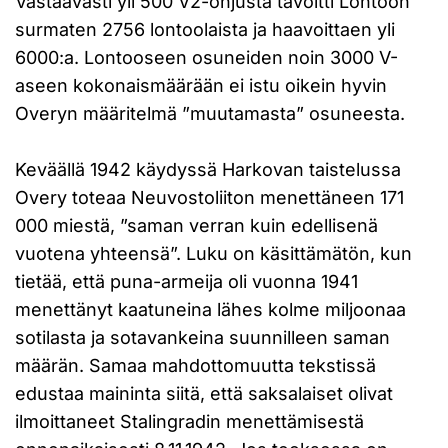
Vastaavasti yli 500 V2-ohjusta tavoitti Lontoon
surmaten 2756 lontoolaista ja haavoittaen yli
6000:a. Lontooseen osuneiden noin 3000 V-
aseen kokonaismäärään ei istu oikein hyvin
Overyn määritelmä ”muutamasta” osuneesta.
Keväällä 1942 käydyssä Harkovan taistelussa
Overy toteaa Neuvostoliiton menettäneen 171
000 miestä, ”saman verran kuin edellisenä
vuotena yhteensä”. Luku on käsittämätön, kun
tietää, että puna-armeija oli vuonna 1941
menettänyt kaatuneina lähes kolme miljoonaa
sotilasta ja sotavankeina suunnilleen saman
määrän. Samaa mahdottomuutta tekstissä
edustaa maininta siitä, että saksalaiset olivat
ilmoittaneet Stalingradin menettämisestä