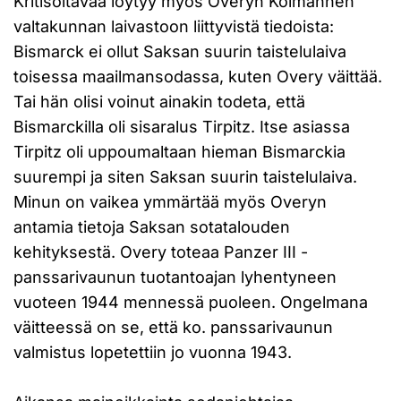
Kritisoitavaa löytyy myös Overyn Kolmannen
valtakunnan laivastoon liittyvistä tiedoista:
Bismarck ei ollut Saksan suurin taistelulaiva
toisessa maailmansodassa, kuten Overy väittää.
Tai hän olisi voinut ainakin todeta, että
Bismarckilla oli sisaralus Tirpitz. Itse asiassa
Tirpitz oli uppoumaltaan hieman Bismarckia
suurempi ja siten Saksan suurin taistelulaiva.
Minun on vaikea ymmärtää myös Overyn
antamia tietoja Saksan sotatalouden
kehityksestä. Overy toteaa Panzer III -
panssarivaunun tuotantoajan lyhentyneen
vuoteen 1944 mennessä puoleen. Ongelmana
väitteessä on se, että ko. panssarivaunun
valmistus lopetettiin jo vuonna 1943.