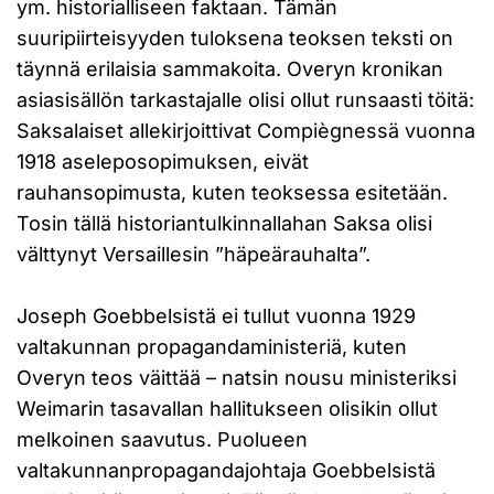
ym. historialliseen faktaan. Tämän
suuripiirteisyyden tuloksena teoksen teksti on
täynnä erilaisia sammakoita. Overyn kronikan
asiasisällön tarkastajalle olisi ollut runsaasti töitä:
Saksalaiset allekirjoittivat Compiègnessä vuonna
1918 aseleposopimuksen, eivät
rauhansopimusta, kuten teoksessa esitetään.
Tosin tällä historiantulkinnallahan Saksa olisi
välttynyt Versaillesin ”häpeärauhalta”.
Joseph Goebbelsistä ei tullut vuonna 1929
valtakunnan propagandaministeriä, kuten
Overyn teos väittää – natsin nousu ministeriksi
Weimarin tasavallan hallitukseen olisikin ollut
melkoinen saavutus. Puolueen
valtakunnanpropagandajohtaja Goebbelsistä