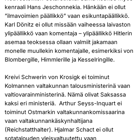
kenraali Hans Jeschonnekia. Hänkään ei ollut
”ilmavoimien päällikkö” vaan esikuntapäällikkö.
Karl Dönitz ei ollut missään vaiheessa laivaston
ylipäällikkö vaan komentaja – ylipäällikkö Hitlerin
asemaa teoksessa ollaan valmiit jakamaan
monelle muullekin komentajalle, esimerkiksi von
Blombergille, Himmlerille ja Kesselringille.
Kreivi Schwerin von Krosigk ei toiminut
Kolmannen valtakunnan talousministerinä vaan
valtiovarainministerinä. Nämä olivat Saksassa
kaksi eri ministeriä. Arthur Seyss-Inquart ei
toiminut Ostmarkin valtakunnankomissaarina
vaan valtakunnankäskynhaltijana
(Reichstatthalter). Hjalmar Schact ei ollut
sotatalouden yleisvaltuutettu vaan