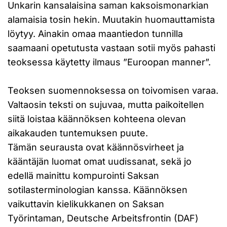
Unkarin kansalaisina saman kaksoismonarkian
alamaisia tosin hekin. Muutakin huomauttamista
löytyy. Ainakin omaa maantiedon tunnilla
saamaani opetutusta vastaan sotii myös pahasti
teoksessa käytetty ilmaus ”Euroopan manner”.
Teoksen suomennoksessa on toivomisen varaa.
Valtaosin teksti on sujuvaa, mutta paikoitellen
siitä loistaa käännöksen kohteena olevan
aikakauden tuntemuksen puute.
Tämän seurausta ovat käännösvirheet ja
kääntäjän luomat omat uudissanat, sekä jo
edellä mainittu kompurointi Saksan
sotilasterminologian kanssa. Käännöksen
vaikuttavin kielikukkanen on Saksan
Työrintaman, Deutsche Arbeitsfrontin (DAF)