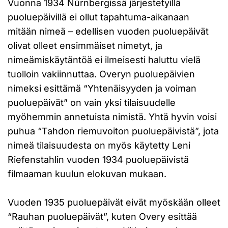
Vuonna 1934 Nürnbergissä järjestetyillä
puoluepäivillä ei ollut tapahtuma-aikanaan
mitään nimeä – edellisen vuoden puoluepäivät
olivat olleet ensimmäiset nimetyt, ja
nimeämiskäytäntöä ei ilmeisesti haluttu vielä
tuolloin vakiinnuttaa. Overyn puoluepäivien
nimeksi esittämä “Yhtenäisyyden ja voiman
puoluepäivät” on vain yksi tilaisuudelle
myöhemmin annetuista nimistä. Yhtä hyvin voisi
puhua “Tahdon riemuvoiton puoluepäivistä”, jota
nimeä tilaisuudesta on myös käytetty Leni
Riefenstahlin vuoden 1934 puoluepäivistä
filmaaman kuulun elokuvan mukaan.
Vuoden 1935 puoluepäivät eivät myöskään olleet
“Rauhan puoluepäivät”, kuten Overy esittää