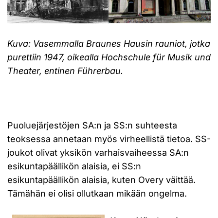
Kuva: Vasemmalla Braunes Hausin rauniot, jotka
purettiin 1947, oikealla Hochschule für Musik und
Theater, entinen Führerbau.
Puoluejärjestöjen SA:n ja SS:n suhteesta
teoksessa annetaan myös virheellistä tietoa. SS-
joukot olivat yksikön varhaisvaiheessa SA:n
esikuntapäällikön alaisia, ei SS:n
esikuntapäällikön alaisia, kuten Overy väittää.
Tämähän ei olisi ollutkaan mikään ongelma.