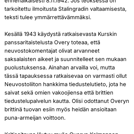
ennenaikaisesti 8.11.1942. Jos teoksessa on
tarkoitettu ilmoitusta Stalingradin valtaamisesta,
teksti tulee ymmärrettävämmäksi.
Kesällä 1943 käydystä ratkaisevasta Kurskin
panssaritaistelusta Overy toteaa, että
neuvostokomentajat olivat arvanneet
saksalaisten aikeet ja suunnitelleet sen mukaan
puolustuksensa. Ainahan arvailla voi, mutta
tässä tapauksessa ratkaisevaa on varmasti ollut
Neuvostoliiton hankkima tiedustelutieto, jota he
saivat sekä omien vakoojiensa että brittien
tiedustelupalvelun kautta. Olisi odottanut Overyn
brittinä tuovan esiin myös heidän ansioitaan
puna-armeijan voittoon.