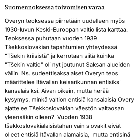
Suomennoksessa toivomisen varaa
Overyn teoksessa piirretään uudelleen myös
1930-luvun Keski-Euroopan valtiollista karttaa.
Teoksessa puhutaan vuoden 1939
Tšekkoslovakian tapahtumien yhteydessä
”Tšekin kriisistä” ja kerrotaan siitä kuinka
”Tšekin valtio” oli nyt joutunut Saksan alueiden
väliin. Ns. sudeettisaksalaiset Overyn teos
määrittelee Itävallan keisarikunnan entisiksi
kansalaisiksi. Aivan oikein, mutta herää
kysymys, minkä valtion entisiä kansalaisia Overy
ajattelee Tšekkoslovakian väestön valtaosan
yleensäkin olleen? Vuoden 1938
tšekkoslovakialaisistahan vain slovakit eivät
olleet entisiä Itävallan alamaisia, mutta entisinä