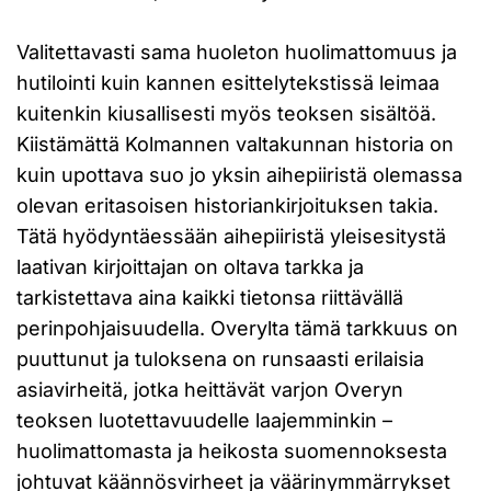
Valitettavasti sama huoleton huolimattomuus ja
hutilointi kuin kannen esittelytekstissä leimaa
kuitenkin kiusallisesti myös teoksen sisältöä.
Kiistämättä Kolmannen valtakunnan historia on
kuin upottava suo jo yksin aihepiiristä olemassa
olevan eritasoisen historiankirjoituksen takia.
Tätä hyödyntäessään aihepiiristä yleisesitystä
laativan kirjoittajan on oltava tarkka ja
tarkistettava aina kaikki tietonsa riittävällä
perinpohjaisuudella. Overylta tämä tarkkuus on
puuttunut ja tuloksena on runsaasti erilaisia
asiavirheitä, jotka heittävät varjon Overyn
teoksen luotettavuudelle laajemminkin –
huolimattomasta ja heikosta suomennoksesta
johtuvat käännösvirheet ja väärinymmärrykset