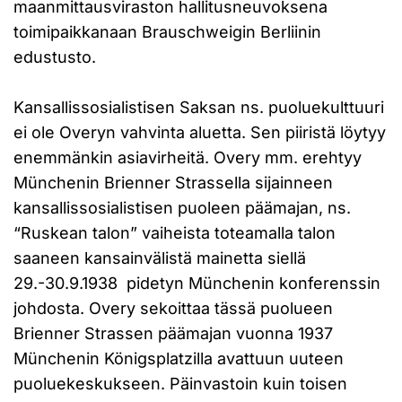
maanmittausviraston hallitusneuvoksena
toimipaikkanaan Brauschweigin Berliinin
edustusto.
Kansallissosialistisen Saksan ns. puoluekulttuuri
ei ole Overyn vahvinta aluetta. Sen piiristä löytyy
enemmänkin asiavirheitä. Overy mm. erehtyy
Münchenin Brienner Strassella sijainneen
kansallissosialistisen puoleen päämajan, ns.
“Ruskean talon” vaiheista toteamalla talon
saaneen kansainvälistä mainetta siellä
29.-30.9.1938 pidetyn Münchenin konferenssin
johdosta. Overy sekoittaa tässä puolueen
Brienner Strassen päämajan vuonna 1937
Münchenin Königsplatzilla avattuun uuteen
puoluekeskukseen. Päinvastoin kuin toisen