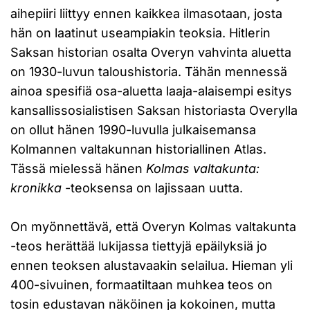
aihepiiri liittyy ennen kaikkea ilmasotaan, josta
hän on laatinut useampiakin teoksia. Hitlerin
Saksan historian osalta Overyn vahvinta aluetta
on 1930-luvun taloushistoria. Tähän mennessä
ainoa spesifiä osa-aluetta laaja-alaisempi esitys
kansallissosialistisen Saksan historiasta Overylla
on ollut hänen 1990-luvulla julkaisemansa
Kolmannen valtakunnan historiallinen Atlas.
Tässä mielessä hänen
Kolmas valtakunta:
kronikka
-teoksensa on lajissaan uutta.
On myönnettävä, että Overyn Kolmas valtakunta
-teos herättää lukijassa tiettyjä epäilyksiä jo
ennen teoksen alustavaakin selailua. Hieman yli
400-sivuinen, formaatiltaan muhkea teos on
tosin edustavan näköinen ja kokoinen, mutta