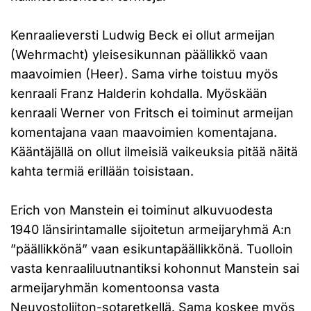
Kenraalieversti Ludwig Beck ei ollut armeijan
(Wehrmacht) yleisesikunnan päällikkö vaan
maavoimien (Heer). Sama virhe toistuu myös
kenraali Franz Halderin kohdalla. Myöskään
kenraali Werner von Fritsch ei toiminut armeijan
komentajana vaan maavoimien komentajana.
Kääntäjällä on ollut ilmeisiä vaikeuksia pitää näitä
kahta termiä erillään toisistaan.
Erich von Manstein ei toiminut alkuvuodesta
1940 länsirintamalle sijoitetun armeijaryhmä A:n
”päällikkönä” vaan esikuntapäällikkönä. Tuolloin
vasta kenraaliluutnantiksi kohonnut Manstein sai
armeijaryhmän komentoonsa vasta
Neuvostoliiton-sotaretkellä. Sama koskee myös