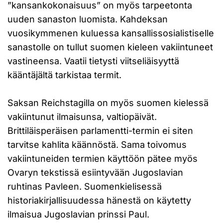
”kansankokonaisuus” on myös tarpeetonta
uuden sanaston luomista. Kahdeksan
vuosikymmenen kuluessa kansallissosialistiselle
sanastolle on tullut suomen kieleen vakiintuneet
vastineensa. Vaatii tietysti viitseliäisyyttä
kääntäjältä tarkistaa termit.
Saksan Reichstagilla on myös suomen kielessä
vakiintunut ilmaisunsa, valtiopäivät.
Brittiläisperäisen parlamentti-termin ei siten
tarvitse kahlita käännöstä. Sama toivomus
vakiintuneiden termien käyttöön pätee myös
Ovaryn tekstissä esiintyvään Jugoslavian
ruhtinas Pavleen. Suomenkielisessä
historiakirjallisuudessa hänestä on käytetty
ilmaisua Jugoslavian prinssi Paul.