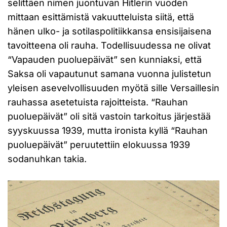
selittäen nimen juontuvan Hitlerin vuoden
mittaan esittämistä vakuutteluista siitä, että
hänen ulko- ja sotilaspolitiikkansa ensisijaisena
tavoitteena oli rauha. Todellisuudessa ne olivat
“Vapauden puoluepäivät” sen kunniaksi, että
Saksa oli vapautunut samana vuonna julistetun
yleisen asevelvollisuuden myötä sille Versaillesin
rauhassa asetetuista rajoitteista. “Rauhan
puoluepäivät” oli sitä vastoin tarkoitus järjestää
syyskuussa 1939, mutta ironista kyllä “Rauhan
puoluepäivät” peruutettiin elokuussa 1939
sodanuhkan takia.