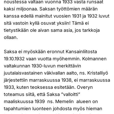
noustessa valtaan vuonna 1933 vasta runsaat
kaksi miljoonaa. Saksan työttömien määrän
kanssa edellä mainitut vuosien 1931 ja 1932 luvut
sitä vastoin kyllä osuvat yksiin! Tämä ei
tietystikään ole aivan sama asia, jos tarkkoja
ollaan.
Saksa ei myöskään eronnut Kansainliitosta
19.10.1932 vaan vuotta myöhemmin. Kolmannen
valtakunnan 1930-luvun merkittävin
juutalaisvastainen väkivallan aalto, ns. Kristalliyö
järjestettiin marraskuussa 1938, ei marraskuussa
1933, kuten teoksessa esitetään. Overyn
toteamus siitä, että Saksa ”valloitti”
maaliskuussa 1939 ns. Memelin alueen on
tapahtumien luonteen johdosta myös hieman