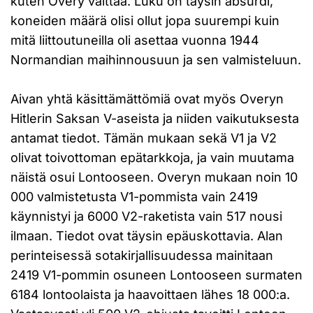
kuten Overy väittää. Luku on täysin absurdi,
koneiden määrä olisi ollut jopa suurempi kuin
mitä liittoutuneilla oli asettaa vuonna 1944
Normandian maihinnousuun ja sen valmisteluun.
Aivan yhtä käsittämättömiä ovat myös Overyn
Hitlerin Saksan V-aseista ja niiden vaikutuksesta
antamat tiedot. Tämän mukaan sekä V1 ja V2
olivat toivottoman epätarkkoja, ja vain muutama
näistä osui Lontooseen. Overyn mukaan noin 10
000 valmistetusta V1-pommista vain 2419
käynnistyi ja 6000 V2-raketista vain 517 nousi
ilmaan. Tiedot ovat täysin epäuskottavia. Alan
perinteisessä sotakirjallisuudessa mainitaan
2419 V1-pommin osuneen Lontooseen surmaten
6184 lontoolaista ja haavoittaen lähes 18 000:a.