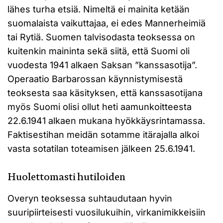
lähes turha etsiä. Nimeltä ei mainita ketään
suomalaista vaikuttajaa, ei edes Mannerheimiä
tai Rytiä. Suomen talvisodasta teoksessa on
kuitenkin maininta sekä siitä, että Suomi oli
vuodesta 1941 alkaen Saksan ”kanssasotija”.
Operaatio Barbarossan käynnistymisestä
teoksesta saa käsityksen, että kanssasotijana
myös Suomi olisi ollut heti aamunkoitteesta
22.6.1941 alkaen mukana hyökkäysrintamassa.
Faktisestihan meidän sotamme itärajalla alkoi
vasta sotatilan toteamisen jälkeen 25.6.1941.
Huolettomasti hutiloiden
Overyn teoksessa suhtaudutaan hyvin
suuripiirteisesti vuosilukuihin, virkanimikkeisiin