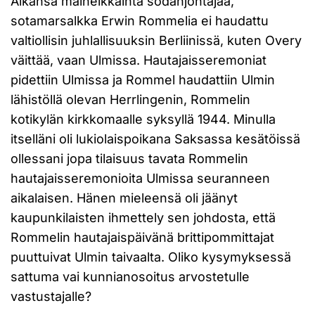
Aikansa maineikkainta sodanjohtajaa,
sotamarsalkka Erwin Rommelia ei haudattu
valtiollisin juhlallisuuksin Berliinissä, kuten Overy
väittää, vaan Ulmissa. Hautajaisseremoniat
pidettiin Ulmissa ja Rommel haudattiin Ulmin
lähistöllä olevan Herrlingenin, Rommelin
kotikylän kirkkomaalle syksyllä 1944. Minulla
itselläni oli lukiolaispoikana Saksassa kesätöissä
ollessani jopa tilaisuus tavata Rommelin
hautajaisseremonioita Ulmissa seuranneen
aikalaisen. Hänen mieleensä oli jäänyt
kaupunkilaisten ihmettely sen johdosta, että
Rommelin hautajaispäivänä brittipommittajat
puuttuivat Ulmin taivaalta. Oliko kysymyksessä
sattuma vai kunnianosoitus arvostetulle
vastustajalle?