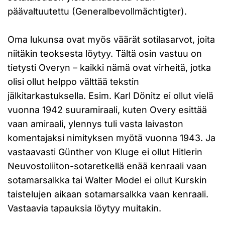
päävaltuutettu (Generalbevollmächtigter).
Oma lukunsa ovat myös väärät sotilasarvot, joita
niitäkin teoksesta löytyy. Tältä osin vastuu on
tietysti Overyn – kaikki nämä ovat virheitä, jotka
olisi ollut helppo välttää tekstin
jälkitarkastuksella. Esim. Karl Dönitz ei ollut vielä
vuonna 1942 suuramiraali, kuten Overy esittää
vaan amiraali, ylennys tuli vasta laivaston
komentajaksi nimityksen myötä vuonna 1943. Ja
vastaavasti Günther von Kluge ei ollut Hitlerin
Neuvostoliiton-sotaretkellä enää kenraali vaan
sotamarsalkka tai Walter Model ei ollut Kurskin
taistelujen aikaan sotamarsalkka vaan kenraali.
Vastaavia tapauksia löytyy muitakin.