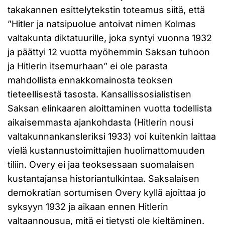
takakannen esittelytekstin toteamus siitä, että
”Hitler ja natsipuolue antoivat nimen Kolmas
valtakunta diktatuurille, joka syntyi vuonna 1932
ja päättyi 12 vuotta myöhemmin Saksan tuhoon
ja Hitlerin itsemurhaan” ei ole parasta
mahdollista ennakkomainosta teoksen
tieteellisestä tasosta. Kansallissosialistisen
Saksan elinkaaren aloittaminen vuotta todellista
aikaisemmasta ajankohdasta (Hitlerin nousi
valtakunnankansleriksi 1933) voi kuitenkin laittaa
vielä kustannustoimittajien huolimattomuuden
tiliin. Overy ei jaa teoksessaan suomalaisen
kustantajansa historiantulkintaa. Saksalaisen
demokratian sortumisen Overy kyllä ajoittaa jo
syksyyn 1932 ja aikaan ennen Hitlerin
valtaannousua, mitä ei tietysti ole kieltäminen.