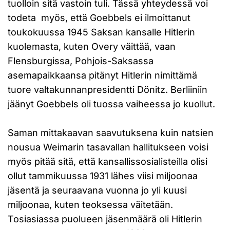
tuolloin sitä vastoin tuli. Tässä yhteydessä voi
todeta myös, että Goebbels ei ilmoittanut
toukokuussa 1945 Saksan kansalle Hitlerin
kuolemasta, kuten Overy väittää, vaan
Flensburgissa, Pohjois-Saksassa
asemapaikkaansa pitänyt Hitlerin nimittämä
tuore valtakunnanpresidentti Dönitz. Berliiniin
jäänyt Goebbels oli tuossa vaiheessa jo kuollut.
Saman mittakaavan saavutuksena kuin natsien
nousua Weimarin tasavallan hallitukseen voisi
myös pitää sitä, että kansallissosialisteilla olisi
ollut tammikuussa 1931 lähes viisi miljoonaa
jäsentä ja seuraavana vuonna jo yli kuusi
miljoonaa, kuten teoksessa väitetään.
Tosiasiassa puolueen jäsenmäärä oli Hitlerin