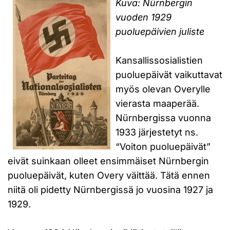
Kuva: Nürnbergin
vuoden 1929
puoluepäivien juliste
Kansallissosialistien
puoluepäivät vaikuttavat
myös olevan Overylle
vierasta maaperää.
Nürnbergissa vuonna
1933 järjestetyt ns.
“Voiton puoluepäivät”
eivät suinkaan olleet ensimmäiset Nürnbergin
puoluepäivät, kuten Overy väittää. Tätä ennen
niitä oli pidetty Nürnbergissä jo vuosina 1927 ja
1929.