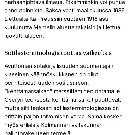
harhaanjohtava ilmaus. Pikemminkin voi puhua
annektoinnista. Saksa vaati maaliskuussa 1939
Liettualta Itä-Preussiin vuoteen 1918 asti
kuulunutta Memelin aluetta takaisin ja Liettua
luovutti alueen.
Sotilasterminologia tuottaa vaikeuksia
Avuttoman sotakirjallisuuden suomentajan
klassinen käännöskukkanen on ollut
perinteisesti uuden sotilasarvon,
”kenttämarsalkan” marssittaminen rintamalle.
Overyn teoksesta kenttämarsalkat puuttuvat,
mutta silti teoksen sotilasterminologiassa on
erittäin paljon toivomisen varaa. Sama koskee
myös erilaisia Kolmannen valtakunnan
hallintorakenteen termejä: