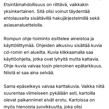
Etsintämahdollisuus on riittävä, vaikkakin
yksinkertainen. Sitä olisi voinut täydentää
ehtolauseita sisältävillä hakujärjestelmillä sekä
asiasanaluettelolla.
Rompun ohje-toiminto esittelee aineistoa ja
käyttöliittymää. Ohjeiden alkusivu sisältää kuvia
cd-romin eri alueilta. Kuvia klikkaamalla saa
käyttöohjeita, jotka ovat lyhyitä mutta kattavia.
Ohje-kuvia vaivaa tosin pienoinen epätarkkuus.
Niistä ei saa aina selvää.
Sama epäselkeys vaivaa karttakuvia. Vaikka niitä
suurentaa viimeiseen pykälään asti, kartoilla
olevat paikannimet eivät erotu. Kartoissa on
myös hienoista juovikkuutta, joka olisi