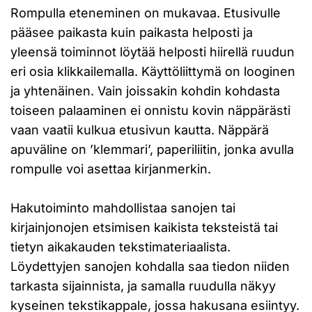
Rompulla eteneminen on mukavaa. Etusivulle
pääsee paikasta kuin paikasta helposti ja
yleensä toiminnot löytää helposti hiirellä ruudun
eri osia klikkailemalla. Käyttöliittymä on looginen
ja yhtenäinen. Vain joissakin kohdin kohdasta
toiseen palaaminen ei onnistu kovin näppärästi
vaan vaatii kulkua etusivun kautta. Näppärä
apuväline on ’klemmari’, paperiliitin, jonka avulla
rompulle voi asettaa kirjanmerkin.
Hakutoiminto mahdollistaa sanojen tai
kirjainjonojen etsimisen kaikista teksteistä tai
tietyn aikakauden tekstimateriaalista.
Löydettyjen sanojen kohdalla saa tiedon niiden
tarkasta sijainnista, ja samalla ruudulla näkyy
kyseinen tekstikappale, jossa hakusana esiintyy.