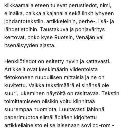
klikkaamalla eteen tulevat perustiedot, nimi,
elinaika, paikka aikajanalla sekä linkit lyhyeen
johdantotekstiin, artikkeleihin, perhe-, lisä- ja
lähdetietoihin. Taustakuva ja pohjaväritys
kertovat, onko kyse Ruotsin, Venäjän vai
itsenäisyyden ajasta.
Henkilötiedot on esitetty hyvin ja kattavasti.
Artikkelit ovat keskimäärin viidentoista
tietokoneen ruudullisen mittaisia ja ne on
kuvitettu. Vaikka tekstimäärä ei sinänsä ole
suuri, lukeminen näytöltä on rasittavaa. Tekstin
toimittamiseen olisikin voitu kiinnittää
suurempaa huomiota. Luultavasti lähinnä
paperimuotoa silmälläpitäen kirjoitettu
artikkeliaineisto ei sellaisenaan sovi cd-rom -