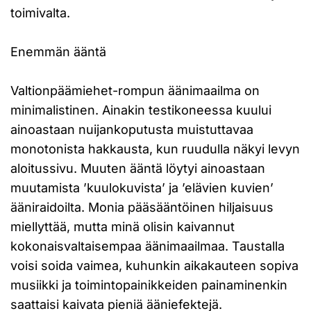
toimivalta.
Enemmän ääntä
Valtionpäämiehet-rompun äänimaailma on
minimalistinen. Ainakin testikoneessa kuului
ainoastaan nuijankoputusta muistuttavaa
monotonista hakkausta, kun ruudulla näkyi levyn
aloitussivu. Muuten ääntä löytyi ainoastaan
muutamista ’kuulokuvista’ ja ’elävien kuvien’
ääniraidoilta. Monia pääsääntöinen hiljaisuus
miellyttää, mutta minä olisin kaivannut
kokonaisvaltaisempaa äänimaailmaa. Taustalla
voisi soida vaimea, kuhunkin aikakauteen sopiva
musiikki ja toimintopainikkeiden painaminenkin
saattaisi kaivata pieniä ääniefektejä.