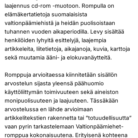
laajennus cd-rom -muotoon. Rompulla on
elämäkertatietoja suomalaisista
valtionpäämiehistä ja heidän puolisoistaan
tuhannen vuoden aikaperiodilla. Levy sisältää
henkilöiden lyhyitä esittelyjä, laajempia
artikkeleita, liitetietoja, aikajanoja, kuvia, karttoja
sekä muutamia ääni- ja elokuvanäytteitä.
Romppuja arvioitaessa kiinnitetään sisällön
arvostelun sijasta yleensä päähuomio
käyttöliittymän toimivuuteen sekä aineiston
monipuolisuuteen ja laajuuteen. Tässäkään
arvostelussa en lähde arvioimaan
artikkelitekstien rakennetta tai ”totuudellisuutta”
vaan pyrin tarkastelemaan Valtionpäämiehet-
romppua kokonaisuutena. Erityisenä kohteena