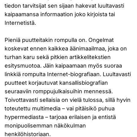
tiedon tarvitsijat sen sijaan hakevat luultavasti
kaipaamansa informaation joko kirjoista tai
Internetistä.
Pieniä puutteitakin rompulla on. Ongelmat
koskevat ennen kaikkea äänimaailmaa, joka on
turhan karu sekä pitkien artikkelitekstien
esitysmuotoa. Jäin kaipaamaan myös suoraa
linkkiä rompulta Internet-biografiaan. Luultavasti
puutteet korjautuvat kansallisbiografian
seuraaviin romppujulkaisuihin mennessä.
Toivottavasti sellaisia on vielä tulossa, sillä hyvin
toteutettu multimedia – vai pitäisikö puhua
hypermediasta – tarjoaa erilaisen ja entistä
monipuolisemman näkökulman
henkilöhistoriaan.