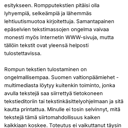
esitykseen. Rompputekstien pitäisi olla
lyhyempiä, selkeämpiä ja lähemmäs
lehtiuutismuotoa kirjoitettuja. Samantapainen
epäselvien tekstimassojen ongelma vaivaa
monesti myös Internetin WWW-sivuja, mutta
tällöin tekstit ovat yleensä helposti
tulostettavissa.
Rompun tekstien tulostaminen on
ongelmallisempaa. Suomen valtionpäämiehet -
multimediasta löytyy kuitenkin toiminto, jonka
avulla tekstejä saa siirrettyä tietokoneen
tekstieditoriin tai tekstinkäsittelyohjelmaan ja sitä
kautta printattua. Minulle ei tosin selvinnyt, mitä
tekstejä tämä siirtomahdollisuus kaiken
kaikkiaan koskee. Toteutus ei vaikuttanut täysin