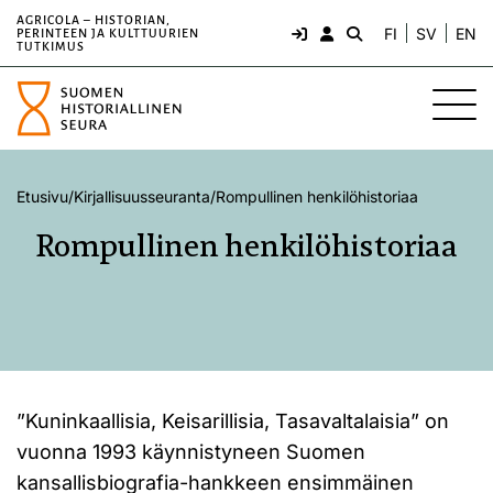
AGRICOLA – HISTORIAN,
FI
SV
EN
PERINTEEN JA KULTTUURIEN
TUTKIMUS
Etusivu
/
Kirjallisuusseuranta
/
Rompullinen henkilöhistoriaa
Rompullinen henkilöhistoriaa
”Kuninkaallisia, Keisarillisia, Tasavaltalaisia” on
vuonna 1993 käynnistyneen Suomen
kansallisbiografia-hankkeen ensimmäinen