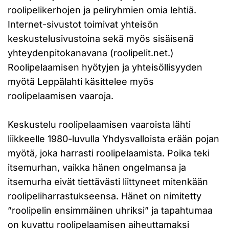
roolipelikerhojen ja peliryhmien omia lehtiä.
Internet-sivustot toimivat yhteisön
keskustelusivustoina sekä myös sisäisenä
yhteydenpitokanavana (roolipelit.net.)
Roolipelaamisen hyötyjen ja yhteisöllisyyden
myötä Leppälahti käsittelee myös
roolipelaamisen vaaroja.
Keskustelu roolipelaamisen vaaroista lähti
liikkeelle 1980-luvulla Yhdysvalloista erään pojan
myötä, joka harrasti roolipelaamista. Poika teki
itsemurhan, vaikka hänen ongelmansa ja
itsemurha eivät tiettävästi liittyneet mitenkään
roolipeliharrastukseensa. Hänet on nimitetty
”roolipelin ensimmäinen uhriksi” ja tapahtumaa
on kuvattu roolipelaamisen aiheuttamaksi