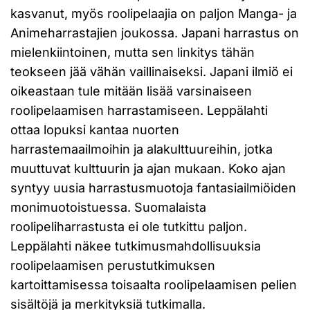
kasvanut, myös roolipelaajia on paljon Manga- ja
Animeharrastajien joukossa. Japani harrastus on
mielenkiintoinen, mutta sen linkitys tähän
teokseen jää vähän vaillinaiseksi. Japani ilmiö ei
oikeastaan tule mitään lisää varsinaiseen
roolipelaamisen harrastamiseen. Leppälahti
ottaa lopuksi kantaa nuorten
harrastemaailmoihin ja alakulttuureihin, jotka
muuttuvat kulttuurin ja ajan mukaan. Koko ajan
syntyy uusia harrastusmuotoja fantasiailmiöiden
monimuotoistuessa. Suomalaista
roolipeliharrastusta ei ole tutkittu paljon.
Leppälahti näkee tutkimusmahdollisuuksia
roolipelaamisen perustutkimuksen
kartoittamisessa toisaalta roolipelaamisen pelien
sisältöjä ja merkityksiä tutkimalla.