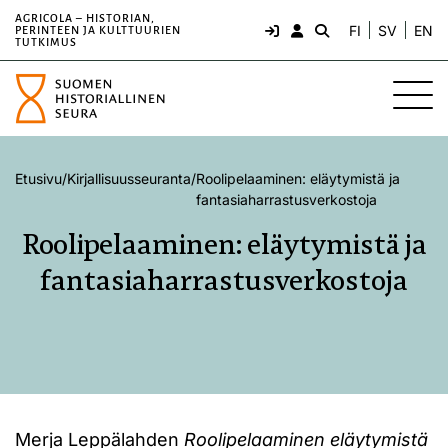
AGRICOLA – HISTORIAN,
FI
SV
EN
PERINTEEN JA KULTTUURIEN
TUTKIMUS
Etusivu
/
Kirjallisuusseuranta
/
Roolipelaaminen: eläytymistä ja
fantasiaharrastusverkostoja
Roolipelaaminen: eläytymistä ja
fantasiaharrastusverkostoja
Merja Leppälahden
Roolipelaaminen eläytymistä