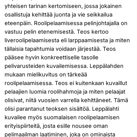
yhteisen tarinan kertomiseen, jossa jokainen
osallistuja kehittää juonta ja vie seikkailua
eteenpäin. Roolipelaamisessa pelinjohtajalla on
vastuu pelin etenemisestä. Teos kertoo
liveroolipelaamisesta eli larppaamisesta ja miten
tällaisia tapahtumia voidaan järjestää. Teos
pääsee hyvin konkreettiselle tasolle
pelivarusteiden kuvailemisessa. Leppälahden
mukaan mielikuvitus on tärkeää
roolipelaamisessa. Teos ei kuitenkaan kuvaillut
pelaajien luomia roolihahmoja ja miten pelaajat
olisivat, niitä vuosien varrella kehittäneet. Tämä
olisi parantanut teoksen sisältöä. Leppälahti
kuvailee myös suomalaisen roolipelaamisen
erityispiirteitä, josta esille nousee oman
pelimaailman laatiminen, joka on ominaista