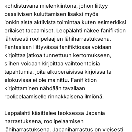
kohdistuvana mielenkiintona, johon liittyy
passiivisen kuluttamisen lisäksi myös
jonkinlaista aktiivista toimintaa kuten esimerkiksi
erilaiset tapaamiset. Leppälahti näkee fanifiktion
läheisesti roolipelaajien lähiharrastuksena.
Fantasiaan liittyvässä fanifiktiossa voidaan
kirjoittaa jatkoa tunnettuun kertomukseen,
siihen voidaan kirjoittaa vaihtoehtoisia
tapahtumia, joita alkuperäisissä kirjoissa tai
elokuvissa ei ole mainittu. Fanifiktion
kirjoittaminen nähdään tavallaan
roolipelaamiselle rinnakkaisena ilmiönä.
Leppälahti käsittelee teoksessa Japania
harrastuksena, roolipelaamisen
lähiharrastuksena. Japaniharrastus on yleisesti