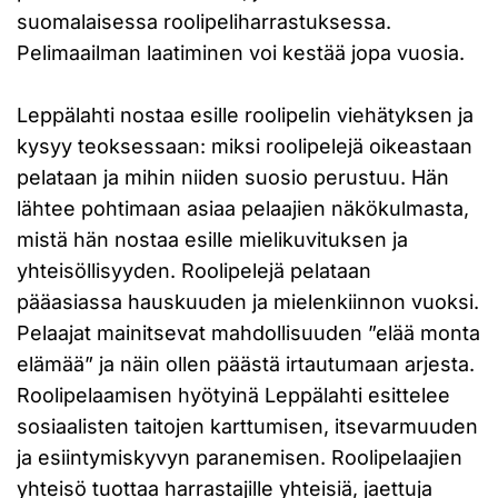
suomalaisessa roolipeliharrastuksessa.
Pelimaailman laatiminen voi kestää jopa vuosia.
Leppälahti nostaa esille roolipelin viehätyksen ja
kysyy teoksessaan: miksi roolipelejä oikeastaan
pelataan ja mihin niiden suosio perustuu. Hän
lähtee pohtimaan asiaa pelaajien näkökulmasta,
mistä hän nostaa esille mielikuvituksen ja
yhteisöllisyyden. Roolipelejä pelataan
pääasiassa hauskuuden ja mielenkiinnon vuoksi.
Pelaajat mainitsevat mahdollisuuden ”elää monta
elämää” ja näin ollen päästä irtautumaan arjesta.
Roolipelaamisen hyötyinä Leppälahti esittelee
sosiaalisten taitojen karttumisen, itsevarmuuden
ja esiintymiskyvyn paranemisen. Roolipelaajien
yhteisö tuottaa harrastajille yhteisiä, jaettuja