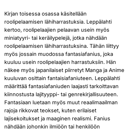
Kirjan toisessa osassa käsitellään
roolipelaamisen lähiharrastuksia. Leppälahti
kertoo, roolipelaajien pelaavan usein myös
miniatyyri- tai keräilypelejä, jotka nähdään
roolipelaamisen lähiharrastuksina. Tähän liittyy
myös jossain muodossa fantasiafanius, joka
kuuluu usein roolipelaajien harrastuksiin. Hän
näkee myös japanilaiset piirretyt Manga ja Anime
kuuluvan osittain fantaisiafaniuteen. Leppälahti
määrittää fantasiafaniuden laajasti tarkoittavan
kiinnostusta lajityyppi- tai genrekirjallisuuteen.
Fantasiaan luetaan myös muut reaalimaailman
rajoja rikkovat teokset, kuten erilaiset
lajisekoitukset ja maaginen realismi. Fanius
nähdään johonkin ilmiöön tai henkilöön