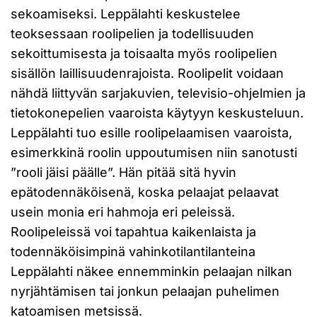
sekoamiseksi. Leppälahti keskustelee
teoksessaan roolipelien ja todellisuuden
sekoittumisesta ja toisaalta myös roolipelien
sisällön laillisuudenrajoista. Roolipelit voidaan
nähdä liittyvän sarjakuvien, televisio-ohjelmien ja
tietokonepelien vaaroista käytyyn keskusteluun.
Leppälahti tuo esille roolipelaamisen vaaroista,
esimerkkinä roolin uppoutumisen niin sanotusti
”rooli jäisi päälle”. Hän pitää sitä hyvin
epätodennäköisenä, koska pelaajat pelaavat
usein monia eri hahmoja eri peleissä.
Roolipeleissä voi tapahtua kaikenlaista ja
todennäköisimpinä vahinkotilantilanteina
Leppälahti näkee ennemminkin pelaajan nilkan
nyrjähtämisen tai jonkun pelaajan puhelimen
katoamisen metsissä.