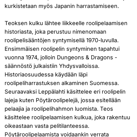
kurkistetaan myös Japanin harrastamiseen.
Teoksen kulku lähtee liikkeelle roolipelaamisen
historiasta, joka perustuu nimenomaan
roolipelisääntöjen syntymisellä 1970-luvulla.
Ensimmäisen roolipelin syntyminen tapahtui
vuonna 1974, jolloin Dungeons & Dragons -
säännöstö julkaistiin Yhdysvalloissa.
Historiaosuudessa käydään läpi
roolipeliharrastuksen alkaminen Suomessa.
Seuraavaksi Leppälahti käsittelee eri roolipelin
lajeja kuten Pöytäroolipelejä, jossa esitellään
pelaajia ja roolipelihahmon luomista. Teos
käsittelee roolipelaamisen kulkua, joka rakentuu
oikeastaan vasta pelitilanteessa.
Pöytäroolipelaamista voidaankin verrata