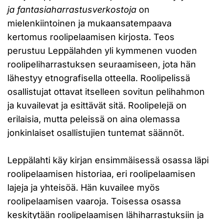
ja fantasiaharrastusverkostoja
on
mielenkiintoinen ja mukaansatempaava
kertomus roolipelaamisen kirjosta. Teos
perustuu Leppälahden yli kymmenen vuoden
roolipeliharrastuksen seuraamiseen, jota hän
lähestyy etnografisella otteella. Roolipelissä
osallistujat ottavat itselleen sovitun pelihahmon
ja kuvailevat ja esittävät sitä. Roolipelejä on
erilaisia, mutta peleissä on aina olemassa
jonkinlaiset osallistujien tuntemat säännöt.
Leppälahti käy kirjan ensimmäisessä osassa läpi
roolipelaamisen historiaa, eri roolipelaamisen
lajeja ja yhteisöä. Hän kuvailee myös
roolipelaamisen vaaroja. Toisessa osassa
keskitytään roolipelaamisen lähiharrastuksiin ja