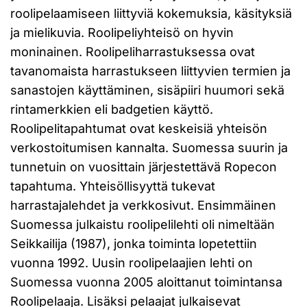
roolipelaamiseen liittyviä kokemuksia, käsityksiä
ja mielikuvia. Roolipeliyhteisö on hyvin
moninainen. Roolipeliharrastuksessa ovat
tavanomaista harrastukseen liittyvien termien ja
sanastojen käyttäminen, sisäpiiri huumori sekä
rintamerkkien eli badgetien käyttö.
Roolipelitapahtumat ovat keskeisiä yhteisön
verkostoitumisen kannalta. Suomessa suurin ja
tunnetuin on vuosittain järjestettävä Ropecon
tapahtuma. Yhteisöllisyyttä tukevat
harrastajalehdet ja verkkosivut. Ensimmäinen
Suomessa julkaistu roolipelilehti oli nimeltään
Seikkailija (1987), jonka toiminta lopetettiin
vuonna 1992. Uusin roolipelaajien lehti on
Suomessa vuonna 2005 aloittanut toimintansa
Roolipelaaja. Lisäksi pelaajat julkaisevat