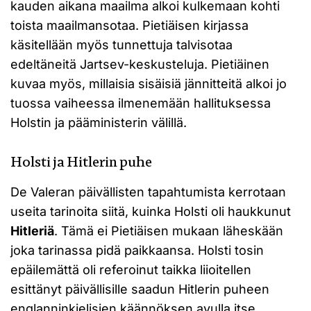
kauden aikana maailma alkoi kulkemaan kohti
toista maailmansotaa. Pietiäisen kirjassa
käsitellään myös tunnettuja talvisotaa
edeltäneitä Jartsev-keskusteluja. Pietiäinen
kuvaa myös, millaisia sisäisiä jännitteitä alkoi jo
tuossa vaiheessa ilmenemään hallituksessa
Holstin ja pääministerin välillä.
Holsti ja Hitlerin puhe
De Valeran päivällisten tapahtumista kerrotaan
useita tarinoita siitä, kuinka Holsti oli haukkunut
Hitleriä
. Tämä ei Pietiäisen mukaan läheskään
joka tarinassa pidä paikkaansa. Holsti tosin
epäilemättä oli referoinut taikka liioitellen
esittänyt päivällisille saadun Hitlerin puheen
englanninkielisien käännöksen avulla itse