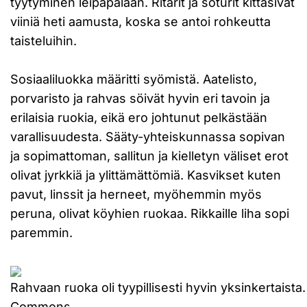
tyytyminen leipäpalaan. Ritarit ja soturit kittasivat
viiniä heti aamusta, koska se antoi rohkeutta
taisteluihin.
Sosiaaliluokka määritti syömistä. Aatelisto,
porvaristo ja rahvas söivät hyvin eri tavoin ja
erilaisia ruokia, eikä ero johtunut pelkästään
varallisuudesta. Sääty-yhteiskunnassa sopivan
ja sopimattoman, sallitun ja kielletyn väliset erot
olivat jyrkkiä ja ylittämättömiä. Kasvikset kuten
pavut, linssit ja herneet, myöhemmin myös
peruna, olivat köyhien ruokaa. Rikkaille liha sopi
paremmin.
Rahvaan ruoka oli tyypillisesti hyvin yksinkertaist
Commons.