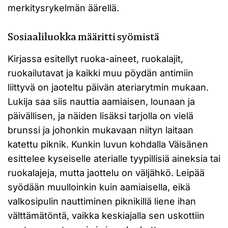
merkitysrykelmän äärellä.
Sosiaaliluokka määritti syömistä
Kirjassa esitellyt ruoka-aineet, ruokalajit,
ruokailutavat ja kaikki muu pöydän antimiin
liittyvä on jaoteltu päivän ateriarytmin mukaan.
Lukija saa siis nauttia aamiaisen, lounaan ja
päivällisen, ja näiden lisäksi tarjolla on vielä
brunssi ja johonkin mukavaan niityn laitaan
katettu piknik. Kunkin luvun kohdalla Väisänen
esittelee kyseiselle aterialle tyypillisiä aineksia tai
ruokalajeja, mutta jaottelu on väljähkö. Leipää
syödään muulloinkin kuin aamiaisella, eikä
valkosipulin nauttiminen piknikillä liene ihan
välttämätöntä, vaikka keskiajalla sen uskottiin