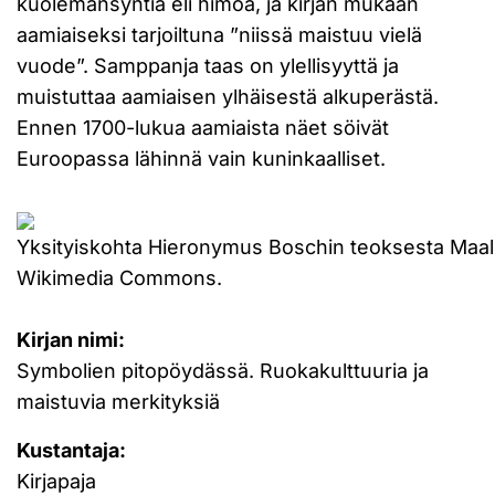
kuolemansyntiä eli himoa, ja kirjan mukaan
aamiaiseksi tarjoiltuna ”niissä maistuu vielä
vuode”. Samppanja taas on ylellisyyttä ja
muistuttaa aamiaisen ylhäisestä alkuperästä.
Ennen 1700-lukua aamiaista näet söivät
Euroopassa lähinnä vain kuninkaalliset.
Yksityiskohta Hieronymus Boschin teoksesta Maalli
Wikimedia Commons.
Kirjan nimi:
Symbolien pitopöydässä. Ruokakulttuuria ja
maistuvia merkityksiä
Kustantaja:
Kirjapaja