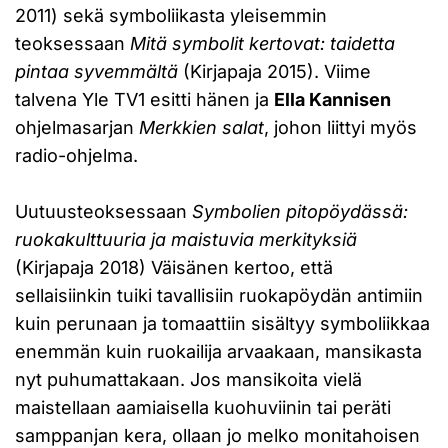
2011) sekä symboliikasta yleisemmin
teoksessaan
Mitä symbolit kertovat: taidetta
pintaa syvemmältä
(Kirjapaja 2015). Viime
talvena Yle TV1 esitti hänen ja
Ella Kannisen
ohjelmasarjan
Merkkien salat
, johon liittyi myös
radio-ohjelma.
Uutuusteoksessaan
Symbolien pitopöydässä:
ruokakulttuuria ja maistuvia merkityksiä
(Kirjapaja 2018) Väisänen kertoo, että
sellaisiinkin tuiki tavallisiin ruokapöydän antimiin
kuin perunaan ja tomaattiin sisältyy symboliikkaa
enemmän kuin ruokailija arvaakaan, mansikasta
nyt puhumattakaan. Jos mansikoita vielä
maistellaan aamiaisella kuohuviinin tai peräti
samppanjan kera, ollaan jo melko monitahoisen