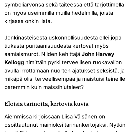
symboliarvonsa sekä taiteessa että tarjottimella
on myös useimmilla muilla hedelmillä, joista
kirjassa onkin lista.
Jonkinasteisesta uskonnollisuudesta ellei jopa
tiukasta puritaanisuudesta kertovat myös
aamiaismurot. Niiden kehittäjä
John Harvey
Kellogg
nimittäin pyrki terveellisen ruokavalion
avulla irrottamaan nuorten ajatukset seksistä, ja
mikäpä olisi terveellisempää ja maistuisi teineille
paremmin kuin maissihiutaleet?
Eloisia tarinoita, kertovia kuvia
Aiemmissa kirjoissaan Liisa Väisänen on
osoittautunut mainioksi tarinankertojaksi. Nytkin