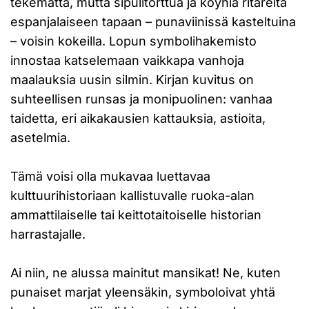
tekemättä, mutta sipulitorttua ja köyhiä ritareita
espanjalaiseen tapaan – punaviinissä kasteltuina
– voisin kokeilla. Lopun symbolihakemisto
innostaa katselemaan vaikkapa vanhoja
maalauksia uusin silmin. Kirjan kuvitus on
suhteellisen runsas ja monipuolinen: vanhaa
taidetta, eri aikakausien kattauksia, astioita,
asetelmia.
Tämä voisi olla mukavaa luettavaa
kulttuurihistoriaan kallistuvalle ruoka-alan
ammattilaiselle tai keittotaitoiselle historian
harrastajalle.
Ai niin, ne alussa mainitut mansikat! Ne, kuten
punaiset marjat yleensäkin, symboloivat yhtä