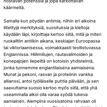
nostavan potenssia ja jopa karkottavan
käärmeitä.
Samalla kun pöydän antimia, niihin eri aikoina
liitettyjä merkityksiä, suosituksia ja kieltoja
käydään läpi, kirjoittaja kertoo siitä, mitä ja miten
ruokailtiin antiikin aikana, keskiajan Euroopassa
tai viktoriaanisessa, voimakkaasti teollistuvassa
Englannissa. Hiilimiilujen, rautavalimoiden ja
konepajojen liepeiltä on kotoisin yhdistelmä,
jonka tunnemme englantilaisena aamiaisena.
Munat ja pekoni, rasvan ja proteiinin vankka
allianssi, antoi työläiselle puhtia päivään, ja sen
saavuttama suosio kertoo myös siitä, että yhä
useammalla alkoi olla varaa syödä tukeva
aamiainen. Aiempina vuosisatoina rahvaan oli