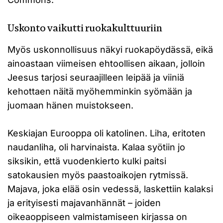
Uskonto vaikutti ruokakulttuuriin
Myös uskonnollisuus näkyi ruokapöydässä, eikä
ainoastaan viimeisen ehtoollisen aikaan, jolloin
Jeesus tarjosi seuraajilleen leipää ja viiniä
kehottaen näitä myöhemminkin syömään ja
juomaan hänen muistokseen.
Keskiajan Eurooppa oli katolinen. Liha, eritoten
naudanliha, oli harvinaista. Kalaa syötiin jo
siksikin, että vuodenkierto kulki paitsi
satokausien myös paastoaikojen rytmissä.
Majava, joka elää osin vedessä, laskettiin kalaksi
ja erityisesti majavanhännät – joiden
oikeaoppiseen valmistamiseen kirjassa on