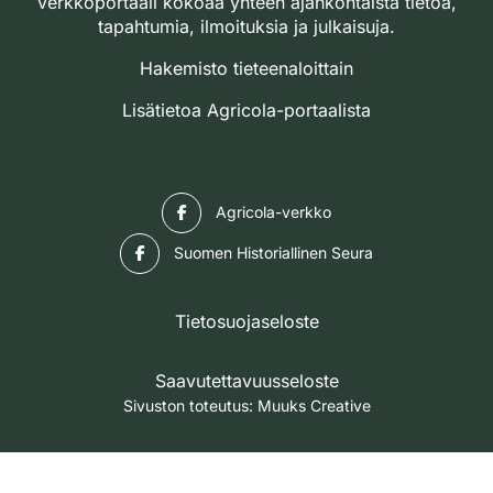
verkkoportaali kokoaa yhteen ajankohtaista tietoa,
tapahtumia, ilmoituksia ja julkaisuja.
Hakemisto tieteenaloittain
Lisätietoa Agricola-portaalista
Facebook
Agricola-verkko
Facebook
Suomen Historiallinen Seura
Tietosuojaseloste
Saavutettavuusseloste
Sivuston toteutus:
Muuks Creative