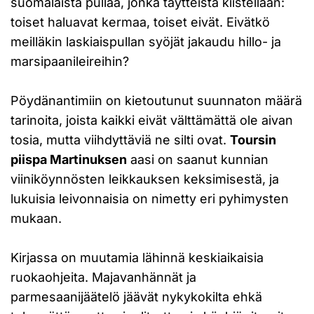
suomalaista pullaa, jonka täytteistä kiistellään:
toiset haluavat kermaa, toiset eivät. Eivätkö
meilläkin laskiaispullan syöjät jakaudu hillo- ja
marsipaanileireihin?
Pöydänantimiin on kietoutunut suunnaton määrä
tarinoita, joista kaikki eivät välttämättä ole aivan
tosia, mutta viihdyttäviä ne silti ovat.
Toursin
piispa Martinuksen
aasi on saanut kunnian
viiniköynnösten leikkauksen keksimisestä, ja
lukuisia leivonnaisia on nimetty eri pyhimysten
mukaan.
Kirjassa on muutamia lähinnä keskiaikaisia
ruokaohjeita. Majavanhännät ja
parmesaanijäätelö jäävät nykykokilta ehkä