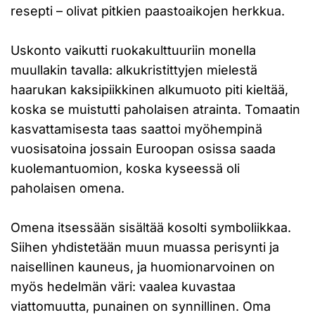
resepti – olivat pitkien paastoaikojen herkkua.
Uskonto vaikutti ruokakulttuuriin monella
muullakin tavalla: alkukristittyjen mielestä
haarukan kaksipiikkinen alkumuoto piti kieltää,
koska se muistutti paholaisen atrainta. Tomaatin
kasvattamisesta taas saattoi myöhempinä
vuosisatoina jossain Euroopan osissa saada
kuolemantuomion, koska kyseessä oli
paholaisen omena.
Omena itsessään sisältää kosolti symboliikkaa.
Siihen yhdistetään muun muassa perisynti ja
naisellinen kauneus, ja huomionarvoinen on
myös hedelmän väri: vaalea kuvastaa
viattomuutta, punainen on synnillinen. Oma