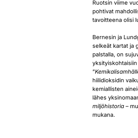
Ruotsin viime vu
pohtivat mahdoll
tavoitteena olisi
Bernesin ja Lundg
selkeät kartat ja
palstalla, on suju
yksityiskohtaisiin
”
Kemikalisamhäll
hiilidioksidin vai
kemiallisten ain
lähes yksinomaan
miljöhistoria
– mu
mukana.