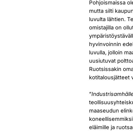
Pohjoismaissa ol
mutta silti kaupu
luvulta lähtien. 
omistajilla on ol
ympäristöystäväl
hyvinvoinnin edel
luvulla, jolloin m
uusiutuvat poltto
Ruotsissakin omat
kotitalousjätteet
”
Industrisamhälle
teollisuusyhteisk
maaseudun elinke
koneellisemmiksi
eläimille ja ruots