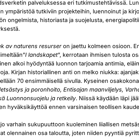
dsverketin palveluksessa eri tutkimustehtävissä. Lu
in ympäristöä tutkiviin projekteihin, luennoinut ja kir
 ongelmista, historiasta ja suojelusta, energiapolitii
yksestä.
k av naturens resurser
on jaettu kolmeen osioon. 
nimeltään”
I landskapet
”, kerrotaan ihmisen tulosta o
hminen alkoi hyödyntää luonnon tarjoamia antimia, eläim
ja. Kirjan historiallinen anti on melko niukka: ajanj
tellään 70 ensimmäisellä sivulla. Kyseinen osakokon
etsästys ja poronhoito, Entisajan maanviljelys, Varh
ä Luonnonsuojelu ja retkeily
. Niissä käydään läpi jä
en hyväksikäyttöä ennen varsinaisen teollisen kaude
i jo varhain sukupuuttoon kuoleminen liiallisen metsä
at olennainen osa taloutta, joten niiden pyyntiä pyritt