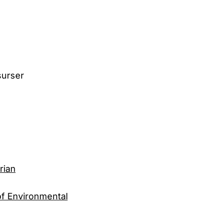
surser
rian
of Environmental