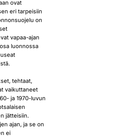
maan ovat
n eri tarpeisiin
uonnonsuojelu on
set
uvat vapaa-ajan
n osa luonnossa
 useat
stä.
set, tehtaat,
at vaikuttaneet
60- ja 1970-luvun
otsalaisen
 jätteisiin.
en ajan, ja se on
en ei