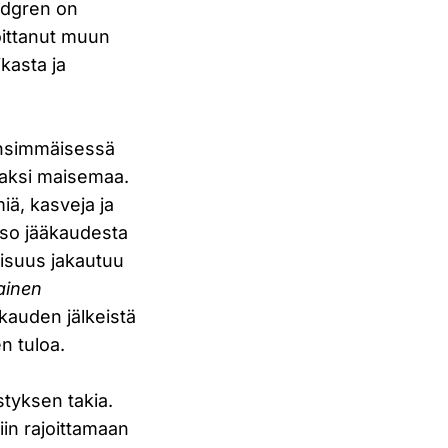
ndgren on
joittanut muun
kasta ja
Ensimmäisessä
saksi maisemaa.
iä, kasveja ja
akso jääkaudesta
aisuus jakautuu
ainen
äkauden jälkeistä
n tuloa.
styksen takia.
iin rajoittamaan