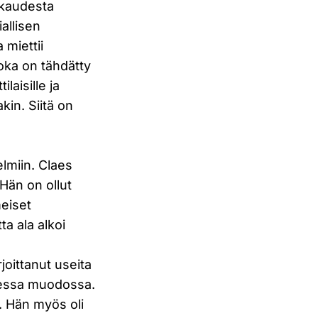
äkaudesta
allisen
 miettii
oka on tähdätty
aisille ja
akin. Siitä on
lmiin. Claes
Hän on ollut
eiset
a ala alkoi
joittanut useita
isessa muodossa.
. Hän myös oli