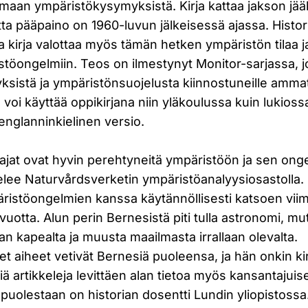
maan ympäristökysymyksistä. Kirja kattaa jakson jä
a pääpaino on 1960-luvun jälkeisessä ajassa. Histori
 kirja valottaa myös tämän hetken ympäristön tilaa ja
stöongelmiin. Teos on ilmestynyt Monitor-sarjassa, j
istä ja ympäristönsuojelusta kiinnostuneille ammattil
aa voi käyttää oppikirjana niin yläkoulussa kuin lukioss
englanninkielinen versio.
ajat ovat hyvin perehtyneitä ympäristöön ja sen onge
lee Naturvårdsverketin ympäristöanalyysiosastolla. 
ristöongelmien kanssa käytännöllisesti katsoen viim
tta. Alun perin Bernesistä piti tulla astronomi, mutt
ian kapealta ja muusta maailmasta irrallaan olevalta.
et aiheet vetivät Bernesiä puoleensa, ja hän onkin kir
iä artikkeleja levittäen alan tietoa myös kansantaju
puolestaan on historian dosentti Lundin yliopistossa