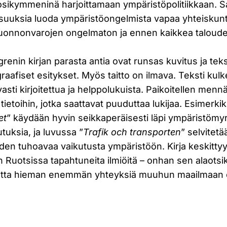
osikymmeninä harjoittamaan ympäristöpolitiikkaan. S
isuuksia luoda ympäristöongelmista vapaa yhteiskunta
 luonnonvarojen ongelmaton ja ennen kaikkea taloudel
renin kirjan parasta antia ovat runsas kuvitus ja tek
 graafiset esitykset. Myös taitto on ilmava. Teksti kul
vasti kirjoitettua ja helppolukuista. Paikoitellen menn
 tietoihin, jotka saattavat puuduttaa lukijaa. Esimerki
et
” käydään hyvin seikkaperäisesti läpi ympäristömyr
kutuksia, ja luvussa ”
Trafik och transporten
” selvitetä
eiden tuhoavaa vaikutusta ympäristöön. Kirja keskitt
 Ruotsissa tapahtuneita ilmiöitä – onhan sen alaots
tta hieman enemmän yhteyksiä muuhun maailmaan oli