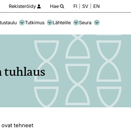
Rekisteröidy
Hae
FI
SV
EN
tustaulu
Tutkimus
Lähteille
Seura
a tuhlaus
, ovat tehneet