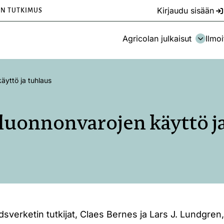
Kirjaudu sisään
EN TUTKIMUS
Agricolan julkaisut
Ilmoi
äyttö ja tuhlaus
luonnonvarojen käyttö j
sverketin tutkijat, Claes Bernes ja Lars J. Lundgren