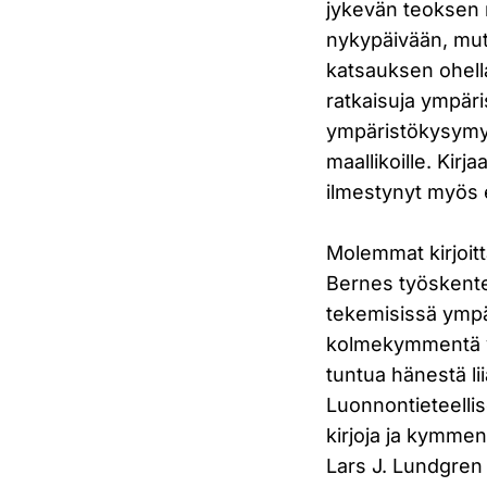
jykevän teoksen 
nykypäivään, mutt
katsauksen ohella
ratkaisuja ympäri
ympäristökysymyks
maallikoille. Kirj
ilmestynyt myös 
Molemmat kirjoitt
Bernes työskente
tekemisissä ympä
kolmekymmentä vuo
tuntua hänestä li
Luonnontieteellis
kirjoja ja kymmen
Lars J. Lundgren 