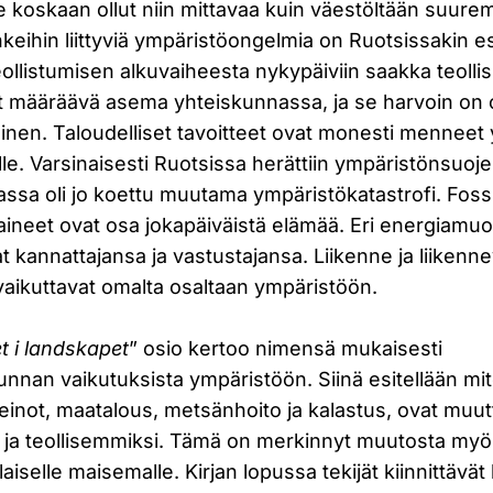
e koskaan ollut niin mittavaa kuin väestöltään suur
nkeihin liittyviä ympäristöongelmia on Ruotsissakin es
Teollistumisen alkuvaiheesta nykypäiviin saakka teolli
lut määräävä asema yhteiskunnassa, ja se harvoin on o
linen. Taloudelliset tavoitteet ovat monesti menneet
le. Varsinaisesti Ruotsissa herättiin ympäristönsuoj
aassa oli jo koettu muutama ympäristökatastrofi. Fossii
aineet ovat osa jokapäiväistä elämää. Eri energiamuo
 kannattajansa ja vastustajansa. Liikenne ja liikenn
 vaikuttavat omalta osaltaan ympäristöön.
t i landskapet
” osio kertoo nimensä mukaisesti
unnan vaikutuksista ympäristöön. Siinä esitellään mi
inot, maatalous, metsänhoito ja kalastus, ovat muut
 ja teollisemmiksi. Tämä on merkinnyt muutosta myös
alaiselle maisemalle. Kirjan lopussa tekijät kiinnittäv