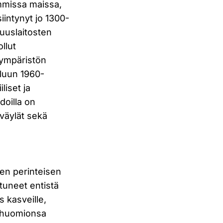
emmissa maissa,
iintynyt jo 1300-
suuslaitosten
llut
 ympäristön
eluun 1960-
liset ja
doilla on
eväylät sekä
ten perinteisen
tuneet entistä
 kasveille,
ät huomionsa