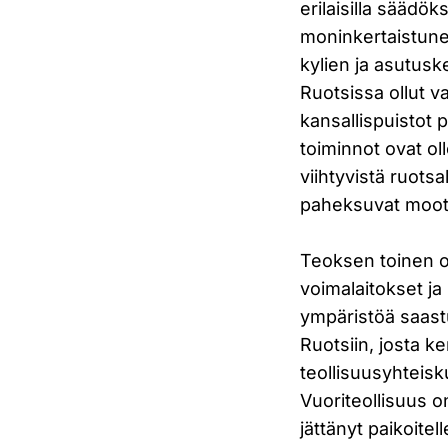
erilaisilla säädö
moninkertaistune
kylien ja asutusk
Ruotsissa ollut v
kansallispuistot
toiminnot ovat ol
viihtyvistä ruots
paheksuvat moott
Teoksen toinen o
voimalaitokset ja
ympäristöä saast
Ruotsiin, josta k
teollisuusyhteisk
Vuoriteollisuus o
jättänyt paikoite