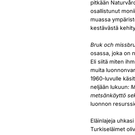
pitkään Naturvår
osallistunut moni
muassa ympäristön
kestävästä kehit
Bruk och missbru
osassa, joka on 
Eli siitä miten i
muita luonnonvaro
1960-luvulle käsi
neljään lukuun:
M
metsänkäyttö sek
luonnon resurssi
Eläinlajeja uhkas
Turkiseläimet oliv