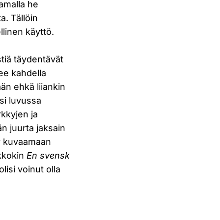
amalla he
. Tällöin
linen käyttö.
stiä täydentävät
kee kahdella
ään ehkä liiankin
ksi luvussa
kkyjen ja
än juurta jaksain
yy kuvaamaan
ikkokin
En svensk
si voinut olla