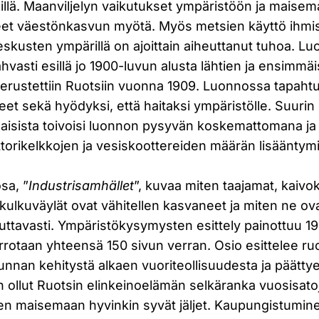
ksillä. Maanviljelyn vaikutukset ympäristöön ja maise
et väestönkasvun myötä. Myös metsien käyttö ihmise
eskusten ympärillä on ajoittain aiheuttanut tuhoa. L
ahvasti esillä jo 1900-luvun alusta lähtien ja ensimmäi
 perustettiin Ruotsiin vuonna 1909. Luonnossa tapaht
leet sekä hyödyksi, että haitaksi ympäristölle. Suuri
alaisista toivoisi luonnon pysyvän koskemattomana ja
orikelkkojen ja vesiskoottereiden määrän lisääntymi
sa, ”
Industrisamhället
”, kuvaa miten taajamat, kaivok
 kulkuväylät ovat vähitellen kasvaneet ja miten ne ov
uttavasti. Ympäristökysymysten esittely painottuu 19
errotaan yhteensä 150 sivun verran. Osio esittelee ru
unnan kehitystä alkaen vuoriteollisuudesta ja päättyen
n ollut Ruotsin elinkeinoelämän selkäranka vuosisatoj
llen maisemaan hyvinkin syvät jäljet. Kaupungistumin