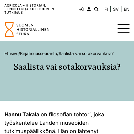
AGRICOLA – HISTORIAN,
FI
SV
EN
PERINTEEN JA KULTTUURIEN
TUTKIMUS
Etusivu
/
Kirjallisuusseuranta
/
Saalista vai sotakorvauksia?
Saalista vai sotakorvauksia?
Hannu Takala
on filosofian tohtori, joka
työskentelee Lahden museoiden
tutkimuspäällikkönä. Hän on lähtenyt