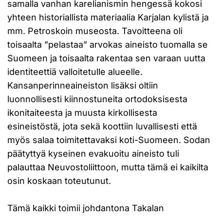
samalla vanhan karelianismin hengessä kokosi
yhteen historiallista materiaalia Karjalan kylistä ja
mm. Petroskoin museosta. Tavoitteena oli
toisaalta ”pelastaa” arvokas aineisto tuomalla se
Suomeen ja toisaalta rakentaa sen varaan uutta
identiteettiä valloitetulle alueelle.
Kansanperinneaineiston lisäksi oltiin
luonnollisesti kiinnostuneita ortodoksisesta
ikonitaiteesta ja muusta kirkollisesta
esineistöstä, jota sekä koottiin luvallisesti että
myös salaa toimitettavaksi koti-Suomeen. Sodan
päätyttyä kyseinen evakuoitu aineisto tuli
palauttaa Neuvostoliittoon, mutta tämä ei kaikilta
osin koskaan toteutunut.
Tämä kaikki toimii johdantona Takalan