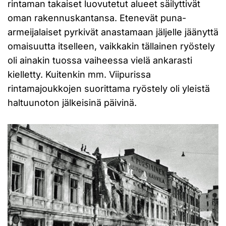
rintaman takaiset luovutetut alueet säilyttivät
oman rakennuskantansa. Etenevät puna-
armeijalaiset pyrkivät anastamaan jäljelle jäänyttä
omaisuutta itselleen, vaikkakin tällainen ryöstely
oli ainakin tuossa vaiheessa vielä ankarasti
kielletty. Kuitenkin mm. Viipurissa
rintamajoukkojen suorittama ryöstely oli yleistä
haltuunoton jälkeisinä päivinä.