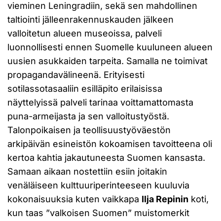
vieminen Leningradiin, sekä sen mahdollinen
taltiointi jälleenrakennuskauden jälkeen
valloitetun alueen museoissa, palveli
luonnollisesti ennen Suomelle kuuluneen alueen
uusien asukkaiden tarpeita. Samalla ne toimivat
propagandavälineenä. Erityisesti
sotilassotasaaliin esilläpito erilaisissa
näyttelyissä palveli tarinaa voittamattomasta
puna-armeijasta ja sen valloitustyöstä.
Talonpoikaisen ja teollisuustyöväestön
arkipäivän esineistön kokoamisen tavoitteena oli
kertoa kahtia jakautuneesta Suomen kansasta.
Samaan aikaan nostettiin esiin joitakin
venäläiseen kulttuuriperinteeseen kuuluvia
kokonaisuuksia kuten vaikkapa
Ilja Repinin
koti,
kun taas ”valkoisen Suomen” muistomerkit