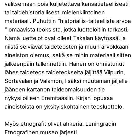
valitsemaan pois kuljetettava kansatieteellisesti
tai taidehistoriallisesti mielenkiintoinen
materiaali. Puhuttiin ”historiallis-taiteellista arvoa
” omaavista teoksista, jotka luetteloitiin tarkasti.
Nämä luettelot ovat olleet Takalan käytössä, ja
niistä selviävät taideteosten ja muun arvokkaan
aineiston olemus, sekä se mihin materiaali sitten
jälkeenpäin tallennettiin. Hänen on onnistunut
lähes taideteos taideteokselta jäljittää Viipurin,
Sortavalan ja Valamon, lisäksi muutaman jäljelle
jääneen kartanon taideomaisuuden tie
nykysijoilleen Eremitaasiin. Kirjan lopussa
aineistoista on yksityiskohtainen teosluettelo.
Myös etnografit olivat ahkeria. Leningradin
Etnografinen museo järjesti