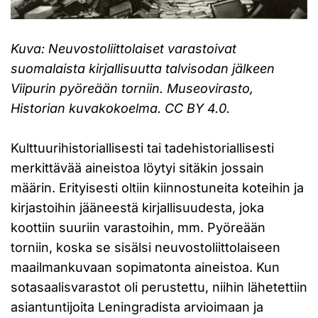
Kuva: Neuvostoliittolaiset varastoivat
suomalaista kirjallisuutta talvisodan jälkeen
Viipurin pyöreään torniin. Museovirasto,
Historian kuvakokoelma. CC BY 4.0.
Kulttuurihistoriallisesti tai tadehistoriallisesti
merkittävää aineistoa löytyi sitäkin jossain
määrin. Erityisesti oltiin kiinnostuneita koteihin ja
kirjastoihin jääneestä kirjallisuudesta, joka
koottiin suuriin varastoihin, mm. Pyöreään
torniin, koska se sisälsi neuvostoliittolaiseen
maailmankuvaan sopimatonta aineistoa. Kun
sotasaalisvarastot oli perustettu, niihin lähetettiin
asiantuntijoita Leningradista arvioimaan ja