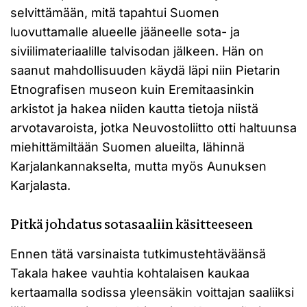
selvittämään, mitä tapahtui Suomen
luovuttamalle alueelle jääneelle sota- ja
siviilimateriaalille talvisodan jälkeen. Hän on
saanut mahdollisuuden käydä läpi niin Pietarin
Etnografisen museon kuin Eremitaasinkin
arkistot ja hakea niiden kautta tietoja niistä
arvotavaroista, jotka Neuvostoliitto otti haltuunsa
miehittämiltään Suomen alueilta, lähinnä
Karjalankannakselta, mutta myös Aunuksen
Karjalasta.
Pitkä johdatus sotasaaliin käsitteeseen
Ennen tätä varsinaista tutkimustehtäväänsä
Takala hakee vauhtia kohtalaisen kaukaa
kertaamalla sodissa yleensäkin voittajan saaliiksi