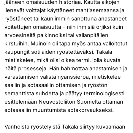
jääneen omaisuuden historiaa. Kautta aikojen
lienevät voittajat käyttäneet mahtiasemaansa ja
ryöstäneet tai kauniimmin sanottuna anastaneet
voitettujen omaisuutta – niin ihmisiä orjiksi kuin
arvoesineitä palkinnoiksi tai vallanpitäjien
kirstuihin. Muinoin oli tapa myös antaa valloitetut
kaupungit sotilaiden ryöstettäväksi. Takala
mietiskelee, mikä olisi oikea termi, jolla kuvata
näitä prosesseja. Hän hahmottaa anastamisen ja
varastamisen välistä nyanssieroa, mietiskelee
saaliin ja sotasaaliin ottamisen ja ryöstön
semanttista suhdetta ja päätyy terminologisesti
esittelemään Neuvostoliiton Suomelta ottaman
sotasaaliin muuntumista sotakorvaukseksi.
Vanhoista ryöstelyistä Takala siirtyy kuvaamaan