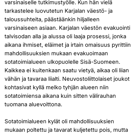
varsinaiselle tutkimustyölle. Kun hän vielä
tarkastelee luovutetun Karjalan väestö- ja
taloussuhteita, päästäänkin hiljalleen
varsinaiseen asiaan. Karjalan väestön evakuointi
talvisodan alla ja alussa oli laaja prosessi, jonka
aikana ihmiset, eläimet ja irtain omaisuus pyrittiin
mahdollisuuksien mukaan evakuoimaan
sotatoimialueen ulkopuolelle Sisä-Suomeen.
Kaikkea ei kuitenkaan saatu vietyä, aikaa oli liian
vähän ja tavaraa liialti. Neuvostoliittolaiset joukot
kohtasivat kyllä melko tyhjän alueen niin
sotatoimiensa aikana kuin sitten välirauhan
tuomana aluevoittona.
Sotatoimialueen kylät oli mahdollisuuksien
mukaan poltettu ja tavarat kuljetettu pois, mutta