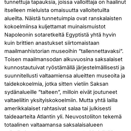
tunnettuja tapauksia, joissa valloittaja on haalinut
itselleen mieluista omaisuutta valloitetuilta
alueilta. Näistä tunnetuimpia ovat ranskalaisten
kokoelmiinsa kuljettamat muinaismuistot
Napoleonin sotaretkeltä Egyptistä yhtä hyvin
kuin brittien anastukset siirtomaistaan
maailmanhistorian museoihin ”tallennettavaksi”.
Toisen maailmansodan alkuvuosina saksalaiset
kunnostautuivat ryöstämällä järjestelmällisesti ja
suunnitellusti valtaamiensa alueitten museoita ja
taidekokoelmia, jotka sitten vietiin Saksan
sydänalueille ”talteen”, milloin eivät joutuneet
valtaeliitin yksityiskokoelmiin. Mutta yhtä lailla
amerikkalaiset rahtasivat salaa tai julkisesti
taideaarteita Atlantin yli. Neuvostoliiton tekemä
totaalinen valtaamansa saksalaisalueen