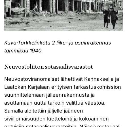
Kuva:
Torkkelinkatu 2 liike- ja asuinrakennus
tammikuu 1940.
Neuvostoliiton sotasaalisvarastot
Neuvostoviranomaiset lähettivät Kannakselle ja
Laatokan Karjalaan erityisen tarkastuskomission
suunnittelemaan jälleenrakennusta ja
asuttamaan uutta tarkoin valittua väestöä.
Samalla aloitettiin jäljelle jääneen
siviiliomaisuuden luettelointi ja kokoaminen
erityisiin sotasaalisvarastoihin. Näissä materiaali