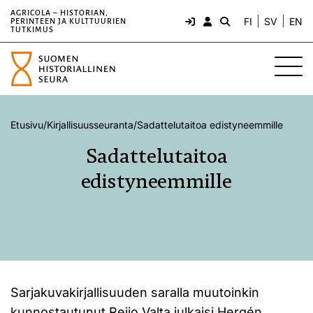
AGRICOLA – HISTORIAN,
FI
SV
EN
PERINTEEN JA KULTTUURIEN
TUTKIMUS
Etusivu
/
Kirjallisuusseuranta
/
Sadattelutaitoa edistyneemmille
Sadattelutaitoa
edistyneemmille
Sarjakuvakirjallisuuden saralla muutoinkin
kunnostautunut Reijo Valta julkaisi Hergén