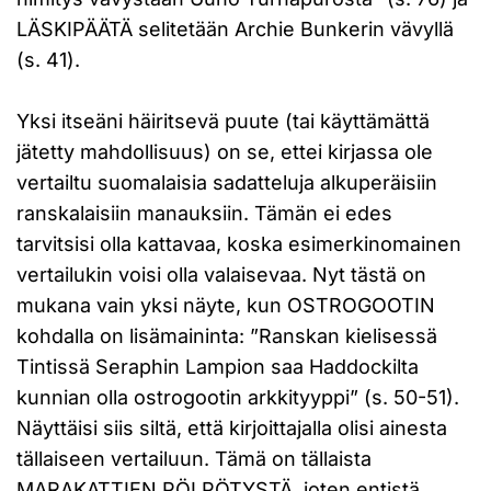
LÄSKIPÄÄTÄ selitetään Archie Bunkerin vävyllä
(s. 41).
Yksi itseäni häiritsevä puute (tai käyttämättä
jätetty mahdollisuus) on se, ettei kirjassa ole
vertailtu suomalaisia sadatteluja alkuperäisiin
ranskalaisiin manauksiin. Tämän ei edes
tarvitsisi olla kattavaa, koska esimerkinomainen
vertailukin voisi olla valaisevaa. Nyt tästä on
mukana vain yksi näyte, kun OSTROGOOTIN
kohdalla on lisämaininta: ”Ranskan kielisessä
Tintissä Seraphin Lampion saa Haddockilta
kunnian olla ostrogootin arkkityyppi” (s. 50-51).
Näyttäisi siis siltä, että kirjoittajalla olisi ainesta
tällaiseen vertailuun. Tämä on tällaista
MARAKATTIEN PÖLPÖTYSTÄ, joten entistä