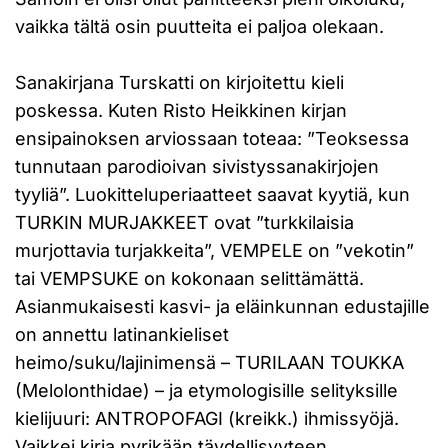
vaikka tältä osin puutteita ei paljoa olekaan.
Sanakirjana Turskatti on kirjoitettu kieli
poskessa. Kuten Risto Heikkinen kirjan
ensipainoksen arviossaan toteaa: ”Teoksessa
tunnutaan parodioivan sivistyssanakirjojen
tyyliä”. Luokitteluperiaatteet saavat kyytiä, kun
TURKIN MURJAKKEET ovat ”turkkilaisia
murjottavia turjakkeita”, VEMPELE on ”vekotin”
tai VEMPSUKE on kokonaan selittämättä.
Asianmukaisesti kasvi- ja eläinkunnan edustajille
on annettu latinankieliset
heimo/suku/lajinimensä – TURILAAN TOUKKA
(Melolonthidae) – ja etymologisille selityksille
kielijuuri: ANTROPOFAGI (kreikk.) ihmissyöjä.
Vaikkei kirja pyrikään täydellisyyteen