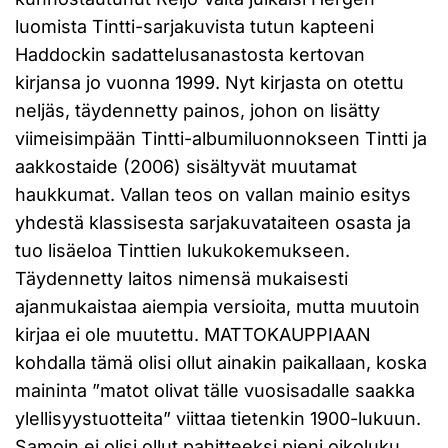
luomista Tintti-sarjakuvista tutun kapteeni
Haddockin sadattelusanastosta kertovan
kirjansa jo vuonna 1999. Nyt kirjasta on otettu
neljäs, täydennetty painos, johon on lisätty
viimeisimpään Tintti-albumiluonnokseen Tintti ja
aakkostaide (2006) sisältyvät muutamat
haukkumat. Vallan teos on vallan mainio esitys
yhdestä klassisesta sarjakuvataiteen osasta ja
tuo lisäeloa Tinttien lukukokemukseen.
Täydennetty laitos nimensä mukaisesti
ajanmukaistaa aiempia versioita, mutta muutoin
kirjaa ei ole muutettu. MATTOKAUPPIAAN
kohdalla tämä olisi ollut ainakin paikallaan, koska
maininta ”matot olivat tälle vuosisadalle saakka
ylellisyystuotteita” viittaa tietenkin 1900-lukuun.
Samoin ei olisi ollut pahitteeksi pieni oikoluku,