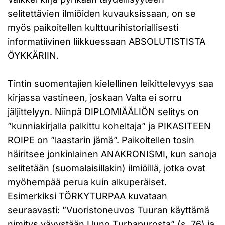
selitettävien ilmiöiden kuvauksissaan, on se
myös paikoitellen kulttuurihistoriallisesti
informatiivinen liikkuessaan ABSOLUTISTISTA
ÖYKKÄRIIN.
Tintin suomentajien kielellinen leikittelevyys saa
kirjassa vastineen, joskaan Valta ei sorru
jäljittelyyn. Niinpä DIPLOMIÄÄLIÖN selitys on
”kunniakirjalla palkittu koheltaja” ja PIKASITEEN
ROIPE on ”laastarin jämä”. Paikoitellen tosin
häiritsee jonkinlainen ANAKRONISMI, kun sanoja
selitetään (suomalaisillakin) ilmiöillä, jotka ovat
myöhempää perua kuin alkuperäiset.
Esimerkiksi TÖRKYTURPAA kuvataan
seuraavasti: ”Vuoristoneuvos Tuuran käyttämä
nimitys vävystään Uuno Turhapurosta” (s. 76) ja