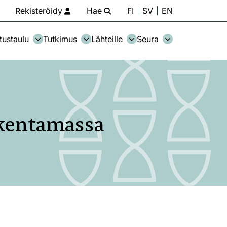
Rekisteröidy
Hae
FI
SV
EN
tustaulu
Tutkimus
Lähteille
Seura
akentamassa