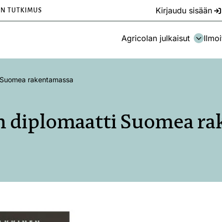
Kirjaudu sisään
EN TUTKIMUS
Agricolan julkaisut
Ilmoi
i Suomea rakentamassa
n diplomaatti Suomea r