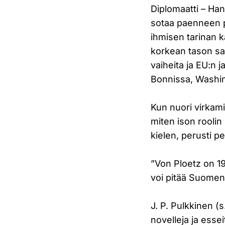
Diplomaatti – Ha
sotaa paenneen p
ihmisen tarinan k
korkean tason sa
vaiheita ja EU:n 
Bonnissa, Washin
Kun nuori virkam
miten ison rooli
kielen, perusti p
”Von Ploetz on 19
voi pitää Suomen
J. P. Pulkkinen (s.
novelleja ja essei