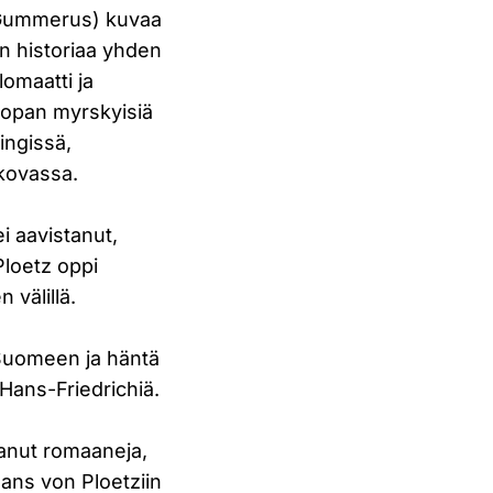
 (Gummerus) kuvaa
n historiaa yhden
lomaatti ja
oopan myrskyisiä
ingissä,
skovassa.
i aavistanut,
Ploetz oppi
 välillä.
t Suomeen ja häntä
Hans-Friedrichiä.
ittanut romaaneja,
 Hans von Ploetziin