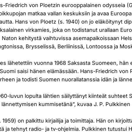
ns-Friedrich von Ploetzin eurooppalainen odysseia
ikkupojan matkaa vallan keskuksiin ja avaa Euroopa
autta. Hans von Ploetz (s. 1940) on jo eläköitynyt dip
ksalainen virkamies, joka on todistanut urallaan Eur
ja Naton kehitystä vaihtuvissa asemapaikoissaan Hels
gtonissa, Brysselissä, Berliinissä, Lontoossa ja Mo
ies lähetettiin vuonna 1968 Saksasta Suomeen, hän e
n Suomi saisi hänen elämässään. Hans-Friedrich von 
erheen ja todisti Suomen nuorallatanssia idän ja lännen
60-luvun lopulta lähtien säilyttänyt kiinteät suhtee
 lännettymisen kummisetänä”, kuvaa J. P. Pulkkinen 
 1959) on palkittu kirjailija ja toimittaja. Hän on kirjo
tä ja tehnyt radio- ja tv-ohjelmia. Pulkkinen tutustui