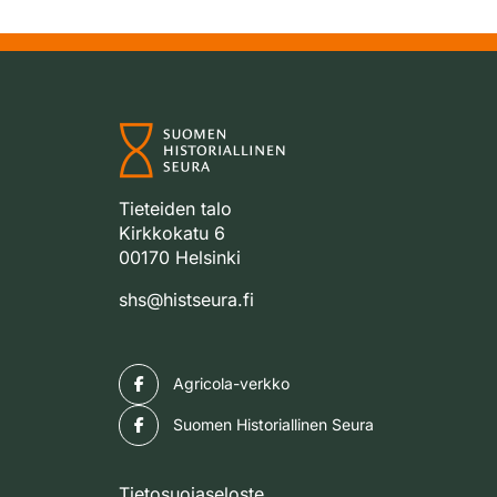
Tieteiden talo
Kirkkokatu 6
00170 Helsinki
shs@histseura.fi
Facebook
Agricola-verkko
Facebook
Suomen Historiallinen Seura
Tietosuojaseloste