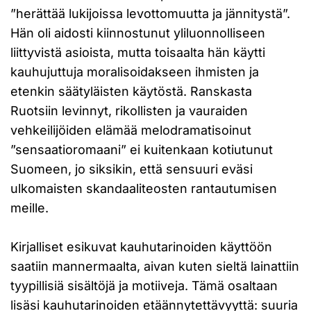
”herättää lukijoissa levottomuutta ja jännitystä”.
Hän oli aidosti kiinnostunut yliluonnolliseen
liittyvistä asioista, mutta toisaalta hän käytti
kauhujuttuja moralisoidakseen ihmisten ja
etenkin säätyläisten käytöstä. Ranskasta
Ruotsiin levinnyt, rikollisten ja vauraiden
vehkeilijöiden elämää melodramatisoinut
”sensaatioromaani” ei kuitenkaan kotiutunut
Suomeen, jo siksikin, että sensuuri eväsi
ulkomaisten skandaaliteosten rantautumisen
meille.
Kirjalliset esikuvat kauhutarinoiden käyttöön
saatiin mannermaalta, aivan kuten sieltä lainattiin
tyypillisiä sisältöjä ja motiiveja. Tämä osaltaan
lisäsi kauhutarinoiden etäännytettävyyttä: suuria