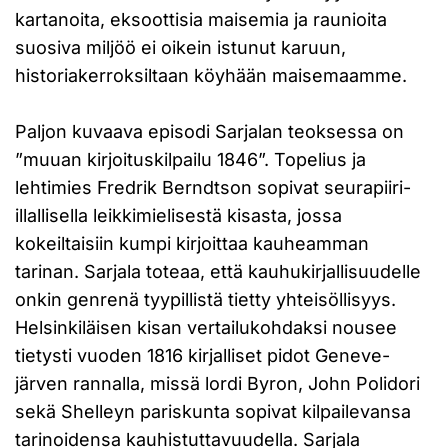
kartanoita, eksoottisia maisemia ja raunioita
suosiva miljöö ei oikein istunut karuun,
historiakerroksiltaan köyhään maisemaamme.
Paljon kuvaava episodi Sarjalan teoksessa on
”muuan kirjoituskilpailu 1846”. Topelius ja
lehtimies Fredrik Berndtson sopivat seurapiiri-
illallisella leikkimielisestä kisasta, jossa
kokeiltaisiin kumpi kirjoittaa kauheamman
tarinan. Sarjala toteaa, että kauhukirjallisuudelle
onkin genrenä tyypillistä tietty yhteisöllisyys.
Helsinkiläisen kisan vertailukohdaksi nousee
tietysti vuoden 1816 kirjalliset pidot Geneve-
järven rannalla, missä lordi Byron, John Polidori
sekä Shelleyn pariskunta sopivat kilpailevansa
tarinoidensa kauhistuttavuudella. Sarjala