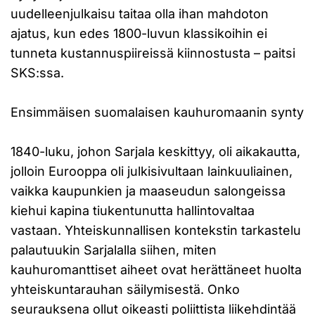
uudelleenjulkaisu taitaa olla ihan mahdoton
ajatus, kun edes 1800-luvun klassikoihin ei
tunneta kustannuspiireissä kiinnostusta – paitsi
SKS:ssa.
Ensimmäisen suomalaisen kauhuromaanin synty
1840-luku, johon Sarjala keskittyy, oli aikakautta,
jolloin Eurooppa oli julkisivultaan lainkuuliainen,
vaikka kaupunkien ja maaseudun salongeissa
kiehui kapina tiukentunutta hallintovaltaa
vastaan. Yhteiskunnallisen kontekstin tarkastelu
palautuukin Sarjalalla siihen, miten
kauhuromanttiset aiheet ovat herättäneet huolta
yhteiskuntarauhan säilymisestä. Onko
seurauksena ollut oikeasti poliittista liikehdintää