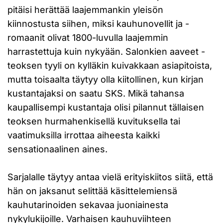
pitäisi herättää laajemmankin yleisön
kiinnostusta siihen, miksi kauhunovellit ja -
romaanit olivat 1800-luvulla laajemmin
harrastettuja kuin nykyään. Salonkien aaveet -
teoksen tyyli on kylläkin kuivakkaan asiapitoista,
mutta toisaalta täytyy olla kiitollinen, kun kirjan
kustantajaksi on saatu SKS. Mikä tahansa
kaupallisempi kustantaja olisi pilannut tällaisen
teoksen hurmahenkisellä kuvituksella tai
vaatimuksilla irrottaa aiheesta kaikki
sensationaalinen aines.
Sarjalalle täytyy antaa vielä erityiskiitos siitä, että
hän on jaksanut selittää käsittelemiensä
kauhutarinoiden sekavaa juoniainesta
nykylukijoille. Varhaisen kauhuviihteen