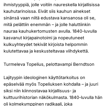
ihmistyyppiä, jolle voitiin naureskella kirjallisissa
kauhutarinoissa. Eivät siis kauhun ainekset
sinänsä vaan niitä edustava kansanosa oli se,
mitä pelättiin enemmän – ja jolle haluttiinkin
nauraa kauhukertomusten avulla. 1840-luvulla
kasvanut kirjapainotoimi ja nopeutuneet
kulkuyhteydet tekivät kirjoista helpommin
kulutettavaa ja keskusteltavaa viihdykettä.
Turmeleva Topelius, pelottavampi Berndtson
Lajityypin ideologinen käyttötarkoitus on
epäselvää myös Topeliuksen kohdalla – ja juuri
siksi niin kiinnostavaa kirjallisuus- ja
kulttuurihistorian näkökulmasta. 1840-luvulla hän
oli kolmekymppinen radikaali, joka