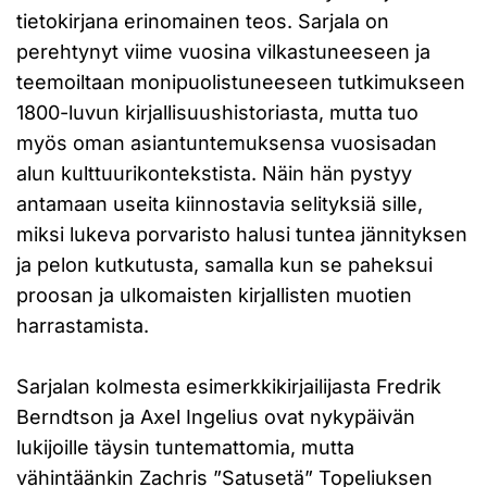
tietokirjana erinomainen teos. Sarjala on
perehtynyt viime vuosina vilkastuneeseen ja
teemoiltaan monipuolistuneeseen tutkimukseen
1800-luvun kirjallisuushistoriasta, mutta tuo
myös oman asiantuntemuksensa vuosisadan
alun kulttuurikontekstista. Näin hän pystyy
antamaan useita kiinnostavia selityksiä sille,
miksi lukeva porvaristo halusi tuntea jännityksen
ja pelon kutkutusta, samalla kun se paheksui
proosan ja ulkomaisten kirjallisten muotien
harrastamista.
Sarjalan kolmesta esimerkkikirjailijasta Fredrik
Berndtson ja Axel Ingelius ovat nykypäivän
lukijoille täysin tuntemattomia, mutta
vähintäänkin Zachris ”Satusetä” Topeliuksen