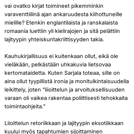
vai ovatko kirjat toimineet pikemminkin
varaventtiilinä ajan ankaruudesta kiihottuneille
mielille? Etenkin englantilaista ja ranskalaista
romaania luettiin yli kielirajojen ja sitä pelättiin
lajityypin yhteiskuntakriittisyyden takia.
Kauhukirjallisuus ei kuitenkaan ollut, eikä ole
vieläkään, pelkästään uhkakuvia lietsovaa
kertomataidetta. Kuten Sarjala toteaa, sille on
aina ollut tyypillistä ironia ja monitulkintaisuudella
leikittely, joten ”liioittelun ja arvoituksellisuuden
varaan oli vaikea rakentaa poliittisesti tehokkaita
toimintaohjeita.”
Liioittelun retoriikkaan ja lajityypin eksotiikkaan
kuului myös tapahtumien sijoittaminen