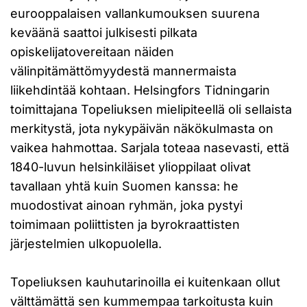
eurooppalaisen vallankumouksen suurena
keväänä saattoi julkisesti pilkata
opiskelijatovereitaan näiden
välinpitämättömyydestä mannermaista
liikehdintää kohtaan. Helsingfors Tidningarin
toimittajana Topeliuksen mielipiteellä oli sellaista
merkitystä, jota nykypäivän näkökulmasta on
vaikea hahmottaa. Sarjala toteaa nasevasti, että
1840-luvun helsinkiläiset ylioppilaat olivat
tavallaan yhtä kuin Suomen kanssa: he
muodostivat ainoan ryhmän, joka pystyi
toimimaan poliittisten ja byrokraattisten
järjestelmien ulkopuolella.
Topeliuksen kauhutarinoilla ei kuitenkaan ollut
välttämättä sen kummempaa tarkoitusta kuin