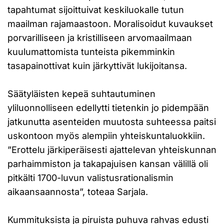
tapahtumat sijoittuivat keskiluokalle tutun
maailman rajamaastoon. Moralisoidut kuvaukset
porvarilliseen ja kristilliseen arvomaailmaan
kuulumattomista tunteista pikemminkin
tasapainottivat kuin järkyttivät lukijoitansa.
Säätyläisten kepeä suhtautuminen
yliluonnolliseen edellytti tietenkin jo pidempään
jatkunutta asenteiden muutosta suhteessa paitsi
uskontoon myös alempiin yhteiskuntaluokkiin.
”Erottelu järkiperäisesti ajattelevan yhteiskunnan
parhaimmiston ja takapajuisen kansan välillä oli
pitkälti 1700-luvun valistusrationalismin
aikaansaannosta”, toteaa Sarjala.
Kummituksista ja piruista puhuva rahvas edusti