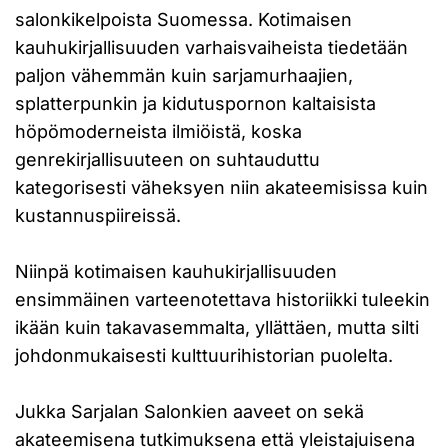
salonkikelpoista Suomessa. Kotimaisen
kauhukirjallisuuden varhaisvaiheista tiedetään
paljon vähemmän kuin sarjamurhaajien,
splatterpunkin ja kidutuspornon kaltaisista
höpömoderneista ilmiöistä, koska
genrekirjallisuuteen on suhtauduttu
kategorisesti väheksyen niin akateemisissa kuin
kustannuspiireissä.
Niinpä kotimaisen kauhukirjallisuuden
ensimmäinen varteenotettava historiikki tuleekin
ikään kuin takavasemmalta, yllättäen, mutta silti
johdonmukaisesti kulttuurihistorian puolelta.
Jukka Sarjalan Salonkien aaveet on sekä
akateemisena tutkimuksena että yleistajuisena