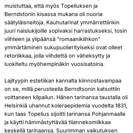
muistuttaa, että myös Topeliuksen ja
Berndstonin kisassa mukana oli nuoria
säätyläisneitoja. Kauhutarinat ymmärrettiinkin
juuri naislukijoille sopivaksi harrastukseksi, tosin
viihteen ja ylipäänsä ”romaanikiihkon”
ymmärtäminen sukupuolierityiseksi ovat olleet
retoriikkaa, jolla viihdettä on väheksytty ja
luokiteltu myöhempinäkin vuosisatoina.
Lajityypin estetiikan kannalta kiinnostavampaa
on se, millä perusteella Berndtsonin katsottiin
voittaneen kilpailun. Hänen tarinansa taustalla oli
Helsinkiä uhannut koleraepidemia vuodelta 1831,
kun taas Topelius sijoitti tarinansa Pohjanmaalle
ja käytti hämmästyttävää tilannekomiikkaa
keskellä tarinaansa. Suurimman vaikutuksen