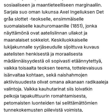
sosiaaliseen ja maantieteelliseen marginaaliin.
Sarjala suo oman lukunsa Axel Ingeliuksen Det
gråa slottet -teokselle, ensimmäiselle
suomalaiselle kauhuromaanille (1851), jonka
näyttämönä ovat aatelislinnan ullakot ja
maanalaiset sokkelot. Keskiluokkaiselle
lukijakunnalle syrjäseudulle sijoittuva kuvaus
aatelisten henkisestä ja moraalisesta
mädännäisyydestä oli sopivasti etäännytettyä,
vaikka toisaalta teoksen teema, tottelevaisuus
isänvaltaa kohtaan, sekä naishahmojen
aktiivisuudesta olivat omana aikanaan radikaaleja
valintoja. Vaikka kauhutarinat siis loivatkin
pelkoja tapakulttuurin romahtamisesta,
petomaisten luonteiden tai selittämättömien
tunnekokemusten piilevistä voimista,