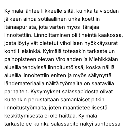
Kylmälä lähtee liikkeelle siitä, kuinka talvisodan
jälkeen ainoa sotilaallinen uhka koettiin
itänaapurista, jota varten myös itärajaa
linnoitettiin. Linnoittaminen oli tiheintä kaakossa,
josta löytyivät oletetut vihollisen hyökkäysurat
kohti Helsinkiä. Kylmälä toteaakin tarkastelun
painopisteen olevan Virolahden ja Miehikkälän
alueilla tehdyissä linnoitustöissä, koska näillä
alueilla linnoitettiin eniten ja myös säilynyttä
lähdemateriaalia näiltä työmailta on saatavilla
parhaiten. Kysymykset salassapidosta olivat
kuitenkin perustaltaan samanlaiset pitkin
linnoitustyömaita, joten maantieteellisestä
keskittymisestä ei ole haittaa. Kylmälä
tarkastelee kuinka salassapito näkyi suhteessa