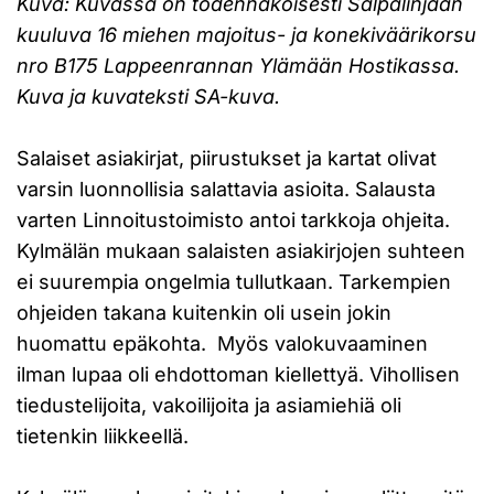
Kuva: Kuvassa on todennäköisesti Salpalinjaan
kuuluva 16 miehen majoitus- ja konekiväärikorsu
nro B175 Lappeenrannan Ylämään Hostikassa.
Kuva ja kuvateksti SA-kuva.
Salaiset asiakirjat, piirustukset ja kartat olivat
varsin luonnollisia salattavia asioita. Salausta
varten Linnoitustoimisto antoi tarkkoja ohjeita.
Kylmälän mukaan salaisten asiakirjojen suhteen
ei suurempia ongelmia tullutkaan. Tarkempien
ohjeiden takana kuitenkin oli usein jokin
huomattu epäkohta. Myös valokuvaaminen
ilman lupaa oli ehdottoman kiellettyä. Vihollisen
tiedustelijoita, vakoilijoita ja asiamiehiä oli
tietenkin liikkeellä.