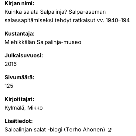
Kirjan nimi:
Kuinka salata Salpalinja? Salpa-aseman
salassapitämiseksi tehdyt ratkaisut vv. 1940–194
Kustantaja:
Miehikkälän Salpalinja-museo
Julkaisuvuosi:
2016
Sivumäärä:
125
Kirjoittajat:
Kylmälä, Mikko
Lisätiedot:
Salpalinjan salat -blogi (Terho Ahonen)