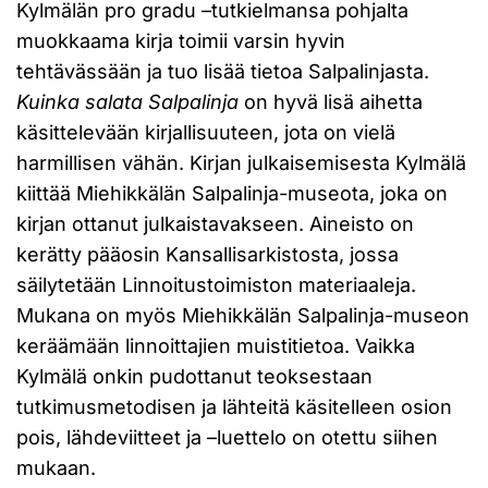
Kylmälän pro gradu –tutkielmansa pohjalta
muokkaama kirja toimii varsin hyvin
tehtävässään ja tuo lisää tietoa Salpalinjasta.
Kuinka salata Salpalinja
on hyvä lisä aihetta
käsittelevään kirjallisuuteen, jota on vielä
harmillisen vähän. Kirjan julkaisemisesta Kylmälä
kiittää Miehikkälän Salpalinja-museota, joka on
kirjan ottanut julkaistavakseen. Aineisto on
kerätty pääosin Kansallisarkistosta, jossa
säilytetään Linnoitustoimiston materiaaleja.
Mukana on myös Miehikkälän Salpalinja-museon
keräämään linnoittajien muistitietoa. Vaikka
Kylmälä onkin pudottanut teoksestaan
tutkimusmetodisen ja lähteitä käsitelleen osion
pois, lähdeviitteet ja –luettelo on otettu siihen
mukaan.