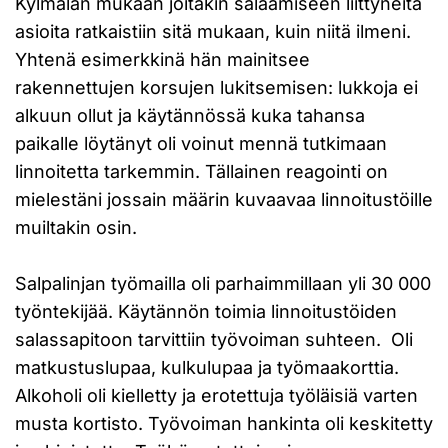
Kylmälän mukaan joitakin salaamiseen liittyneitä
asioita ratkaistiin sitä mukaan, kuin niitä ilmeni.
Yhtenä esimerkkinä hän mainitsee
rakennettujen korsujen lukitsemisen: lukkoja ei
alkuun ollut ja käytännössä kuka tahansa
paikalle löytänyt oli voinut mennä tutkimaan
linnoitetta tarkemmin. Tällainen reagointi on
mielestäni jossain määrin kuvaavaa linnoitustöille
muiltakin osin.
Salpalinjan työmailla oli parhaimmillaan yli 30 000
työntekijää. Käytännön toimia linnoitustöiden
salassapitoon tarvittiin työvoiman suhteen. Oli
matkustuslupaa, kulkulupaa ja työmaakorttia.
Alkoholi oli kielletty ja erotettuja työläisiä varten
musta kortisto. Työvoiman hankinta oli keskitetty