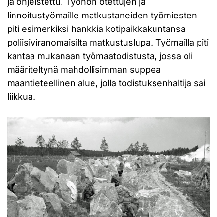
ja ohjeistettu. Työhön otettujen ja
linnoitustyömaille matkustaneiden työmiesten
piti esimerkiksi hankkia kotipaikkakuntansa
poliisiviranomaisilta matkustuslupa. Työmailla piti
kantaa mukanaan työmaatodistusta, jossa oli
määriteltynä mahdollisimman suppea
maantieteellinen alue, jolla todistuksenhaltija sai
liikkua.