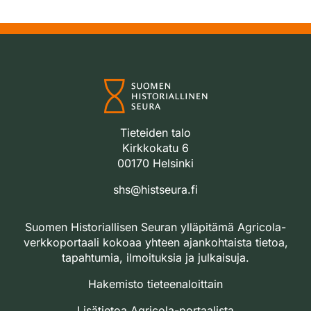
Tieteiden talo
Kirkkokatu 6
00170 Helsinki
shs@histseura.fi
Suomen Historiallisen Seuran ylläpitämä Agricola-
verkkoportaali kokoaa yhteen ajankohtaista tietoa,
tapahtumia, ilmoituksia ja julkaisuja.
Hakemisto tieteenaloittain
Lisätietoa Agricola-portaalista