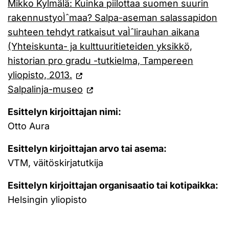
Mikko Kylmälä: Kuinka piilottaa suomen suurin
rakennustyoÌˆmaa? Salpa-aseman salassapidon
suhteen tehdyt ratkaisut vaÌˆlirauhan aikana
(Yhteiskunta- ja kulttuuritieteiden yksikkö,
historian pro gradu -tutkielma, Tampereen
yliopisto, 2013.
Salpalinja-museo
Esittelyn kirjoittajan nimi:
Otto Aura
Esittelyn kirjoittajan arvo tai asema:
VTM, väitöskirjatutkija
Esittelyn kirjoittajan organisaatio tai kotipaikka:
Helsingin yliopisto