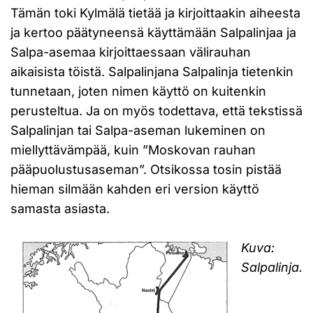
Tämän toki Kylmälä tietää ja kirjoittaakin aiheesta
ja kertoo päätyneensä käyttämään Salpalinjaa ja
Salpa-asemaa kirjoittaessaan välirauhan
aikaisista töistä. Salpalinjana Salpalinja tietenkin
tunnetaan, joten nimen käyttö on kuitenkin
perusteltua. Ja on myös todettava, että tekstissä
Salpalinjan tai Salpa-aseman lukeminen on
miellyttävämpää, kuin ”Moskovan rauhan
pääpuolustusaseman”. Otsikossa tosin pistää
hieman silmään kahden eri version käyttö
samasta asiasta.
Kuva:
Salpalinja.