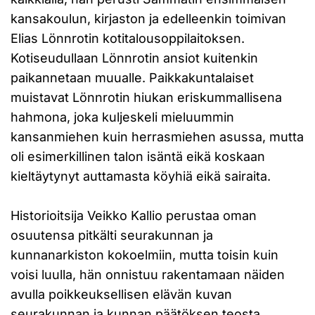
kansakoulun, kirjaston ja edelleenkin toimivan
Elias Lönnrotin kotitalousoppilaitoksen.
Kotiseudullaan Lönnrotin ansiot kuitenkin
paikannetaan muualle. Paikkakuntalaiset
muistavat Lönnrotin hiukan eriskummallisena
hahmona, joka kuljeskeli mieluummin
kansanmiehen kuin herrasmiehen asussa, mutta
oli esimerkillinen talon isäntä eikä koskaan
kieltäytynyt auttamasta köyhiä eikä sairaita.
Historioitsija Veikko Kallio perustaa oman
osuutensa pitkälti seurakunnan ja
kunnanarkiston kokoelmiin, mutta toisin kuin
voisi luulla, hän onnistuu rakentamaan näiden
avulla poikkeuksellisen elävän kuvan
seurakunnan ja kunnan päätöksen teosta,