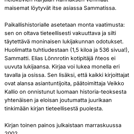
maisemat löytyvät itse asiassa Sammatissa.
Paikallishistorialle asetetaan monta vaatimusta:
sen on oltava tieteellisesti vakuuttava ja silti
täytettävä moninaisen lukijakunnan odotukset.
Huolimatta tuhtiudestaan (1,5 kiloa ja 536 sivua!),
Sammatti. Elias Lönnrotin kotipitäjä ñteos ei
uuvuta lukijaansa. Kirjaa voi lukea monella eri
tavalla ja osissa. Sen lisäksi, että kaikki kirjoittajat
ovat alansa asiantuntijoita, päätoimittaja Veikko
Kallio on onnistunut luomaan historia-teoksesta
yhtenäisen ja eloisan joutumatta juurikaan
tinkimään kirjan tieteellisestä puolesta.
Kirjan toinen painos julkaistaan marraskuussa
2002.