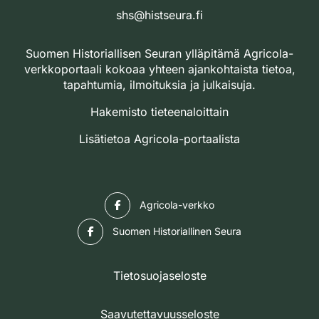
shs@histseura.fi
Suomen Historiallisen Seuran ylläpitämä Agricola-
verkkoportaali kokoaa yhteen ajankohtaista tietoa,
tapahtumia, ilmoituksia ja julkaisuja.
Hakemisto tieteenaloittain
Lisätietoa Agricola-portaalista
Facebook
Agricola-verkko
Facebook
Suomen Historiallinen Seura
Tietosuojaseloste
Saavutettavuusseloste