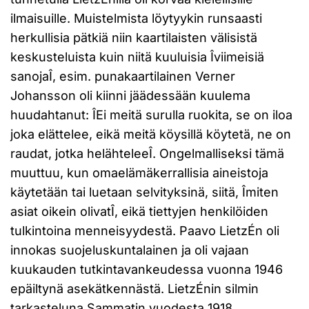
ilmaisuille. Muistelmista löytyykin runsaasti
herkullisia pätkiä niin kaartilaisten välisistä
keskusteluista kuin niitä kuuluisia Îviimeisiä
sanojaÎ, esim. punakaartilainen Verner
Johansson oli kiinni jäädessään kuulema
huudahtanut: ÎEi meitä surulla ruokita, se on iloa
joka elättelee, eikä meitä köysillä köytetä, ne on
raudat, jotka helähteleeÎ. Ongelmalliseksi tämä
muuttuu, kun omaelämäkerrallisia aineistoja
käytetään tai luetaan selvityksinä, siitä, Îmiten
asiat oikein olivatÎ, eikä tiettyjen henkilöiden
tulkintoina menneisyydestä. Paavo LietzÉn oli
innokas suojeluskuntalainen ja oli vajaan
kuukauden tutkintavankeudessa vuonna 1946
epäiltynä asekätkennästä. LietzÉnin silmin
tarkasteluna Sammatin vuodesta 1918