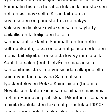
Sammatin historia herättää lukijan kiinnostuksen
heti ensisilmäykseltä. Kirjan taittoon ja
kuvitukseen on panostettu ja se näkyy.
Valokuvien lisäksi kuvituksessa on käytetty
paikallisten taiteilijoiden töitä ja
sanomalehtileikkeitä. Sammatti on tunnettu
kulttuurikunta, jossa on asunut ja asuu edelleen
monia taiteilijoita. Teoksesta löytyy mm. useita
Adolf Lietsalon (ent. LietzÉnin) maalauksia
kansanihmisistä viime vuosisadan alkupuolelta
kuin myös tänä päivänä Sammatissa
työskentelevien Pekka Kainulaisen (huom. ei
Nevalaisen, kuten kirjassa mainitaan) maisemia
ja Simo Hannulan grafiikkaa. Pikanttina lisänä voi
mainita koululaisten tekemät piirustukset 1910-
luvun loppupuolelta sekä lukuisat kuvat