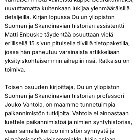
uuvuttamatta kuitenkaan lukijaa ylenmääräisillä
detaljeilla. Kirjan lopussa Oulun yliopiston
Suomen ja Skandinavian historian assistentti
Matti Enbuske täydentää osuuttaan vielä
erillisellä 15 sivun pituisella tiiviillä tietopaketilla,
jossa hän paneutuu varsinaista artikkeliaan
yksityiskohtaisemmin aihepiiriinsä. Ratkaisu on
toimiva.
Toisen osuuden kirjoittaja, Oulun yliopiston
Suomen ja Skandinavian historian professori
Jouko Vahtola, on maamme tunnetuimpia
paikannimistön tutkijoita. Vahtola ei ainoastaan
luettele paikannimistöä ja nimien syntyhistoriaa,
vaan samalla kertoo nimistön synnystä ja
nimeämisestä yleisemminkin. Näin asiaan