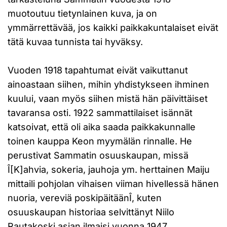
muotoutuu tietynlainen kuva, ja on
ymmärrettävää, jos kaikki paikkakuntalaiset eivät
tätä kuvaa tunnista tai hyväksy.
Vuoden 1918 tapahtumat eivät vaikuttanut
ainoastaan siihen, mihin yhdistykseen ihminen
kuului, vaan myös siihen mistä hän päivittäiset
tavaransa osti. 1922 sammattilaiset isännät
katsoivat, että oli aika saada paikkakunnalle
toinen kauppa Keon myymälän rinnalle. He
perustivat Sammatin osuuskaupan, missä
Î[K]ahvia, sokeria, jauhoja ym. herttainen Maiju
mittaili pohjolan vihaisen viiman hivellessä hänen
nuoria, vereviä poskipäitäänÎ, kuten
osuuskaupan historiaa selvittänyt Niilo
Rautakoski asian ilmaisi vuonna 1947.