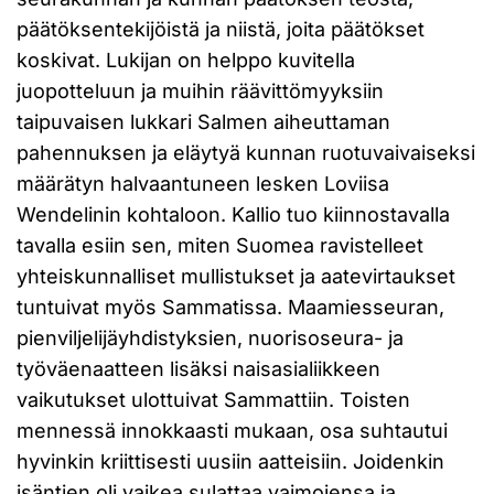
päätöksentekijöistä ja niistä, joita päätökset
koskivat. Lukijan on helppo kuvitella
juopotteluun ja muihin räävittömyyksiin
taipuvaisen lukkari Salmen aiheuttaman
pahennuksen ja eläytyä kunnan ruotuvaivaiseksi
määrätyn halvaantuneen lesken Loviisa
Wendelinin kohtaloon. Kallio tuo kiinnostavalla
tavalla esiin sen, miten Suomea ravistelleet
yhteiskunnalliset mullistukset ja aatevirtaukset
tuntuivat myös Sammatissa. Maamiesseuran,
pienviljelijäyhdistyksien, nuorisoseura- ja
työväenaatteen lisäksi naisasialiikkeen
vaikutukset ulottuivat Sammattiin. Toisten
mennessä innokkaasti mukaan, osa suhtautui
hyvinkin kriittisesti uusiin aatteisiin. Joidenkin
isäntien oli vaikea sulattaa vaimojensa ja