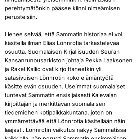
perehtymätönkin pääsee kiinni nimeämisen
perusteisiin.
Lienee selvää, että Sammatin historiaa ei voi
käsitellä ilman Elias Lönnrotia tarkastelevaa
osuutta. Suomalaisen Kirjallisuuden Seuran
Kansanrunousarkiston johtaja Pekka Laaksonen
ja Rakel Kallio ovat kirjoittaneetkin yli
satasivuisen Lönnrotin koko elämäntyötä
käsittelevän osuuden. Useimmat suomalaiset
tuntevat Sammatin ensisijaisesti Kalevalan
kirjoittajan ja merkittävän suomalaisen
tiedemiehen kotipaikkakuntana, joten on
ymmärrettävää että Lönnrotia käsitellään näin
laajasti. Lönnrotin vaikutus näkyy Sammatissa
kaikkialla; hän perusti Sammatin ensimmäisen