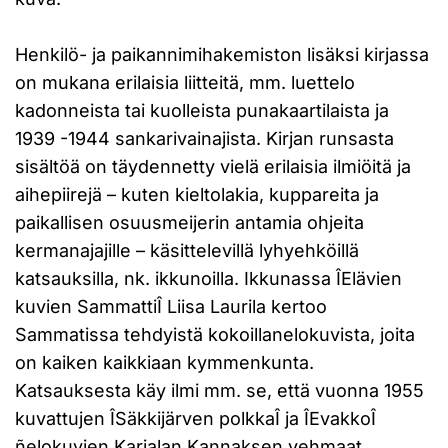
Henkilö- ja paikannimihakemiston lisäksi kirjassa
on mukana erilaisia liitteitä, mm. luettelo
kadonneista tai kuolleista punakaartilaista ja
1939 -1944 sankarivainajista. Kirjan runsasta
sisältöä on täydennetty vielä erilaisia ilmiöitä ja
aihepiirejä – kuten kieltolakia, kuppareita ja
paikallisen osuusmeijerin antamia ohjeita
kermanajajille – käsittelevillä lyhyehköillä
katsauksilla, nk. ikkunoilla. Ikkunassa ÎElävien
kuvien SammattiÎ Liisa Laurila kertoo
Sammatissa tehdyistä kokoillanelokuvista, joita
on kaiken kaikkiaan kymmenkunta.
Katsauksesta käy ilmi mm. se, että vuonna 1955
kuvattujen ÎSäkkijärven polkkaÎ ja ÎEvakkoÎ
ñelokuvien Karjalan Kannaksen vehmaat