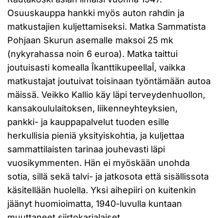
Osuuskauppa hankki myös auton rahdin ja
matkustajien kuljettamiseksi. Matka Sammatista
Pohjaan Skurun asemalle maksoi 25 mk
(nykyrahassa noin 6 euroa). Matka taittui
joutuisasti komealla ÎkanttikupeellaÎ, vaikka
matkustajat joutuivat toisinaan työntämään autoa
mäissä. Veikko Kallio käy läpi terveydenhuollon,
kansakoululaitoksen, liikenneyhteyksien,
pankki- ja kauppapalvelut tuoden esille
herkullisia pieniä yksityiskohtia, ja kuljettaa
sammattilaisten tarinaa jouhevasti läpi
vuosikymmenten. Hän ei myöskään unohda
sotia, sillä sekä talvi- ja jatkosota että sisällissota
käsitellään huolella. Yksi aihepiiri on kuitenkin
jäänyt huomioimatta, 1940-luvulla kuntaan
muuttaneet siirtokarjalaiset.