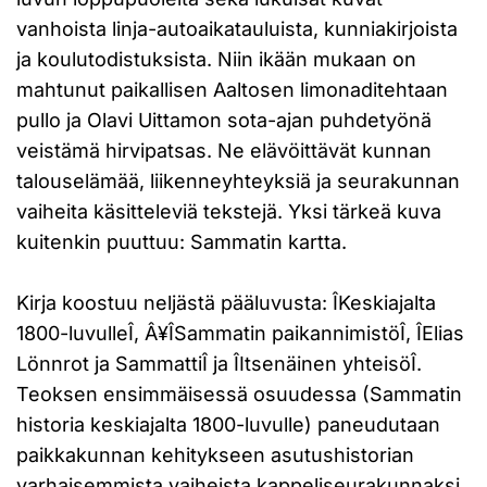
vanhoista linja-autoaikatauluista, kunniakirjoista
ja koulutodistuksista. Niin ikään mukaan on
mahtunut paikallisen Aaltosen limonaditehtaan
pullo ja Olavi Uittamon sota-ajan puhdetyönä
veistämä hirvipatsas. Ne elävöittävät kunnan
talouselämää, liikenneyhteyksiä ja seurakunnan
vaiheita käsitteleviä tekstejä. Yksi tärkeä kuva
kuitenkin puuttuu: Sammatin kartta.
Kirja koostuu neljästä pääluvusta: ÎKeskiajalta
1800-luvulleÎ, Â¥ÎSammatin paikannimistöÎ, ÎElias
Lönnrot ja SammattiÎ ja ÎItsenäinen yhteisöÎ.
Teoksen ensimmäisessä osuudessa (Sammatin
historia keskiajalta 1800-luvulle) paneudutaan
paikkakunnan kehitykseen asutushistorian
varhaisemmista vaiheista kappeliseurakunnaksi,