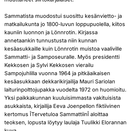
Sammatista muodostui suosittu kesänvietto- ja
matkailukunta jo 1800-luvun loppupuolella, kiitos
kauniin luonnon ja Lönnrotin. Kirjassa
annetaankin tunnustusta niin kunnan
kesäasukkaille kuin Lönnrotin muistoa vaaliville
Sammatti- ja Samposeuralle. Myös presidentti
Kekkosen ja Sylvi Kekkosen vierailu
Sampojuhlilla vuonna 1964 ja pitkäaikaisen
kesäasukkaan dekkarikirjailija Mauri Sariolan
laiturinpolttojupakka vuodelta 1972 on huomioitu.
Yksi paikkakunnan kuuluisimmasta vakituisista
asukkaista, kirjailija Eeva Joenpellon fiktiivinen
kertomus ÎTervetuloa SammattiinÎ aloittaa
teoksen, lopusta löytyy laulaja Tuulikki Elorannan
kuva.