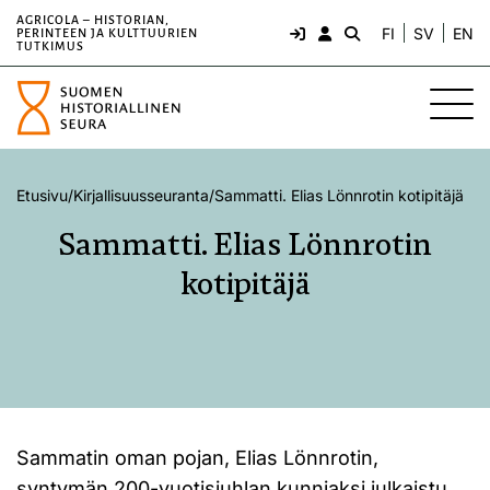
AGRICOLA – HISTORIAN,
FI
SV
EN
PERINTEEN JA KULTTUURIEN
TUTKIMUS
Etusivu
/
Kirjallisuusseuranta
/
Sammatti. Elias Lönnrotin kotipitäjä
Sammatti. Elias Lönnrotin
kotipitäjä
Sammatin oman pojan, Elias Lönnrotin,
syntymän 200-vuotisjuhlan kunniaksi julkaistu