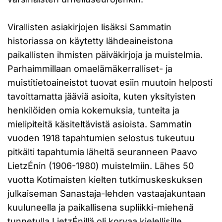
Virallisten asiakirjojen lisäksi Sammatin
historiassa on käytetty lähdeaineistona
paikallisten ihmisten päiväkirjoja ja muistelmia.
Parhaimmillaan omaelämäkerralliset- ja
muistitietoaineistot tuovat esiin muutoin helposti
tavoittamatta jääviä asioita, kuten yksityisten
henkilöiden omia kokemuksia, tunteita ja
mielipiteitä käsiteltävistä asioista. Sammatin
vuoden 1918 tapahtumien selostus tukeutuu
pitkälti tapahtumia läheltä seuranneen Paavo
LietzÉnin (1906-1980) muistelmiin. Lähes 50
vuotta Kotimaisten kielten tutkimuskeskuksen
julkaiseman Sanastaja-lehden vastaajakuntaan
kuuluneella ja paikallisena supliikki-miehenä
tunnetulla LietzÉnillä oli korvaa kielellisille