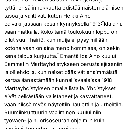
tyttäriensä innokkuutta edistää naisten elämisen
tasoa ja valittivat, kuten Heikki Alho
päiväkirjassaan kesän kynnyksellä 1913:ÎIda aina
vaan matkalla. Koko tämä toukokuun loppu on
ollut suuri häiriö, kun muija ei pysy millään
kotona vaan on aina meno hommissa, on sekin
kans talous kurjuutta.Î Emäntä Ida Alho kuului
Sammatin Marttayhdistykseen perustajajäseniin
ja oli ehdolla, kun naiset pääsivät ensimmäistä
kertaa äänestämään kunnallisvaaleissa 1918
Marttayhdistyksen omalla listalla. Yhdistykset
eivät pelkästään valistaneet ja kasvattaneet,
vaan niissä myös näyteltiin, laulettiin ja urheiltiin.
Ruumiinkulttuurin vaaliminen kuului niin
työväen- ja nuorisoseuran ohjelmiin kuin
varsinaisten urheiluseurojenkin.