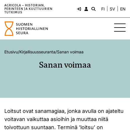
AGRICOLA – HISTORIAN,
FI
SV
EN
PERINTEEN JA KULTTUURIEN
TUTKIMUS
Etusivu
/
Kirjallisuusseuranta
/
Sanan voimaa
Sanan voimaa
Loitsut ovat sanamagiaa, jonka avulla on ajateltu
voitavan vaikuttaa asioihin ja muuttaa niitä
toivottuun suuntaan. Terminä ’loitsu’ on