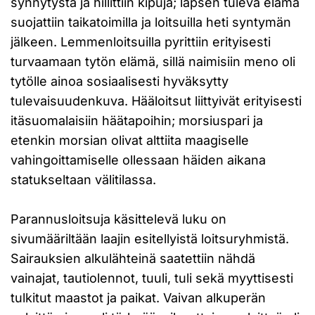
synnytystä ja hillittiin kipuja; lapsen tuleva elämä
suojattiin taikatoimilla ja loitsuilla heti syntymän
jälkeen. Lemmenloitsuilla pyrittiin erityisesti
turvaamaan tytön elämä, sillä naimisiin meno oli
tytölle ainoa sosiaalisesti hyväksytty
tulevaisuudenkuva. Hääloitsut liittyivät erityisesti
itäsuomalaisiin häätapoihin; morsiuspari ja
etenkin morsian olivat alttiita maagiselle
vahingoittamiselle ollessaan häiden aikana
statukseltaan välitilassa.
Parannusloitsuja käsittelevä luku on
sivumääriltään laajin esitellyistä loitsuryhmistä.
Sairauksien alkulähteinä saatettiin nähdä
vainajat, tautiolennot, tuuli, tuli sekä myyttisesti
tulkitut maastot ja paikat. Vaivan alkuperän