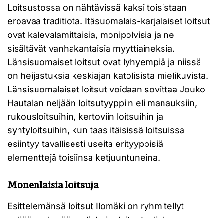
Loitsustossa on nähtävissä kaksi toisistaan
eroavaa traditiota. Itäsuomalais-karjalaiset loitsut
ovat kalevalamittaisia, monipolvisia ja ne
sisältävät vanhakantaisia myyttiaineksia.
Länsisuomaiset loitsut ovat lyhyempiä ja niissä
on heijastuksia keskiajan katolisista mielikuvista.
Länsisuomalaiset loitsut voidaan sovittaa Jouko
Hautalan neljään loitsutyyppiin eli manauksiin,
rukousloitsuihin, kertoviin loitsuihin ja
syntyloitsuihin, kun taas itäisissä loitsuissa
esiintyy tavallisesti useita erityyppisiä
elementtejä toisiinsa ketjuuntuneina.
Monenlaisia loitsuja
Esittelemänsä loitsut Ilomäki on ryhmitellyt