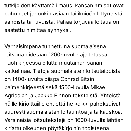
tutkijoiden käyttämä ilmaus, kansanihmiset ovat
puhuneet johonkin asiaan tai ilmiöön liittyneistä
sanoista tai luvuista. Pahaa torjuvaa loitsua on
saatettu nimittää synnyksi.
Varhaisimpana tunnettuna suomalaisena
loitsuna pidetään 1200-luvulle ajoitetussa
Tuohikirjeessä
ollutta muutaman sanan
katkelmaa. Tietoja suomalaisten loitsutaidoista
on 1400-luvulta piispa Conrad Bitzin
paimenkirjeestä sekä 1500-luvulla Mikael
Agricolan ja Jaakko Finnon teksteistä. Yhteistä
näille kirjoittajille on, että he kaikki paheksuivat
suuresti suomalaisten loitsuintoa ja taikauskoa.
Varsinaisia loitsutekstejä on 1600-luvulta lähtien
kirjattu oikeuden pöytäkirjoihin todisteena