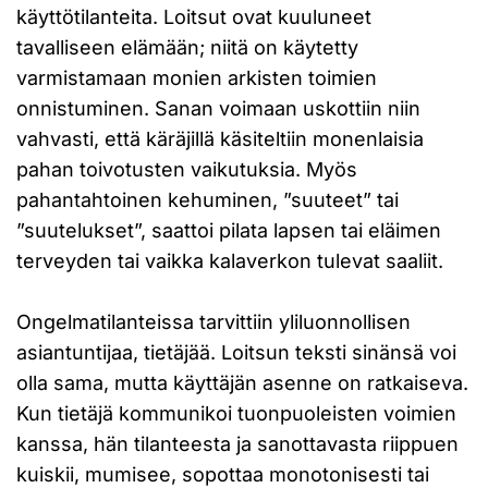
käyttötilanteita. Loitsut ovat kuuluneet
tavalliseen elämään; niitä on käytetty
varmistamaan monien arkisten toimien
onnistuminen. Sanan voimaan uskottiin niin
vahvasti, että käräjillä käsiteltiin monenlaisia
pahan toivotusten vaikutuksia. Myös
pahantahtoinen kehuminen, ”suuteet” tai
”suutelukset”, saattoi pilata lapsen tai eläimen
terveyden tai vaikka kalaverkon tulevat saaliit.
Ongelmatilanteissa tarvittiin yliluonnollisen
asiantuntijaa, tietäjää. Loitsun teksti sinänsä voi
olla sama, mutta käyttäjän asenne on ratkaiseva.
Kun tietäjä kommunikoi tuonpuoleisten voimien
kanssa, hän tilanteesta ja sanottavasta riippuen
kuiskii, mumisee, sopottaa monotonisesti tai