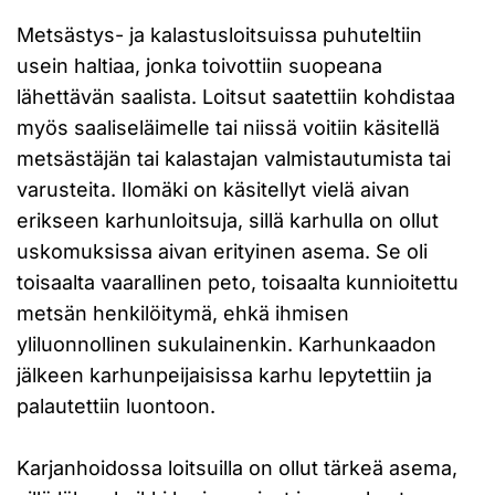
Metsästys- ja kalastusloitsuissa puhuteltiin
usein haltiaa, jonka toivottiin suopeana
lähettävän saalista. Loitsut saatettiin kohdistaa
myös saaliseläimelle tai niissä voitiin käsitellä
metsästäjän tai kalastajan valmistautumista tai
varusteita. Ilomäki on käsitellyt vielä aivan
erikseen karhunloitsuja, sillä karhulla on ollut
uskomuksissa aivan erityinen asema. Se oli
toisaalta vaarallinen peto, toisaalta kunnioitettu
metsän henkilöitymä, ehkä ihmisen
yliluonnollinen sukulainenkin. Karhunkaadon
jälkeen karhunpeijaisissa karhu lepytettiin ja
palautettiin luontoon.
Karjanhoidossa loitsuilla on ollut tärkeä asema,