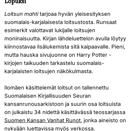
Lopuksi
Loitsun mahti
tarjoaa hyvän yleisesityksen
suomalais-karjalaisesta loitsustosta. Runsaat
esimerkit valottavat lukijalle loitsujen
moninaisuutta. Kirjan lähdeluettelon avulla löytyy
kiinnostavaa lisälukemista sitä kaipaavalle. Pieni,
mutta hauska sivujuonne on Harry Potter -
kirjojen taikuuden tarkastelu suomalais-
karjalaisten loitsujen näkökulmasta.
Ilomäen käsittelemät loitsut on tallennettu
Suomalaisen Kirjallisuuden Seuran
kansanrunousarkistoon ja suurin osa loitsuista
on julkaistu 34 nidettä käsittävässä teossarjassa
Suomen Kansan Vanhat Runot
, jonka aineisto on
nykyään luettavissa myös verkossa.