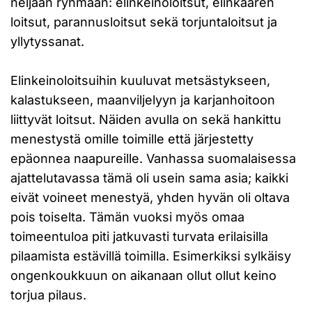
neljään ryhmään: elinkeinoloitsut, elinkaaren
loitsut, parannusloitsut sekä torjuntaloitsut ja
yllytyssanat.
Elinkeinoloitsuihin kuuluvat metsästykseen,
kalastukseen, maanviljelyyn ja karjanhoitoon
liittyvät loitsut. Näiden avulla on sekä hankittu
menestystä omille toimille että järjestetty
epäonnea naapureille. Vanhassa suomalaisessa
ajattelutavassa tämä oli usein sama asia; kaikki
eivät voineet menestyä, yhden hyvän oli oltava
pois toiselta. Tämän vuoksi myös omaa
toimeentuloa piti jatkuvasti turvata erilaisilla
pilaamista estävillä toimilla. Esimerkiksi sylkäisy
ongenkoukkuun on aikanaan ollut ollut keino
torjua pilaus.