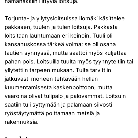
hämähäkkiin liittyviä loitsuja.
Torjunta- ja yllytysloitsuissa Ilomäki käsittelee
pakkasen, tuulen ja tulen loitsuja. Pakkasta
loitsitaan lauhtumaan eri keinoin. Tuuli oli
kansanuskossa tärkeä voima; se oli osana
tautien synnyssä, mutta saattoi myös kuljettaa
pahan pois. Loitsuilla tuulta myös tyynnyteltiin tai
yllytettiin tarpeen mukaan. Tulta tarvittiin
jatkuvasti moneen tehtävään hellan
kuumentamisesta kaskenpolttoon, mutta
vaaroina olivat tulipalo ja palovammat. Loitsuin
saatiin tuli syttymään ja palamaan siivosti
ryöstäytymättä polttamaan metsiä ja
rakennuksia.