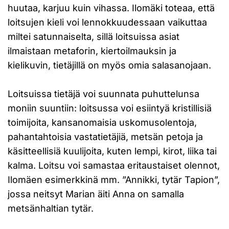
huutaa, karjuu kuin vihassa. Ilomäki toteaa, että
loitsujen kieli voi lennokkuudessaan vaikuttaa
miltei satunnaiselta, sillä loitsuissa asiat
ilmaistaan metaforin, kiertoilmauksin ja
kielikuvin, tietäjillä on myös omia salasanojaan.
Loitsuissa tietäjä voi suunnata puhuttelunsa
moniin suuntiin: loitsussa voi esiintyä kristillisiä
toimijoita, kansanomaisia uskomusolentoja,
pahantahtoisia vastatietäjiä, metsän petoja ja
käsitteellisiä kuulijoita, kuten lempi, kirot, liika tai
kalma. Loitsu voi samastaa eritaustaiset olennot,
Ilomäen esimerkkinä mm. ”Annikki, tytär Tapion”,
jossa neitsyt Marian äiti Anna on samalla
metsänhaltian tytär.