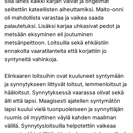
sillä lähes kaikki karjan vaivat ja ongelmat
selitettiin kateellisten aiheuttamiksi. Maito-onni
oli mahdollista varastaa ja vaikea saada
palautetuksi. Lisäksi karjaa uhkasivat pedot ja
metsään eksyminen eli joutuminen
metsänpeittoon. Loitsuilla sekä ehkäistiin
ennakolta vaaratilanteita että korjattiin jo
syntyneitä vahinkoja.
Elinkaaren loitsuihin ovat kuuluneet syntymään
ja synnytykseen liittyvät loitsut, lemmenloitsut ja
hääloitsut. Synnytyksessä vaarassa olivat sekä
äiti että lapsi. Maagisesti ajatellen syntymätön
lapsi kuului vielä tuonpuoleiseen ja synnyttäjän
ruumis oli myyttinen väylä kahden maailman
välillä. Synnytysloitsuilla helpotettiin vaikeaa