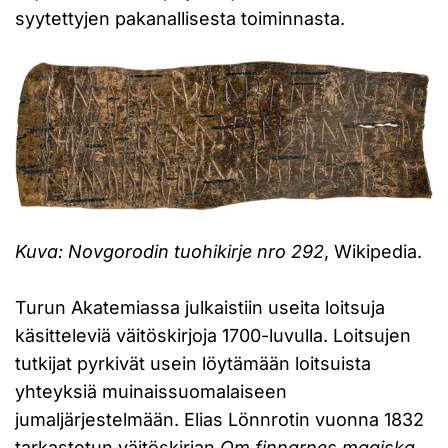
syytettyjen pakanallisesta toiminnasta.
Kuva: Novgorodin tuohikirje nro 292
, Wikipedia.
Turun Akatemiassa julkaistiin useita loitsuja
käsitteleviä väitöskirjoja 1700-luvulla. Loitsujen
tutkijat pyrkivät usein löytämään loitsuista
yhteyksiä muinaissuomalaiseen
jumaljärjestelmään. Elias Lönnrotin vuonna 1832
tarkastetun väitöskirjan
Om finnarnes magiska