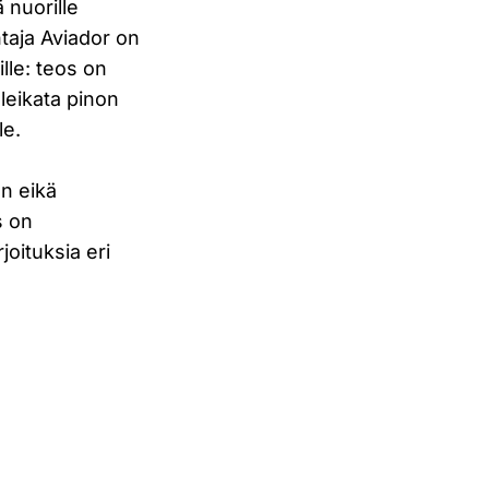
 nuorille
ntaja Aviador on
lle: teos on
 leikata pinon
le.
n eikä
s on
joituksia eri