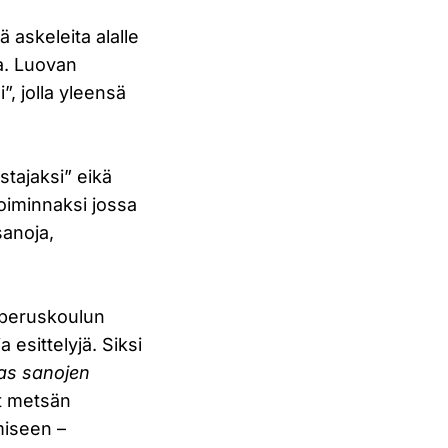
ä askeleita alalle
ta. Luovan
”, jolla yleensä
stajaksi” eikä
toiminnaksi jossa
sanoja,
 peruskoulun
a esittelyjä. Siksi
as sanojen
at metsän
miseen –