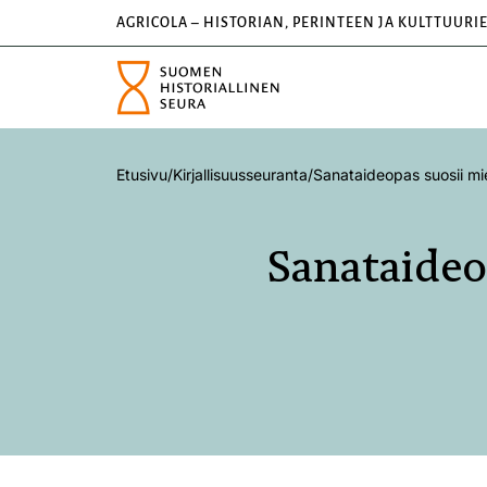
AGRICOLA – HISTORIAN, PERINTEEN JA KULTTUURI
Etusivu
/
Kirjallisuusseuranta
/
Sanataideopas suosii miel
Sanataideop