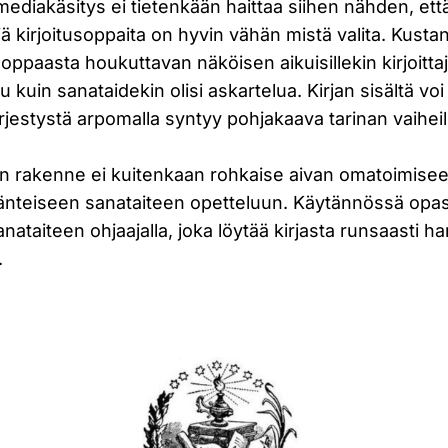
diakäsitys ei tietenkään haittaa siihen nähden, että
iä kirjoitusoppaita on hyvin vähän mistä valita. Kusta
oppaasta houkuttavan näköisen aikuisillekin kirjoittaji
ttu kuin sanataidekin olisi askartelua. Kirjan sisältä voi
ärjestystä arpomalla syntyy pohjakaava tarinan vaiheil
en rakenne ei kuitenkaan rohkaise aivan omatoimisee
jänteiseen sanataiteen opetteluun. Käytännössä opa
ataiteen ohjaajalla, joka löytää kirjasta runsaasti har
.