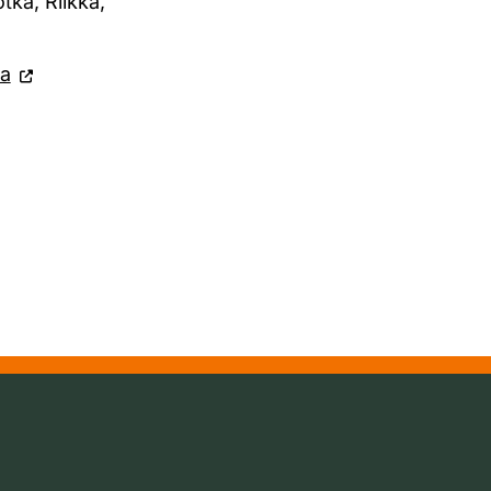
tka, Riikka,
a