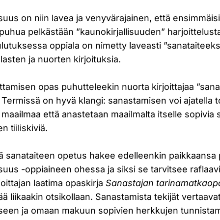
isuus on niin lavea ja venyvärajainen, että ensimmäisi
 puhua pelkästään ”kaunokirjallisuuden” harjoittelus
ulutuksessa oppiala on nimetty laveasti ”sanataiteeksi
 lasten ja nuorten kirjoituksia.
ttamisen opas puhutteleekin nuorta kirjoittajaa ”sana
i”. Termissä on hyvä klangi: sanastamisen voi ajatella 
maailmaa että anastetaan maailmalta itselle sopivia 
 tiiliskiviä.
ttä sanataiteen opetus hakee edelleenkin paikkaansa
llisuus -oppiaineen ohessa ja siksi se tarvitsee raflaavi
joittajan laatima opaskirja
Sanastajan tarinamatkaop
ää liikaakin otsikollaan. Sanastamista tekijät vertaav
seen ja omaan makuun sopivien herkkujen tunnista