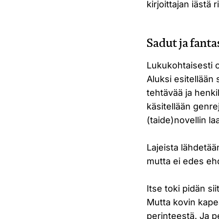
kirjoittajan iästä 
Sadut ja fant
Lukukohtaisesti o
Aluksi esitellään
tehtävää ja henk
käsitellään genrej
(taide)novellin la
Lajeista lähdetään
mutta ei edes ehd
Itse toki pidän si
Mutta kovin kape
perinteestä. Ja p