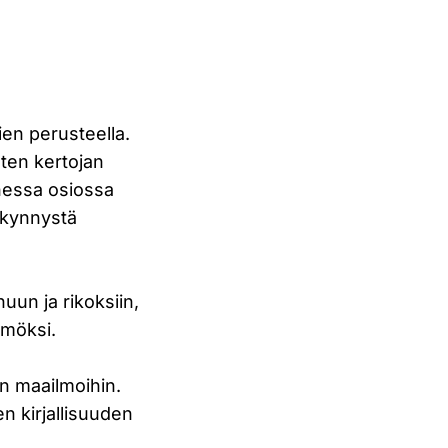
ien perusteella.
uten kertojan
nessa osiossa
i kynnystä
huun ja rikoksiin,
ämöksi.
sen maailmoihin.
 kirjallisuuden