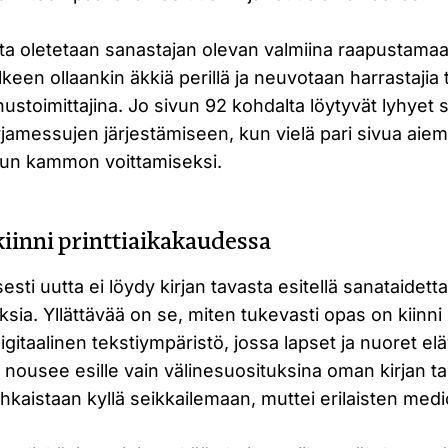
sta oletetaan sanastajan olevan valmiina raapustam
lkeen ollaankin äkkiä perillä ja neuvotaan harrastaji
ustoimittajina. Jo sivun 92 kohdalta löytyvät lyhyet 
irjamessujen järjestämiseen, kun vielä pari sivua aie
ivun kammon voittamiseksi.
kiinni printtiaikakaudessa
ti uutta ei löydy kirjan tavasta esitellä sanataidetta
ksia. Yllättävää on se, miten tukevasti opas on kiinn
gitaalinen tekstiympäristö, jossa lapset ja nuoret e
 nousee esille vain välinesuosituksina oman kirjan ta
ohkaistaan kyllä seikkailemaan, muttei erilaisten medio