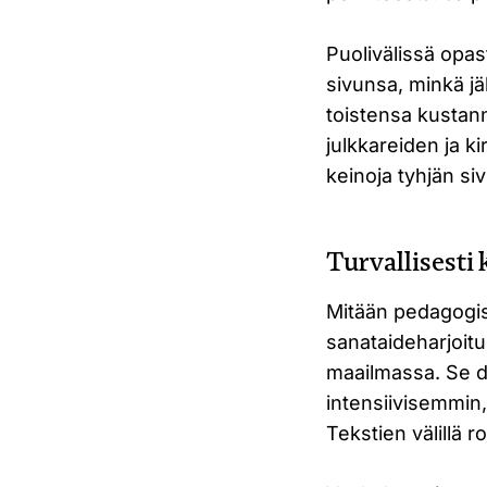
Puolivälissä opa
sivunsa, minkä jä
toistensa kustann
julkkareiden ja k
keinoja tyhjän s
Turvallisesti 
Mitään pedagogises
sanataideharjoitu
maailmassa. Se di
intensiivisemmin,
Tekstien välillä r