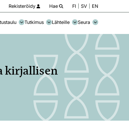
Rekisteröidy
Hae
FI
SV
EN
tustaulu
Tutkimus
Lähteille
Seura
 kirjallisen