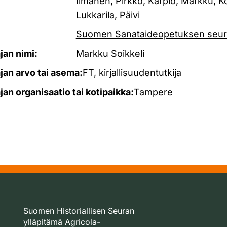
Ilmanen, Pirkko, Karpio, Markku, Ko
Lukkarila, Päivi
Suomen Sanataideopetuksen seur
ajan nimi:
Markku Soikkeli
ajan arvo tai asema:
FT, kirjallisuudentutkija
ajan organisaatio tai kotipaikka:
Tampere
Suomen Historiallisen Seuran
ylläpitämä Agricola-