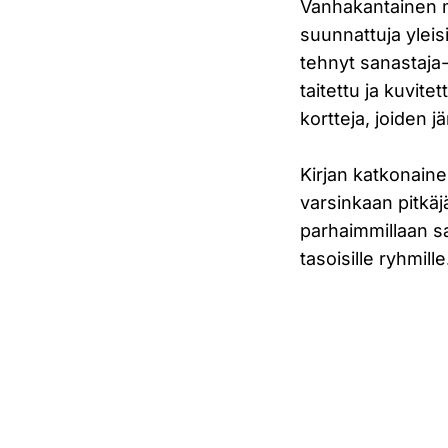
Vanhakantainen me
suunnattuja yleis
tehnyt sanastaja-
taitettu ja kuvite
kortteja, joiden j
Kirjan katkonain
varsinkaan pitkä
parhaimmillaan san
tasoisille ryhmille