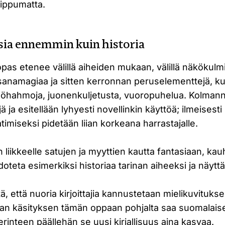
riippumatta.
asia ennemmin kuin historia
pas etenee välillä aiheiden mukaan, välillä näkökulm
 sanamagiaa ja sitten kerronnan peruselementtejä, k
ilöhahmoja, juonenkuljetusta, vuoropuhelua. Kolman
ä ja esitellään lyhyesti novellinkin käyttöä; ilmeisest
atimiseksi pidetään liian korkeana harrastajalle.
 liikkeelle satujen ja myyttien kautta fantasiaan, kau
oteta esimerkiksi historiaa tarinan aiheeksi ja näytt
itä, että nuoria kirjoittajia kannustetaan mielikuvituk
an käsityksen tämän oppaan pohjalta saa suomalaisen
erinteen päällehän se uusi kirjallisuus aina kasvaa.