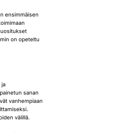
aan ensimmäisen
a toimimaan
suositukset
mmin on opeteltu
 ja
i painetun sanan
lävät vanhempiaan
ittamiseksi.
iden välillä.