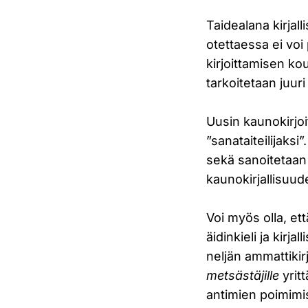
Taidealana kirjall
otettaessa ei voi
kirjoittamisen ko
tarkoitetaan juuri
Uusin kaunokirjoi
”sanataiteilijaks
sekä sanoitetaan 
kaunokirjallisuuden
Voi myös olla, e
äidinkieli ja kirja
neljän ammattikir
metsästäjille
yritt
antimien poimimi