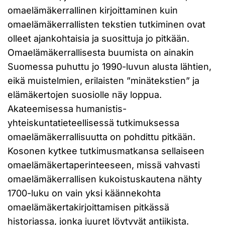
omaelämäkerrallinen kirjoittaminen kuin
omaelämäkerrallisten tekstien tutkiminen ovat
olleet ajankohtaisia ja suosittuja jo pitkään.
Omaelämäkerrallisesta buumista on ainakin
Suomessa puhuttu jo 1990-luvun alusta lähtien,
eikä muistelmien, erilaisten ”minätekstien” ja
elämäkertojen suosiolle näy loppua.
Akateemisessa humanistis-
yhteiskuntatieteellisessä tutkimuksessa
omaelämäkerrallisuutta on pohdittu pitkään.
Kosonen kytkee tutkimusmatkansa sellaiseen
omaelämäkertaperinteeseen, missä vahvasti
omaelämäkerrallisen kukoistuskautena nähty
1700-luku on vain yksi käännekohta
omaelämäkertakirjoittamisen pitkässä
historiassa, jonka juuret löytyvät antiikista.