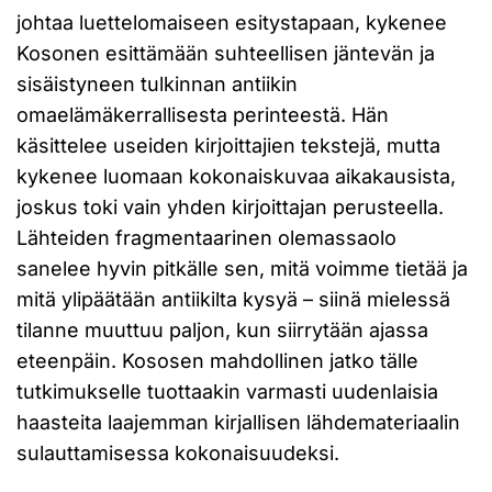
johtaa luettelomaiseen esitystapaan, kykenee
Kosonen esittämään suhteellisen jäntevän ja
sisäistyneen tulkinnan antiikin
omaelämäkerrallisesta perinteestä. Hän
käsittelee useiden kirjoittajien tekstejä, mutta
kykenee luomaan kokonaiskuvaa aikakausista,
joskus toki vain yhden kirjoittajan perusteella.
Lähteiden fragmentaarinen olemassaolo
sanelee hyvin pitkälle sen, mitä voimme tietää ja
mitä ylipäätään antiikilta kysyä – siinä mielessä
tilanne muuttuu paljon, kun siirrytään ajassa
eteenpäin. Kososen mahdollinen jatko tälle
tutkimukselle tuottaakin varmasti uudenlaisia
haasteita laajemman kirjallisen lähdemateriaalin
sulauttamisessa kokonaisuudeksi.