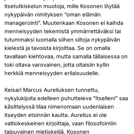
itsetutkiskelun muotoja, mille Kosonen löytää
nykypäivän nimityksen ”oman elämän
managerointi”. Muutenkaan Kosonen ei kaihda
menneisyyden tekemistä ymmärrettäväksi tai
tutummaksi luomalla siihen siltoja nykypäivän
kielestä ja tavoista kirjoittaa. Se on omalla
tavallaan kiehtovaa, mutta samalla tällaisessa on
toki oltava varovainen, jotta oltaisiin kyllin
herkkiä menneisyyden erilaisuudelle.
Keisari Marcus Aureliuksen tunnettu,
nykylukijoita edelleen puhutteleva ”Itselleni” saa
käsittelyssä tilaa nimenomaan uudenlaisen
itseyden etsinnän kautta. Aurelius ei ole
valtiokeskeinen kirjoittaja, vaan filosofointiin
taipuvainen mietiskelijä. Kosonen