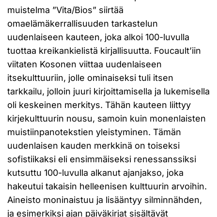
muistelma ”Vita/Bios” siirtää
omaelämäkerrallisuuden tarkastelun
uudenlaiseen kauteen, joka alkoi 100-luvulla
tuottaa kreikankielistä kirjallisuutta. Foucault’iin
viitaten Kosonen viittaa uudenlaiseen
itsekulttuuriin, jolle ominaiseksi tuli itsen
tarkkailu, jolloin juuri kirjoittamisella ja lukemisella
oli keskeinen merkitys. Tähän kauteen liittyy
kirjekulttuurin nousu, samoin kuin monenlaisten
muistiinpanotekstien yleistyminen. Tämän
uudenlaisen kauden merkkinä on toiseksi
sofistiikaksi eli ensimmäiseksi renessanssiksi
kutsuttu 100-luvulla alkanut ajanjakso, joka
hakeutui takaisin helleenisen kulttuurin arvoihin.
Aineisto moninaistuu ja lisääntyy silminnähden,
ja esimerkiksi ajan päiväkirjat sisältävät