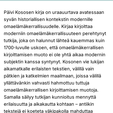
Päivi Kososen kirja on uraauurtava avatessaan
syvän historiallisen kontekstin modernille
omaelämäkerrallisuudelle. Kirjaa kirjoittaa
moderniin omaelämäkerrallisuuteen perehtynyt
tutkija, joka on halunnut lähteä kauemmas kuin
1700-luvulle uskoen, että omaelämäkerrallisen
kirjoittamisen muoto ei ole yhtä aikaa modernin
subjektin kanssa syntynyt. Kosonen vie lukijan
aikamatkalle erilaisten tekstien, välillä vain
pätkien ja katkelmien maailmaan, joissa välillä
yllättävänkin vahvasti hahmottuu tuttuja
omaelämäkerrallisen kirjoittamisen muotoja.
Samalla säilyy tutkijan kunnioitus mennyttä
erilaisuutta ja aikakautta kohtaan – antiikin
tekstejä ei koeteta väkipakolla mahduttaa