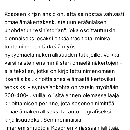
Kososen kirjan ansio on, että se nostaa vahvasti
omaelämäkertakeskusteluun eräänlaisen
unohdetun ”esihistorian”, joka osoittautuukin
olennaiseksi osaksi pitkää traditiota, minkä
tunteminen on tärkeää myös
nykyomaelämäkerrallisuuden tutkijoille. Vaikka
varsinaisten ensimmäisten omaelämäkertojen –
siis tekstien, jotka on kirjoitettu nimenomaan
itsenäisiksi, kirjoittajansa elämästä kertoviksi
teoksiksi – syntyajankohta on varsin myöhään
300-400-luvuilla, oli sitä ennen olemassa laaja
kirjoittamisen perinne, jota Kosonen nimittää
omaelämäkerralliseksi tai autobiografiseksi
kirjallisuudeksi. Sen moninaisia
ilmenemismuotoja Kosonen kirjassaan jäljittää.