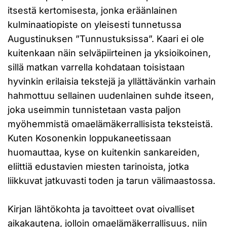
itsestä kertomisesta, jonka eräänlainen
kulminaatiopiste on yleisesti tunnetussa
Augustinuksen ”Tunnustuksissa”. Kaari ei ole
kuitenkaan näin selväpiirteinen ja yksioikoinen,
sillä matkan varrella kohdataan toisistaan
hyvinkin erilaisia tekstejä ja yllättävänkin varhain
hahmottuu sellainen uudenlainen suhde itseen,
joka useimmin tunnistetaan vasta paljon
myöhemmistä omaelämäkerrallisista teksteistä.
Kuten Kosonenkin loppukaneetissaan
huomauttaa, kyse on kuitenkin sankareiden,
eliittiä edustavien miesten tarinoista, jotka
liikkuvat jatkuvasti toden ja tarun välimaastossa.
Kirjan lähtökohta ja tavoitteet ovat oivalliset
aikakautena, jolloin omaelämäkerrallisuus, niin