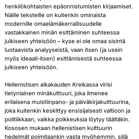
henkilökohtaisten epäonnistumisten kirjaamiset.
Näille teksteille on kuitenkin ominaista
modernille omaelämäkerrallisuudelle
vastakkainen minän esittäminen suhteessa
julkiseen yhteisöön – kyse ei ole omaa sisintä
luotaavista analyyseistä, vaan itsen (ja usein
myös ideaali-itsen) esittämisestä suhteessa
julkiseen yhteisöön.
Hellenistisen aikakauden Kreikassa virisi
tietynlainen minäkulttuuri, joka ilmenee
erilaisena muistiinpano- ja päiväkirjakulttuurina,
joka kuitenkin keskittyy ensisijaisesti valtioon ja
politiikkaan, vaikka poikkeuksia löytyy täältäkin.
Kososen mukaan hellenistisen kulttuurin
hedelmät poimitaankin vasta myöhemmin, sillä