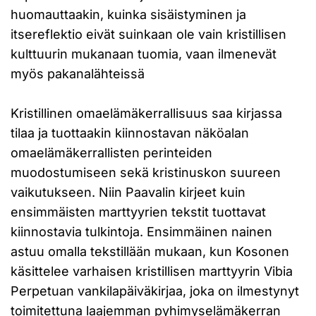
huomauttaakin, kuinka sisäistyminen ja
itsereflektio eivät suinkaan ole vain kristillisen
kulttuurin mukanaan tuomia, vaan ilmenevät
myös pakanalähteissä
Kristillinen omaelämäkerrallisuus saa kirjassa
tilaa ja tuottaakin kiinnostavan näköalan
omaelämäkerrallisten perinteiden
muodostumiseen sekä kristinuskon suureen
vaikutukseen. Niin Paavalin kirjeet kuin
ensimmäisten marttyyrien tekstit tuottavat
kiinnostavia tulkintoja. Ensimmäinen nainen
astuu omalla tekstillään mukaan, kun Kosonen
käsittelee varhaisen kristillisen marttyyrin Vibia
Perpetuan vankilapäiväkirjaa, joka on ilmestynyt
toimitettuna laajemman pyhimyselämäkerran