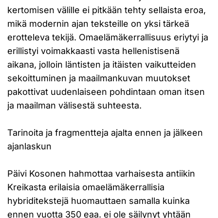
kertomisen välille ei pitkään tehty sellaista eroa,
mikä modernin ajan teksteille on yksi tärkeä
erotteleva tekijä. Omaelämäkerrallisuus eriytyi ja
erillistyi voimakkaasti vasta hellenistisenä
aikana, jolloin läntisten ja itäisten vaikutteiden
sekoittuminen ja maailmankuvan muutokset
pakottivat uudenlaiseen pohdintaan oman itsen
ja maailman välisestä suhteesta.
Tarinoita ja fragmentteja ajalta ennen ja jälkeen
ajanlaskun
Päivi Kosonen hahmottaa varhaisesta antiikin
Kreikasta erilaisia omaelämäkerrallisia
hybriditekstejä huomauttaen samalla kuinka
ennen vuotta 350 eaa. ei ole säilynyt yhtään