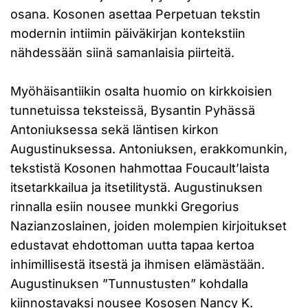
osana. Kosonen asettaa Perpetuan tekstin
modernin intiimin päiväkirjan kontekstiin
nähdessään siinä samanlaisia piirteitä.
Myöhäisantiikin osalta huomio on kirkkoisien
tunnetuissa teksteissä, Bysantin Pyhässä
Antoniuksessa sekä läntisen kirkon
Augustinuksessa. Antoniuksen, erakkomunkin,
tekstistä Kosonen hahmottaa Foucault’laista
itsetarkkailua ja itsetilitystä. Augustinuksen
rinnalla esiin nousee munkki Gregorius
Nazianzoslainen, joiden molempien kirjoitukset
edustavat ehdottoman uutta tapaa kertoa
inhimillisestä itsestä ja ihmisen elämästään.
Augustinuksen ”Tunnustusten” kohdalla
kiinnostavaksi nousee Kososen Nancy K.