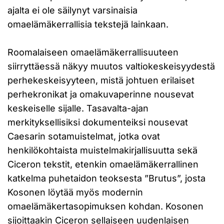
ajalta ei ole säilynyt varsinaisia
omaelämäkerrallisia tekstejä lainkaan.
Roomalaiseen omaelämäkerrallisuuteen
siirryttäessä näkyy muutos valtiokeskeisyydestä
perhekeskeisyyteen, mistä johtuen erilaiset
perhekronikat ja omakuvaperinne nousevat
keskeiselle sijalle. Tasavalta-ajan
merkityksellisiksi dokumenteiksi nousevat
Caesarin sotamuistelmat, jotka ovat
henkilökohtaista muistelmakirjallisuutta sekä
Ciceron tekstit, etenkin omaelämäkerrallinen
katkelma puhetaidon teoksesta ”Brutus”, josta
Kosonen löytää myös modernin
omaelämäkertasopimuksen kohdan. Kosonen
sijoittaakin Ciceron sellaiseen uudenlaisen