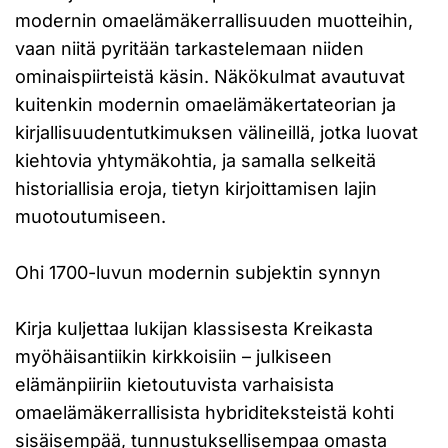
modernin omaelämäkerrallisuuden muotteihin,
vaan niitä pyritään tarkastelemaan niiden
ominaispiirteistä käsin. Näkökulmat avautuvat
kuitenkin modernin omaelämäkertateorian ja
kirjallisuudentutkimuksen välineillä, jotka luovat
kiehtovia yhtymäkohtia, ja samalla selkeitä
historiallisia eroja, tietyn kirjoittamisen lajin
muotoutumiseen.
Ohi 1700-luvun modernin subjektin synnyn
Kirja kuljettaa lukijan klassisesta Kreikasta
myöhäisantiikin kirkkoisiin – julkiseen
elämänpiiriin kietoutuvista varhaisista
omaelämäkerrallisista hybriditeksteistä kohti
sisäisempää, tunnustuksellisempaa omasta