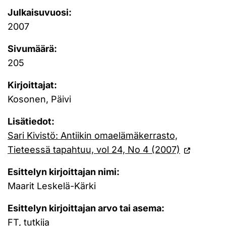
Julkaisuvuosi:
2007
Sivumäärä:
205
Kirjoittajat:
Kosonen, Päivi
Lisätiedot:
Sari Kivistö: Antiikin omaelämäkerrasto,
Tieteessä tapahtuu, vol 24, No 4 (2007)
Esittelyn kirjoittajan nimi:
Maarit Leskelä-Kärki
Esittelyn kirjoittajan arvo tai asema:
FT, tutkija