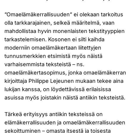
”Omaelämäkerrallisuuden” ei olekaan tarkoitus
olla tarkkarajainen, selkeä määritelmä, vaan
mahdollistaa hyvin monenlaisten tekstityyppien
tarkastelemisen. Kosonen ei silti kaihda
moderniin omaelämäkertaan liitettyjen
tunnusmerkkien etsimistä myös näistä
varhaisemmista teksteistä – ns.
omaelämäkertasopimus, jonka omaelämäkerran
kirjoittaja Philippe Lejeunen mukaan tekee aina
lukijan kanssa, on löydettävissä erilaisissa
asuissa myös joistakin näistä antiikin teksteistä.
Tärkeä erityisyys antiikin teksteissä on
elämäkerrallisuuden ja omaelämäkerrallisuuden
sekoittuminen – omasta itsestä ja toisesta