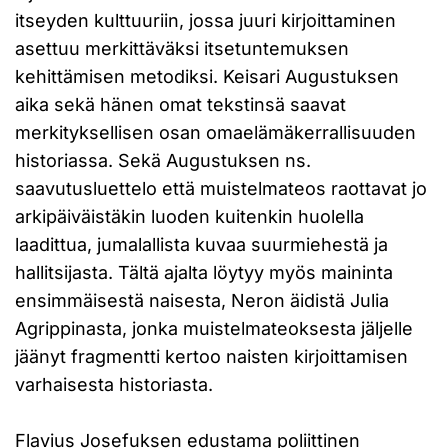
itseyden kulttuuriin, jossa juuri kirjoittaminen
asettuu merkittäväksi itsetuntemuksen
kehittämisen metodiksi. Keisari Augustuksen
aika sekä hänen omat tekstinsä saavat
merkityksellisen osan omaelämäkerrallisuuden
historiassa. Sekä Augustuksen ns.
saavutusluettelo että muistelmateos raottavat jo
arkipäiväistäkin luoden kuitenkin huolella
laadittua, jumalallista kuvaa suurmiehestä ja
hallitsijasta. Tältä ajalta löytyy myös maininta
ensimmäisestä naisesta, Neron äidistä Julia
Agrippinasta, jonka muistelmateoksesta jäljelle
jäänyt fragmentti kertoo naisten kirjoittamisen
varhaisesta historiasta.
Flavius Josefuksen edustama poliittinen