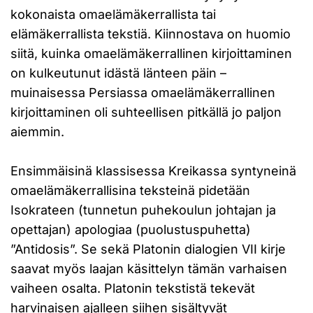
kokonaista omaelämäkerrallista tai
elämäkerrallista tekstiä. Kiinnostava on huomio
siitä, kuinka omaelämäkerrallinen kirjoittaminen
on kulkeutunut idästä länteen päin –
muinaisessa Persiassa omaelämäkerrallinen
kirjoittaminen oli suhteellisen pitkällä jo paljon
aiemmin.
Ensimmäisinä klassisessa Kreikassa syntyneinä
omaelämäkerrallisina teksteinä pidetään
Isokrateen (tunnetun puhekoulun johtajan ja
opettajan) apologiaa (puolustuspuhetta)
”Antidosis”. Se sekä Platonin dialogien VII kirje
saavat myös laajan käsittelyn tämän varhaisen
vaiheen osalta. Platonin tekstistä tekevät
harvinaisen ajalleen siihen sisältyvät