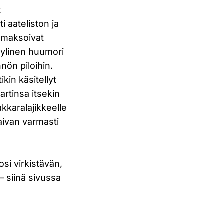
t
 aateliston ja
e maksoivat
yylinen huumori
nön piloihin.
kin käsitellyt
rtinsa itsekin
kkaralajikkeelle
aivan varmasti
si virkistävän,
– siinä sivussa