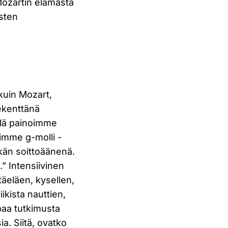
Mozartin elämästä
östen
 kuin Mozart,
ekenttänä
illä painoimme
limme g-molli -
kän soittoäänenä.
” Intensiivinen
äeläen, kysellen,
ikista nauttien,
mpaa tutkimusta
ia. Siitä, ovatko