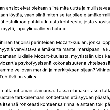
an ansiot eivät olekaan siinä mitä uutta ja mullistava
an löytää, vaan siinä miten se tarjoilee elämäkerralli
ja lähestulkoon puhkitutkitusta kohteesta, josta vuosi
, myytti, jopa ylimaallinen hahmo.
Vihinen tarjoilisi perinteisen Mozart-kuulan, jonka lop
 myyttiä vahvistava elämäkerta mantelimarsipaanilla k
rjoamaan lukijalle Mozart-kuulasta, myytistään ulos ka
Mozartia psykofyysisenä kokonaisuutena yhteisess
sämme vellovan merkin ja merkityksen sijaan? Vihinen
 Tehtävä on vaikea.
n ottanut oman elämänsä. Tässä elämäkerrassa tutkija 
austalle tarkkailemaan kohdettaan etäisyyden päästä, 
aa itsensä rohkeasti kohteensa rinnalle antaen toki 