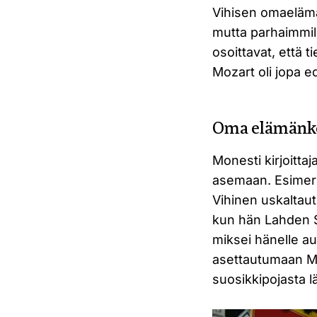
Vihisen omaelämäk
mutta parhaimmill
osoittavat, että 
Mozart oli jopa e
Oma elämänk
Monesti kirjoitt
asemaan. Esimerk
Vihinen uskaltaut
kun hän Lahden Sib
miksei hänelle a
asettautumaan Mo
suosikkipojasta l