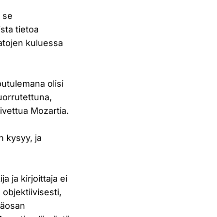
a se
sta tietoa
satojen kuluessa
putulemana olisi
uorrutettuna,
ivettua Mozartia.
ä
 kysyy, ja
ja kirjoittaja ei
objektiivisesti,
pääosan