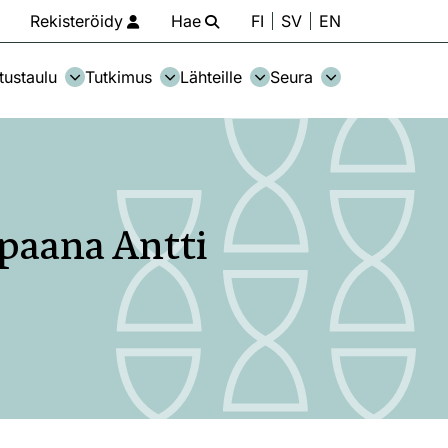
Rekisteröidy
Hae
FI
SV
EN
tustaulu
Tutkimus
Lähteille
Seura
paana Antti