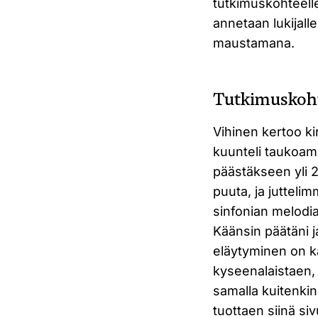
tutkimuskohteell
annetaan lukijall
maustamana.
Tutkimuskoh
Vihinen kertoo kir
kuunteli taukoam
päästäkseen yli 2
puuta, ja jutteli
sinfonian melodi
Käänsin päätäni 
eläytyminen on ka
kyseenalaistaen, 
samalla kuitenkin
tuottaen siinä siv