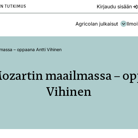
Kirjaudu sisään
EN TUTKIMUS
Agricolan julkaisut
Ilmoi
lmassa – oppaana Antti Vihinen
Mozartin maailmassa – op
Vihinen