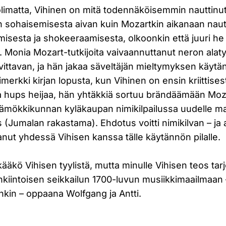
limatta, Vihinen on mitä todennäköisemmin nauttinu
sohaisemisesta aivan kuin Mozartkin aikanaan nautti
imisesta ja shokeeraamisesta, olkoonkin että juuri h
. Monia Mozart-tutkijoita vaivaannuttanut neron alat
vittavan, ja hän jakaa säveltäjän mieltymyksen käytän
erkki kirjan lopusta, kun Vihinen on ensin kriittisesti
a hups heijaa, hän yhtäkkiä sortuu brändäämään Moza
ämökkikunnan kyläkaupan nimikilpailussa uudelle ma
(Jumalan rakastama). Ehdotus voitti nimikilvan – ja 
anut yhdessä Vihisen kanssa tälle käytännön pilalle.
äkö Vihisen tyylistä, mutta minulle Vihisen teos tarjo
kiintoisen seikkailun 1700-luvun musiikkimaailmaan 
kin – oppaana Wolfgang ja Antti.