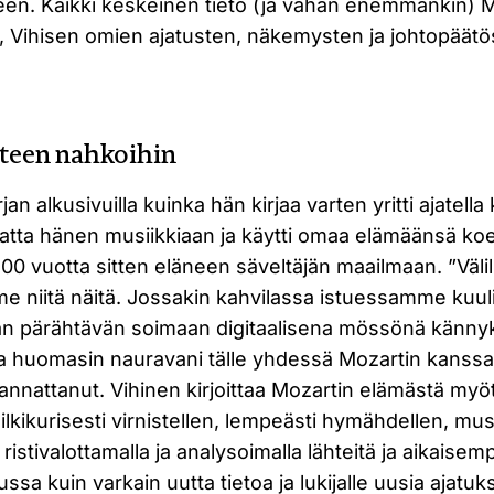
een. Kaikki keskeinen tieto (ja vähän enemmänkin) 
e, Vihisen omien ajatusten, näkemysten ja johtopäät
teen nahkoihin
jan alkusivuilla kuinka hän kirjaa varten yritti ajatella
atta hänen musiikkiaan ja käytti omaa elämäänsä ko
00 vuotta sitten eläneen säveltäjän maailmaan. ”Väl
mme niitä näitä. Jossakin kahvilassa istuessamme kuu
an pärähtävän soimaan digitaalisena mössönä känny
ja huomasin nauravani tälle yhdessä Mozartin kanssa.
nnattanut. Vihinen kirjoittaa Mozartin elämästä myöt
ilkikurisesti virnistellen, lempeästi hymähdellen, musi
 ristivalottamalla ja analysoimalla lähteitä ja aikaise
ussa kuin varkain uutta tietoa ja lukijalle uusia ajatuks