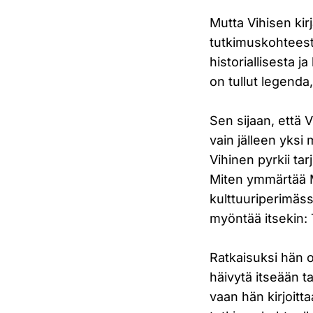
Mutta Vihisen kirj
tutkimuskohteesta
historiallisesta 
on tullut legenda
Sen sijaan, että 
vain jälleen yksi
Vihinen pyrkii ta
Miten ymmärtää 
kulttuuriperimäs
myöntää itsekin:
Ratkaisuksi hän o
häivytä itseään t
vaan hän kirjoitt