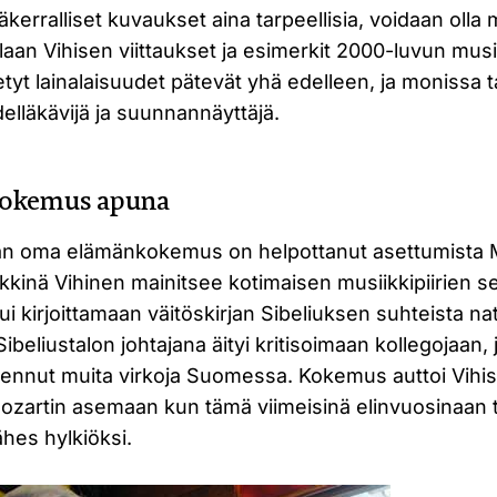
erralliset kuvaukset aina tarpeellisia, voidaan olla 
aan Vihisen viittaukset ja esimerkit 2000-luvun musii
tietyt lainalaisuudet pätevät yhä edelleen, ja monissa
delläkävijä ja suunnannäyttäjä.
okemus apuna
ajan oma elämänkokemus on helpottanut asettumista 
kinä Vihinen mainitsee kotimaisen musiikkipiirien 
ui kirjoittamaan väitöskirjan Sibeliuksen suhteista na
eliustalon johtajana äityi kritisoimaan kollegojaan, j
uennut muita virkoja Suomessa. Kokemus auttoi Vihis
zartin asemaan kun tämä viimeisinä elinvuosinaan t
ähes hylkiöksi.