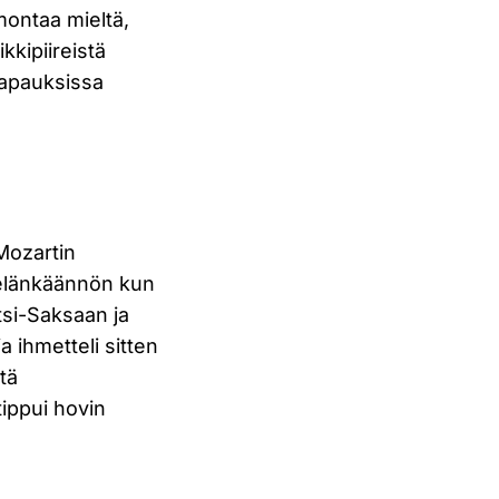
montaa mieltä,
kkipiireistä
 tapauksissa
Mozartin
selänkäännön kun
tsi-Saksaan ja
a ihmetteli sitten
tä
ippui hovin