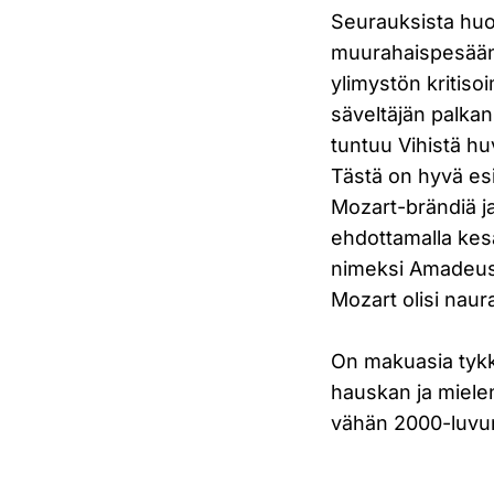
Seurauksista huo
muurahaispesään 
ylimystön kritiso
säveltäjän palkan
tuntuu Vihistä hu
Tästä on hyvä esim
Mozart-brändiä j
ehdottamalla kes
nimeksi Amadeus 
Mozart olisi naur
On makuasia tykkä
hauskan ja mielen
vähän 2000-luvun