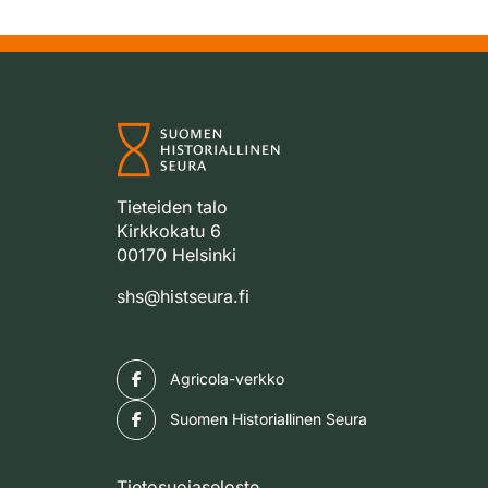
Tieteiden talo
Kirkkokatu 6
00170 Helsinki
shs@histseura.fi
Facebook
Agricola-verkko
Facebook
Suomen Historiallinen Seura
Tietosuojaseloste