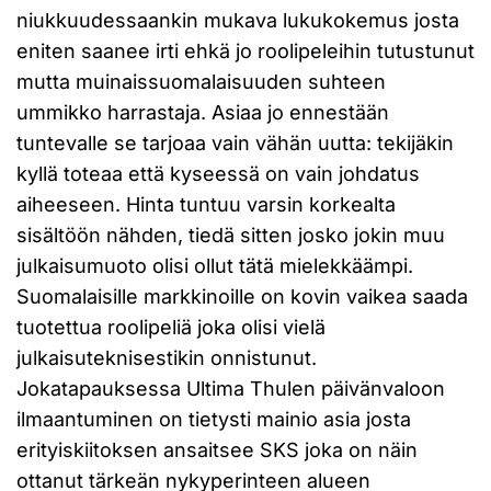
niukkuudessaankin mukava lukukokemus josta
eniten saanee irti ehkä jo roolipeleihin tutustunut
mutta muinaissuomalaisuuden suhteen
ummikko harrastaja. Asiaa jo ennestään
tuntevalle se tarjoaa vain vähän uutta: tekijäkin
kyllä toteaa että kyseessä on vain johdatus
aiheeseen. Hinta tuntuu varsin korkealta
sisältöön nähden, tiedä sitten josko jokin muu
julkaisumuoto olisi ollut tätä mielekkäämpi.
Suomalaisille markkinoille on kovin vaikea saada
tuotettua roolipeliä joka olisi vielä
julkaisuteknisestikin onnistunut.
Jokatapauksessa Ultima Thulen päivänvaloon
ilmaantuminen on tietysti mainio asia josta
erityiskiitoksen ansaitsee SKS joka on näin
ottanut tärkeän nykyperinteen alueen