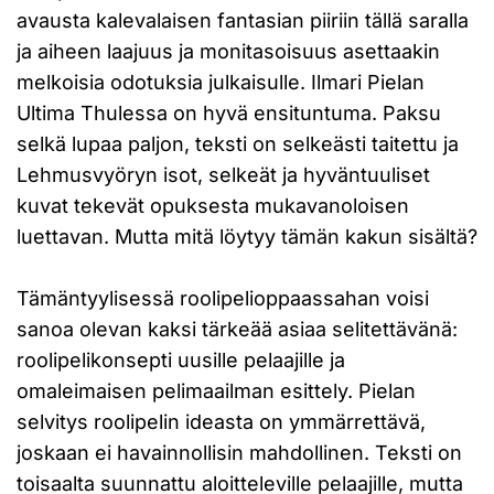
avausta kalevalaisen fantasian piiriin tällä saralla
ja aiheen laajuus ja monitasoisuus asettaakin
melkoisia odotuksia julkaisulle. Ilmari Pielan
Ultima Thulessa on hyvä ensituntuma. Paksu
selkä lupaa paljon, teksti on selkeästi taitettu ja
Lehmusvyöryn isot, selkeät ja hyväntuuliset
kuvat tekevät opuksesta mukavanoloisen
luettavan. Mutta mitä löytyy tämän kakun sisältä?
Tämäntyylisessä roolipelioppaassahan voisi
sanoa olevan kaksi tärkeää asiaa selitettävänä:
roolipelikonsepti uusille pelaajille ja
omaleimaisen pelimaailman esittely. Pielan
selvitys roolipelin ideasta on ymmärrettävä,
joskaan ei havainnollisin mahdollinen. Teksti on
toisaalta suunnattu aloitteleville pelaajille, mutta