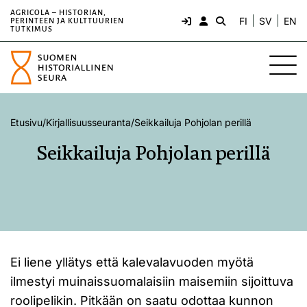
AGRICOLA – HISTORIAN,
FI
SV
EN
PERINTEEN JA KULTTUURIEN
TUTKIMUS
Etusivu
/
Kirjallisuusseuranta
/
Seikkailuja Pohjolan perillä
Seikkailuja Pohjolan perillä
Ei liene yllätys että kalevalavuoden myötä
ilmestyi muinaissuomalaisiin maisemiin sijoittuva
roolipelikin. Pitkään on saatu odottaa kunnon