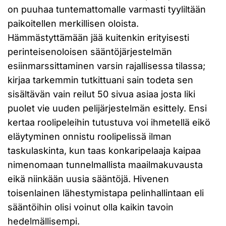
on puuhaa tuntemattomalle varmasti tyyliltään
paikoitellen merkillisen oloista.
Hämmästyttämään jää kuitenkin erityisesti
perinteisenoloisen sääntöjärjestelmän
esiinmarssittaminen varsin rajallisessa tilassa;
kirjaa tarkemmin tutkittuani sain todeta sen
sisältävän vain reilut 50 sivua asiaa josta liki
puolet vie uuden pelijärjestelmän esittely. Ensi
kertaa roolipeleihin tutustuva voi ihmetellä eikö
eläytyminen onnistu roolipelissä ilman
taskulaskinta, kun taas konkaripelaaja kaipaa
nimenomaan tunnelmallista maailmakuvausta
eikä niinkään uusia sääntöjä. Hivenen
toisenlainen lähestymistapa pelinhallintaan eli
sääntöihin olisi voinut olla kaikin tavoin
hedelmällisempi.