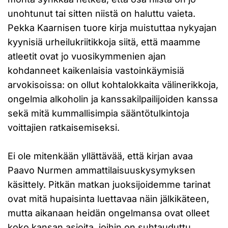
unohtunut tai sitten niistä on haluttu vaieta.
Pekka Kaarnisen tuore kirja muistuttaa nykyajan
kyynisiä urheilukriitikkoja siitä, että maamme
atleetit ovat jo vuosikymmenien ajan
kohdanneet kaikenlaisia vastoinkäymisiä
arvokisoissa: on ollut kohtalokkaita välinerikkoja,
ongelmia alkoholin ja kanssakilpailijoiden kanssa
sekä mitä kummallisimpia sääntötulkintoja
voittajien ratkaisemiseksi.
Ei ole mitenkään yllättävää, että kirjan avaa
Paavo Nurmen ammattilaisuuskysymyksen
käsittely. Pitkän matkan juoksijoidemme tarinat
ovat mitä hupaisinta luettavaa näin jälkikäteen,
mutta aikanaan heidän ongelmansa ovat olleet
koko kansan asioita, joihin on suhtauduttu