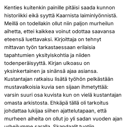
Kenties kuitenkin painille pitäisi saada kunnon
historiikki eikä syyttä Kaarnista laiminlyönnistä.
Meillä on todellakin ollut niin paljon murheilun
aihetta, ettei kaikkea voinut odottaa saavansa
eteensä luettavaksi. Kirjoittaja on tehnyt
mittavan työn tarkastaessaan erilaisia
tapahtumien yksityiskohtia ja niiden
todenperäisyyttä. Kirjan ulkoasu on
yksinkertainen ja sinänsä ajaa asiansa.
Kustantajan ratkaisu lisätä työhön pelkästään
mustavalkoisia kuvia sen sijaan ihmetyttää:
varsin suuri osa kuvista kun on vielä kustantajan
omasta arkistosta. Ehkäpä tällä oli tarkoitus
johdattaa lukijaa siihen ajattelutapaan, että
murheen aiheita on ollut jo yli sadan vuoden ajan
urheilumme saralla. Skandaalit tuotiin