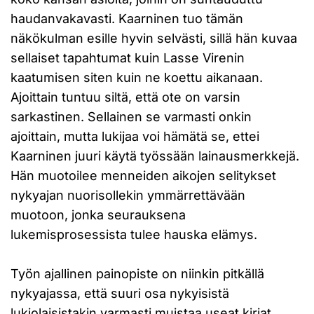
haudanvakavasti. Kaarninen tuo tämän
näkökulman esille hyvin selvästi, sillä hän kuvaa
sellaiset tapahtumat kuin Lasse Virenin
kaatumisen siten kuin ne koettu aikanaan.
Ajoittain tuntuu siltä, että ote on varsin
sarkastinen. Sellainen se varmasti onkin
ajoittain, mutta lukijaa voi hämätä se, ettei
Kaarninen juuri käytä työssään lainausmerkkejä.
Hän muotoilee menneiden aikojen selitykset
nykyajan nuorisollekin ymmärrettävään
muotoon, jonka seurauksena
lukemisprosessista tulee hauska elämys.
Työn ajallinen painopiste on niinkin pitkällä
nykyajassa, että suuri osa nykyisistä
lukiolaisistakin varmasti muistaa useat kirjat