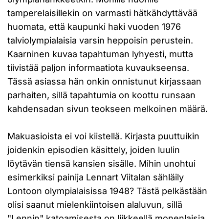
tamperelaisillekin on varmasti hätkähdyttävää
huomata, että kaupunki haki vuoden 1976
talviolympialaisia varsin heppoisin perustein.
Kaarninen kuvaa tapahtuman lyhyesti, mutta
tiivistää paljon informaatiota kuvaukseensa.
Tässä asiassa hän onkin onnistunut kirjassaan
parhaiten, sillä tapahtumia on koottu runsaan
kahdensadan sivun teokseen melkoinen määrä.
Makuasioista ei voi kiistellä. Kirjasta puuttuikin
joidenkin episodien käsittely, joiden luulin
löytävän tiensä kansien sisälle. Mihin unohtui
esimerkiksi painija Lennart Viitalan sähläily
Lontoon olympialaisissa 1948? Tästä pelkästään
olisi saanut mielenkiintoisen alaluvun, sillä
"Lennin" katoamisesta on liikkeellä monenlaisia