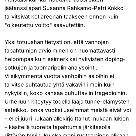
jäätanssijapari Susanna Rahkamo-Petri Kokko
tarvitsivat kotiareenan taakseen ennen kuin
"oikeutettu voitto" saavutettiin.
Yksi totuushan tietysti on, että vanhojen
tapahtumien arvioiminen on huomattavasti
helpompaa kuin esimerkiksi nykyisten doping-
sotkujen ja tuomaripelin analysointi.
Viisikymmentä vuotta vanhoihin asioihin ei
tarvitse suhtautua yhtä vakavin ilmein kuin
nykyisiin, koko kansaa puhuttaviin tragedioihin.
Urheiluun kiteytyy todella laaja tunne-elämysten
asteikko, jonka vuoksi useimmat meistä eivät voi
– ellei juuri kukaan allekirjoittanut mukaan lukien
– käsitellä tuoreita tapahtumia järkitasolla
riittävän hyvin. Kuinka moni ruotsalainen olikaan