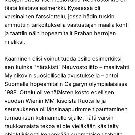
tästä loistava esimerkki. Kyseessä oli
varsinainen farssiottelu, jossa hädin tuskin
ammuttiin tarkoituksella vastustajan maalia kohti
ja taattiin näin hopeamitalit Prahan herrojen
mieliksi.
Kaarninen olisi voinut tuoda esille esimerkiksi
sen kuinka "härskisti" Neuvostoliitto – maalivahti
Mylnikovin suosiollisella avustuksella – antoi
Suomelle hopeamitalin Calgaryn olympialaisissa
1988. Ottelu oli venäläisten kosto edellisen
vuoden Wienin MM-kisoista Ruotsille ja
seurauksena oli länsinaapurimme tipauttaminen
turnauksen kolmannelle sijalle. Tätä varsin
raukkamaista tekoa ei ole vieläkään käsitelty
objektiivisesti kenenkään suomalaisen taholta.