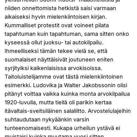
niiden onnettomista hetkistä saisi varmaan
aikaiseksi hyvin mielenkiintoisen kirjan.
Kummalliset protestit ovat voineet pilata
tapahtuman kuin tapahtuman, sama sitten onko
kyseessä ollut juoksu- tai autokilpailu.
Ihmeelliseksi tämän tekee vielä se, että
suomalaiset näyttäisivät joutuneen eniten
syrjityiksi kaikenlaisissa arvokisoissa.
Taitoluistelijamme ovat tästä mielenkiintoinen
esimerkki. Ludovika ja Walter Jakobssonin olisi
pitänyt voittaa vaikka kuinka monta arvokilpailua
1920-luvulla, mutta tiellä oli parikin kertaa
itävaltais-sveitsiläinen salaliitto. Arvostelulajeihin
suhtaudutaan nykyäänkin varsin
tunteenomaisesti. Kukapa urheilun ystävä ei
muistaisi kuinka muutama vuosi sitten