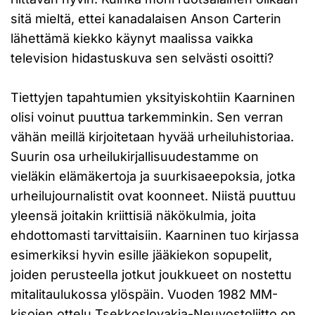
sitä mieltä, ettei kanadalaisen Anson Carterin
lähettämä kiekko käynyt maalissa vaikka
television hidastuskuva sen selvästi osoitti?
Tiettyjen tapahtumien yksityiskohtiin Kaarninen
olisi voinut puuttua tarkemminkin. Sen verran
vähän meillä kirjoitetaan hyvää urheiluhistoriaa.
Suurin osa urheilukirjallisuudestamme on
vieläkin elämäkertoja ja suurkisaeepoksia, jotka
urheilujournalistit ovat koonneet. Niistä puuttuu
yleensä joitakin kriittisiä näkökulmia, joita
ehdottomasti tarvittaisiin. Kaarninen tuo kirjassa
esimerkiksi hyvin esille jääkiekon sopupelit,
joiden perusteella jotkut joukkueet on nostettu
mitalitaulukossa ylöspäin. Vuoden 1982 MM-
kisojen ottelu Tsekkoslovakia-Neuvostoliitto on