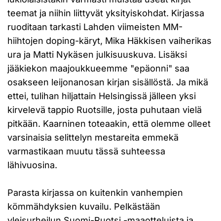
teemat ja niihin liittyvät yksityiskohdat. Kirjassa
ruoditaan tarkasti Lahden viimeisten MM-
hiihtojen doping-käryt, Mika Häkkisen vaiherikas
ura ja Matti Nykäsen julkisuuskuva. Lisäksi
jääkiekon maajoukkueemme "epäonni" saa
osakseen leijonanosan kirjan sisällöstä. Ja mikä
ettei, tulihan hiljattain Helsingissä jälleen yksi
kirvelevä tappio Ruotsille, josta puhutaan vielä
pitkään. Kaarninen toteaakin, että olemme olleet
varsinaisia selittelyn mestareita emmekä
varmastikaan muutu tässä suhteessa
lähivuosina.
Parasta kirjassa on kuitenkin vanhempien
kömmähdyksien kuvailu. Pelkästään
yleisurheilun Suomi-Ruotsi -maaotteluista ja