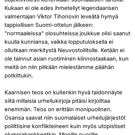
Kukaan ei ole edes ihmetellyt legendaarisen
valmentajan Viktor Tihonovin leveätä hymyä
tappiollisen Suomi-ottelun jälkeen:
"normaaleissa" olosuhteissa joukkue olisi saanut
kuulla kunniansa, vaikka lopputuloksella ei
ollutkaan merkitystä Neuvostoliitolle. Ketään ei
ole tainnut asian ruotiminen kiinnostaakaan, kun
meitä on niin pitkään mielestämme päähän
potkittukin.
Kaarnisen teos on kuitenkin hyvä taidonnäyte
siitä millaisia urheilukirjoja pitäisi kirjoittaa
enemmän. Teos on erittäin monipuolinen.
Osansa saavat niin suomalaiset urheilujärjestöt
poliittisine konflikteineen kuin myös utopistiset
olympiahankkeetkin. Monille nuorille