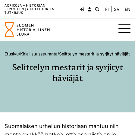
AGRICOLA – HISTORIAN,
FI
SV
EN
PERINTEEN JA KULTTUURIEN
TUTKIMUS
Etusivu
/
Kirjallisuusseuranta
/
Selittelyn mestarit ja syrjityt häviäjät
Selittelyn mestarit ja syrjityt
häviäjät
Suomalaisen urheilun historiaan mahtuu niin
monta synkkää hetkeä, että osa niistä on jo