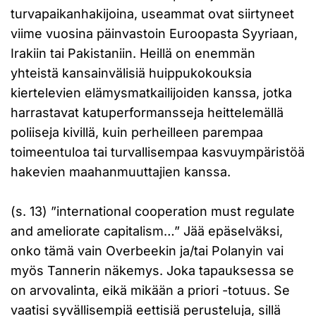
turvapaikanhakijoina, useammat ovat siirtyneet
viime vuosina päinvastoin Euroopasta Syyriaan,
Irakiin tai Pakistaniin. Heillä on enemmän
yhteistä kansainvälisiä huippukokouksia
kiertelevien elämysmatkailijoiden kanssa, jotka
harrastavat katuperformansseja heittelemällä
poliiseja kivillä, kuin perheilleen parempaa
toimeentuloa tai turvallisempaa kasvuympäristöä
hakevien maahanmuuttajien kanssa.
(s. 13) ”international cooperation must regulate
and ameliorate capitalism…” Jää epäselväksi,
onko tämä vain Overbeekin ja/tai Polanyin vai
myös Tannerin näkemys. Joka tapauksessa se
on arvovalinta, eikä mikään a priori -totuus. Se
vaatisi syvällisempiä eettisiä perusteluja, sillä