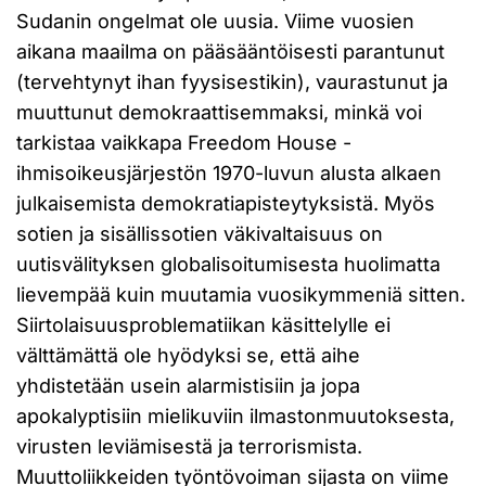
Sudanin ongelmat ole uusia. Viime vuosien
aikana maailma on pääsääntöisesti parantunut
(tervehtynyt ihan fyysisestikin), vaurastunut ja
muuttunut demokraattisemmaksi, minkä voi
tarkistaa vaikkapa Freedom House -
ihmisoikeusjärjestön 1970-luvun alusta alkaen
julkaisemista demokratiapisteytyksistä. Myös
sotien ja sisällissotien väkivaltaisuus on
uutisvälityksen globalisoitumisesta huolimatta
lievempää kuin muutamia vuosikymmeniä sitten.
Siirtolaisuusproblematiikan käsittelylle ei
välttämättä ole hyödyksi se, että aihe
yhdistetään usein alarmistisiin ja jopa
apokalyptisiin mielikuviin ilmastonmuutoksesta,
virusten leviämisestä ja terrorismista.
Muuttoliikkeiden työntövoiman sijasta on viime