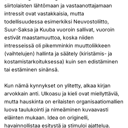
siirtolaisten lähtömaan ja vastaanottajamaan
intressit ovat vastakkaisia, mutta
todellisuudessa esimerkiksi Neuvostoliitto,
Suur-Saksa ja Kuuba vuoroin sallivat, vuoroin
estivät maastamuuttoa, koska niiden
intresseissä oli pikemminkin muuttoliikkeen
(vaihtelujen) hallinta ja säätely (kiristämis- ja
kostamistarkoituksessa) kuin sen edistäminen
tai estäminen sinänsä.
Kun nämä kynnykset on ylitetty, alkaa kirjan
arvokkain anti. Ulkoasu ja kieli ovat miellyttäviä,
mutta hauskinta on erilaisten organisaatiomallien
luova taulukointi ja nimeäminen kuvaavasti
eläinten mukaan. Idea on originelli,
havainnollistaa esitystä ja stimuloi ajattelua.