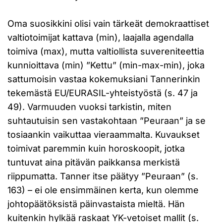
Oma suosikkini olisi vain tärkeät demokraattiset
valtiotoimijat kattava (min), laajalla agendalla
toimiva (max), mutta valtiollista suvereniteettia
kunnioittava (min) ”Kettu” (min-max-min), joka
sattumoisin vastaa kokemuksiani Tannerinkin
tekemästä EU/EURASIL-yhteistyöstä (s. 47 ja
49). Varmuuden vuoksi tarkistin, miten
suhtautuisin sen vastakohtaan ”Peuraan” ja se
tosiaankin vaikuttaa vieraammalta. Kuvaukset
toimivat paremmin kuin horoskoopit, jotka
tuntuvat aina pitävän paikkansa merkistä
riippumatta. Tanner itse päätyy ”Peuraan” (s.
163) – ei ole ensimmäinen kerta, kun olemme
johtopäätöksistä päinvastaista mieltä. Hän
kuitenkin hylkää raskaat YK-vetoiset mallit (s.