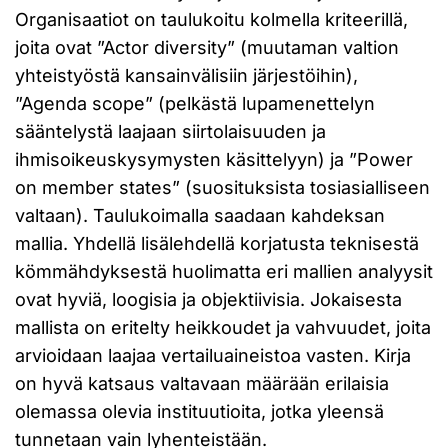
Organisaatiot on taulukoitu kolmella kriteerillä,
joita ovat ”Actor diversity” (muutaman valtion
yhteistyöstä kansainvälisiin järjestöihin),
”Agenda scope” (pelkästä lupamenettelyn
sääntelystä laajaan siirtolaisuuden ja
ihmisoikeuskysymysten käsittelyyn) ja ”Power
on member states” (suosituksista tosiasialliseen
valtaan). Taulukoimalla saadaan kahdeksan
mallia. Yhdellä lisälehdellä korjatusta teknisestä
kömmähdyksestä huolimatta eri mallien analyysit
ovat hyviä, loogisia ja objektiivisia. Jokaisesta
mallista on eritelty heikkoudet ja vahvuudet, joita
arvioidaan laajaa vertailuaineistoa vasten. Kirja
on hyvä katsaus valtavaan määrään erilaisia
olemassa olevia instituutioita, jotka yleensä
tunnetaan vain lyhenteistään.