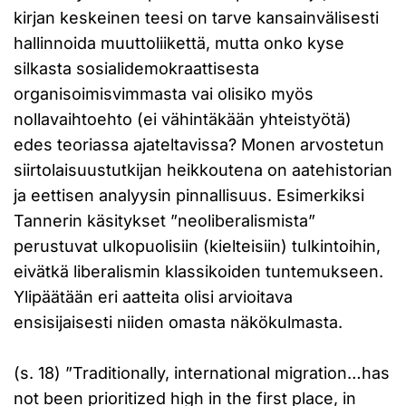
kirjan keskeinen teesi on tarve kansainvälisesti
hallinnoida muuttoliikettä, mutta onko kyse
silkasta sosialidemokraattisesta
organisoimisvimmasta vai olisiko myös
nollavaihtoehto (ei vähintäkään yhteistyötä)
edes teoriassa ajateltavissa? Monen arvostetun
siirtolaisuustutkijan heikkoutena on aatehistorian
ja eettisen analyysin pinnallisuus. Esimerkiksi
Tannerin käsitykset ”neoliberalismista”
perustuvat ulkopuolisiin (kielteisiin) tulkintoihin,
eivätkä liberalismin klassikoiden tuntemukseen.
Ylipäätään eri aatteita olisi arvioitava
ensisijaisesti niiden omasta näkökulmasta.
(s. 18) ”Traditionally, international migration…has
not been prioritized high in the first place, in