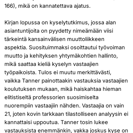
166), mikä on kannatettava ajatus.
Kirjan lopussa on kyselytutkimus, jossa alan
asiantuntijoita on pyydetty nimeämään viisi
tärkeintä kansainvälisen muuttoliikkeen
aspektia. Suosituimmaksi osoittautui työvoiman
muutto ja kehityksen yhtymäkohtien hallinto,
mikä saattaa kieliä kyselyn vastaajien
työpaikoista. Tulos ei muutu merkittävästi,
vaikka Tanner painottaakin vastauksia vastaajien
koulutuksen mukaan, mikä haiskahtaa hieman
elitistiseltä professorien suosimiselta
nuorempiin vastaajiin nähden. Vastaajia on vain
21, joten kovin tarkkaan tilastolliseen analyysin ei
kannattaisi uppoutua. Tanner tosin lukee
vastauksista enemmänkin, vakka joskus kyse on