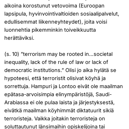
aikoina korostunut vetovoima (Euroopan
lapsipula, hyvinvointivaltioiden sosiaalipalvelut,
edullisemmat liikenneyhteydet), joita voisi
luonnehtia pikemminkin toiveikkuutta
herättäviksi.
(s. 10) ”terrorism may be rooted in…societal
inequality, lack of the rule of law or lack of
democratic institutions.” Olisi jo aika hylätä se
hypoteesi, että terroristit olisivat köyhä ja
sorrettuja. Hampuri ja Lontoo eivät ole maailman
epätasa-arvoisimpia elinympäristöjä, Saudi-
Arabiassa ei ole pulaa laista ja järjestyksestä,
eivätkä maailman köyhimmät diktatuurit sikiä
terroristeja. Vaikka joitakin terroristeja on
soluttautunut länsimaihin opiskelijoina tai