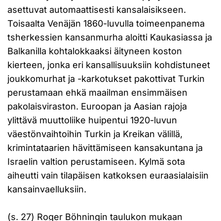
asettuvat automaattisesti kansalaisikseen.
Toisaalta Venäjän 1860-luvulla toimeenpanema
tsherkessien kansanmurha aloitti Kaukasiassa ja
Balkanilla kohtalokkaaksi äityneen koston
kierteen, jonka eri kansallisuuksiin kohdistuneet
joukkomurhat ja -karkotukset pakottivat Turkin
perustamaan ehkä maailman ensimmäisen
pakolaisviraston. Euroopan ja Aasian rajoja
ylittävä muuttoliike huipentui 1920-luvun
väestönvaihtoihin Turkin ja Kreikan välillä,
krimintataarien hävittämiseen kansakuntana ja
Israelin valtion perustamiseen. Kylmä sota
aiheutti vain tilapäisen katkoksen euraasialaisiin
kansainvaelluksiin.
(s. 27) Roger Böhningin taulukon mukaan