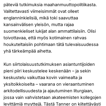
päteviä tutkimuksia maahanmuuttopolitiikasta.
Valitettavasti viimeisimmät ovat olleet
englanninkielisiä, mikä toki saavuttaa
kansainvälisen yleisön, mutta rajaa
suomenkieliset lukijat alan ammattilaisiin. Olisi
toivottavaa, että myös kotimainen rahvas
houkuteltaisiin pohtimaan tätä tulevaisuudessa
yhä tärkeämpää aihetta.
Kun siirtolaisuustutkimuksen asiantuntijoiden
pieni piiri keskustelee keskenään – ja sekin
keskustelu vaikuttaa kovin vaimealta ja
yksitoikkoiselta – vaarana on vieraantuminen
arkitodellisuudesta ja ajautuminen liturgiaan,
jossa vain vahvistetaan akateemisten kollegojen
levittämiä myyttejä. Tästä Tanner on kiitettävästi