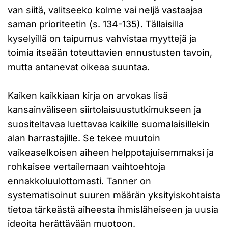
van siitä, valitseeko kolme vai neljä vastaajaa
saman prioriteetin (s. 134-135). Tällaisilla
kyselyillä on taipumus vahvistaa myyttejä ja
toimia itseään toteuttavien ennustusten tavoin,
mutta antanevat oikeaa suuntaa.
Kaiken kaikkiaan kirja on arvokas lisä
kansainväliseen siirtolaisuustutkimukseen ja
suositeltavaa luettavaa kaikille suomalaisillekin
alan harrastajille. Se tekee muutoin
vaikeaselkoisen aiheen helppotajuisemmaksi ja
rohkaisee vertailemaan vaihtoehtoja
ennakkoluulottomasti. Tanner on
systematisoinut suuren määrän yksityiskohtaista
tietoa tärkeästä aiheesta ihmisläheiseen ja uusia
ideoita herättävään muotoon.