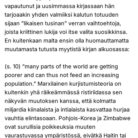
vapautunut ja uusimmassa kirjassaan hän
tarjoaakin yhden valmiiksi kalutun totuuden
sijaan ”likaisen tusinan” verran vaihtoehtoja,
joista kriittinen lukija voi itse valita suosikkinsa.
En kuitenkaan malta ensin olla huomauttamatta
muutamasta tutusta myytistä kirjan alkuosassa:
(s. 10) ”many parts of the world are getting
poorer and can thus not feed an increasing
population.” Marxilainen kurjistumisteoria on
kuitenkin yhä räikeämmässä ristiriidassa sen
näkyvän muutoksen kanssa, että kolmatta
miljardia kiinalaista ja intialaista kasvattaa hurjaa
vauhtia elintasoaan. Pohjois-Korea ja Zimbabwe
ovat surullisia poikkeuksia muuten
vaurastuvassa ympäristössä, eivätkä Haitin tai