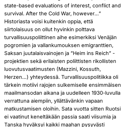
state-based evaluations of interest, conflict and
survival. After the Cold War, however…”
Historiasta voisi kuitenkin oppia, että
siirtolaisuus on ollut hyvinkin polttava
turvallisuuspoliittinen aihe esimerkiksi Venäjän
pogromien ja vallankumouksen emigranttien,
Saksan juutalaisvainojen ja ”Heim ins Reich” -
projektien sekä erilaisten poliittisten rikollisten
luovutusvaatimusten (Mazzini, Kossuth,
Herzen…) yhteydessä. Turvallisuuspolitiikka oli
tärkein motiivi rajojen sulkemiselle ensimmäisen
maailmansodan aikana ja uudelleen 1930-luvulla
verrattuna aiempiin, yllättävänkin vapaan
matkustamisen oloihin. Sata vuotta sitten Ruotsi
ei vaatinut keneltäkään passia saati viisumia ja
Tanska hyväksyi kaikki maahan pysyvästi