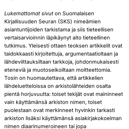
Lukemattomat sivut
on Suomalaisen
Kirjallisuuden Seuran (SKS) nimeämien
asiantuntijoiden tarkistama ja siis tieteellisen
vertaisarvioinnin läpikäynyt aito tieteellinen
tutkimus. Yleisesti ottaen teoksen artikkelit ovat
taidokkaasti kirjoitettuja, argumentaatioltaan ja
lähdeviittauksiltaan tarkkoja, johdonmukaisesti
eteneviä ja muotoseikoiltaan moitteettomia.
Tosin on huomautettava, että artikkelien
lähdeluetteloissa on arkistolähteiden osalta
pientä horjuvuutta: toiset tekijät ovat maininneet
vain käyttämänsä arkiston nimen, toiset
puolestaan ovat merkinneet hyvinkin tarkasti
arkiston lisäksi käyttämänsä asiakirjakokoelman
nimen diaarinumeroineen tai jopa