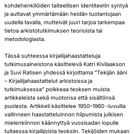
kohdehenkilöiden taiteellisen identiteetin syntyä
ja auttavat ymmärtämään heidän tuotantojaan
uudella tavalla, mutteivät juuri tarjoa tarkempaa
tietoa arkistotutkimuksen teorioista tai
metodologiasta.
Tässä suhteessa kirjailijahaastatteluja
tutkimusaineistona käsittelevä Katri Kivilaakson
ja Suvi Ratisen yhdessä kirjoittama ”Tekijän ääni
– Kirjailijahaastattelut arkistoissa ja
tutkimuksessa” poikkeaa teoksen muista
artikkeleista sekä muotonsa että sisältönsä
puolesta. Artikkeli käsittelee 1950–1960 -luvuilla
vallinneen haastatteluinnon hiipumista julkisen
mielenkiinnon käännyttyä vuosisadan lopulle
tultaessa kirjailijoista teoksiin. Tekijöiden mukaan