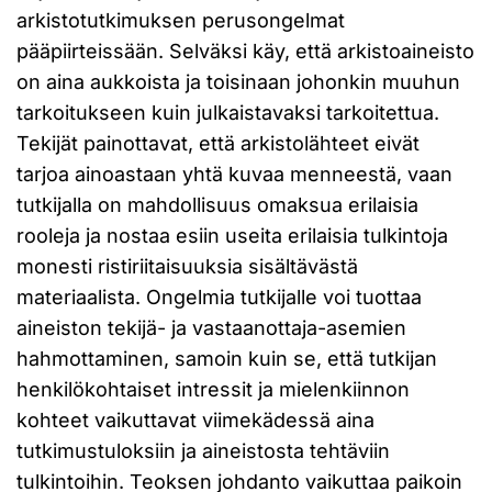
arkistotutkimuksen perusongelmat
pääpiirteissään. Selväksi käy, että arkistoaineisto
on aina aukkoista ja toisinaan johonkin muuhun
tarkoitukseen kuin julkaistavaksi tarkoitettua.
Tekijät painottavat, että arkistolähteet eivät
tarjoa ainoastaan yhtä kuvaa menneestä, vaan
tutkijalla on mahdollisuus omaksua erilaisia
rooleja ja nostaa esiin useita erilaisia tulkintoja
monesti ristiriitaisuuksia sisältävästä
materiaalista. Ongelmia tutkijalle voi tuottaa
aineiston tekijä- ja vastaanottaja-asemien
hahmottaminen, samoin kuin se, että tutkijan
henkilökohtaiset intressit ja mielenkiinnon
kohteet vaikuttavat viimekädessä aina
tutkimustuloksiin ja aineistosta tehtäviin
tulkintoihin. Teoksen johdanto vaikuttaa paikoin