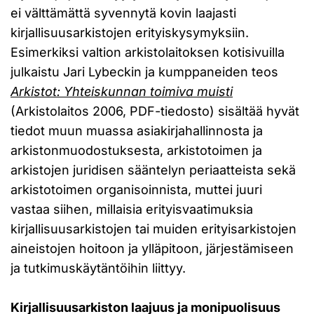
ei välttämättä syvennytä kovin laajasti
kirjallisuusarkistojen erityiskysymyksiin.
Esimerkiksi valtion arkistolaitoksen kotisivuilla
julkaistu Jari Lybeckin ja kumppaneiden teos
Arkistot: Yhteiskunnan toimiva muisti
(Arkistolaitos 2006, PDF-tiedosto) sisältää hyvät
tiedot muun muassa asiakirjahallinnosta ja
arkistonmuodostuksesta, arkistotoimen ja
arkistojen juridisen sääntelyn periaatteista sekä
arkistotoimen organisoinnista, muttei juuri
vastaa siihen, millaisia erityisvaatimuksia
kirjallisuusarkistojen tai muiden erityisarkistojen
aineistojen hoitoon ja ylläpitoon, järjestämiseen
ja tutkimuskäytäntöihin liittyy.
Kirjallisuusarkiston laajuus ja monipuolisuus