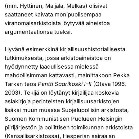
(mm. Hyttinen, Maijala, Melkas) olisivat
saattaneet kaivata monipuolisempaa
viranomaisarkistoista löytyvää aineistoa
argumentaationsa tueksi.
Hyvänä esimerkkinä kirjallisuushistoriallisesta
tutkimuksesta, jossa arkistoaineistoa on
hyödynnetty laadullisessa mielessä
mahdollisimman kattavasti, mainittakoon Pekka
Tarkan teos
Pentti Saarikoski I–II
(Otava 1996,
2003). Tekijä on löytänyt kirjailijaa koskevia
asiakirjoja perinteisten kirjallisuusarkistojen
lisäksi muun muassa Suojelupoliisin arkistosta,
Suomen Kommunistisen Puolueen Helsingin
piirijärjestön ja poliittisen toimikunnan arkistoista
(Kansallisarkistossa), Hesperian sairaalan