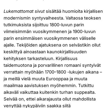
Lukemattomat sivut
sisältää huomioita kirjallisen
modernismin syntyvaiheesta. Valtaosa teoksen
tutkimuksista sijoittuu 1800-luvun parin
viimeisimmän vuosikymmenen ja 1900-luvun
parin ensimmäisen vuosikymmenen väliselle
ajalle. Tekijöiden ajatuksena on selvästikin ollut
keskittyä ainoastaan kaunokirjallisuuden
kehityksen tarkasteluun. Kirjallisuus
taidemuotona ja porvarillinen romaani syntyivät
verrattain myöhään 1700–1800 -lukujen aikana –
ja meillä vielä muuta Eurooppaa ja muuta
maailmaa aavistuksen myöhemmin. Tutkittu
aikaväli vaikuttaa kuitenkin turhan suppealta.
Selvää on, ettei aikarajausta ollut mahdollista
venyttää nykypäiviin saakka siitä