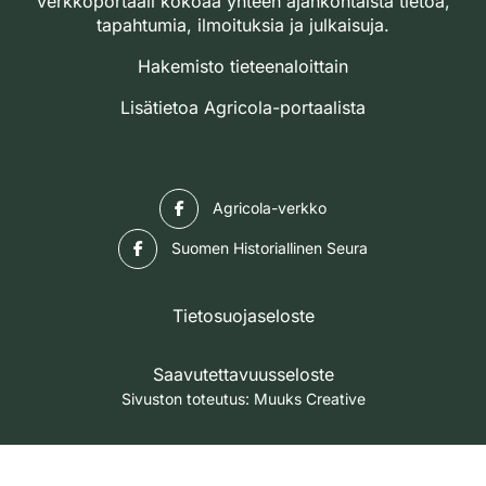
verkkoportaali kokoaa yhteen ajankohtaista tietoa,
tapahtumia, ilmoituksia ja julkaisuja.
Hakemisto tieteenaloittain
Lisätietoa Agricola-portaalista
Facebook
Agricola-verkko
Facebook
Suomen Historiallinen Seura
Tietosuojaseloste
Saavutettavuusseloste
Sivuston toteutus:
Muuks Creative