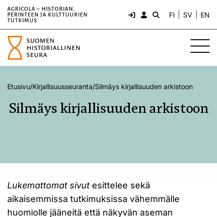
AGRICOLA – HISTORIAN,
FI
SV
EN
PERINTEEN JA KULTTUURIEN
TUTKIMUS
Etusivu
/
Kirjallisuusseuranta
/
Silmäys kirjallisuuden arkistoon
Silmäys kirjallisuuden arkistoon
Lukemattomat sivut
esittelee sekä
aikaisemmissa tutkimuksissa vähemmälle
huomiolle jääneitä että näkyvän aseman