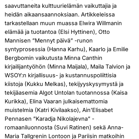
saavuttaneita kulttuurielämän vaikuttajia ja
heidän aikaansaannoksiaan. Artikkeleissa
tarkastellaan muun muassa Elwira Willmanin
elämää ja tuotantoa (Elsi Hyttinen), Otto
Mannisen ”Mennyt päivä” -runon
syntyprosessia (Hanna Karhu), Kaarlo ja Emilie
Bergbomin vaikutusta Minna Canthin
kirjailijantyöhön (Minna Maijala), Maila Talvion ja
WSOY:n kirjallisuus- ja kustannuspoliittisia
kiistoja (Kukku Melkas), tekijyyskysymystä ja
tekijäasemia Algot Untolan tuotannossa (Kaisa
Kurikka), Elina Vaaran julkaisemattomia
muistelmia (Katri Kivilaakso), Ain’Elisabet
Pennasen ”Karadja Nikolajevna” -
romaaniluonnosta (Suvi Ratinen) sekä Anna-
Maria Tallgrenin Lontoon ja Pariisin matkoihin