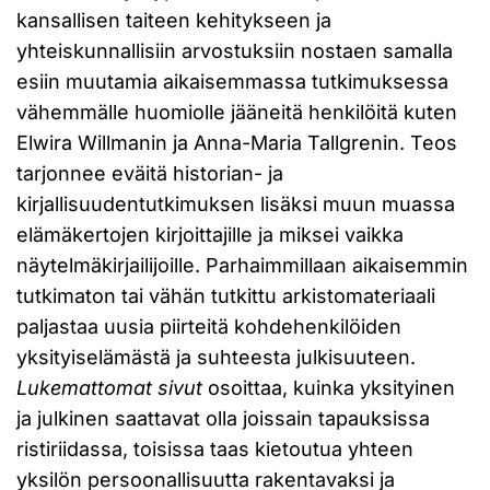
kansallisen taiteen kehitykseen ja
yhteiskunnallisiin arvostuksiin nostaen samalla
esiin muutamia aikaisemmassa tutkimuksessa
vähemmälle huomiolle jääneitä henkilöitä kuten
Elwira Willmanin ja Anna-Maria Tallgrenin. Teos
tarjonnee eväitä historian- ja
kirjallisuudentutkimuksen lisäksi muun muassa
elämäkertojen kirjoittajille ja miksei vaikka
näytelmäkirjailijoille. Parhaimmillaan aikaisemmin
tutkimaton tai vähän tutkittu arkistomateriaali
paljastaa uusia piirteitä kohdehenkilöiden
yksityiselämästä ja suhteesta julkisuuteen.
Lukemattomat sivut
osoittaa, kuinka yksityinen
ja julkinen saattavat olla joissain tapauksissa
ristiriidassa, toisissa taas kietoutua yhteen
yksilön persoonallisuutta rakentavaksi ja