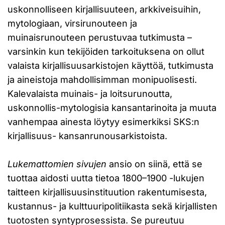
uskonnolliseen kirjallisuuteen, arkkiveisuihin,
mytologiaan, virsirunouteen ja
muinaisrunouteen perustuvaa tutkimusta –
varsinkin kun tekijöiden tarkoituksena on ollut
valaista kirjallisuusarkistojen käyttöä, tutkimusta
ja aineistoja mahdollisimman monipuolisesti.
Kalevalaista muinais- ja loitsurunoutta,
uskonnollis-mytologisia kansantarinoita ja muuta
vanhempaa ainesta löytyy esimerkiksi SKS:n
kirjallisuus- kansanrunousarkistoista.
Lukemattomien sivujen
ansio on siinä, että se
tuottaa aidosti uutta tietoa 1800–1900 -lukujen
taitteen kirjallisuusinstituution rakentumisesta,
kustannus- ja kulttuuripolitiikasta sekä kirjallisten
tuotosten syntyprosessista. Se pureutuu