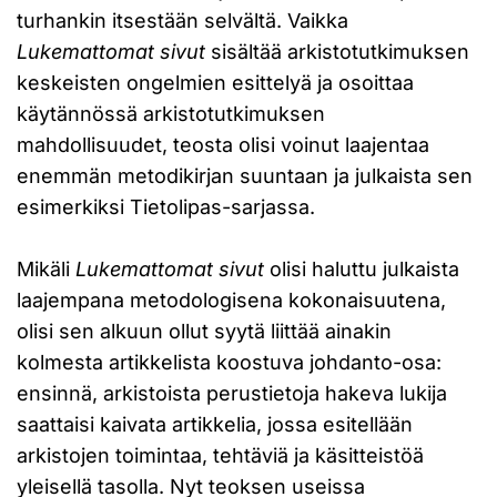
turhankin itsestään selvältä. Vaikka
Lukemattomat sivut
sisältää arkistotutkimuksen
keskeisten ongelmien esittelyä ja osoittaa
käytännössä arkistotutkimuksen
mahdollisuudet, teosta olisi voinut laajentaa
enemmän metodikirjan suuntaan ja julkaista sen
esimerkiksi Tietolipas-sarjassa.
Mikäli
Lukemattomat sivut
olisi haluttu julkaista
laajempana metodologisena kokonaisuutena,
olisi sen alkuun ollut syytä liittää ainakin
kolmesta artikkelista koostuva johdanto-osa:
ensinnä, arkistoista perustietoja hakeva lukija
saattaisi kaivata artikkelia, jossa esitellään
arkistojen toimintaa, tehtäviä ja käsitteistöä
yleisellä tasolla. Nyt teoksen useissa