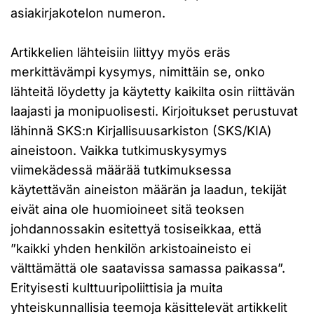
asiakirjakotelon numeron.
Artikkelien lähteisiin liittyy myös eräs
merkittävämpi kysymys, nimittäin se, onko
lähteitä löydetty ja käytetty kaikilta osin riittävän
laajasti ja monipuolisesti. Kirjoitukset perustuvat
lähinnä SKS:n Kirjallisuusarkiston (SKS/KIA)
aineistoon. Vaikka tutkimuskysymys
viimekädessä määrää tutkimuksessa
käytettävän aineiston määrän ja laadun, tekijät
eivät aina ole huomioineet sitä teoksen
johdannossakin esitettyä tosiseikkaa, että
”kaikki yhden henkilön arkistoaineisto ei
välttämättä ole saatavissa samassa paikassa”.
Erityisesti kulttuuripoliittisia ja muita
yhteiskunnallisia teemoja käsittelevät artikkelit