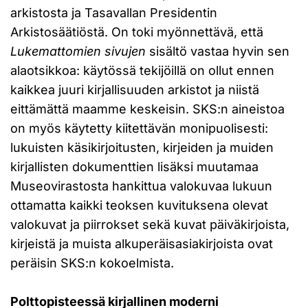
arkistosta ja Tasavallan Presidentin
Arkistosäätiöstä. On toki myönnettävä, että
Lukemattomien sivujen
sisältö vastaa hyvin sen
alaotsikkoa: käytössä tekijöillä on ollut ennen
kaikkea juuri kirjallisuuden arkistot ja niistä
eittämättä maamme keskeisin. SKS:n aineistoa
on myös käytetty kiitettävän monipuolisesti:
lukuisten käsikirjoitusten, kirjeiden ja muiden
kirjallisten dokumenttien lisäksi muutamaa
Museovirastosta hankittua valokuvaa lukuun
ottamatta kaikki teoksen kuvituksena olevat
valokuvat ja piirrokset sekä kuvat päiväkirjoista,
kirjeistä ja muista alkuperäisasiakirjoista ovat
peräisin SKS:n kokoelmista.
Polttopisteessä kirjallinen moderni