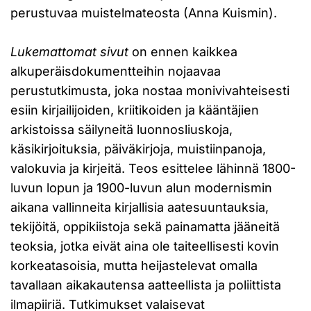
perustuvaa muistelmateosta (Anna Kuismin).
Lukemattomat sivut
on ennen kaikkea
alkuperäisdokumentteihin nojaavaa
perustutkimusta, joka nostaa monivivahteisesti
esiin kirjailijoiden, kriitikoiden ja kääntäjien
arkistoissa säilyneitä luonnosliuskoja,
käsikirjoituksia, päiväkirjoja, muistiinpanoja,
valokuvia ja kirjeitä. Teos esittelee lähinnä 1800-
luvun lopun ja 1900-luvun alun modernismin
aikana vallinneita kirjallisia aatesuuntauksia,
tekijöitä, oppikiistoja sekä painamatta jääneitä
teoksia, jotka eivät aina ole taiteellisesti kovin
korkeatasoisia, mutta heijastelevat omalla
tavallaan aikakautensa aatteellista ja poliittista
ilmapiiriä. Tutkimukset valaisevat