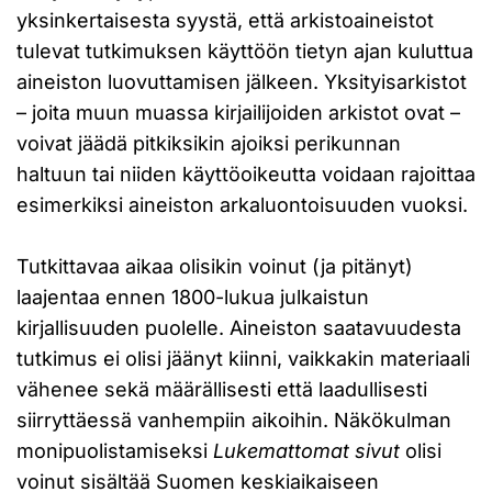
yksinkertaisesta syystä, että arkistoaineistot
tulevat tutkimuksen käyttöön tietyn ajan kuluttua
aineiston luovuttamisen jälkeen. Yksityisarkistot
– joita muun muassa kirjailijoiden arkistot ovat –
voivat jäädä pitkiksikin ajoiksi perikunnan
haltuun tai niiden käyttöoikeutta voidaan rajoittaa
esimerkiksi aineiston arkaluontoisuuden vuoksi.
Tutkittavaa aikaa olisikin voinut (ja pitänyt)
laajentaa ennen 1800-lukua julkaistun
kirjallisuuden puolelle. Aineiston saatavuudesta
tutkimus ei olisi jäänyt kiinni, vaikkakin materiaali
vähenee sekä määrällisesti että laadullisesti
siirryttäessä vanhempiin aikoihin. Näkökulman
monipuolistamiseksi
Lukemattomat sivut
olisi
voinut sisältää Suomen keskiaikaiseen