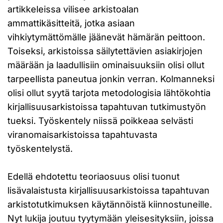
artikkeleissa vilisee arkistoalan
ammattikäsitteitä, jotka asiaan
vihkiytymättömälle jäänevät hämärän peittoon.
Toiseksi, arkistoissa säilytettävien asiakirjojen
määrään ja laadullisiin ominaisuuksiin olisi ollut
tarpeellista paneutua jonkin verran. Kolmanneksi
olisi ollut syytä tarjota metodologisia lähtökohtia
kirjallisuusarkistoissa tapahtuvan tutkimustyön
tueksi. Työskentely niissä poikkeaa selvästi
viranomaisarkistoissa tapahtuvasta
työskentelystä.
Edellä ehdotettu teoriaosuus olisi tuonut
lisävalaistusta kirjallisuusarkistoissa tapahtuvan
arkistotutkimuksen käytännöistä kiinnostuneille.
Nyt lukija joutuu tyytymään yleisesityksiin, joissa