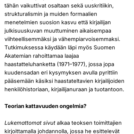
tähän vaikuttivat osaltaan sekä uuskritiikin,
strukturalismin ja muiden formaalien
menetelmien suosion kasvu että kirjailijan
julkisuuskuvan muuttuminen aikaisempaa
viihteellisemmäksi ja vähempiarvoisemmaksi.
Tutkimuksessa käydään läpi myös Suomen
Akatemian rahoittamaa laajaa
haastatteluhanketta (1971–1977), jossa jopa
kuudensadan eri kysymyksen avulla pyrittiin
pääsemään käsiksi haastateltavien kirjailijoiden
henkilöhistoriaan, kirjailijanuraan ja tuotantoon.
Teorian kattavuuden ongelmia?
Lukemattomat sivut
alkaa teoksen toimittajien
kirjoittamalla johdannolla, jossa he esittelevät