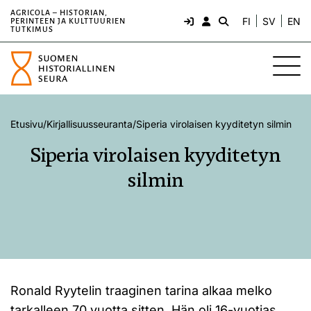
AGRICOLA – HISTORIAN,
FI
SV
EN
PERINTEEN JA KULTTUURIEN
TUTKIMUS
Etusivu
/
Kirjallisuusseuranta
/
Siperia virolaisen kyyditetyn silmin
Siperia virolaisen kyyditetyn
silmin
Ronald Ryytelin traaginen tarina alkaa melko
tarkalleen 70 vuotta sitten. Hän oli 16-vuotias