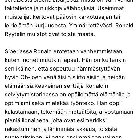
faktatietoa ja niukkoja välähdyksiä. Useimmat
muistelijat kertovat pääosin karkotusajan tai
leirielämän kurjuudesta. Ymmärrettävästi. Ronald
Ryytelin muistot ovat toista maata.
Siperiassa Ronald erotetaan vanhemmistaan
kuten monet muutkin lapset. Hän on kuitenkin
sen ikäinen, että sopeutuu hämmästyttävän
hyvin Ob-joen venäläisiin siirtolaisiin ja heidän
elämäänsä.Keskeinen selittäjä Ronaldin
selviytymistarinassa on epäilemättä elämänilo ja
optimismi sekä mielekäs työnteko. Hän oppii
kalastamaan, tekemään metsätöitä, arvostamaan
pieniä ilonaiheita, joita ovat esimerkiksi
rakastuminen ja lähimmäisrakkaus, toisista
huolehtiminen. Ei edes ensimmäisen vaimon