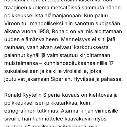
traaginen kuolema metsätöissä sammuta hänen
poikkeuksellista elämänjanoaan. Kun paluu
Viroon tuli mahdolliseksi niin sanotun suojasään
aikana vuona 1958, Ronald on valmis aloittamaan
uuden elämänvaiheen. Menneisyys ei silti jätä
rauhaan, vaan aivan selvästi karkotuksesta
palannut kynäilijä valmistautuu kirjoittamaan
muistelmansa – kunnianosoituksensa niille 17
sukulaiselleen ja kaikille virolaisille, jotka
joutuivat jakamaan Siperian. Hyvässä ja pahassa.
Ronald Ryytelin Siperia-kuvaus on kiehtovaa ja
poikkeuksellisen pikkutarkkaa, kuin
etnografinen tutkimus. Atarma-kirjan viimeisille
sivuille hän hahmottelee kaavakuvin myös
”globaalin” maailmankäsityksensä, niin