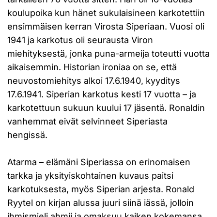
koulupoika kun hänet sukulaisineen karkotettiin
ensimmäisen kerran Virosta Siperiaan. Vuosi oli
1941 ja karkotus oli seurausta Viron
miehityksestä, jonka puna-armeija toteutti vuotta
aikaisemmin. Historian ironiaa on se, että
neuvostomiehitys alkoi 17.6.1940, kyyditys
17.6.1941. Siperian karkotus kesti 17 vuotta – ja
karkotettuun sukuun kuului 17 jäsentä. Ronaldin
vanhemmat eivät selvinneet Siperiasta
hengissä.
Atarma – elämäni Siperiassa on erinomaisen
tarkka ja yksityiskohtainen kuvaus paitsi
karkotuksesta, myös Siperian arjesta. Ronald
Ryytel on kirjan alussa juuri siinä iässä, jolloin
ihmismieli ahmii ja omaksuu kaiken kokemansa