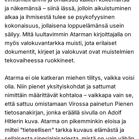
ja näkemänsä – siinä iässä, jolloin aikuistuminen
alkaa ja ihmisestä tulee se psykofyysinen
kokonaisuus, jollaisena loppuelämänsä usein
säilyy. Mitä luultavimmin Atarman kirjoittajalla on
myös valokuvantarkka muisti, jota erilaiset
dokumentit, kirjeet ja valokuvat ovat muistelmien
tekovaiheessa ruokkineet.
Atarma ei ole katkeran miehen tilitys, vaikka voisi
olla. Niin pienet yksityiskohdat ja sattumat
nimittäin määrittävät kohtaloa – vaikkapa vain se,
että sattuu omistamaan Virossa painetun Pienen
tietosanakirjan, jonka eräällä sivulla on Adolf
Hitlerin kuva. Atarma on pikemminkin eloisa ja
miltei ”tieteellisen” tarkka kuvaus elämästä ja
sellaisesta siperialaisarjesta, mistä on vain vähän