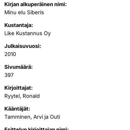
Kirjan alkuperäinen nimi:
Minu elu Siberis
Kustantaja:
Like Kustannus Oy
Julkaisuvuosi:
2010
Sivumäärä:
397
Kirjoittajat:
Ryytel, Ronald
Kääntäjät:
Tamminen, Arvi ja Outi
Esittelyn kirjoittajan nimi: