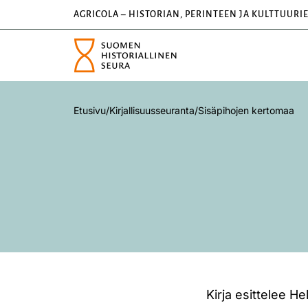
AGRICOLA – HISTORIAN, PERINTEEN JA KULTTUURI
Etusivu
/
Kirjallisuusseuranta
/
Sisäpihojen kertomaa
Kirja esittelee He