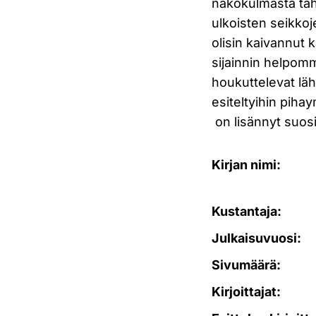
näkökulmasta taha
ulkoisten seikkoj
olisin kaivannut k
sijainnin helpomm
houkuttelevat läh
esiteltyihin piha
on lisännyt suosi
Kirjan nimi:
Kustantaja:
Julkaisuvuosi:
Sivumäärä:
Kirjoittajat: