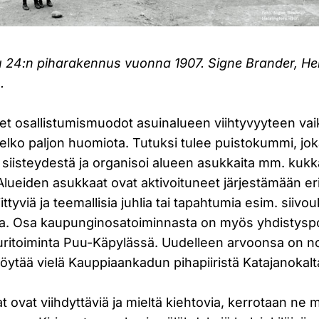
 24:n piharakennus vuonna 1907. Signe Brander, Hel
.
set osallistumismuodot asuinalueen viihtyvyyteen va
elko paljon huomiota. Tutuksi tulee puistokummi, jok
n siisteydestä ja organisoi alueen asukkaita mm. kuk
. Alueiden asukkaat ovat aktivoituneet järjestämään eri
ttyviä ja teemallisia juhlia tai tapahtumia esim. siivou
lta. Osa kaupunginosatoiminnasta on myös yhdistyspo
ttuuritoiminta Puu-Käpylässä. Uudelleen arvoonsa on
löytää vielä Kauppiaankadun pihapiiristä Katajanokalt
at ovat viihdyttäviä ja mieltä kiehtovia, kerrotaan ne 