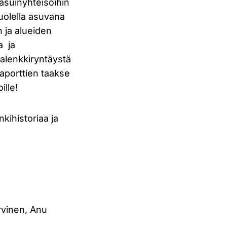
 asuinyhteisöihin
puolella asuvana
n ja alueiden
a ja
talenkkiryntäystä
taporttien taakse
ille!
kihistoriaa ja
rvinen, Anu