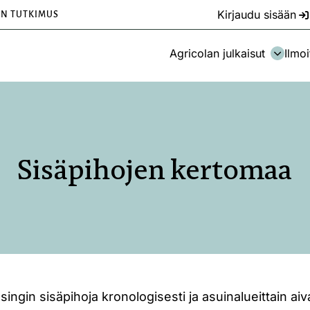
Kirjaudu sisään
EN TUTKIMUS
Agricolan julkaisut
Ilmoi
Sisäpihojen kertomaa
lsingin sisäpihoja kronologisesti ja asuinalueittain ai