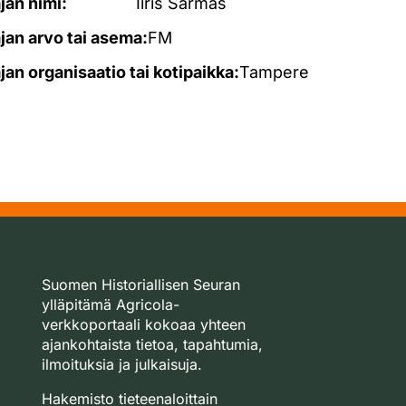
ajan nimi:
Iiris Sarmas
ajan arvo tai asema:
FM
ajan organisaatio tai kotipaikka:
Tampere
Suomen Historiallisen Seuran
ylläpitämä Agricola-
verkkoportaali kokoaa yhteen
ajankohtaista tietoa, tapahtumia,
ilmoituksia ja julkaisuja.
Hakemisto tieteenaloittain