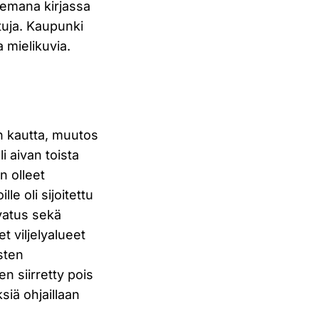
eemana kirjassa
tuja. Kaupunki
a mielikuvia.
n kautta, muutos
i aivan toista
n olleet
le oli sijoitettu
vatus sekä
t viljelyalueet
sten
n siirretty pois
siä ohjaillaan