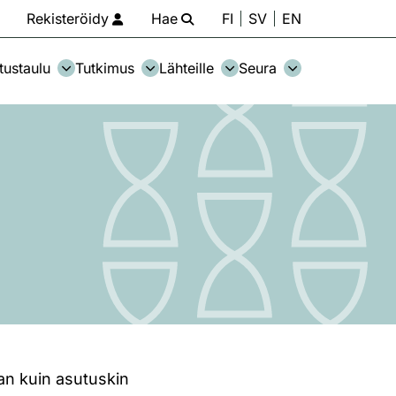
Rekisteröidy
Hae
FI
SV
EN
tustaulu
Tutkimus
Lähteille
Seura
van kuin asutuskin