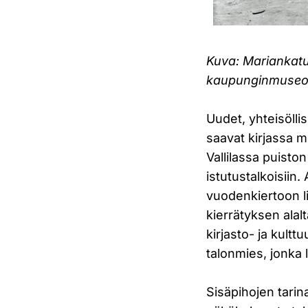
Kuva: Mariankatu
kaupunginmuseo
Uudet, yhteisölli
saavat kirjassa m
Vallilassa puisto
istutustalkoisiin
vuodenkiertoon lii
kierrätyksen ala
kirjasto- ja kul
talonmies, jonka 
Sisäpihojen tarin