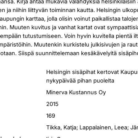
nsa. Kirja antaa mukavia välähdyksiä helsinkiläisiin
en ja niihin liittyvän toiminnan kautta. Helsingin ulko
aupungin karttaa, jolla olisin voinut paikallistaa taloje
in. Muuten kuvitus ja vanhat kartat ovat sympaattisi
empään tutustumiseen. Voin hyvin kuvitella pientä il
ympäristöihin. Muutenkin kurkistelu julkisivujen ja rau
otaan. Siispä suunnittelemaan kesäkävelyitä sisäpiho
Helsingin sisäpihat kertovat Kaupun
nykypäivää pihan puolelta
Minerva Kustannus Oy
2015
169
Tikka, Katja; Lappalainen, Leea; Jä