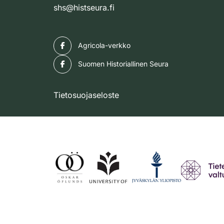
shs@histseura.fi
Facebook
Agricola-verkko
Facebook
Suomen Historiallinen Seura
Tietosuojaseloste