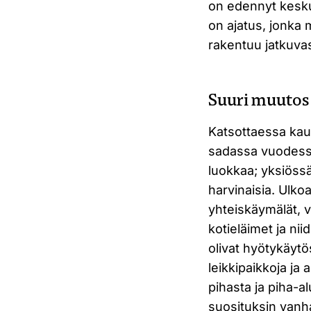
on edennyt kesku
on ajatus, jonka 
rakentuu jatkuvast
Suuri muutos 
Katsottaessa kau
sadassa vuodessa 
luokkaa; yksiössä
harvinaisia. Ulkoal
yhteiskäymälät, 
kotieläimet ja nii
olivat hyötykäytö
leikkipaikkoja ja
pihasta ja piha-a
suosituksin vanh