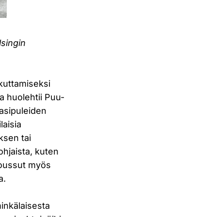
singin
ikuttamiseksi
a huolehtii Puu-
kasipuleiden
laisia
ksen tai
hjaista, kuten
 noussut myös
a.
minkälaisesta