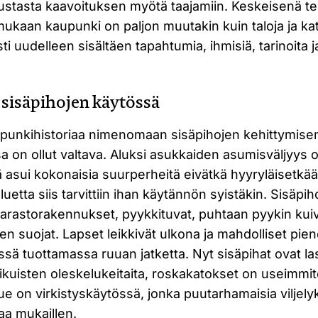
stasta kaavoituksen myötä taajamiin. Keskeisenä t
mukaan kaupunki on paljon muutakin kuin taloja ja ka
i uudelleen sisältäen tapahtumia, ihmisiä, tarinoita j
sisäpihojen käytössä
punkihistoriaa nimenomaan sisäpihojen kehittymise
on ollut valtava. Aluksi asukkaiden asumisväljyys ol
 asui kokonaisia suurperheitä eivätkä hyyryläisetkää
uetta siis tarvittiin ihan käytännön syistäkin. Sisäpihoil
varastorakennukset, pyykkituvat, puhtaan pyykin kui
den suojat. Lapset leikkivät ulkona ja mahdolliset piene
ssä tuottamassa ruuan jatketta. Nyt sisäpihat ovat la
 aikuisten oleskelukeitaita, roskakatokset on useimmite
lue on virkistyskäytössä, jonka puutarhamaisia viljelyk
aa mukaillen.