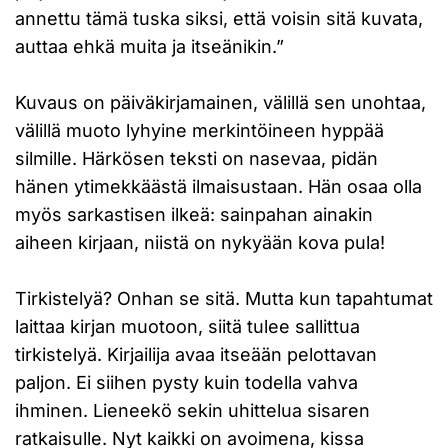
annettu tämä tuska siksi, että voisin sitä kuvata,
auttaa ehkä muita ja itseänikin.”
Kuvaus on päiväkirjamainen, välillä sen unohtaa,
välillä muoto lyhyine merkintöineen hyppää
silmille. Härkösen teksti on nasevaa, pidän
hänen ytimekkäästä ilmaisustaan. Hän osaa olla
myös sarkastisen ilkeä: sainpahan ainakin
aiheen kirjaan, niistä on nykyään kova pula!
Tirkistelyä? Onhan se sitä. Mutta kun tapahtumat
laittaa kirjan muotoon, siitä tulee sallittua
tirkistelyä. Kirjailija avaa itseään pelottavan
paljon. Ei siihen pysty kuin todella vahva
ihminen. Lieneekö sekin uhittelua sisaren
ratkaisulle. Nyt kaikki on avoimena, kissa