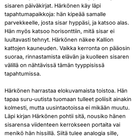
sisaren päiväkirjat. Härkönen käy läpi
tapahtumapaikkoja: hän kipeää samalle
parvekkeelle, josta sisar hyppäsi, ja katsoo alas.
Hän myös katsoo horisonttiin, mitä sisar ei
luultavasti tehnyt. Härkönen näkee Kallion
kattojen kauneuden. Vaikka kerronta on pääosin
suoraa, rinnastamista elävän ja kuolleen sisaren
välillä on nähtävissä tämän tyyppisissä
tapahtumissa.
Härkönen harrastaa elokuvamaista toistoa. Hän
tapaa suru-uutista tuomaan tulleet poliisit ainakin
kolmesti, mutta uusintaotoissa ei mikään muutu.
Läpi kirjan Härkönen pohtii sitä, nousiko hänen
sisarensa viidenteen kerrokseen portaita vai
menikö hän hissillä. Siitä tulee analogia sille,