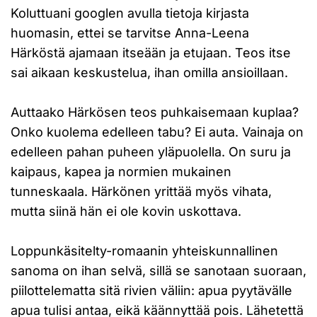
Koluttuani googlen avulla tietoja kirjasta
huomasin, ettei se tarvitse Anna-Leena
Härköstä ajamaan itseään ja etujaan. Teos itse
sai aikaan keskustelua, ihan omilla ansioillaan.
Auttaako Härkösen teos puhkaisemaan kuplaa?
Onko kuolema edelleen tabu? Ei auta. Vainaja on
edelleen pahan puheen yläpuolella. On suru ja
kaipaus, kapea ja normien mukainen
tunneskaala. Härkönen yrittää myös vihata,
mutta siinä hän ei ole kovin uskottava.
Loppunkäsitelty-romaanin yhteiskunnallinen
sanoma on ihan selvä, sillä se sanotaan suoraan,
piilottelematta sitä rivien väliin: apua pyytävälle
apua tulisi antaa, eikä käännyttää pois. Lähetettä