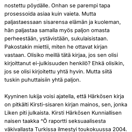
nostettu pöydälle. Onhan se parempi tapa
prosessoida asiaa kuin vaieta. Mutta
paljastaessaan sisarensa elämän ja kuoleman,
hän paljastaa samalla myös paljon omasta
perheestään, ystävistään, sukulaisistaan.
Pakostakin miettii, miten he ottavat kirjan
vastaan. Olisiko meillä tätä kirjaa, jos sen olisi
kirjoittanut ei-julkisuuden henkilö? Ehkä olisikin,
jos se olisi kirjoitettu yhtä hyvin. Mutta siitä
tuskin puhuttaisiin yhtä paljon.
Kyyninen lukija voisi ajatella, että Härkösen kirja
on pitkälti Kirsti-sisaren kirjan mainos, sen, jonka
Liken piti julkaista. Kirsti Härkösen Kunniallisen
naisen taakka ^Ö raportti seksuaalisesta
väkivallasta Turkissa ilmestyi toukokuussa 2004.