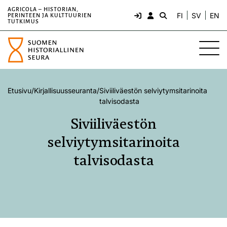
AGRICOLA – HISTORIAN,
FI
SV
EN
PERINTEEN JA KULTTUURIEN
TUTKIMUS
Etusivu
/
Kirjallisuusseuranta
/
Siviiliväestön selviytymsitarinoita
talvisodasta
Siviiliväestön
selviytymsitarinoita
talvisodasta