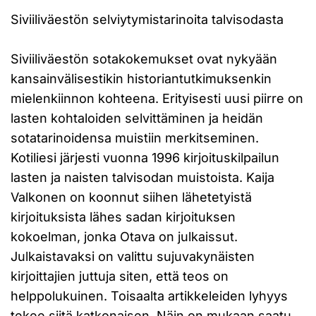
Siviiliväestön selviytymistarinoita talvisodasta
Siviiliväestön sotakokemukset ovat nykyään
kansainvälisestikin historiantutkimuksenkin
mielenkiinnon kohteena. Erityisesti uusi piirre on
lasten kohtaloiden selvittäminen ja heidän
sotatarinoidensa muistiin merkitseminen.
Kotiliesi järjesti vuonna 1996 kirjoituskilpailun
lasten ja naisten talvisodan muistoista. Kaija
Valkonen on koonnut siihen lähetetyistä
kirjoituksista lähes sadan kirjoituksen
kokoelman, jonka Otava on julkaissut.
Julkaistavaksi on valittu sujuvakynäisten
kirjoittajien juttuja siten, että teos on
helppolukuinen. Toisaalta artikkeleiden lyhyys
tekee siitä katkonaisen. Näin on mukaan saatu