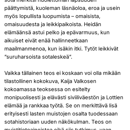
päättymistä, kuoleman läsnäoloa, eroa ja usein
myös lopullista luopumista – omaisista,
omaisuudesta ja leikkipaikoista. Heidän
elämäänsä astui pelko ja epävarmuus, kun
aikuiset eivät enää hallinneetkaan
maailmanmenoa, kun isäkin itki. Tytöt leikkivät
”suruharsoista sotaleskeä”.
Vaikka tällainen teos ei koskaan voi olla mikään
tilastollinen kokokuva, Kaija Valkosen
kokoamassa teoksessa on esitelty
monipuolisesti ja elävästi siviiliväestön ja Lottien
elämää ja rankkaa työtä. Se on merkittävä lisä
erityisesti lasten muistojen osalta tuodessaan
sotahistoriaan uuden näkökulman. Teos on
muistitietoaineistoa eikä siis tutkimus, vaan