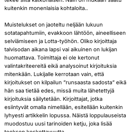
kuitenkin monenlaisia kohtaloita..
Muistelukset on jaoteltu neljään lukuun
sotatapahtumiin, evakkoon lähtöön, aineelliseen
selviämiseen ja Lotta-työhön. Oliko kirjoittaja
talvisodan aikana lapsi vai aikuinen on lukijan
huomattava. Toimittaja ei ole kertonut
valintakriteereitä eikä analysoinut kirjoituksia
mitenkään. Lukijalle kerrotaan vain, että
kirjoitukset on kilpailun ”runsaasta sadosta” eikä
hän saa tietää edes, missä muita lähetettyjä
kirjoituksia säilytetään. Kirjoittajat, jotka
esiintyvät omalla nimellään, esitellään kuitenkin
lyhyesti artikkelin lopussa. Näistä loppulauseista
muodostuu uusi tarinoiden ketju, joka lisää
teoksen koskettavuutta.