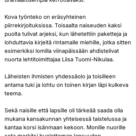
Kova työnteko on eräsyhteinen
piirrekirjoituksissa. Toisaalta naiseuden kaksi
puolta tulivat arjeksi, kun lähetettiin paketteja ja
lohduttavia kirjeitä rintamalle miehille, jotka sitten
esimerkiksi lomilla viinapäissään ahdistelivat
nuorta lehtitoimittajaa Liisa Tuomi-Nikulaa.
Läheisten ihmisten yhdessäolo ja toisilleen
antama tuki ja lohtu on toinen kirjan läpi kulkeva
teema.
Sekä naisille että lapsille oli tärkeää saada olla
mukana kansakunnan yhteisessä taistelussa ja
kantaa korsi isänmaan kekoon. Monille nuorille
sota merkitsi huolettoman lapsuuden