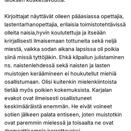
Kirjoittajat näyttävät olleen pääasiassa opettajia,
lastentarhanopettajia, erilaisia toimistotehtävissä
olleita naisia,hyvin koulutettuja ja itseään
krirjallisesti ilmaisemaan tottuneita sekä neljä
miestä, vaikka sodan aikana lapsissa oli poikia
siinä missä tyttöjäkin. Ehkä kilpailun julistaminen
ns. naistenlehdessä sekä naisten ja lasten
muistojen keräämineen ei houkutellut miehiä
osallistumaan. Olisi kuitenkin mielenkiintoista
tietää myös poikien kokemuksista. Karjalan
evakot ovat ilmeisesti osallistuneet
keskimääräistä enemmän. He eivät voineet
sotien jälkeen palata entiseen, joten muistotkin
ovat paremmin mielessä ja toisaalta ne ovat
dramaattisempia kerrottavaksi.