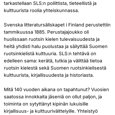
tarkastellaan SLS:n poliittista, tieteellistä ja
kulttuurista roolia yhteiskunnassa.
Svenska litteratursällskapet i Finland perustettiin
tammikuussa 1885. Perustajajoukko oli
huolissaan ruotsin kielen tulevaisuudesta ja
heitä yhdisti halu puolustaa ja säilyttää Suomen
ruotsinkielistä kulttuuria. SLS:n tehtävä on
edelleen sama: kerätä, tutkia ja välittää tietoa
ruotsin kielestä sekä Suomen ruotsinkielisestä
kulttuurista, kirjallisuudesta ja historiasta.
Mitä 140 vuoden aikana on tapahtunut? Vuosien
saatossa innokkaita jäseniä on ollut paljon, ja
toiminta on sytyttänyt kipinän lukuisille
kirjallisuus- ja kulttuuriväittelyille. Yhteistyö