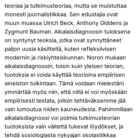
teoriaa ja tutkimusteoriaa, mutta se muistuttaa
monesti journalistiikkaa. Sen edustajia ovat
muun muassa Ulrich Beck, Anthony Giddens ja
Zygmunt Bauman. Aikalaisdiagnoosin tuloksena
on syntynyt teoksia, jotka ovat synnyttäneet
paljon uusia käsitteitä, kuten refleksiivisen
modernin ja riskiyhteiskunnan. Noron mukaan
aikalaisdiagnoosin, toisin kuin yleisen teorian,
tuotoksia ei voida käyttää teorioina empiirisen
aineiston tulkintaan. Tämä voidaan mielestäni
ymmärtää myös niin, että niitä ei voi myöskään
empiirisesti testata, jolloin tehtäväksemme jää
vain lumoutua niiden kauneudesta. Pahimmillaan
aikalaisdiagnoosi voi poimia tutkimusteorian
tuotoksista vain väitettä tukevat löydökset, ja
tehdä sosiologiasta nykyajan skolastiikkaa