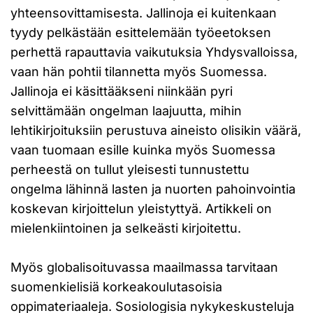
yhteensovittamisesta. Jallinoja ei kuitenkaan
tyydy pelkästään esittelemään työeetoksen
perhettä rapauttavia vaikutuksia Yhdysvalloissa,
vaan hän pohtii tilannetta myös Suomessa.
Jallinoja ei käsittääkseni niinkään pyri
selvittämään ongelman laajuutta, mihin
lehtikirjoituksiin perustuva aineisto olisikin väärä,
vaan tuomaan esille kuinka myös Suomessa
perheestä on tullut yleisesti tunnustettu
ongelma lähinnä lasten ja nuorten pahoinvointia
koskevan kirjoittelun yleistyttyä. Artikkeli on
mielenkiintoinen ja selkeästi kirjoitettu.
Myös globalisoituvassa maailmassa tarvitaan
suomenkielisiä korkeakoulutasoisia
oppimateriaaleja. Sosiologisia nykykeskusteluja