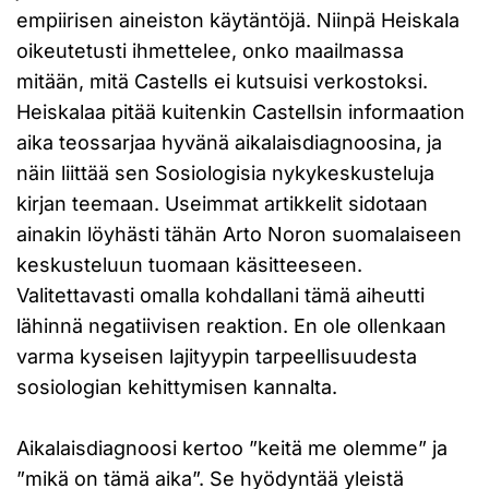
empiirisen aineiston käytäntöjä. Niinpä Heiskala
oikeutetusti ihmettelee, onko maailmassa
mitään, mitä Castells ei kutsuisi verkostoksi.
Heiskalaa pitää kuitenkin Castellsin informaation
aika teossarjaa hyvänä aikalaisdiagnoosina, ja
näin liittää sen Sosiologisia nykykeskusteluja
kirjan teemaan. Useimmat artikkelit sidotaan
ainakin löyhästi tähän Arto Noron suomalaiseen
keskusteluun tuomaan käsitteeseen.
Valitettavasti omalla kohdallani tämä aiheutti
lähinnä negatiivisen reaktion. En ole ollenkaan
varma kyseisen lajityypin tarpeellisuudesta
sosiologian kehittymisen kannalta.
Aikalaisdiagnoosi kertoo ”keitä me olemme” ja
”mikä on tämä aika”. Se hyödyntää yleistä