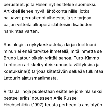
perusteet, joita Helén nyt esittelee suomeksi.
Artikkeli lienee hyvä lähtökohta niille, jotka
haluavat perustiedot aiheesta, ja se tarjoaa
paljon viitteitä alkuperäislähteisiin lisätiedon
hankintaa varten.
Sosiologisia nykykeskusteluja kirjan luettuani
minun ei enää tarvitse ihmetellä, mitä ihmettä se
Bruno Latour oikein yrittää sanoa. Turo-Kimmo
Lehtosen artikkeli yhteiskunnasta välityksinä ja
koetuksina(!) tarjoaa kiitettävän selkeää tulkintaa
Latourin ajatusmaailmasta.
Riitta Jallinoja puolestaan esittelee jonkinlaiseksi
bestselleriksi nousseen Arlie Russell
Hochschildin (1997) teosta perheen ja ansiotyön