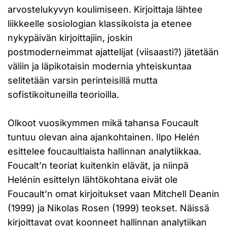
arvostelukyvyn koulimiseen. Kirjoittaja lähtee
liikkeelle sosiologian klassikoista ja etenee
nykypäivän kirjoittajiin, joskin
postmoderneimmat ajattelijat (viisaasti?) jätetään
väliin ja läpikotaisin modernia yhteiskuntaa
selitetään varsin perinteisillä mutta
sofistikoituneilla teorioilla.
Olkoot vuosikymmen mikä tahansa Foucault
tuntuu olevan aina ajankohtainen. Ilpo Helén
esittelee foucaultlaista hallinnan analytiikkaa.
Foucalt’n teoriat kuitenkin elävät, ja niinpä
Helénin esittelyn lähtökohtana eivät ole
Foucault’n omat kirjoitukset vaan Mitchell Deanin
(1999) ja Nikolas Rosen (1999) teokset. Näissä
kirjoittavat ovat koonneet hallinnan analytiikan