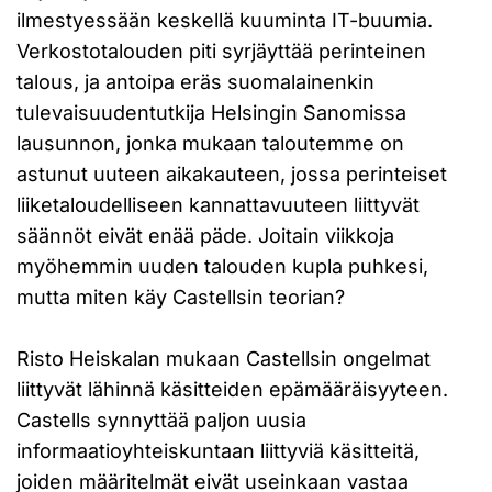
ilmestyessään keskellä kuuminta IT-buumia.
Verkostotalouden piti syrjäyttää perinteinen
talous, ja antoipa eräs suomalainenkin
tulevaisuudentutkija Helsingin Sanomissa
lausunnon, jonka mukaan taloutemme on
astunut uuteen aikakauteen, jossa perinteiset
liiketaloudelliseen kannattavuuteen liittyvät
säännöt eivät enää päde. Joitain viikkoja
myöhemmin uuden talouden kupla puhkesi,
mutta miten käy Castellsin teorian?
Risto Heiskalan mukaan Castellsin ongelmat
liittyvät lähinnä käsitteiden epämääräisyyteen.
Castells synnyttää paljon uusia
informaatioyhteiskuntaan liittyviä käsitteitä,
joiden määritelmät eivät useinkaan vastaa