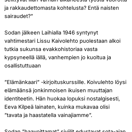
ja rakkaudettomasta kohtelusta? Entä naisten
sairaudet?”
Sodan jälkeen Laihialla 1946 syntynyt
vahtimestari Lissu Kaivolehto puolestaan alkoi
tutkia sukunsa evakkohistoriaa vasta
kypsyneellä iällä, vanhempien jo kuoltua ja
osallistuttuaan
”Elämänkaari” -kirjoituskurssille. Koivulehto löysi
elämäänsä jonkinmoisen ikuisen muuttajan
identiteetin. Hän huokaa lopuksi nostalgisesti,
Eeva Kilpeä lainaten, kuinka mukavaa olisi
”tavata ja haastatella vainajiamme”.
Sodan ”haavoittamat” siviilit edustavat sota-ajan