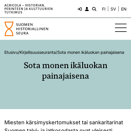
AGRICOLA – HISTORIAN,
FI
SV
EN
PERINTEEN JA KULTTUURIEN
TUTKIMUS
Etusivu
/
Kirjallisuusseuranta
/
Sota monen ikäluokan painajaisena
Sota monen ikäluokan
painajaisena
Miesten kärsimyskertomukset tai sankaritarinat
Suomen talvi- ja jatkosodasta ovat yleisesti