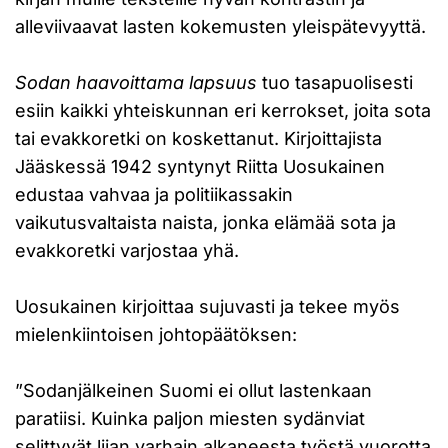
alleviivaavat lasten kokemusten yleispätevyyttä.
Sodan haavoittama lapsuus
tuo tasapuolisesti
esiin kaikki yhteiskunnan eri kerrokset, joita sota
tai evakkoretki on koskettanut. Kirjoittajista
Jääskessä 1942 syntynyt Riitta Uosukainen
edustaa vahvaa ja politiikassakin
vaikutusvaltaista naista, jonka elämää sota ja
evakkoretki varjostaa yhä.
Uosukainen kirjoittaa sujuvasti ja tekee myös
mielenkiintoisen johtopäätöksen:
”Sodanjälkeinen Suomi ei ollut lastenkaan
paratiisi. Kuinka paljon miesten sydänviat
selittyvät liian varhain alkaneesta työstä vuorotta