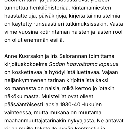
tunnettua henkilöhistoriaa. Rintamamiesten
haastatteluja, päiväkirjoja, kirjeitä tai muistelmia
on käytetty runsaasti eri tutkimuksissakin. Vasta
viime vuosina kotirintaman naisten ja lasten rooli
on ollut enemmän esillä.
Anne Kuorsalon ja Iris Salorannan toimittama
kirjoituskokoelma
Sodan haavoittama lapsuus
on koskettavaa ja hyödyllistä luettavaa. Vajaan
neljänkymmenen tarinan kirjoittajista kaksi
kolmannesta on naisia, mikä kertoo jo jotakin
näkökulmasta. Muistelijat ovat olleet
pääsääntöisesti lapsia 1930-40 -lukujen
vaihteessa, mutta mukana on muutama
maahanmuuttajatarinakin nykyajasta. Ne antavat
kirjan muille teksteille hyvän kontrastin ja