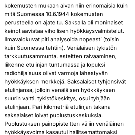
kokemusten mukaan aivan niin erinomaisia kuin
mitä Suomessa 10.6.1944 kokemusten
perusteella on ajateltu. Saksalla oli moninaiset
keinot aavistaa vihollisen hyökkäysvalmistelut.
Ilmavalokuvat piti analysoida nopeasti (toisin
kuin Suomessa tehtiin). Venäläisen tykistön
tarkkuutusammunta, esteitten raivaaminen,
liikenne etulinjan tuntumassa ja lopuksi
radiohiljaisuus olivat varmoja lähestyvän
hyökkäyksen merkkejä. Saksalaiset tyhjensivät
etulinjansa, jolloin venäläisen hyökkäyksen
suurin valtti, tykistökeskitys, osui tyhjään
etulinjaan. Pari kilometriä etulinjan takana
saksalaiset loivat puolustuskeskuksia.
Puolustuksen painopisteitten väliin venäläinen
hyökkäysvoima kasautui hallitsemattomaksi