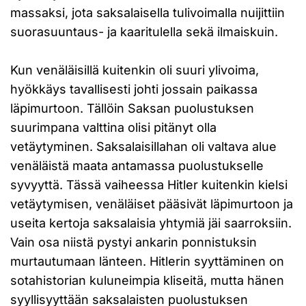
massaksi, jota saksalaisella tulivoimalla nuijittiin
suorasuuntaus- ja kaaritulella sekä ilmaiskuin.
Kun venäläisillä kuitenkin oli suuri ylivoima,
hyökkäys tavallisesti johti jossain paikassa
läpimurtoon. Tällöin Saksan puolustuksen
suurimpana valttina olisi pitänyt olla
vetäytyminen. Saksalaisillahan oli valtava alue
venäläistä maata antamassa puolustukselle
syvyyttä. Tässä vaiheessa Hitler kuitenkin kielsi
vetäytymisen, venäläiset pääsivät läpimurtoon ja
useita kertoja saksalaisia yhtymiä jäi saarroksiin.
Vain osa niistä pystyi ankarin ponnistuksin
murtautumaan länteen. Hitlerin syyttäminen on
sotahistorian kuluneimpia kliseitä, mutta hänen
syyllisyyttään saksalaisten puolustuksen