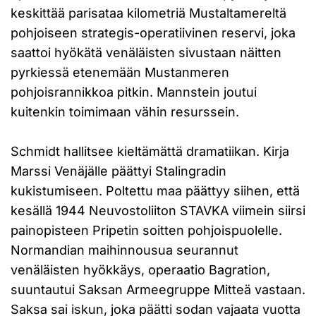
keskittää parisataa kilometriä Mustaltamereltä
pohjoiseen strategis-operatiivinen reservi, joka
saattoi hyökätä venäläisten sivustaan näitten
pyrkiessä etenemään Mustanmeren
pohjoisrannikkoa pitkin. Mannstein joutui
kuitenkin toimimaan vähin resurssein.
Schmidt hallitsee kieltämättä dramatiikan. Kirja
Marssi Venäjälle päättyi Stalingradin
kukistumiseen. Poltettu maa päättyy siihen, että
kesällä 1944 Neuvostoliiton STAVKA viimein siirsi
painopisteen Pripetin soitten pohjoispuolelle.
Normandian maihinnousua seurannut
venäläisten hyökkäys, operaatio Bagration,
suuntautui Saksan Armeegruppe Mitteä vastaan.
Saksa sai iskun, joka päätti sodan vajaata vuotta