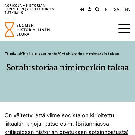
AGRICOLA – HISTORIAN,
FI
SV
EN
PERINTEEN JA KULTTUURIEN
TUTKIMUS
Etusivu
/
Kirjallisuusseuranta
/
Sotahistoriaa nimimerkin takaa
Sotahistoriaa nimimerkin takaa
On väitetty, että viime sodista on kirjoitettu
liikaakin kirjoja, katso esim. (
Britanniassa
kritisoidaan historian opetuksen sotainnostusta
)