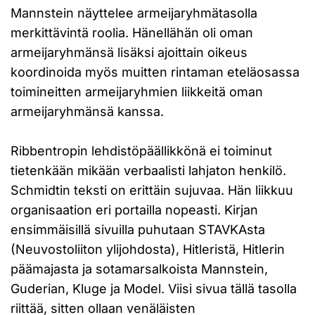
Mannstein näyttelee armeijaryhmätasolla
merkittävintä roolia. Hänellähän oli oman
armeijaryhmänsä lisäksi ajoittain oikeus
koordinoida myös muitten rintaman eteläosassa
toimineitten armeijaryhmien liikkeitä oman
armeijaryhmänsä kanssa.
Ribbentropin lehdistöpäällikkönä ei toiminut
tietenkään mikään verbaalisti lahjaton henkilö.
Schmidtin teksti on erittäin sujuvaa. Hän liikkuu
organisaation eri portailla nopeasti. Kirjan
ensimmäisillä sivuilla puhutaan STAVKAsta
(Neuvostoliiton ylijohdosta), Hitleristä, Hitlerin
päämajasta ja sotamarsalkoista Mannstein,
Guderian, Kluge ja Model. Viisi sivua tällä tasolla
riittää, sitten ollaan venäläisten