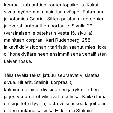
kenraaliluutnanttien komentopaikoilla. Kaksi
sivua myöhemmin mainitaan vääpeli Fuhrmann
ja sotamies Gabriel. Sitten palataan kapteenien
ja everstiluutnanttien portaalle. Sivulla 29
(varsinaisen leipätekstin vasta 15. sivulla)
mainitaan korpraali Karl Rudenberg, 258.
jalkaväkidivisioonan ritariristin saanut mies, joka
oli konekivääreineen ensimmäisenä venäläisten
kaivannossa.
Tällä tavalla teksti jatkuu seuraavat viisisataa
sivua. Hitlerit, Stalinit, korpraalit,
kolminumeroiset divisioonien ja rykmenttien
järjestysnumerot vilisevät tekstissä. Kaikki tämä
on kirjoitettu tyylillä, josta voisi uskoa kirjoittajan
olleen mukana kaikissa Hitlerin ja Stalinin