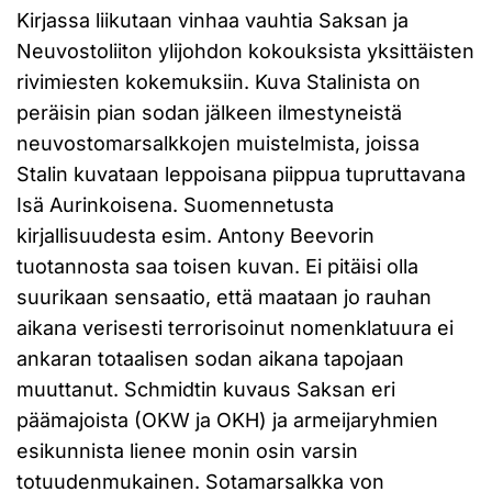
Kirjassa liikutaan vinhaa vauhtia Saksan ja
Neuvostoliiton ylijohdon kokouksista yksittäisten
rivimiesten kokemuksiin. Kuva Stalinista on
peräisin pian sodan jälkeen ilmestyneistä
neuvostomarsalkkojen muistelmista, joissa
Stalin kuvataan leppoisana piippua tupruttavana
Isä Aurinkoisena. Suomennetusta
kirjallisuudesta esim. Antony Beevorin
tuotannosta saa toisen kuvan. Ei pitäisi olla
suurikaan sensaatio, että maataan jo rauhan
aikana verisesti terrorisoinut nomenklatuura ei
ankaran totaalisen sodan aikana tapojaan
muuttanut. Schmidtin kuvaus Saksan eri
päämajoista (OKW ja OKH) ja armeijaryhmien
esikunnista lienee monin osin varsin
totuudenmukainen. Sotamarsalkka von