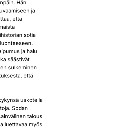
enpäin. Hän
 kuvaamiseen ja
ttaa, että
maista
historian sotia
 luonteeseen.
taipumus ja halu
otka säästivät
töjen sulkeminen
atuksesta, että
kykynsä uskotella
iitoja. Sodan
sainvälinen talous
ista luettavaa myös