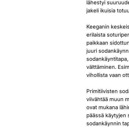
lähestyi suuruude
jakeli ikuisia totu
Keeganin keskeise
erilaista soturipe
paikkaan sidottu
juuri sodankäynni
sodankäyntitapa, 
välttäminen. Esi
vihollista vaan o
Primitiivisten s
viivähtää muun mu
ovat mukana lähi
päässä käytyjen s
sodankäynnin tapa