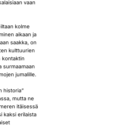
kalaisiaan vaan
eiltaan kolme
yminen aikaan ja
maan saakka, on
ten kulttuurien
n kontaktin
ssa surmaamaan
mojen jumalille.
 historia”
assa, mutta ne
imeren itäisessä
 kaksi erilaista
aiset