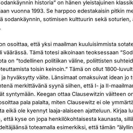
Sodankäynnin historia” on hänen yleistajuinen klass
ujaan vuonna 1993. Se harppoo edestakaisin pitkin m
ä sodankäynnin, sotimisen kulttuurin sekä soturien, 
.
n osoittaa, että yksi maailman kuuluisimmista sotate
li väärässä. Tämä totesi aikoinaan teoksessaan ”So
ta on ”todellinen politiikan väline, poliittisten suhte
oteuttamista toisin keinoin.” Tämä on ollut 1800-luvul
 ja hyväksytty väite. Länsimaat omaksuivat idean jo tuo
htenä merkittävänä syynä siihen, että I- ja II-maailm
ivät syntymään. Keegan ottaa Clausewitzin väitteen
osoittaa pala palalta, miten Clausewitz ei ole ymmär
ta eikä ole kyennyt laaja-alaiseen ajatteluun. Kirjaa l
, että kyse on jopa henkilökohtaisesta kaunasta, sill
eltäjäänsä toteamalla esimerkiksi, että tämän ”älyll