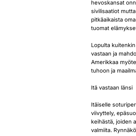
hevoskansat onni
sivilisaatiot mut
pitkäaikaista omaa
tuomat elämykse
Lopulta kuitenkin
vastaan ja mahdol
Amerikkaa myöten
tuhoon ja maail
Itä vastaan länsi
Itäiselle soturiper
viivyttely, epäsu
keihästä, joiden 
valmiita. Rynnäkös