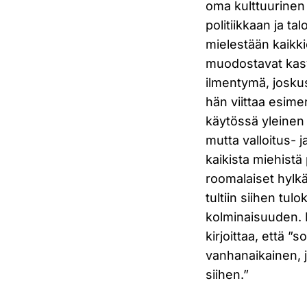
oma kulttuurinen 
politiikkaan ja 
mielestään kaikkie
muodostavat kasvu
ilmentymä, joskus 
hän viittaa esimer
käytössä yleinen 
mutta valloitus- j
kaikista miehistä 
roomalaiset hyl
tultiin siihen tu
kolminaisuuden. K
kirjoittaa, että 
vanhanaikainen, j
siihen.”