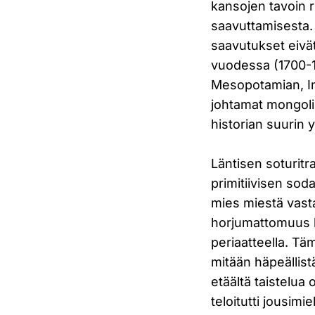
kansojen tavoin r
saavuttamisesta
saavutukset eivät
vuodessa (1700-14
Mesopotamian, In
johtamat mongolih
historian suurin 
Läntisen soturitra
primitiivisen sod
mies miestä vast
horjumattomuus ko
periaatteella. Täm
mitään häpeällist
etäältä taistelua 
teloitutti jousim