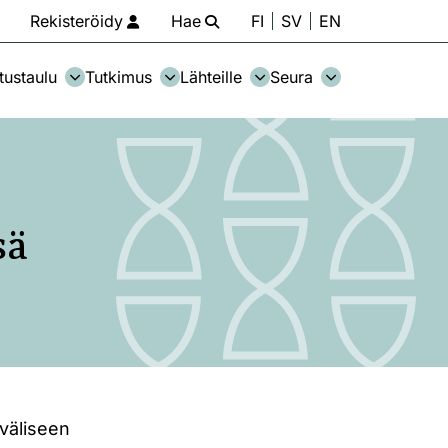
Rekisteröidy
Hae
FI
SV
EN
tustaulu
Tutkimus
Lähteille
Seura
sä
nväliseen