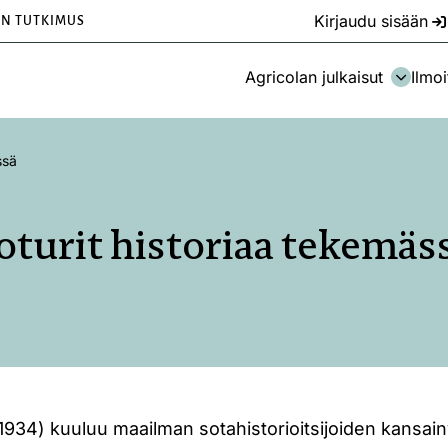
Kirjaudu sisään
EN TUTKIMUS
Agricolan julkaisut
Ilmoi
ssä
oturit historiaa tekemäs
1934) kuuluu maailman sotahistorioitsijoiden kansai