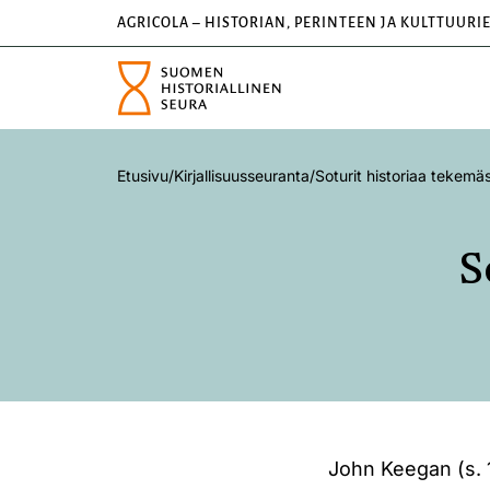
AGRICOLA – HISTORIAN, PERINTEEN JA KULTTUURI
Etusivu
/
Kirjallisuusseuranta
/
Soturit historiaa tekemä
S
John Keegan (s. 