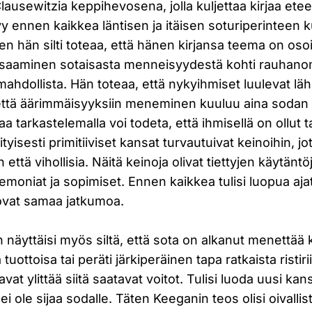
ausewitzia keppihevosena, jolla kuljettaa kirjaa ete
yy ennen kaikkea läntisen ja itäisen soturiperinteen
äen hän silti toteaa, että hänen kirjansa teema on osoi
tsaaminen sotaisasta menneisyydestä kohti rauhano
mahdollista. Hän toteaa, että nykyihmiset luulevat lähi
 että äärimmäisyyksiin meneminen kuuluu aina sodan
aa tarkastelemalla voi todeta, että ihmisellä on ollut 
rityisesti primitiiviset kansat turvautuivat keinoihin, j
 että vihollisia. Näitä keinoja olivat tiettyjen käytän
eremoniat ja sopimiset. Ennen kaikkea tulisi luopua aj
a ovat samaa jatkumoa.
näyttäisi myös siltä, että sota on alkanut menettää 
 tuottoisa tai peräti järkiperäinen tapa ratkaista ristir
at ylittää siitä saatavat voitot. Tulisi luoda uusi kan
a ei ole sijaa sodalle. Täten Keeganin teos olisi oivall