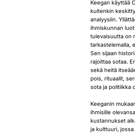
Keegan käyttää Cl
kuitenkin keskitt
analyysiin. Yllätt
ihmiskunnan luo
tulevaisuutta on 
tarkastelemalla,
Sen sijaan histori
rajoittaa sotaa. E
sekä heitä itseään
pois, rituaalit, s
sota ja politiikk
Keeganin mukaan 
ihmisille olevansa
kustannukset alkav
ja kulttuuri, joss