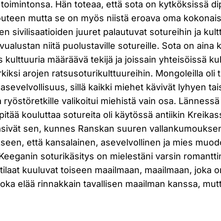
toimintonsa. Hän toteaa, että sota on kytköksissä di
talouteen mutta se on myös niistä eroava oma kokona
n sivilisaatioiden juuret palautuvat sotureihin ja kult
alustan niitä puolustaville sotureille. Sota on aina k
kulttuuria määräävä tekijä ja joissain yhteisöissä kult
kiksi arojen ratsusoturikulttuureihin. Mongoleilla oli 
asevelvollisuus, sillä kaikki miehet kävivät lyhyen t
a ryöstöretkille valikoitui miehistä vain osa. Lännessä 
pitää kouluttaa sotureita oli käytössä antiikin Kreikas
käsivät sen, kunnes Ranskan suuren vallankumoukse
lokseen, että kansalainen, asevelvollinen ja mies muo
eeganin soturikäsitys on mielestäni varsin romanttin
”sotilaat kuuluvat toiseen maailmaan, maailmaan, joka o
oka elää rinnakkain tavallisen maailman kanssa, mutt