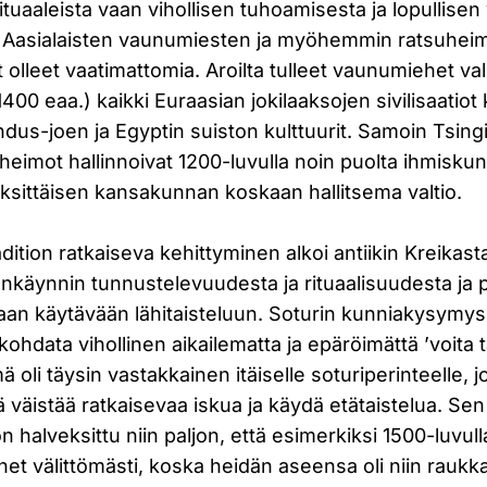
ituaaleista vaan vihollisen tuhoamisesta ja lopullisen
. Aasialaisten vaunumiesten ja myöhemmin ratsuhei
 olleet vaatimattomia. Aroilta tulleet vaunumiehet vall
00 eaa.) kaikki Euraasian jokilaaksojen sivilisaatiot
dus-joen ja Egyptin suiston kulttuurit. Samoin Tsing
eimot hallinnoivat 1200-luvulla noin puolta ihmiskunt
yksittäisen kansakunnan koskaan hallitsema valtio.
dition ratkaiseva kehittyminen alkoi antiikin Kreikasta
ankäynnin tunnustelevuudesta ja rituaalisuudesta ja p
aan käytävään lähitaisteluun. Soturin kunniakysymys 
hdata vihollinen aikailematta ja epäröimättä ’voita ta
ä oli täysin vastakkainen itäiselle soturiperinteelle, jo
ä väistää ratkaisevaa iskua ja käydä etätaistelua. Se
on halveksittu niin paljon, että esimerkiksi 1500-luvul
iehet välittömästi, koska heidän aseensa oli niin rau