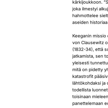
kärkijoukkoon. ”
joka ilmestyi alk
hahmottelee sielt
aseiden historiaa
Keeganin missio o
von Clausewitz o
(1832-34), että so
jatkamista, sen t
yleisesti tunnettu
mitä on pidetty y
katastrofit pääs
lähtökohdaksi ja 
todellista luonnet
toisinaan mieleen
panettelemaan ed