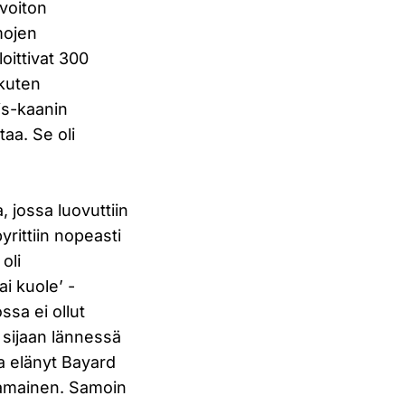
 voiton
mojen
oittivat 300
 kuten
is-kaanin
aa. Se oli
, jossa luovuttiin
yrittiin nopeasti
oli
i kuole’ -
ssa ei ollut
n sijaan lännessä
la elänyt Bayard
kkamainen. Samoin