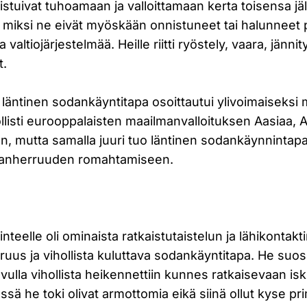
stuivat tuhoamaan ja valloittamaan kerta toisensa j
ta miksi ne eivät myöskään onnistuneet tai halunneet
 valtiojärjestelmää. Heille riitti ryöstely, vaara, jännit
t.
 läntinen sodankäyntitapa osoittautui ylivoimaiseksi 
listi eurooppalaisten maailmanvalloituksen Aasiaa, A
, mutta samalla juuri tuo läntinen sodankäynnintap
manherruuden romahtamiseen.
inteelle oli ominaista ratkaistutaistelun ja lähikontakti
oruus ja vihollista kuluttava sodankäyntitapa. He suosi
avulla vihollista heikennettiin kunnes ratkaisevaan isk
sä he toki olivat armottomia eikä siinä ollut kyse pri