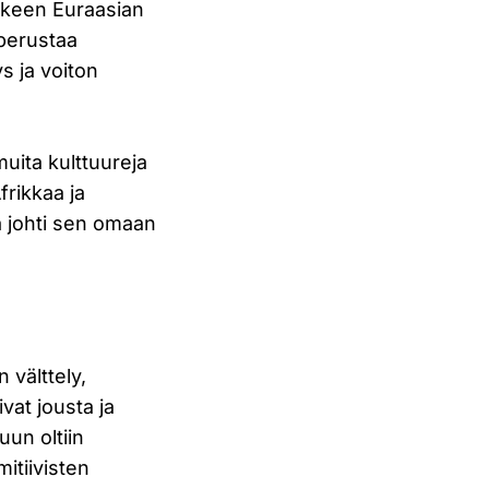
älkeen Euraasian
 perustaa
ys ja voiton
muita kulttuureja
frikkaa ja
a johti sen omaan
n välttely,
vat jousta ja
uun oltiin
mitiivisten