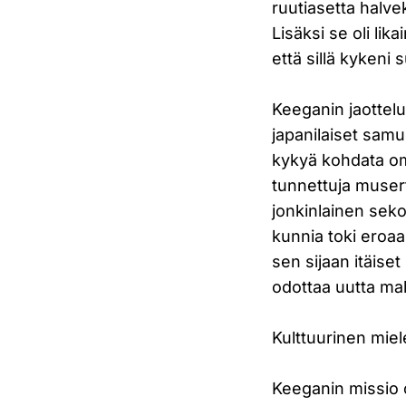
ruutiasetta halve
Lisäksi se oli lik
että sillä kykeni
Keeganin jaottelus
japanilaiset samu
kykyä kohdata om
tunnettuja musert
jonkinlainen seko
kunnia toki eroaa
sen sijaan itäiset
odottaa uutta mah
Kulttuurinen miel
Keeganin missio on