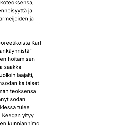
ikkoteoksensa,
enneisyyttä ja
armeijoiden ja
oreetikoista Karl
dankäynnistä”
iden hoitamisen
ta saakka
lloin laajalti,
ansodan kaltaiset
 oman teoksensa
tänyt sodan
ukiessa tulee
ä Keegan yltyy
inen kunnianhimo