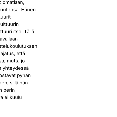
plomatiaan,
isuutensa. Hänen
tuurit
ulttuurin
tuuri itse. Tällä
tavallaan
aistelukoulutuksen
ajatus, että
sa, mutta jo
n yhteydessä
dostavat pyhän
en, sillä hän
n perin
a ei kuulu