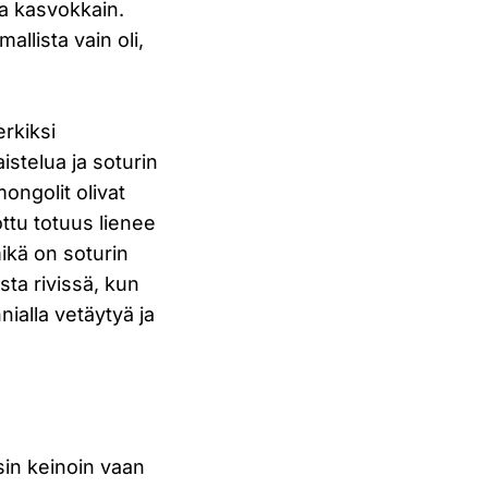
ta kasvokkain.
allista vain oli,
erkiksi
stelua ja soturin
ongolit olivat
ottu totuus lienee
mikä on soturin
sta rivissä, kun
nnialla vetäytyä ja
isin keinoin vaan