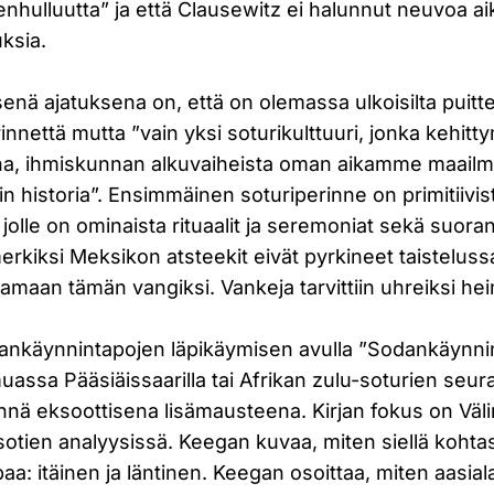
nhulluutta” ja että Clausewitz ei halunnut neuvoa ai
uksia.
nä ajatuksena on, että on olemassa ulkoisilta puitt
rinnettä mutta ”vain yksi soturikulttuuri, jonka kehitt
na, ihmiskunnan alkuvaiheista oman aikamme maail
n historia”. Ensimmäinen soturiperinne on primitiivis
jolle on ominaista rituaalit ja seremoniat sekä suora
merkiksi Meksikon atsteekit eivät pyrkineet taistelu
ttamaan tämän vangiksi. Vankeja tarvittiin uhreiksi hei
odankäynnintapojen läpikäymisen avulla ”Sodankäynnin
assa Pääsiäissaarilla tai Afrikan zulu-soturien seur
nnä eksoottisena lisämausteena. Kirjan fokus on Väl
otien analyysissä. Keegan kuvaa, miten siellä kohtasi
a: itäinen ja läntinen. Keegan osoittaa, miten aasial