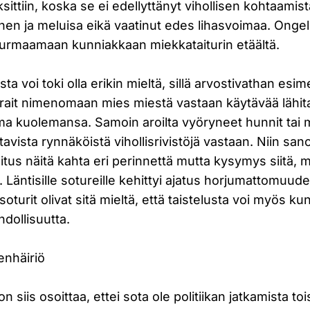
ksittiin, koska se ei edellyttänyt vihollisen kohtaamis
ainen ja meluisa eikä vaatinut edes lihasvoimaa. Ongelm
 surmaamaan kunniakkaan miekkataiturin etäältä.
ta voi toki olla erikin mieltä, sillä arvostivathan esim
rait nimenomaan mies miestä vastaan käytävää lähitai
a kuolemansa. Samoin aroilta vyöryneet hunnit tai m
avista rynnäköistä vihollisrivistöjä vastaan. Niin san
itus näitä kahta eri perinnettä mutta kysymys siitä, 
. Läntisille sotureille kehittyi ajatus horjumattomuude
 soturit olivat sitä mieltä, että taistelusta voi myös ku
dollisuutta.
enhäiriö
 siis osoittaa, ettei sota ole politiikan jatkamista to