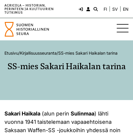
AGRICOLA – HISTORIAN,
FI
SV
EN
PERINTEEN JA KULTTUURIEN
TUTKIMUS
Etusivu
/
Kirjallisuusseuranta
/
SS-mies Sakari Haikalan tarina
SS-mies Sakari Haikalan tarina
Sakari Haikala
(alun perin
Sulinmaa
) lähti
vuonna 1941 taistelemaan vapaaehtoisena
Saksaan Waffen-SS -joukkoihin yhdessä noin