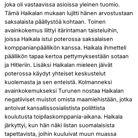
joka oli vastaavissa asioissa yleinen tuomio.
Tämä Haikalan mukaan lujitti hänen arvostustaan
saksalaista päällystöä kohtaan. Toinen
avainkokemus liittyi itärintaman taisteluihin,
joissa Haikala istui poterossa saksalaisen
komppanianpäällikön kanssa. Haikala ihmetteli
päällikön tapaa kertoa pettymyksestään sotaan
ja Hitleriin. Lisäksi Haikalan mieleen jäivät
poterossa käydyt yhteiset keskustelut
kuolemasta ja sen enteistä. Kolmanneksi
avainkokemukseksi Turunen nostaa Haikalan
negatiiviset muistot omista maamiehistään, jotka
antoivat kansallissosialistista poliittista
koulutusta toipilaskomppania-aikana. Haikala
järkyttyi, kun hän näki listan suomalaisista
tapettavista, joihin kuuluivat muun muassa