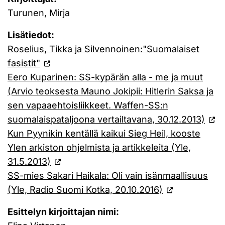
Turunen, Mirja
Lisätiedot:
Roselius, Tikka ja Silvennoinen:"Suomalaiset
fasistit"
Eero Kuparinen: SS-kypärän alla - me ja muut
(Arvio teoksesta Mauno Jokipii: Hitlerin Saksa ja
sen vapaaehtoisliikkeet. Waffen-SS:n
suomalaispataljoona vertailtavana, 30.12.2013)
Kun Pyynikin kentällä kaikui Sieg Heil, kooste
Ylen arkiston ohjelmista ja artikkeleita (Yle,
31.5.2013)
SS-mies Sakari Haikala: Oli vain isänmaallisuus
(Yle, Radio Suomi Kotka, 20.10.2016)
Esittelyn kirjoittajan nimi: