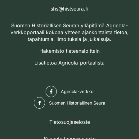
shs@histseura.fi
Suomen Historiallisen Seuran ylläpitämä Agricola-
verkkoportaali kokoaa yhteen ajankohtaista tietoa,
tapahtumia, ilmoituksia ja julkaisuja.
Hakemisto tieteenaloittain
Lisätietoa Agricola-portaalista
Facebook
Agricola-verkko
Facebook
Suomen Historiallinen Seura
Tietosuojaseloste
Saavutettavuusseloste