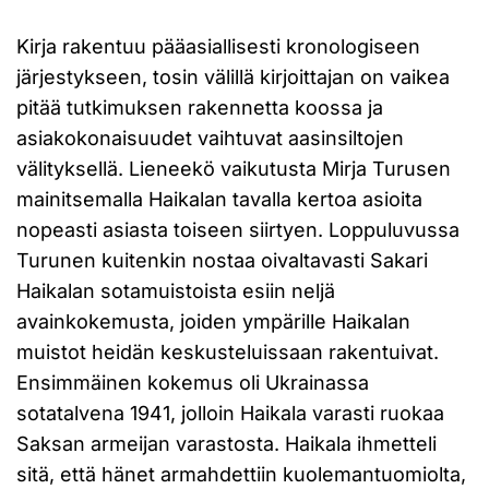
Kirja rakentuu pääasiallisesti kronologiseen
järjestykseen, tosin välillä kirjoittajan on vaikea
pitää tutkimuksen rakennetta koossa ja
asiakokonaisuudet vaihtuvat aasinsiltojen
välityksellä. Lieneekö vaikutusta Mirja Turusen
mainitsemalla Haikalan tavalla kertoa asioita
nopeasti asiasta toiseen siirtyen. Loppuluvussa
Turunen kuitenkin nostaa oivaltavasti Sakari
Haikalan sotamuistoista esiin neljä
avainkokemusta, joiden ympärille Haikalan
muistot heidän keskusteluissaan rakentuivat.
Ensimmäinen kokemus oli Ukrainassa
sotatalvena 1941, jolloin Haikala varasti ruokaa
Saksan armeijan varastosta. Haikala ihmetteli
sitä, että hänet armahdettiin kuolemantuomiolta,