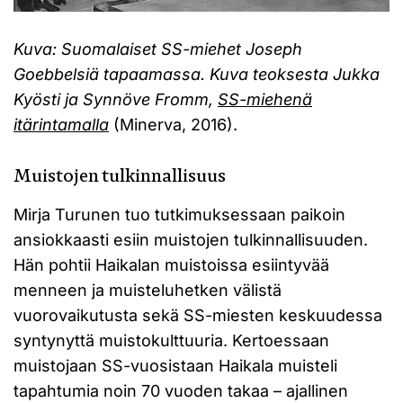
Kuva: Suomalaiset SS-miehet Joseph
Goebbelsiä tapaamassa. Kuva teoksesta Jukka
Kyösti ja Synnöve Fromm,
SS-miehenä
itärintamalla
(Minerva, 2016).
Muistojen tulkinnallisuus
Mirja Turunen tuo tutkimuksessaan paikoin
ansiokkaasti esiin muistojen tulkinnallisuuden.
Hän pohtii Haikalan muistoissa esiintyvää
menneen ja muisteluhetken välistä
vuorovaikutusta sekä SS-miesten keskuudessa
syntynyttä muistokulttuuria. Kertoessaan
muistojaan SS-vuosistaan Haikala muisteli
tapahtumia noin 70 vuoden takaa – ajallinen