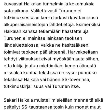
kuvaavat Haikalan tunnelmia ja kokemuksia
sota-aikana. Valitettavasti Turunen ei
tutkimuksessaan kerro tarkasti käyttämiensä
alkuperäisaineistojen lähdetietoja. Esimerkiksi
Haikalan kanssa tekemiään haastatteluja
Turunen ei mainitse lainkaan teoksen
lähdeluettelossa, vaikka ne käsittääkseni
toimivat teoksen päälähteenä. Harvakseltaan
tehdyt viittaukset eivät myöskään auta siihen,
että lukija joutuu miettimään, kenen äänestä
missäkin kohtaa tekstissä on kyse: puhuuko
tekstissä Haikala vai hänen SS-toverinsa,
tutkimuskirjallisuus vai Turunen itse.
Sakari Haikala muisteli mielellään menneitä eikä
peitellyt SS-taustaansa tosin kuin monet muut