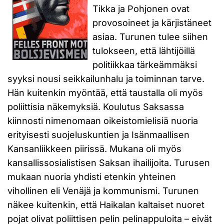
Tikka ja Pohjonen ovat
provosoineet ja kärjistäneet
asiaa. Turunen tulee siihen
tulokseen, että lähtijöillä
politiikkaa tärkeämmäksi
syyksi nousi seikkailunhalu ja toiminnan tarve.
Hän kuitenkin myöntää, että taustalla oli myös
poliittisia näkemyksiä. Koulutus Saksassa
kiinnosti nimenomaan oikeistomielisiä nuoria
erityisesti suojeluskuntien ja Isänmaallisen
Kansanliikkeen piirissä. Mukana oli myös
kansallissosialistisen Saksan ihailijoita. Turusen
mukaan nuoria yhdisti etenkin yhteinen
vihollinen eli Venäjä ja kommunismi. Turunen
näkee kuitenkin, että Haikalan kaltaiset nuoret
pojat olivat poliittisen pelin pelinappuloita – eivät