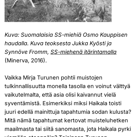
Kuva: Suomalaisia SS-miehiä Osmo Kauppisen
haudalla. Kuva teoksesta Jukka Kyösti ja
Synnöve Fromm,
SS-miehenä itärintamalla
(Minerva, 2016).
Vaikka Mirja Turunen pohtii muistojen
tulkinnallisuutta monella tasolla en voinut välttyä
vaikutelmalta, että asia olisi kaivannut vielä
syventämistä. Esimerkiksi miksi Haikala toisti
juuri edellä mainittuja tapahtumia sodan kulusta?
Mitä nämä tapahtumat kertovat muisteluhetken
maailmasta tai siitä sanomasta, jota Haikala pyrki