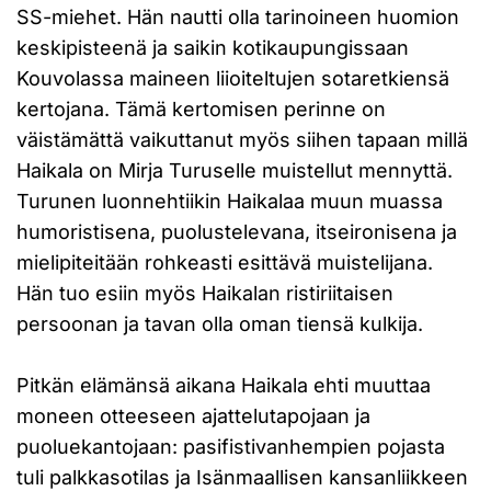
SS-miehet. Hän nautti olla tarinoineen huomion
keskipisteenä ja saikin kotikaupungissaan
Kouvolassa maineen liioiteltujen sotaretkiensä
kertojana. Tämä kertomisen perinne on
väistämättä vaikuttanut myös siihen tapaan millä
Haikala on Mirja Turuselle muistellut mennyttä.
Turunen luonnehtiikin Haikalaa muun muassa
humoristisena, puolustelevana, itseironisena ja
mielipiteitään rohkeasti esittävä muistelijana.
Hän tuo esiin myös Haikalan ristiriitaisen
persoonan ja tavan olla oman tiensä kulkija.
Pitkän elämänsä aikana Haikala ehti muuttaa
moneen otteeseen ajattelutapojaan ja
puoluekantojaan: pasifistivanhempien pojasta
tuli palkkasotilas ja Isänmaallisen kansanliikkeen