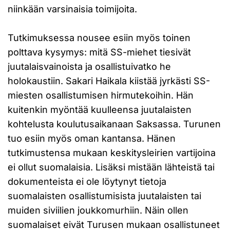
niinkään varsinaisia toimijoita.
Tutkimuksessa nousee esiin myös toinen
polttava kysymys: mitä SS-miehet tiesivät
juutalaisvainoista ja osallistuivatko he
holokaustiin. Sakari Haikala kiistää jyrkästi SS-
miesten osallistumisen hirmutekoihin. Hän
kuitenkin myöntää kuulleensa juutalaisten
kohtelusta koulutusaikanaan Saksassa. Turunen
tuo esiin myös oman kantansa. Hänen
tutkimustensa mukaan keskitysleirien vartijoina
ei ollut suomalaisia. Lisäksi mistään lähteistä tai
dokumenteista ei ole löytynyt tietoja
suomalaisten osallistumisista juutalaisten tai
muiden siviilien joukkomurhiin. Näin ollen
suomalaiset eivät Turusen mukaan osallistuneet