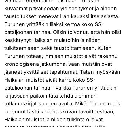
viemään eteenpäin? Toisinaan Turusen
kuvaamat pitkät sodan yleisesitykset ja aiheen
taustoitukset menevät liian kauaksi itse asiasta.
Turunen yrittääkin liiaksi kertoa koko SS-
pataljoonan tarinaa. Olisin toivonut, että hän olisi
keskittynyt Haikalan muistoihin ja niiden
tulkitsemiseen sekä taustoittamiseen. Kuten
Turunen toteaa, ihmisen muistot eivät rakennu
kronologisena jatkumona, vaan muistiin ovat
jääneet yksittäiset tapahtumat. Täten myöskään
Haikalan muistot eivät kerro koko SS-
pataljoonan tarinaa – vaikka Turunen yrittääkin
kirjassaan paikoin tätä tehdä aiemman
tutkimuskirjallisuuden avulla. Mikäli Turunen olisi
luopunut tästä kokonaiskuvan tavoitteestaan,
Haikalan muistot ja niiden tulkinta olisivat