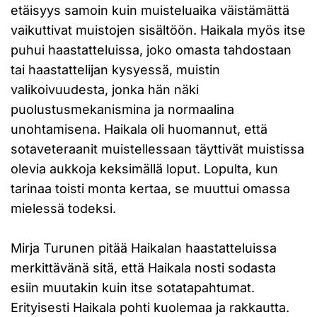
etäisyys samoin kuin muisteluaika väistämättä
vaikuttivat muistojen sisältöön. Haikala myös itse
puhui haastatteluissa, joko omasta tahdostaan
tai haastattelijan kysyessä, muistin
valikoivuudesta, jonka hän näki
puolustusmekanismina ja normaalina
unohtamisena. Haikala oli huomannut, että
sotaveteraanit muistellessaan täyttivät muistissa
olevia aukkoja keksimällä loput. Lopulta, kun
tarinaa toisti monta kertaa, se muuttui omassa
mielessä todeksi.
Mirja Turunen pitää Haikalan haastatteluissa
merkittävänä sitä, että Haikala nosti sodasta
esiin muutakin kuin itse sotatapahtumat.
Erityisesti Haikala pohti kuolemaa ja rakkautta.