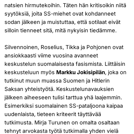
natsien hirmutekoihin. Täten hän kritisoikin niitä
syytöksiä, joita SS-miehet ovat kohdanneet
sodan jälkeen ja muistuttaa, että sotilaat eivät
silloin tienneet sitä, mitä nykyisin tiedämme.
Silvennoinen, Roselius, Tikka ja Pohjonen ovat
ansiokkaasti viime vuosina avanneet
keskustelun suomalaisesta fasismista. Liittäisin
keskusteluun myös
Markku Jokisipilän
, joka on
tutkinut muun muassa Suomen ja Hitlerin
Saksan yhteistyötä. Keskustelunavauksien
jälkeen aiheeseen tulisi tarttua yhä laajemmin.
Esimerkiksi suomalainen SS-pataljoona kaipaa
uudenlaista, tieteen kriteerit täyttävää
tutkimusta. Mirja Turunen on omalta osaltaan
tehnyt arvokasta työtä tutkimalla yhden vielä