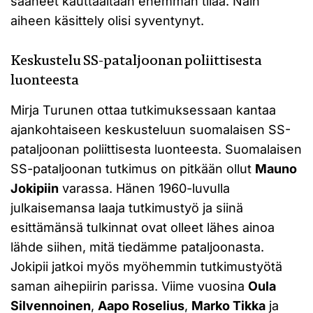
saaneet kauttaaltaan enemmän tilaa. Näin
aiheen käsittely olisi syventynyt.
Keskustelu SS-pataljoonan poliittisesta
luonteesta
Mirja Turunen ottaa tutkimuksessaan kantaa
ajankohtaiseen keskusteluun suomalaisen SS-
pataljoonan poliittisesta luonteesta. Suomalaisen
SS-pataljoonan tutkimus on pitkään ollut
Mauno
Jokipiin
varassa. Hänen 1960-luvulla
julkaisemansa laaja tutkimustyö ja siinä
esittämänsä tulkinnat ovat olleet lähes ainoa
lähde siihen, mitä tiedämme pataljoonasta.
Jokipii jatkoi myös myöhemmin tutkimustyötä
saman aihepiirin parissa. Viime vuosina
Oula
Silvennoinen
,
Aapo Roselius
,
Marko Tikka
ja