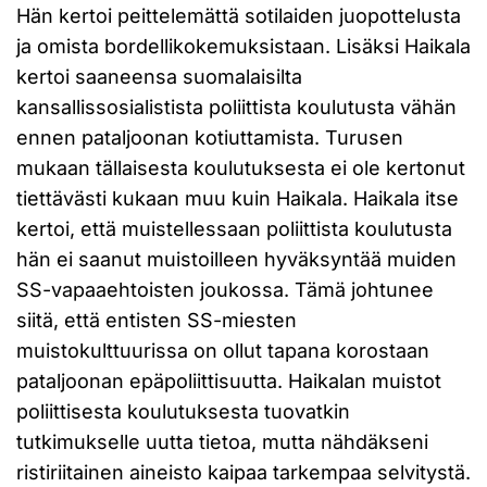
Hän kertoi peittelemättä sotilaiden juopottelusta
ja omista bordellikokemuksistaan. Lisäksi Haikala
kertoi saaneensa suomalaisilta
kansallissosialistista poliittista koulutusta vähän
ennen pataljoonan kotiuttamista. Turusen
mukaan tällaisesta koulutuksesta ei ole kertonut
tiettävästi kukaan muu kuin Haikala. Haikala itse
kertoi, että muistellessaan poliittista koulutusta
hän ei saanut muistoilleen hyväksyntää muiden
SS-vapaaehtoisten joukossa. Tämä johtunee
siitä, että entisten SS-miesten
muistokulttuurissa on ollut tapana korostaan
pataljoonan epäpoliittisuutta. Haikalan muistot
poliittisesta koulutuksesta tuovatkin
tutkimukselle uutta tietoa, mutta nähdäkseni
ristiriitainen aineisto kaipaa tarkempaa selvitystä.