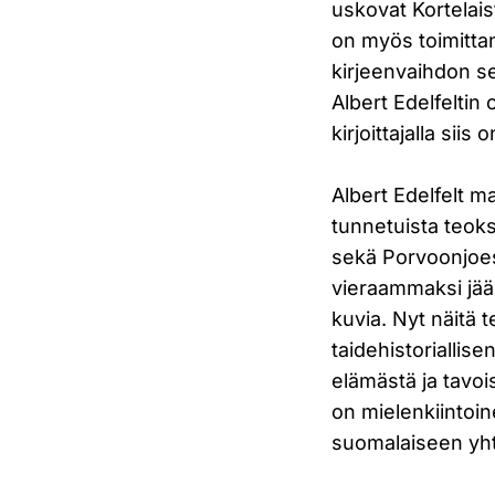
uskovat Kortelais
on myös toimittan
kirjeenvaihdon sek
Albert Edelfeltin 
kirjoittajalla siis o
Albert Edelfelt m
tunnetuista teoks
sekä Porvoonjoess
vieraammaksi jää
kuvia. Nyt näitä 
taidehistoriallis
elämästä ja tavoi
on mielenkiintoi
suomalaiseen yht