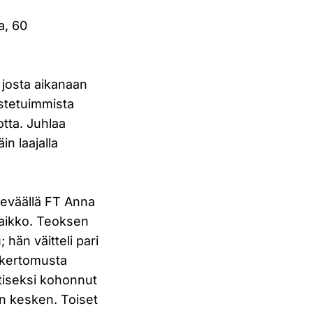
a, 60
, josta aikanaan
stetuimmista
otta. Juhlaa
in laajalla
o keväällä FT Anna
 Haikko. Teoksen
 hän väitteli pari
sikertomusta
ttiseksi kohonnut
en kesken. Toiset