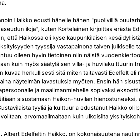
na.
anoin Haikko edusti hänelle hänen "puolivilliä puuta
seudun iloja", kuten Kortelainen kirjoittaa erästä Edel
n, että Haikossa oli kyse kaupunkilaisen kesäidyllistä.
sityisyyden tyyssija vastapainona talven julkiselle tai
untuu olleen hyvin tietoinen niin näistä vuodenkiertoon
staan kuin myös säätyläisen villa- ja huvilakulttuurin t
en kuvaa herkullisesti sitä miten taitavasti Edelfelt eli
ina näytelmän lavastuksia myöten. Ensin hän sisusti
japersoonalle ja maailmanmiehelle sopivaksi eksoottis
 äitiään sisustamaan Haikon-huvilan hienostuneeksi,
Kustavilaista tyyliä ja kulttuuria edustanut Haikko oli
avoiltaan, arvomaailmaltaan kuin ulkoisilta yksityiskoh
ha. Albert Edelfeltin Haikko. on kokonaisuutena nautin