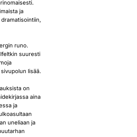
erinomaisesti.
maista ja
 dramatisointiin,
bergin runo.
lfeltkin suuresti
emoja
sivupolun lisää.
lauksista on
aidekirjassa aina
essa ja
 ulkoasultaan
an uneliaan ja
 puutarhan