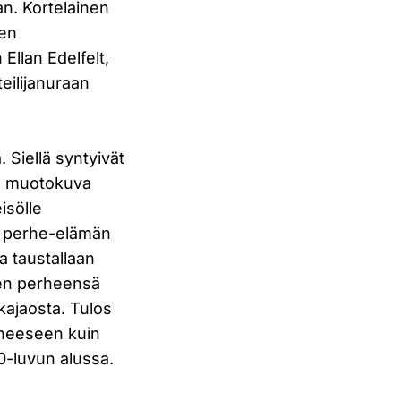
an. Kortelainen
sen
Ellan Edelfelt,
teilijanuraan
 Siellä syntyivät
in muotokuva
isölle
ä perhe-elämän
a taustallaan
änen perheensä
kajaosta. Tulos
rheeseen kuin
0-luvun alussa.