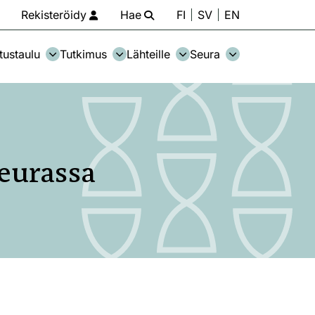
Rekisteröidy
Hae
FI
SV
EN
tustaulu
Tutkimus
Lähteille
Seura
seurassa