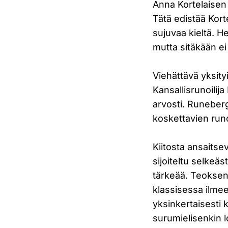
Anna Kortelaisen 
Tätä edistää Kor
sujuvaa kieltä. H
mutta sitäkään ei 
Viehättävä yksity
Kansallisrunoilija
arvosti. Runeber
koskettavien run
Kiitosta ansaitse
sijoiteltu selkeäs
tärkeää. Teoksen 
klassisessa ilmee
yksinkertaisesti 
surumielisenkin 