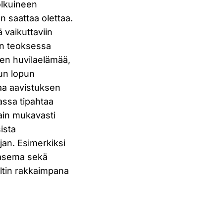
olkuineen
n saattaa olettaa.
ä vaikuttaviin
äkin teoksessa
sten huvilaelämää,
vun lopun
taa aavistuksen
rassa tipahtaa
vain mukavasti
ista
jan. Esimerkiksi
a asema sekä
eltin rakkaimpana