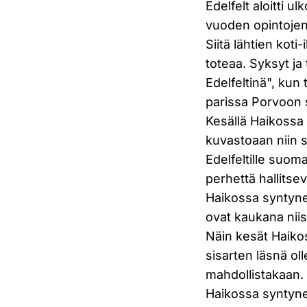
Edelfelt aloitti
vuoden opintojen
Siitä lähtien kot
toteaa. Syksyt ja 
Edelfeltinä", kun
parissa Porvoon 
Kesällä Haikossa
kuvastoaan niin s
Edelfeltille suom
perhettä hallitse
Haikossa syntynei
ovat kaukana niist
Näin kesät Haikoss
sisarten läsnä ol
mahdollistakaan. 
Haikossa syntyne