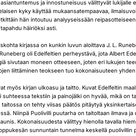
asiantuntemus ja innostuneisuus välittyvät lukijalle 
telaisen kyky käyttää mukaansatempaavaa, ilmaisuvoi
etkittäin hän intoutuu analyyseissään reipasotteiseen
tapahdu häiriöksi asti.
iskohta kirjassa on kunkin luvun aloittava J. L. Rune
 Runeberg oli Edelfeltien perheystävä, jota Albert Ede
giä sivutaan moneen otteeseen, joten eri lukujen te
ojen liittäminen teokseen tuo kokonaisuuteen yhden 
vat myös kirjan ulkoasu ja taitto. Kuvat Edelfeltin maa
ti suhteessa tekstiin ja painojälki on hyvää, mikä on t
taitossa on tehty viisas päätös pitäytyä yksinkertais
ssä. Niinpä Puolivilli puutarha on taitoltaan ilmava ja
kaunis. Kokonaisuudesta välittyy hienolla tavalla hiem
loppukesän sunnuntain tunnelma keskellä puolivillin