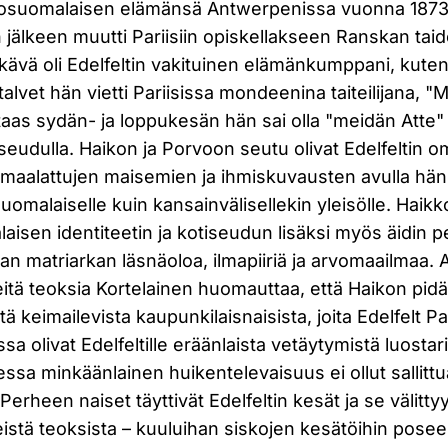
 ulkosuomalaisen elämänsä Antwerpenissa vuonna 1873
 jälkeen muutti Pariisiin opiskellakseen Ranskan tai
i-ikävä oli Edelfeltin vakituinen elämänkumppani, kute
talvet hän vietti Pariisissa mondeenina taiteilijana, 
 taas sydän- ja loppukesän hän sai olla "meidän Atte
seudulla. Haikon ja Porvoon seutu olivat Edelfeltin 
 maalattujen maisemien ja ihmiskuvausten avulla hä
uomalaiselle kuin kansainvälisellekin yleisölle. Haikk
alaisen identiteetin ja kotiseudun lisäksi myös äidin p
van matriarkan läsnäoloa, ilmapiiriä ja arvomaailmaa
tä teoksia Kortelainen huomauttaa, että Haikon pidä
ä keimailevista kaupunkilaisnaisista, joita Edelfelt Pa
a olivat Edelfeltille eräänlaista vetäytymistä luostarii
lessa minkäänlainen huikentelevaisuus ei ollut sallitt
Perheen naiset täyttivät Edelfeltin kesät ja se välit
istä teoksista – kuuluihan siskojen kesätöihin pose