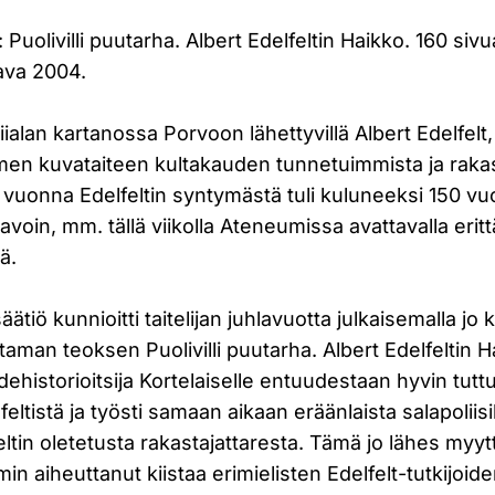
Puolivilli puutarha. Albert Edelfeltin Haikko. 160 sivu
tava 2004.
iialan kartanossa Porvoon lähettyvillä Albert Edelfelt
omen kuvataiteen kultakauden tunnetuimmista ja raka
änä vuonna Edelfeltin syntymästä tuli kuluneeksi 150 vu
voin, mm. tällä viikolla Ateneumissa avattavalla erittä
ä.
säätiö kunnioitti taitelijan juhlavuotta julkaisemalla j
ittaman teoksen Puolivilli puutarha. Albert Edelfeltin
ehistorioitsija Kortelaiselle entuudestaan hyvin tuttu;
lfeltistä ja työsti samaan aikaan eräänlaista salapolii
feltin oletetusta rakastajattaresta. Tämä jo lähes myy
in aiheuttanut kiistaa erimielisten Edelfelt-tutkijoid