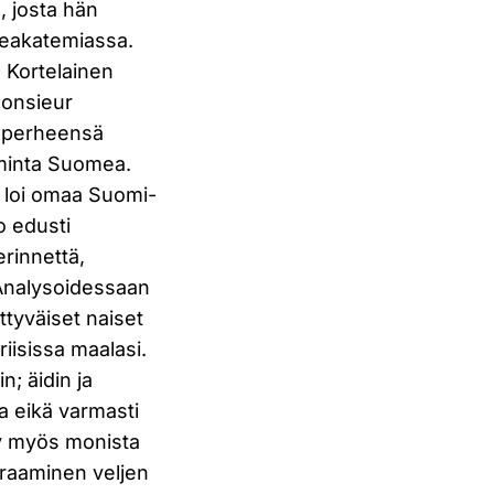
, josta hän
deakatemiassa.
n Kortelainen
"Monsieur
" perheensä
ominta Suomea.
n loi omaa Suomi-
o edusti
erinnettä,
. Analysoidessaan
ttyväiset naiset
riisissa maalasi.
n; äidin ja
ua eikä varmasti
tyy myös monista
eraaminen veljen