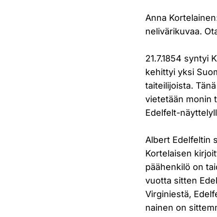
Anna Kortelainen: 
nelivärikuvaa. O
21.7.1854 syntyi K
kehittyi yksi Su
taiteilijoista. T
vietetään monin ta
Edelfelt-näyttelyll
Albert Edelfeltin 
Kortelaisen kirjo
päähenkilö on taid
vuotta sitten Ede
Virginiestä, Edel
nainen on sittemm