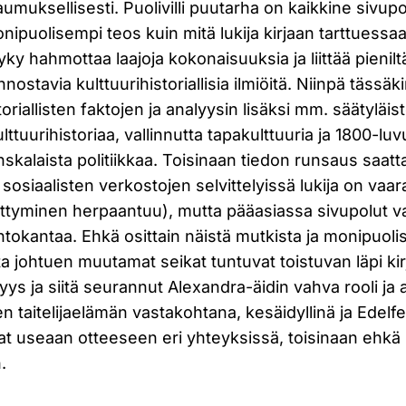
muksellisesti. Puolivilli puutarha on kaikkine sivup
ipuolisempi teos kuin mitä lukija kirjaan tarttuessaa
yky hahmottaa laajoja kokonaisuuksia ja liittää pienilt
innostavia kulttuurihistoriallisia ilmiöitä. Niinpä täss
oriallisten faktojen ja analyysin lisäksi mm. säätyläi
ttuurihistoriaa, vallinnutta tapakulttuuria ja 1800-lu
nskalaista politiikkaa. Toisinaan tiedon runsaus saat
 sosiaalisten verkostojen selvittelyissä lukija on vaa
kittyminen herpaantuu), mutta pääasiassa sivupolut 
ntokantaa. Ehkä osittain näistä mutkista ja monipuolis
a johtuen muutamat seikat tuntuvat toistuvan läpi kir
myys ja siitä seurannut Alexandra-äidin vahva rooli j
sen taitelijaelämän vastakohtana, kesäidyllinä ja Edelf
t useaan otteeseen eri yhteyksissä, toisinaan ehkä
.