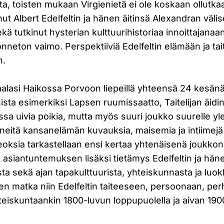
ta, toisten mukaan Virgienietä ei ole koskaan ollutka
ut Albert Edelfeltin ja hänen äitinsä Alexandran väli
ä tutkinut hysterian kulttuurihistoriaa innoittajanaan 
onneton vaimo. Perspektiiviä Edelfeltin elämään ja tai
n.
aalasi Haikossa Porvoon liepeillä yhteensä 24 kesänä.
ista esimerkiksi Lapsen ruumissaatto, Taitelijan äid
a uivia poikia, mutta myös suuri joukko suurelle yle
neitä kansanelämän kuvauksia, maisemia ja intiimej
teoksia tarkastellaan ensi kertaa yhtenäisenä joukkon
en asiantuntemuksen lisäksi tietämys Edelfeltin ja h
sta sekä ajan tapakulttuurista, yhteiskunnasta ja luok
nen matka niin Edelfeltin taiteeseen, persoonaan, pe
eiskuntaankin 1800-luvun loppupuolella ja aivan 190