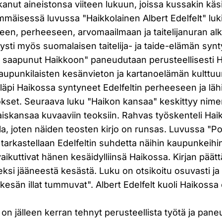
kanut aineistonsa viiteen lukuun, joissa kussakin käs
mäisessä luvussa "Haikkolainen Albert Edelfelt" luki
teen, perheeseen, arvomaailmaan ja taitelijanuran al
etysti myös suomalaisen taitelija- ja taide-elämän syn
 saapunut Haikkoon" paneudutaan perusteellisesti 
aupunkilaisten kesänvieton ja kartanoelämän kulttuur
pi Haikossa syntyneet Edelfeltin perheeseen ja lähipii
eokset. Seuraava luku "Haikon kansaa" keskittyy nim
aiskansaa kuvaaviin teoksiin. Rahvas työskenteli Ha
la, joten näiden teosten kirjo on runsas. Luvussa "Po
arkastellaan Edelfeltin suhdetta näihin kaupunkeihin
vaikuttivat hänen kesäidylliinsä Haikossa. Kirjan päätt
seksi jääneestä kesästä. Luku on otsikoitu osuvasti ja
esän illat tummuvat". Albert Edelfelt kuoli Haikossa
on jälleen kerran tehnyt perusteellista työtä ja pane