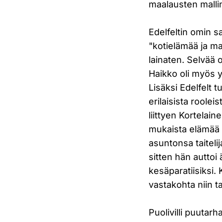
maalausten malli
Edelfeltin omin s
"kotielämää ja maa
lainaten. Selvää o
Haikko oli myös yk
Lisäksi Edelfelt t
erilaisista roolei
liittyen Kortelain
mukaista elämää a
asuntonsa taiteli
sitten hän auttoi
kesäparatiisiksi. 
vastakohta niin t
Puolivilli puutar