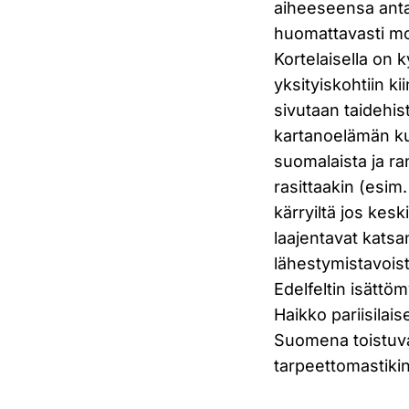
aiheeseensa antau
huomattavasti mon
Kortelaisella on k
yksityiskohtiin ki
sivutaan taidehist
kartanoelämän kul
suomalaista ja ra
rasittaakin (esim.
kärryiltä jos kes
laajentavat katsa
lähestymistavoist
Edelfeltin isättö
Haikko pariisilai
Suomena toistuva
tarpeettomastikin