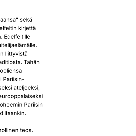
rhaansa" sekä
feltin kirjettä
 Edelfeltille
telijaelämälle.
 liittyvistä
raditiosta. Tähän
 rooliensa
 Pariisin-
eksi ateljeeksi,
 eurooppalaiseksi
 boheemin Pariisin
diltaankin.
nollinen teos.