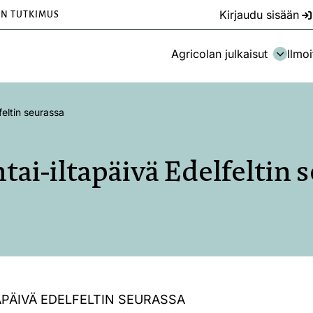
Kirjaudu sisään
EN TUTKIMUS
Agricolan julkaisut
Ilmoi
feltin seurassa
ai-iltapäivä Edelfeltin 
APÄIVÄ EDELFELTIN SEURASSA