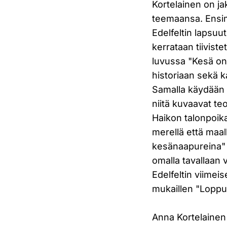
Kortelainen on ja
teemaansa. Ensim
Edelfeltin lapsuu
kerrataan tiivist
luvussa "Kesä on
historiaan sekä k
Samalla käydään lä
niitä kuvaavat t
Haikon talonpoik
merellä että maal
kesänaapureina" t
omalla tavallaan 
Edelfeltin viimei
mukaillen "Loppuk
Anna Kortelainen 