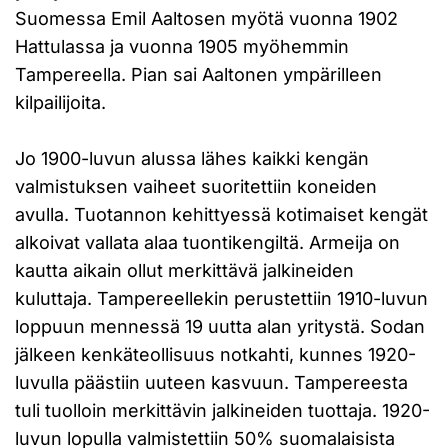
Suomessa Emil Aaltosen myötä vuonna 1902
Hattulassa ja vuonna 1905 myöhemmin
Tampereella. Pian sai Aaltonen ympärilleen
kilpailijoita.
Jo 1900-luvun alussa lähes kaikki kengän
valmistuksen vaiheet suoritettiin koneiden
avulla. Tuotannon kehittyessä kotimaiset kengät
alkoivat vallata alaa tuontikengiltä. Armeija on
kautta aikain ollut merkittävä jalkineiden
kuluttaja. Tampereellekin perustettiin 1910-luvun
loppuun mennessä 19 uutta alan yritystä. Sodan
jälkeen kenkäteollisuus notkahti, kunnes 1920-
luvulla päästiin uuteen kasvuun. Tampereesta
tuli tuolloin merkittävin jalkineiden tuottaja. 1920-
luvun lopulla valmistettiin 50% suomalaisista