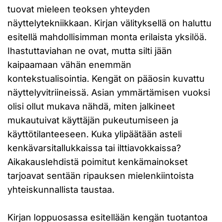
tuovat mieleen teoksen yhteyden
näyttelytekniikkaan. Kirjan välityksellä on haluttu
esitellä mahdollisimman monta erilaista yksilöä.
Ihastuttaviahan ne ovat, mutta silti jään
kaipaamaan vähän enemmän
kontekstualisointia. Kengät on pääosin kuvattu
näyttelyvitriineissä. Asian ymmärtämisen vuoksi
olisi ollut mukava nähdä, miten jalkineet
mukautuivat käyttäjän pukeutumiseen ja
käyttötilanteeseen. Kuka ylipäätään asteli
kenkävarsitallukkaissa tai ilttiavokkaissa?
Aikakauslehdistä poimitut kenkämainokset
tarjoavat sentään ripauksen mielenkiintoista
yhteiskunnallista taustaa.
Kirjan loppuosassa esitellään kengän tuotantoa