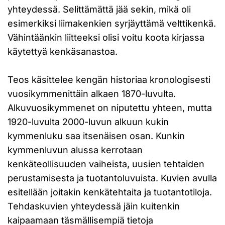
yhteydessä. Selittämättä jää sekin, mikä oli
esimerkiksi liimakenkien syrjäyttämä velttikenkä.
Vähintäänkin liitteeksi olisi voitu koota kirjassa
käytettyä kenkäsanastoa.
Teos käsittelee kengän historiaa kronologisesti
vuosikymmenittäin alkaen 1870-luvulta.
Alkuvuosikymmenet on niputettu yhteen, mutta
1920-luvulta 2000-luvun alkuun kukin
kymmenluku saa itsenäisen osan. Kunkin
kymmenluvun alussa kerrotaan
kenkäteollisuuden vaiheista, uusien tehtaiden
perustamisesta ja tuotantoluvuista. Kuvien avulla
esitellään joitakin kenkätehtaita ja tuotantotiloja.
Tehdaskuvien yhteydessä jäin kuitenkin
kaipaamaan täsmällisempiä tietoja