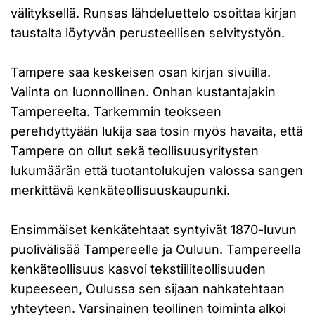
välityksellä. Runsas lähdeluettelo osoittaa kirjan
taustalta löytyvän perusteellisen selvitystyön.
Tampere saa keskeisen osan kirjan sivuilla.
Valinta on luonnollinen. Onhan kustantajakin
Tampereelta. Tarkemmin teokseen
perehdyttyään lukija saa tosin myös havaita, että
Tampere on ollut sekä teollisuusyritysten
lukumäärän että tuotantolukujen valossa sangen
merkittävä kenkäteollisuuskaupunki.
Ensimmäiset kenkätehtaat syntyivät 1870-luvun
puolivälisää Tampereelle ja Ouluun. Tampereella
kenkäteollisuus kasvoi tekstiiliteollisuuden
kupeeseen, Oulussa sen sijaan nahkatehtaan
yhteyteen. Varsinainen teollinen toiminta alkoi