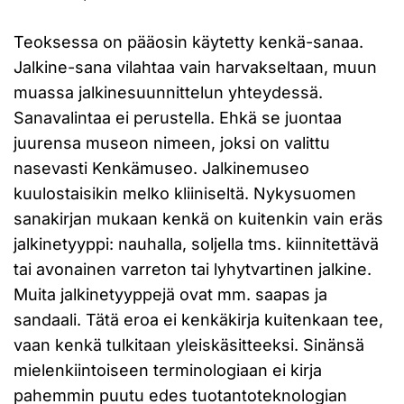
Teoksessa on pääosin käytetty kenkä-sanaa.
Jalkine-sana vilahtaa vain harvakseltaan, muun
muassa jalkinesuunnittelun yhteydessä.
Sanavalintaa ei perustella. Ehkä se juontaa
juurensa museon nimeen, joksi on valittu
nasevasti Kenkämuseo. Jalkinemuseo
kuulostaisikin melko kliiniseltä. Nykysuomen
sanakirjan mukaan kenkä on kuitenkin vain eräs
jalkinetyyppi: nauhalla, soljella tms. kiinnitettävä
tai avonainen varreton tai lyhytvartinen jalkine.
Muita jalkinetyyppejä ovat mm. saapas ja
sandaali. Tätä eroa ei kenkäkirja kuitenkaan tee,
vaan kenkä tulkitaan yleiskäsitteeksi. Sinänsä
mielenkiintoiseen terminologiaan ei kirja
pahemmin puutu edes tuotantoteknologian