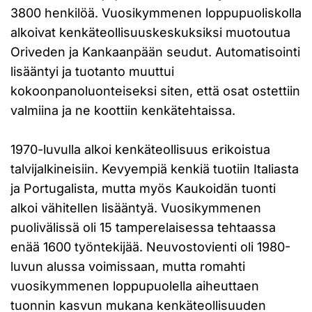
3800 henkilöä. Vuosikymmenen loppupuoliskolla
alkoivat kenkäteollisuuskeskuksiksi muotoutua
Oriveden ja Kankaanpään seudut. Automatisointi
lisääntyi ja tuotanto muuttui
kokoonpanoluonteiseksi siten, että osat ostettiin
valmiina ja ne koottiin kenkätehtaissa.
1970-luvulla alkoi kenkäteollisuus erikoistua
talvijalkineisiin. Kevyempiä kenkiä tuotiin Italiasta
ja Portugalista, mutta myös Kaukoidän tuonti
alkoi vähitellen lisääntyä. Vuosikymmenen
puolivälissä oli 15 tamperelaisessa tehtaassa
enää 1600 työntekijää. Neuvostovienti oli 1980-
luvun alussa voimissaan, mutta romahti
vuosikymmenen loppupuolella aiheuttaen
tuonnin kasvun mukana kenkäteollisuuden