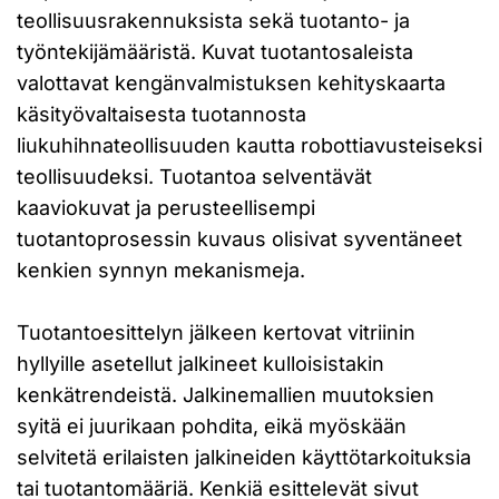
teollisuusrakennuksista sekä tuotanto- ja
työntekijämääristä. Kuvat tuotantosaleista
valottavat kengänvalmistuksen kehityskaarta
käsityövaltaisesta tuotannosta
liukuhihnateollisuuden kautta robottiavusteiseksi
teollisuudeksi. Tuotantoa selventävät
kaaviokuvat ja perusteellisempi
tuotantoprosessin kuvaus olisivat syventäneet
kenkien synnyn mekanismeja.
Tuotantoesittelyn jälkeen kertovat vitriinin
hyllyille asetellut jalkineet kulloisistakin
kenkätrendeistä. Jalkinemallien muutoksien
syitä ei juurikaan pohdita, eikä myöskään
selvitetä erilaisten jalkineiden käyttötarkoituksia
tai tuotantomääriä. Kenkiä esittelevät sivut