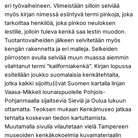
eri työvaiheineen. Viimeistään silloin selviää
myös kirjan nimessä esiintyvä termi pinkoja, joka
tarkoittaa henkilöä, joka pinkoo neuloksen
lestille, jolloin tuleva kenkä saa lestin muodon.
Tuotantovaiheiden jälkeen selvitetään myös
kengän rakennetta ja eri malleja. Selkeiden
piirrosten avulla selviää muun muassa aiemmin
vilahtanut termi "kaliforniakenkä". Kirjan lopussa
esitellään joukko suomalaisia kenkätehtaita,
jotka kaikki sijoittu(i)vat Suomen kartalla linjan
Vaasa-Mikkeli lounaispuolelle Pohjois-
Pohjanmaalla sijaitsevia Sieviä ja Oulua lukuun
ottamatta. Teoksen mukaan Kenkämuseo jatkaa
tehtaita koskevan tiedon kartuttamista.
Muutamalla sivulla vilautetaan vielä Tampereen
museoiden kenkäkokoelmia kuvamateriaalin