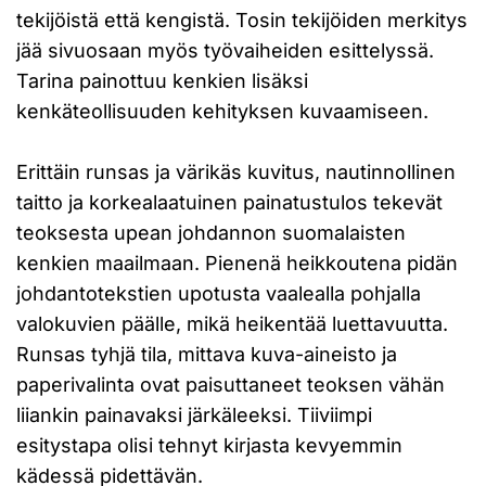
tekijöistä että kengistä. Tosin tekijöiden merkitys
jää sivuosaan myös työvaiheiden esittelyssä.
Tarina painottuu kenkien lisäksi
kenkäteollisuuden kehityksen kuvaamiseen.
Erittäin runsas ja värikäs kuvitus, nautinnollinen
taitto ja korkealaatuinen painatustulos tekevät
teoksesta upean johdannon suomalaisten
kenkien maailmaan. Pienenä heikkoutena pidän
johdantotekstien upotusta vaalealla pohjalla
valokuvien päälle, mikä heikentää luettavuutta.
Runsas tyhjä tila, mittava kuva-aineisto ja
paperivalinta ovat paisuttaneet teoksen vähän
liiankin painavaksi järkäleeksi. Tiiviimpi
esitystapa olisi tehnyt kirjasta kevyemmin
kädessä pidettävän.