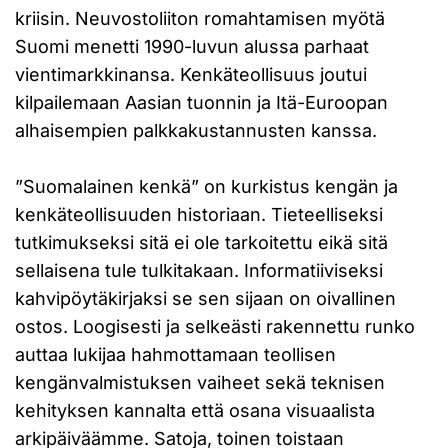
kriisin. Neuvostoliiton romahtamisen myötä
Suomi menetti 1990-luvun alussa parhaat
vientimarkkinansa. Kenkäteollisuus joutui
kilpailemaan Aasian tuonnin ja Itä-Euroopan
alhaisempien palkkakustannusten kanssa.
”Suomalainen kenkä” on kurkistus kengän ja
kenkäteollisuuden historiaan. Tieteelliseksi
tutkimukseksi sitä ei ole tarkoitettu eikä sitä
sellaisena tule tulkitakaan. Informatiiviseksi
kahvipöytäkirjaksi se sen sijaan on oivallinen
ostos. Loogisesti ja selkeästi rakennettu runko
auttaa lukijaa hahmottamaan teollisen
kengänvalmistuksen vaiheet sekä teknisen
kehityksen kannalta että osana visuaalista
arkipäiväämme. Satoja, toinen toistaan