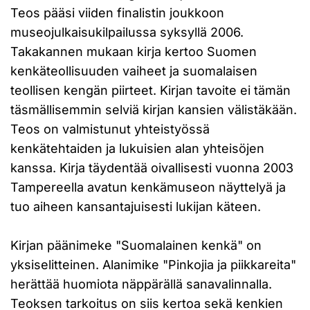
Teos pääsi viiden finalistin joukkoon
museojulkaisukilpailussa syksyllä 2006.
Takakannen mukaan kirja kertoo Suomen
kenkäteollisuuden vaiheet ja suomalaisen
teollisen kengän piirteet. Kirjan tavoite ei tämän
täsmällisemmin selviä kirjan kansien välistäkään.
Teos on valmistunut yhteistyössä
kenkätehtaiden ja lukuisien alan yhteisöjen
kanssa. Kirja täydentää oivallisesti vuonna 2003
Tampereella avatun kenkämuseon näyttelyä ja
tuo aiheen kansantajuisesti lukijan käteen.
Kirjan päänimeke "Suomalainen kenkä" on
yksiselitteinen. Alanimike "Pinkojia ja piikkareita"
herättää huomiota näppärällä sanavalinnalla.
Teoksen tarkoitus on siis kertoa sekä kenkien