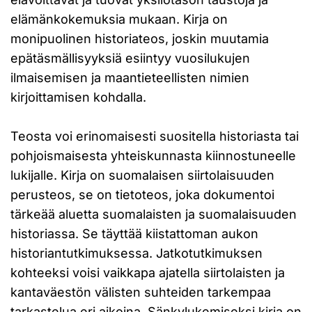
elämänkokemuksia mukaan. Kirja on
monipuolinen historiateos, joskin muutamia
epätäsmällisyyksiä esiintyy vuosilukujen
ilmaisemisen ja maantieteellisten nimien
kirjoittamisen kohdalla.
Teosta voi erinomaisesti suositella historiasta tai
pohjoismaisesta yhteiskunnasta kiinnostuneelle
lukijalle. Kirja on suomalaisen siirtolaisuuden
perusteos, se on tietoteos, joka dokumentoi
tärkeää aluetta suomalaisten ja suomalaisuuden
historiassa. Se täyttää kiistattoman aukon
historiantutkimuksessa. Jatkotutkimuksen
kohteeksi voisi vaikkapa ajatella siirtolaisten ja
kantaväestön välisten suhteiden tarkempaa
tarkastelua eri aikoina. Sänkylukemiseksi kirja on