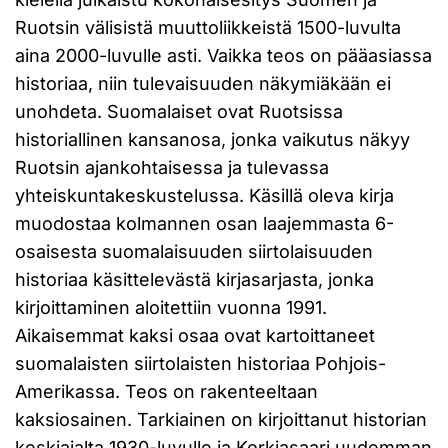
Ruotsin välisistä muuttoliikkeistä 1500-luvulta
aina 2000-luvulle asti. Vaikka teos on pääasiassa
historiaa, niin tulevaisuuden näkymiäkään ei
unohdeta. Suomalaiset ovat Ruotsissa
historiallinen kansanosa, jonka vaikutus näkyy
Ruotsin ajankohtaisessa ja tulevassa
yhteiskuntakeskustelussa. Käsillä oleva kirja
muodostaa kolmannen osan laajemmasta 6-
osaisesta suomalaisuuden siirtolaisuuden
historiaa käsittelevästä kirjasarjasta, jonka
kirjoittaminen aloitettiin vuonna 1991.
Aikaisemmat kaksi osaa ovat kartoittaneet
suomalaisten siirtolaisten historiaa Pohjois-
Amerikassa. Teos on rakenteeltaan
kaksiosainen. Tarkiainen on kirjoittanut historian
keskiajalta 1930-luvulle ja Korkiasaari uudemman