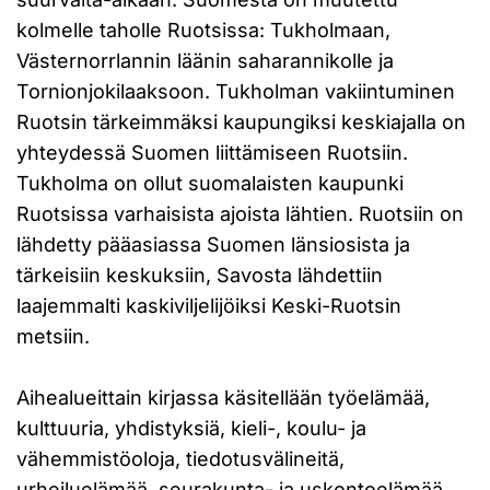
kolmelle taholle Ruotsissa: Tukholmaan,
Västernorrlannin läänin saharannikolle ja
Tornionjokilaaksoon. Tukholman vakiintuminen
Ruotsin tärkeimmäksi kaupungiksi keskiajalla on
yhteydessä Suomen liittämiseen Ruotsiin.
Tukholma on ollut suomalaisten kaupunki
Ruotsissa varhaisista ajoista lähtien. Ruotsiin on
lähdetty pääasiassa Suomen länsiosista ja
tärkeisiin keskuksiin, Savosta lähdettiin
laajemmalti kaskiviljelijöiksi Keski-Ruotsin
metsiin.
Aihealueittain kirjassa käsitellään työelämää,
kulttuuria, yhdistyksiä, kieli-, koulu- ja
vähemmistöoloja, tiedotusvälineitä,
urheiluelämää, seurakunta- ja uskontoelämää,