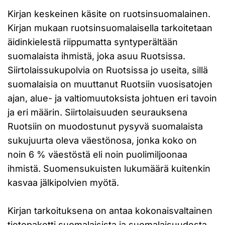
Kirjan keskeinen käsite on ruotsinsuomalainen.
Kirjan mukaan ruotsinsuomalaisella tarkoitetaan
äidinkielestä riippumatta syntyperältään
suomalaista ihmistä, joka asuu Ruotsissa.
Siirtolaissukupolvia on Ruotsissa jo useita, sillä
suomalaisia on muuttanut Ruotsiin vuosisatojen
ajan, alue- ja valtiomuutoksista johtuen eri tavoin
ja eri määrin. Siirtolaisuuden seurauksena
Ruotsiin on muodostunut pysyvä suomalaista
sukujuurta oleva väestönosa, jonka koko on
noin 6 % väestöstä eli noin puolimiljoonaa
ihmistä. Suomensukuisten lukumäärä kuitenkin
kasvaa jälkipolvien myötä.
Kirjan tarkoituksena on antaa kokonaisvaltainen
tietopaketti suomalaisista ja suomalaisuudesta