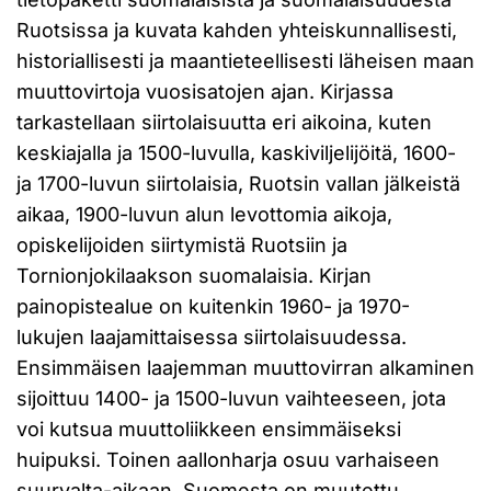
Ruotsissa ja kuvata kahden yhteiskunnallisesti,
historiallisesti ja maantieteellisesti läheisen maan
muuttovirtoja vuosisatojen ajan. Kirjassa
tarkastellaan siirtolaisuutta eri aikoina, kuten
keskiajalla ja 1500-luvulla, kaskiviljelijöitä, 1600-
ja 1700-luvun siirtolaisia, Ruotsin vallan jälkeistä
aikaa, 1900-luvun alun levottomia aikoja,
opiskelijoiden siirtymistä Ruotsiin ja
Tornionjokilaakson suomalaisia. Kirjan
painopistealue on kuitenkin 1960- ja 1970-
lukujen laajamittaisessa siirtolaisuudessa.
Ensimmäisen laajemman muuttovirran alkaminen
sijoittuu 1400- ja 1500-luvun vaihteeseen, jota
voi kutsua muuttoliikkeen ensimmäiseksi
huipuksi. Toinen aallonharja osuu varhaiseen
suurvalta-aikaan. Suomesta on muutettu