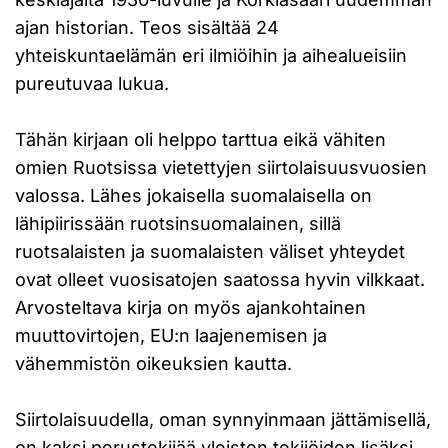
ajan historian. Teos sisältää 24
yhteiskuntaelämän eri ilmiöihin ja aihealueisiin
pureutuvaa lukua.
Tähän kirjaan oli helppo tarttua eikä vähiten
omien Ruotsissa vietettyjen siirtolaisuusvuosien
valossa. Lähes jokaisella suomalaisella on
lähipiirissään ruotsinsuomalainen, sillä
ruotsalaisten ja suomalaisten väliset yhteydet
ovat olleet vuosisatojen saatossa hyvin vilkkaat.
Arvosteltava kirja on myös ajankohtainen
muuttovirtojen, EU:n laajenemisen ja
vähemmistön oikeuksien kautta.
Siirtolaisuudella, oman synnyinmaan jättämisellä,
on kaksi perustekijää yleisten tekijöiden lisäksi,