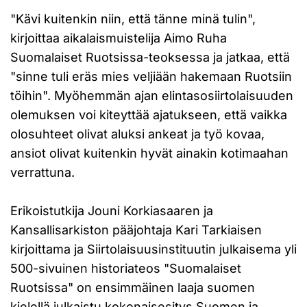
"Kävi kuitenkin niin, että tänne minä tulin",
kirjoittaa aikalaismuistelija Aimo Ruha
Suomalaiset Ruotsissa-teoksessa ja jatkaa, että
"sinne tuli eräs mies veljiään hakemaan Ruotsiin
töihin". Myöhemmän ajan elintasosiirtolaisuuden
olemuksen voi kiteyttää ajatukseen, että vaikka
olosuhteet olivat aluksi ankeat ja työ kovaa,
ansiot olivat kuitenkin hyvät ainakin kotimaahan
verrattuna.
Erikoistutkija Jouni Korkiasaaren ja
Kansallisarkiston pääjohtaja Kari Tarkiaisen
kirjoittama ja Siirtolaisuusinstituutin julkaisema yli
500-sivuinen historiateos "Suomalaiset
Ruotsissa" on ensimmäinen laaja suomen
kielellä julkaistu kokonaisesitys Suomen ja