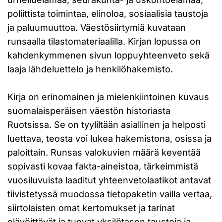
poliittista toimintaa, elinoloa, sosiaalisia taustoja
ja paluumuuttoa. Väestösiirtymiä kuvataan
runsaalla tilastomateriaalilla. Kirjan lopussa on
kahdenkymmenen sivun loppuyhteenveto sekä
laaja lähdeluettelo ja henkilöhakemisto.
Kirja on erinomainen ja mielenkiintoinen kuvaus
suomalaisperäisen väestön historiasta
Ruotsissa. Se on tyyliltään asiallinen ja helposti
luettava, teosta voi lukea hakemistona, osissa ja
paloittain. Runsas valokuvien määrä keventää
sopivasti kovaa fakta-aineistoa, tärkeimmistä
vuosiluvuista laaditut yhteenvetolaatikot antavat
tiivistetyssä muodossa tietopaketin vailla vertaa,
siirtolaisten omat kertomukset ja tarinat
elävöittävät ja tuovat yksilötason taustoja ja