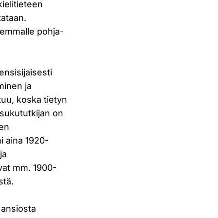
ielitieteen
tataan.
jemmalle pohja-
nsisijaisesti
minen ja
uu, koska tietyn
 sukututkijan on
nen
i aina 1920-
ja
vat mm. 1900-
stä.
 ansiosta