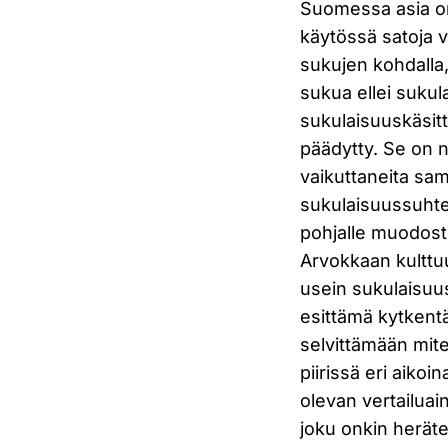
Suomessa asia on 
käytössä satoja v
sukujen kohdalla, 
sukua ellei sukula
sukulaisuuskäsit
päädytty. Se on n
vaikuttaneita sam
sukulaisuussuhtee
pohjalle muodost
Arvokkaan kulttu
usein sukulaisuus
esittämä kytkentä
selvittämään mite
piirissä eri aikoin
olevan vertailuai
joku onkin heräte