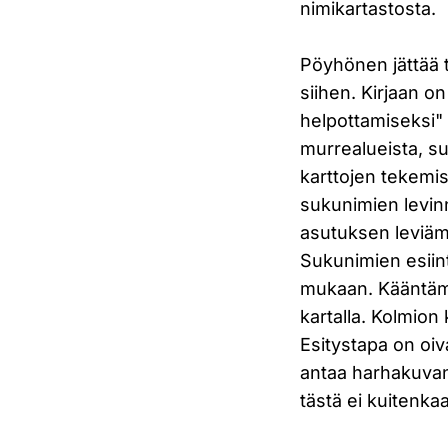
nimikartastosta.
Pöyhönen jättää t
siihen. Kirjaan o
helpottamiseksi" 
murrealueista, s
karttojen tekemis
sukunimien levin
asutuksen leviäm
Sukunimien esiint
mukaan. Kääntämäl
kartalla. Kolmion
Esitystapa on oiv
antaa harhakuvan
tästä ei kuitenkaa