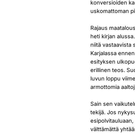
konversioiden kau
uskomattoman pit
Rajaus maatalous
heti kirjan aluss
niitä vastaavista
Karjalassa ennen 
esityksen ulkopuo
erillinen teos. S
luvun loppu viime
armottomia aaltoj
Sain sen vaikute
tekijä. Jos nykys
esipolvitauluaan,
välttämättä yhtään