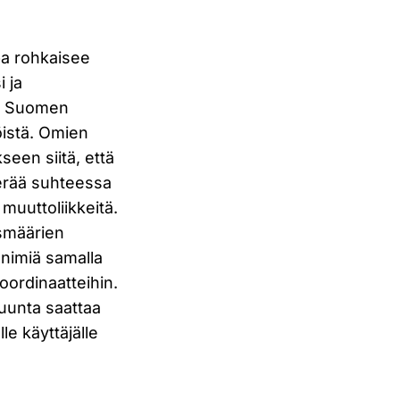
pa rohkaisee
i ja
mm. Suomen
öistä. Omien
seen siitä, että
perää suhteessa
uuttoliikkeitä.
usmäärien
 nimiä samalla
oordinaatteihin.
suunta saattaa
e käyttäjälle