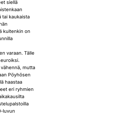
t siellä
laistenkaan
ä tai kaukaista
ähän
ä kuitenkin on
nnilla
jen varaan. Tälle
euroiksi.
i vähennä, mutta
llaan Pöyhösen
lä haastaa
neet eri ryhmien
 aikakausilta
telupalstoilla
0-luvun