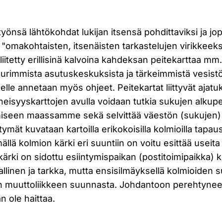
yönsä lähtökohdat lukijan itsensä pohdittaviksi ja jo
n "omakohtaisten, itsenäisten tarkastelujen virikkeeks
liitetty erillisinä kalvoina kahdeksan peitekarttaa 
uurimmista asutuskeskuksista ja tärkeimmistä vesist
elle annetaan myös ohjeet. Peitekartat liittyvät ajatuk
neisyyskarttojen avulla voidaan tutkia sukujen alku
iseen maassamme sekä selvittää väestön (sukujen) m
ymät kuvataan kartoilla erikokoisilla kolmioilla tapa
lä kolmion kärki eri suuntiin on voitu esittää useita
 kärki on sidottu esiintymispaikan (postitoimipaikka) k
allinen ja tarkka, mutta ensisilmäyksellä kolmioiden 
 muuttoliikkeen suunnasta. Johdantoon perehtyneell
n ole haittaa.