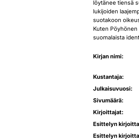
löytänee tiensä 
lukijoiden laajemp
suotakoon oikeu
Kuten Pöyhönen mo
suomalaista identi
Kirjan nimi:
Kustantaja:
Julkaisuvuosi:
Sivumäärä:
Kirjoittajat:
Esittelyn kirjoitt
Esittelyn kirjoitt