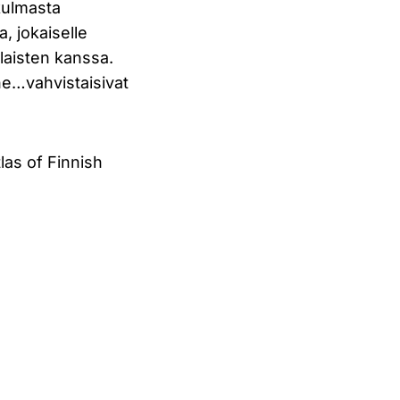
kulmasta
a, jokaiselle
aisten kanssa.
ne…vahvistaisivat
las of Finnish