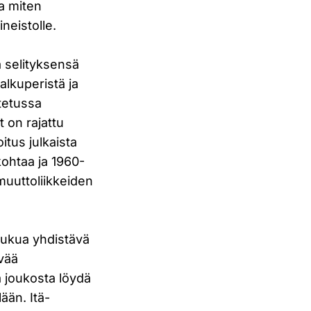
a miten
neistolle.
a selityksensä
alkuperistä ja
utetussa
t on rajattu
itus julkaista
kohtaa ja 1960-
muuttoliikkeiden
sukua yhdistävä
ävää
a joukosta löydä
lään. Itä-