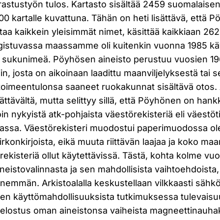
rrastustyön tulos. Kartasto sisältää 2459 suomalais
0 kartalle kuvattuna. Tähän on heti lisättävä, että P
ttaa kaikkein yleisimmät nimet, käsittää kaikkiaan 2
istuvassa maassamme oli kuitenkin vuonna 1985 kä
a sukunimeä. Pöyhösen aineisto perustuu vuosien 1
in, josta on aikoinaan laadittu maanviljelyksestä tai 
toimeentulonsa saaneet ruokakunnat sisältävä otos. 
lättävältä, mutta selittyy sillä, että Pöyhönen on hank
loin nykyistä atk-pohjaista väestörekisteriä eli väestö
emassa. Väestörekisteri muodostui paperimuodossa ol
kirkonkirjoista, eikä muuta riittävän laajaa ja koko ma
rekisteriä ollut käytettävissä. Tästä, kohta kolme v
neistovalinnasta ja sen mahdollisista vaihtoehdoista, 
nemmän. Arkistoalalla keskustellaan vilkkaasti sähkö
a sen käyttömahdollisuuksista tutkimuksessa tulevais
elostus oman aineistonsa vaiheista magneettinauhak