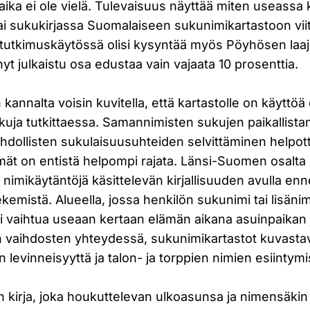
aika ei ole vielä. Tulevaisuus näyttää miten useassa k
ai sukukirjassa Suomalaiseen sukunimikartastoon vii
tutkimuskäytössä olisi kysyntää myös Pöyhösen laa
 nyt julkaistu osa edustaa vain vajaata 10 prosenttia.
annalta voisin kuvitella, että kartastolle on käyttöä e
kuja tutkittaessa. Samannimisten sukujen paikallista
dollisten sukulaisuusuhteiden selvittäminen helpott
mät on entistä helpompi rajata. Länsi-Suomen osalta
nimikäytäntöjä käsittelevän kirjallisuuden avulla en
kemistä. Alueella, jossa henkilön sukunimi tai lisänim
toi vaihtua useaan kertaan elämän aikana asuinpaikan 
n vaihdosten yhteydessä, sukunimikartastot kuvasta
 levinneisyyttä ja talon- ja torppien nimien esiintymi
kirja, joka houkuttelevan ulkoasunsa ja nimensäkin