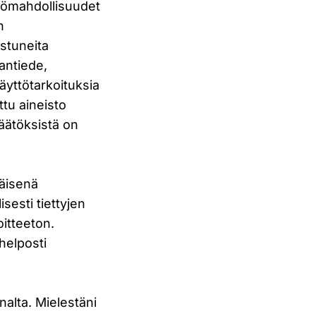
ttömahdollisuudet
n
stuneita
aantiede,
äyttötarkoituksia
ttu aineisto
opäätöksistä on
näisenä
isesti tiettyjen
oitteeton.
 helposti
nalta. Mielestäni