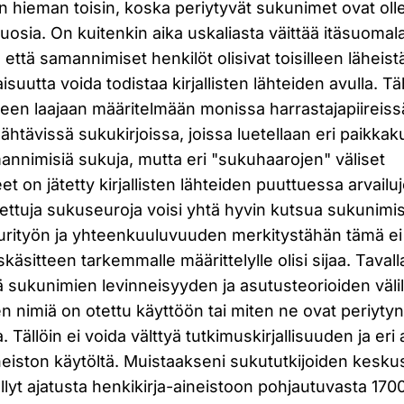
hieman toisin, koska periytyvät sukunimet ovat ollee
uosia. On kuitenkin aika uskaliasta väittää itäsuoma
että samannimiset henkilöt olisivat toisilleen läheist
isuutta voida todistaa kirjallisten lähteiden avulla. T
teen laajaan määritelmään monissa harrastajapiireiss
ähtävissä sukukirjoissa, joissa luetellaan eri paikkaku
annimisiä sukuja, mutta eri "sukuhaarojen" väliset
t on jätetty kirjallisten lähteiden puuttuessa arvailu
ettuja sukuseuroja voisi yhtä hyvin kutsua sukunimis
urityön ja yhteenkuuluvuuden merkitystähän tämä e
käsitteen tarkemmalle määrittelylle olisi sijaa. Tava
 sukunimien levinneisyyden ja asutusteorioiden välil
n nimiä on otettu käyttöön tai miten ne ovat periyty
a. Tällöin ei voida välttyä tutkimuskirjallisuuden ja eri
neiston käytöltä. Muistaakseni sukututkijoiden keskus
llyt ajatusta henkikirja-aineistoon pohjautuvasta 170