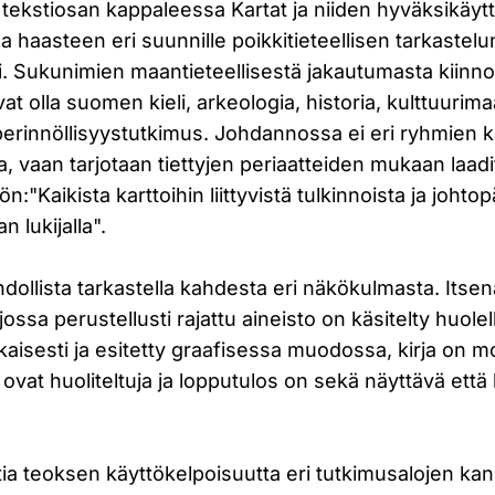
 tekstiosan kappaleessa Kartat ja niiden hyväksikäy
haasteen eri suunnille poikkitieteellisen tarkastelu
. Sukunimien maantieteellisestä jakautumasta kiinno
vat olla suomen kieli, arkeologia, historia, kulttuurim
erinnöllisyystutkimus. Johdannossa ei eri ryhmien k
, vaan tarjotaan tiettyjen periaatteiden mukaan laadi
ön:"Kaikista karttoihin liittyvistä tulkinnoista ja joht
 lukijalla".
ollista tarkastella kahdesta eri näkökulmasta. Itse
ssa perustellusti rajattu aineisto on käsitelty huolell
aisesti ja esitetty graafisessa muodossa, kirja on m
 ovat huoliteltuja ja lopputulos on sekä näyttävä että
tia teoksen käyttökelpoisuutta eri tutkimusalojen kan