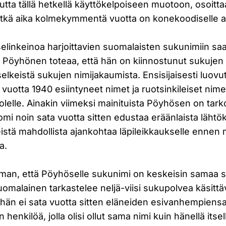
tta tällä hetkellä käyttökelpoiseen muotoon, osoitta
kä aika kolmekymmentä vuotta on konekoodiselle ai
elinkeinoa harjoittavien suomalaisten sukunimiin sa
a. Pöyhönen toteaa, että hän on kiinnostunut sukujen 
 selkeistä sukujen nimijakaumista. Ensisijaisesti luov
vuotta 1940 esiintyneet nimet ja ruotsinkileiset nime
lelle. Ainakin viimeksi mainituista Pöyhösen on tarko
uomi noin sata vuotta sitten edustaa eräänlaista lähtö
istä mahdollista ajankohtaa läpileikkaukselle ennen 
a.
lman, että Pöyhöselle sukunimi on keskeisin samaa 
uomalainen tarkastelee neljä-viisi sukupolvea käsitt
 hän ei sata vuotta sitten eläneiden esivanhempiens
 henkilöä, jolla olisi ollut sama nimi kuin hänellä itsel