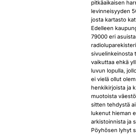
pitkäaikaisen ha
levinneisyyden 50
josta kartasto ka
Edelleen kaupung
79000 eri asuist
radioluparekisteri
sivuelinkeinosta 
vaikuttaa ehkä yl
luvun lopulla, jol
ei vielä ollut ol
henkikirjoista ja 
muotoista väestö
sitten tehdystä ai
lukenut hieman e
arkistoinnista j
Pöyhösen lyhyt s