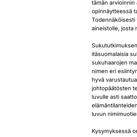
tämän arvioinnin 
opinnäytteessä t
Todennäköisesti 
aineistolle, josta
Sukututkimuksen k
itäsuomalaisia su
sukuhaarojen mah
nimen eri esiinty
hyvä varustautua 
johtopäätösten te
luvulle asti saat
elämäntilanteide
luvun nimimuotien
Kysymyksessä on 