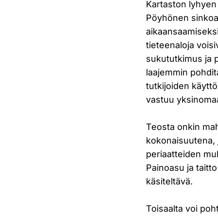
Kartaston lyhyen
Pöyhönen sinkoaa 
aikaansaamiseksi
tieteenaloja voisi
sukututkimus ja p
laajemmin pohdita
tutkijoiden käyttö
vastuu yksinomaan
Teosta onkin mahd
kokonaisuutena, jo
periaatteiden muk
Painoasu ja taitto
käsiteltävä.
Toisaalta voi poh