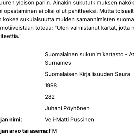
suuren yleisön pariin. Ainakin sukututkimuksen näkö
i opastaminen ei olisi ollut pahitteeksi. Mutta toisaalt
s kokea sukulaisuutta muiden samannimisten suomal
tiiveistaan toteaa: "Olen valmistanut kartat, jotta 
teettiä."
Suomalainen sukunimikartasto - At
Surnames
Suomalaisen Kirjallisuuden Seura
1998
282
Juhani Pöyhönen
ajan nimi:
Veli-Matti Pussinen
ajan arvo tai asema:
FM