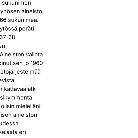
en sukunimen
öyhösen aineisto,
6266 sukunimeä.
ytössä peräti
967-68
sen
Aineiston valinta
kinut sen jo 1960-
tietojärjestelmää
evista
an kattavaa atk-
uosikymmentä
olisin mielelläni
isen aineiston
uudessa.
elasta eri