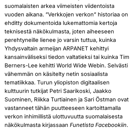
suomalaisten arkea viimeisten viidentoista
vuoden aikana. ”Verkkojen verkon” historiaa on
ehditty dokumentoida lukemattomia kertoja
teknisestä näkökulmasta, joten aiheeseen
perehtyneille lienee jo varsin tuttua, kuinka
Yhdysvaltain armeijan ARPANET kehittyi
kansainväliseksi tiedon valtatieksi tai kuinka Tim
Berners-Lee kehitti World Wide Webin. Selvästi
vähemmän on käsitelty netin sosiaalista
tematiikkaa. Turun yliopiston digitaalisen
kulttuurin tutkijat Petri Saarikoski, Jaakko
Suominen, Riikka Turtiainen ja Sari Östman ovat
vastanneet tähän puutteeseen kartoittamalla
verkon inhimillistä ulottuvuutta suomalaisesta
näkökulmasta kirjassaan
Funetista Facebookiin
.