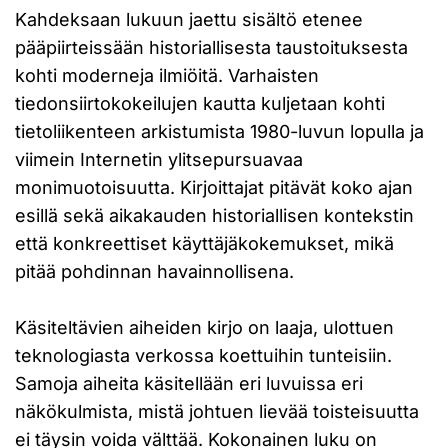
Kahdeksaan lukuun jaettu sisältö etenee
pääpiirteissään historiallisesta taustoituksesta
kohti moderneja ilmiöitä. Varhaisten
tiedonsiirtokokeilujen kautta kuljetaan kohti
tietoliikenteen arkistumista 1980-luvun lopulla ja
viimein Internetin ylitsepursuavaa
monimuotoisuutta. Kirjoittajat pitävät koko ajan
esillä sekä aikakauden historiallisen kontekstin
että konkreettiset käyttäjäkokemukset, mikä
pitää pohdinnan havainnollisena.
Käsiteltävien aiheiden kirjo on laaja, ulottuen
teknologiasta verkossa koettuihin tunteisiin.
Samoja aiheita käsitellään eri luvuissa eri
näkökulmista, mistä johtuen lievää toisteisuutta
ei täysin voida välttää. Kokonainen luku on