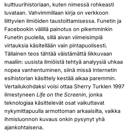
kulttuurihistoriaan, kuten nimessä rohkeasti
luvataan. Vahvimmillaan kirja on verkkoon
liittyvien ilmiöiden taustoittamisessa. Funetin ja
Facebookin välillä painotus on pikemminkin
Funetin puolella, sillä aivan viimeisimpiä
virtauksia käsitellään vain pintapuolisesti.
Tällainen teos tähtää väistämättä liikkuvaan
maaliin: uusista ilmiöistä tehtyä analyysiä uhkaa
nopea vanhentuminen, siinä missä Internetin
esihistorian käsittely kestää aikaa paremmin.
Vertailukohdaksi voisi ottaa Sherry Turklen 1997
ilmestyneen
Life on the Screenin
, jonka
teknologiaa käsittelevät osat vaikuttavat
nykymittapuulla armottoman arkaaisilta, vaikka
ihmisluonnon kuvaus onkin pysynyt yhä
ajankohtaisena.