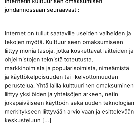
Internetin kulttuurisen omaksumisen
johdannossaan seuraavasti:
Internet on tullut saataville useiden vaiheiden ja
tekojen myötä. Kulttuuriseen omaksumiseen
liittyy monia tasoja, jotka koskettavat laitteiden ja
ohjelmistojen teknistä toteutusta,
markkinoimista ja popularisoimista, nimeämistä
ja käyttökelpoisuuden tai -kelvottomuuden
perustelua. Yhtä lailla kulttuurinen omaksuminen
liittyy yksilöiden ja yhteisöjen arkeen, netin
jokapäiväiseen käyttöön sekä uuden teknologian
merkitykseen liittyvään arvioivaan ja esittelevään
keskusteluun […]