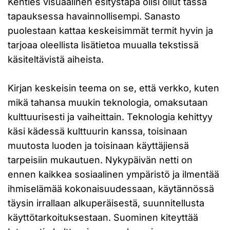
Kenties visuaalinen esitystapa olisi ollut tässä
tapauksessa havainnollisempi. Sanasto
puolestaan kattaa keskeisimmät termit hyvin ja
tarjoaa oleellista lisätietoa muualla tekstissä
käsiteltävistä aiheista.
Kirjan keskeisin teema on se, että verkko, kuten
mikä tahansa muukin teknologia, omaksutaan
kulttuurisesti ja vaiheittain. Teknologia kehittyy
käsi kädessä kulttuurin kanssa, toisinaan
muutosta luoden ja toisinaan käyttäjiensä
tarpeisiin mukautuen. Nykypäivän netti on
ennen kaikkea sosiaalinen ympäristö ja ilmentää
ihmiselämää kokonaisuudessaan, käytännössä
täysin irrallaan alkuperäisestä, suunnitellusta
käyttötarkoituksestaan. Suominen kiteyttää