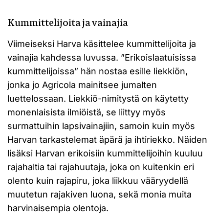
Kummittelijoita ja vainajia
Viimeiseksi Harva käsittelee kummittelijoita ja
vainajia kahdessa luvussa. ”Erikoislaatuisissa
kummittelijoissa” hän nostaa esille liekkiön,
jonka jo Agricola mainitsee jumalten
luettelossaan. Liekkiö-nimitystä on käytetty
monenlaisista ilmiöistä, se liittyy myös
surmattuihin lapsivainajiin, samoin kuin myös
Harvan tarkastelemat äpärä ja ihtiriekko. Näiden
lisäksi Harvan erikoisiin kummittelijoihin kuuluu
rajahaltia tai rajahuutaja, joka on kuitenkin eri
olento kuin rajapiru, joka liikkuu vääryydellä
muutetun rajakiven luona, sekä monia muita
harvinaisempia olentoja.