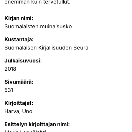
enemmän kuin tervetullut.
Kirjan nimi:
Suomalaisten muinaisusko
Kustantaja:
Suomalaisen Kirjallisuuden Seura
Julkaisuvuosi:
2018
Sivumäärä:
531
Kirjoittajat:
Harva, Uno
Esittelyn kirjoittajan nimi: