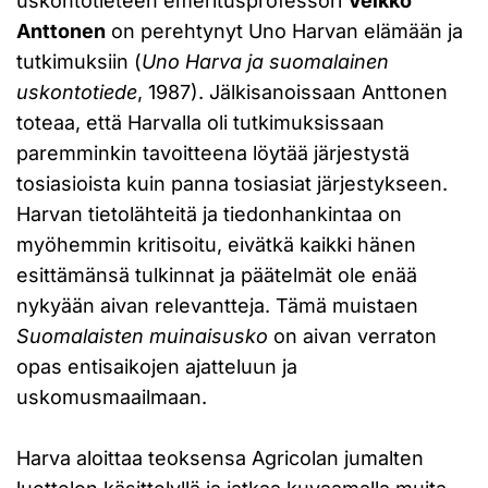
uskontotieteen emeritusprofessori
Veikko
Anttonen
on perehtynyt Uno Harvan elämään ja
tutkimuksiin (
Uno Harva ja suomalainen
uskontotiede
, 1987). Jälkisanoissaan Anttonen
toteaa, että Harvalla oli tutkimuksissaan
paremminkin tavoitteena löytää järjestystä
tosiasioista kuin panna tosiasiat järjestykseen.
Harvan tietolähteitä ja tiedonhankintaa on
myöhemmin kritisoitu, eivätkä kaikki hänen
esittämänsä tulkinnat ja päätelmät ole enää
nykyään aivan relevantteja. Tämä muistaen
Suomalaisten muinaisusko
on aivan verraton
opas entisaikojen ajatteluun ja
uskomusmaailmaan.
Harva aloittaa teoksensa Agricolan jumalten