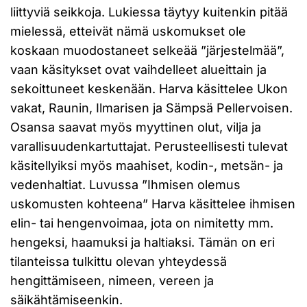
liittyviä seikkoja. Lukiessa täytyy kuitenkin pitää
mielessä, etteivät nämä uskomukset ole
koskaan muodostaneet selkeää ”järjestelmää”,
vaan käsitykset ovat vaihdelleet alueittain ja
sekoittuneet keskenään. Harva käsittelee Ukon
vakat, Raunin, Ilmarisen ja Sämpsä Pellervoisen.
Osansa saavat myös myyttinen olut, vilja ja
varallisuudenkartuttajat. Perusteellisesti tulevat
käsitellyiksi myös maahiset, kodin-, metsän- ja
vedenhaltiat. Luvussa ”Ihmisen olemus
uskomusten kohteena” Harva käsittelee ihmisen
elin- tai hengenvoimaa, jota on nimitetty mm.
hengeksi, haamuksi ja haltiaksi. Tämän on eri
tilanteissa tulkittu olevan yhteydessä
hengittämiseen, nimeen, vereen ja
säikähtämiseenkin.