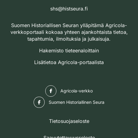
shs@histseura.fi
Suomen Historiallisen Seuran ylläpitämä Agricola-
verkkoportaali kokoaa yhteen ajankohtaista tietoa,
tapahtumia, ilmoituksia ja julkaisuja.
Hakemisto tieteenaloittain
Lisätietoa Agricola-portaalista
Facebook
Agricola-verkko
Facebook
Suomen Historiallinen Seura
Tietosuojaseloste
Saavutettavuusseloste