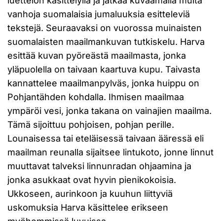
luettelon käsittelyllä ja jatkaa kuvaamalla muita
vanhoja suomalaisia jumaluuksia esitteleviä
tekstejä. Seuraavaksi on vuorossa muinaisten
suomalaisten maailmankuvan tutkiskelu. Harva
esittää kuvan pyöreästä maailmasta, jonka
yläpuolella on taivaan kaartuva kupu. Taivasta
kannattelee maailmanpylväs, jonka huippu on
Pohjantähden kohdalla. Ihmisen maailmaa
ympäröi vesi, jonka takana on vainajien maailma.
Tämä sijoittuu pohjoisen, pohjan perille.
Lounaisessa tai eteläisessä taivaan ääressä eli
maailman reunalla sijaitsee lintukoto, jonne linnut
muuttavat talveksi linnunradan ohjaamina ja
jonka asukkaat ovat hyvin pienikokoisia.
Ukkoseen, aurinkoon ja kuuhun liittyviä
uskomuksia Harva käsittelee erikseen