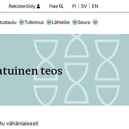
Rekisteröidy
Hae
FI
SV
EN
tustaulu
Tutkimus
Lähteille
Seura
atuinen teos
stu vähänlaisesti