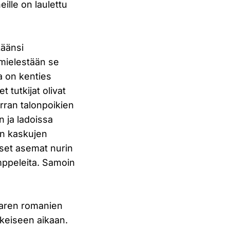
ille on laulettu
käänsi
 mielestään se
la on kenties
 tutkijat olivat
rran talonpoikien
n ja ladoissa
en kaskujen
iset asemat nurin
omppeleita. Samoin
a.
aaren romanien
lkeiseen aikaan.