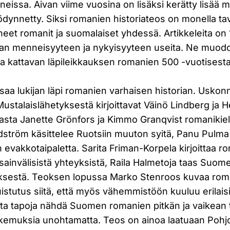
ineissa. Aivan viime vuosina on lisäksi kerätty lisää mu
ynnetty. Siksi romanien historiateos on monella tav
aneet romanit ja suomalaiset yhdessä. Artikkeleita on
n menneisyyteen ja nykyisyyteen useita. Ne muod
ja kattavan läpileikkauksen romanien 500 -vuotisesta 
saa lukijan läpi romanien varhaisen historian. Uskonn
Mustalaislähetyksestä kirjoittavat Väinö Lindberg ja
nasta Janette Grönfors ja Kimmo Granqvist romanikiel
ström käsittelee Ruotsiin muuton syitä, Panu Pulma
 evakkotaipaletta. Sarita Friman-Korpela kirjoittaa ro
ainvälisistä yhteyksistä, Raila Halmetoja taas Suom
yksestä. Teoksen lopussa Marko Stenroos kuvaa ro
istutus siitä, että myös vähemmistöön kuuluu erilaisia
eita tapoja nähdä Suomen romanien pitkän ja vaikean 
kemuksia unohtamatta. Teos on ainoa laatuaan Pohjo