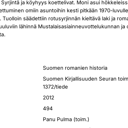
. Syrjintä ja köyhyys koettelivat. Moni asui hökkeleissä
tuminen omiin asuntoihin kesti pitkään 1970-luvulle 
Tuolloin säädettiin rotusyrjinnän kieltävä laki ja roma
uluviin lähinnä Mustalaisasiainneuvottelukunnan ja
ta.
Suomen romanien historia
Suomen Kirjallisuuden Seuran toim
1372/tiede
2012
494
Panu Pulma (toim.)