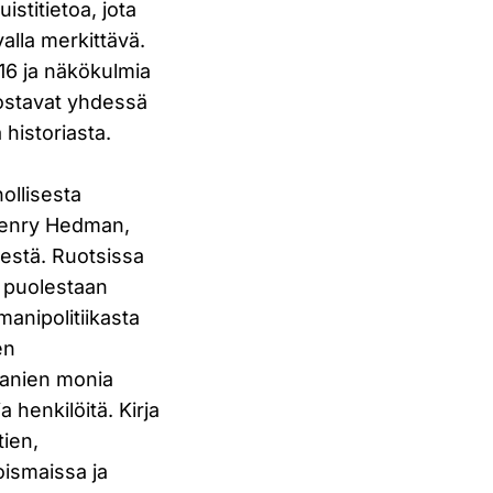
istitietoa, jota
alla merkittävä.
 16 ja näkökulmia
ostavat yhdessä
historiasta.
ollisesta
 Henry Hedman,
estä. Ruotsissa
 puolestaan
manipolitiikasta
en
manien monia
 henkilöitä. Kirja
tien,
ismaissa ja