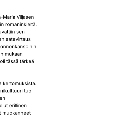
-Maria Viljasen
iin romaninkieltä.
uvattiin sen
en aatevirtaus
 luonnonkansoihin
ksen mukaan
 oli tässä tärkeä
a kertomuksista.
nikulttuuri tuo
ren
lut erillinen
vat muokanneet