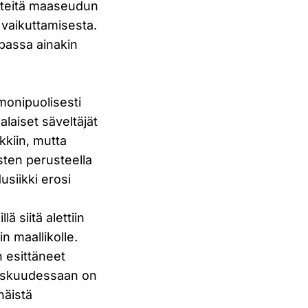
irteitä maaseudun
 vaikuttamisesta.
passa ainakin
monipuolisesti
alaiset säveltäjät
kkiin, mutta
sten perusteella
Musiikki erosi
ä siitä alettiin
n maallikolle.
n esittäneet
keskuudessaan on
inäistä