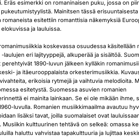
si. Eräs esimerkki on romaninaisen puku, jossa on pi
pukeutumistyylistä. Mainitsen tässä erisuuntaisesta
romaneista esitettiin romanttisia näkemyksiä Euroo
, elokuvissa ja lauluissa.
 romanimusiikkia koskevassa osuudessa käsitellään 
-laulujen eri lajityyppejä, alkuperää ja sisältöä. Suom
kot perehtyivät 1890-luvun jälkeen kylläkin romanimusii
keski- ja itäeurooppalaista orkesterimusiikkia. Kuvau
a vivahteita, erikoisia rytmejä ja vaihtuvia melodioita. 
uomessa esitetystä. Suomessa asuvien romanien
nnettä ei mainita lainkaan. Se ei ole mikään ihme, sill
1960-luvulla. Romanien musiikkimaailma avautuu hyvi
idaan lisäksi tavat, joilla suomalaiset ovat lauluissaa
 Musiikin kulttuurinen tehtävä on selkeä: omassa 
uluilla haluttu vahvistaa tapakulttuuria ja lujittaa kesk