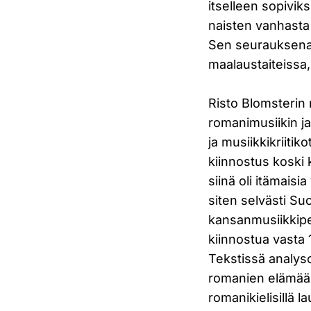
itselleen sopivik
naisten vanhasta 
Sen seurauksena 
maalaustaiteissa
Risto Blomsterin
romanimusiikin ja 
ja musiikkikriiti
kiinnostus koski 
siinä oli itämaisi
siten selvästi S
kansanmusiikkiperi
kiinnostua vasta 
Tekstissä analyso
romanien elämää.
romanikielisillä la