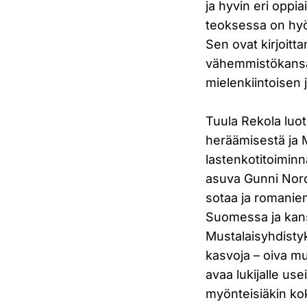
ja hyvin eri oppia
teoksessa on hyöd
Sen ovat kirjoitt
vähemmistökansa
mielenkiintoisen 
Tuula Rekola luot
heräämisestä ja 
lastenkotitoimin
asuva Gunni Nord
sotaa ja romanien
Suomessa ja kans
Mustalaisyhdist
kasvoja – oiva mu
avaa lukijalle us
myönteisiäkin ko