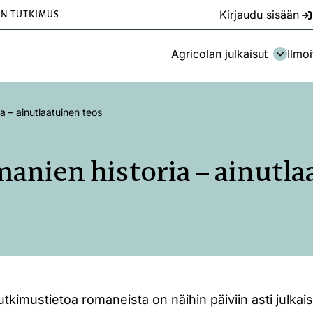
Kirjaudu sisään
EN TUTKIMUS
Agricolan julkaisut
Ilmoi
 – ainutlaatuinen teos
nien historia – ainutla
utkimustietoa romaneista on näihin päiviin asti julkai