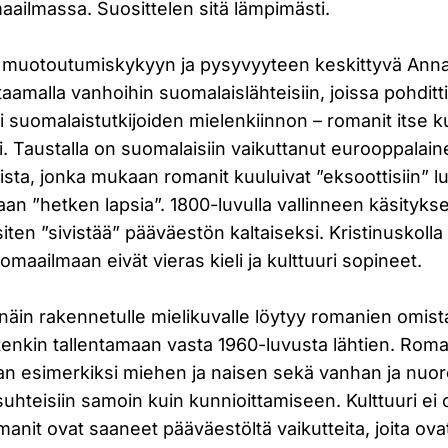
maailmassa. Suosittelen sitä lämpimästi.
 muotoutumiskykyyn ja pysyvyyteen keskittyvä Anna
ittaamalla vanhoihin suomalaislähteisiin, joissa pohditt
tti suomalaistutkijoiden mielenkiinnon – romanit itse k
si. Taustalla on suomalaisiin vaikuttanut eurooppalain
uista, jonka mukaan romanit kuuluivat ”eksoottisiin”
ltaan ”hetken lapsia”. 1800-luvulla vallinneen käsity
siten ”sivistää” pääväestön kaltaiseksi. Kristinuskolla
rvomaailmaan eivät vieras kieli ja kulttuuri sopineet.
näin rakennetulle mielikuvalle löytyy romanien omist
uitenkin tallentamaan vasta 1960-luvusta lähtien. Roma
 esimerkiksi miehen ja naisen sekä vanhan ja nuo
uhteisiin samoin kuin kunnioittamiseen. Kulttuuri ei ol
manit ovat saaneet pääväestöltä vaikutteita, joita o