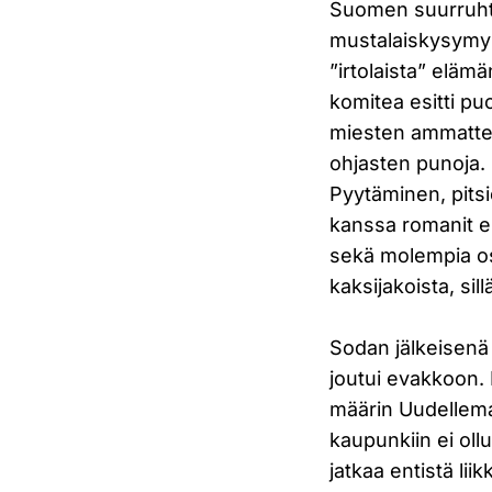
Suomen suurruhti
mustalaiskysymys 
”irtolaista” elämä
komitea esitti p
miesten ammatteja
ohjasten punoja. 
Pyytäminen, pitsi
kanssa romanit eli
sekä molempia osa
kaksijakoista, sil
Sodan jälkeisenä 
joutui evakkoon.
määrin Uudellemaa
kaupunkiin ei oll
jatkaa entistä lii