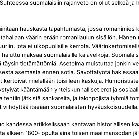
uhteessa suomalaisiin rajanveto on ollut selkeä ja he
ainitaan hauskasta tapahtumasta, jossa romanimies 
le tahallaan väärin erään romanilaulun sisällön. Hänen
tuuriin, jota ei ulkopuolisille kerrota. Väärinkertomisel
aluttu maksaa suomalaisille kalavelkoja. Suomalaiset
 täysin tietämättömiä. Asetelma muistuttaa jonkin ve
oisesta asemasta ennen sotia. Savottatyötä hakiessaa
 kertoivat mielellään toisilleen kaskuja. Humoristist
tyivät kääntämään yhteiskunnalliset erot ja sosiaal
a tehtiin jätkistä sankareita, ja talonpojista tyhmiä t
it viihdyttää itseään suomalaisten hyväuskoisuudell
uo kahdessa artikkelissaan kantavan historiallisen k
ta alkaen 1800-lopulta aina toisen maailmansodan jä