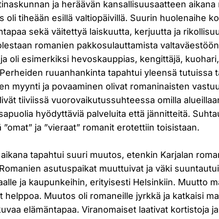
naskunnan ja heräävän kansallisuusaatteen aikana 
oli tiheään esillä valtiopäivillä. Suurin huolenaihe 
ntapaa sekä väitettyä laiskuutta, kerjuutta ja rikollisuu
uolestaan romanien pakkosulauttamista valtaväestöön
 oli esimerkiksi hevoskauppias, kengittäjä, kuohari, t
Perheiden ruuanhankinta tapahtui yleensä tutuissa t
en myynti ja povaaminen olivat romaninaisten vastuu
vät tiiviissä vuorovaikutussuhteessa omilla alueillaan.
puolia hyödyttäviä palveluita että jännitteitä. Suhta
lä ”omat” ja ”vieraat” romanit erotettiin toisistaan.
aikana tapahtui suuri muutos, etenkin Karjalan roman
 Romanien asutuspaikat muuttuivat ja väki suuntautu
lle ja kaupunkeihin, erityisesti Helsinkiin. Muutto 
ut helppoa. Muutos oli romaneille jyrkkä ja katkaisi m
kkuvaa elämäntapaa. Viranomaiset laativat kortistoja ja