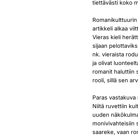
tiettävästi koko 
Romanikulttuurin
artikkeli alkaa vi
Vieras kieli herä
sijaan pelottavik
nk. vieraista rod
ja olivat luontee
romanit haluttiin 
rooli, sillä sen a
Paras vastakuva 
Niitä ruvettiin k
uuden näkökulman
monivivahteisiin s
saareke, vaan ro