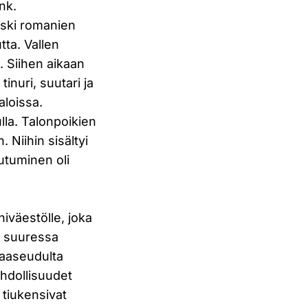
nk.
koski romanien
tta. Vallen
. Siihen aikaan
inuri, suutari ja
aloissa.
lla. Talonpoikien
 Niihin sisältyi
utuminen oli
iväestölle, joka
i suuressa
maaseudulta
ahdollisuudet
 tiukensivat