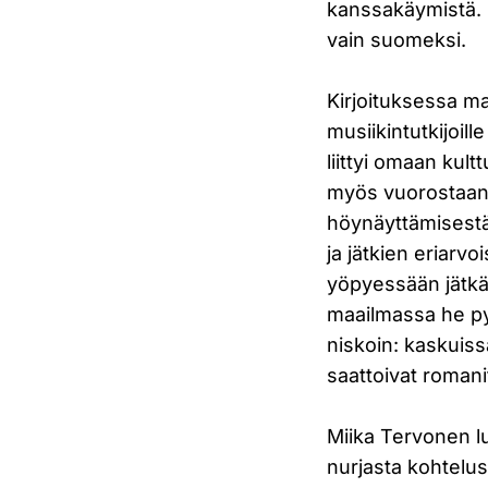
kanssakäymistä. S
vain suomeksi.
Kirjoituksessa m
musiikintutkijoil
liittyi omaan kult
myös vuorostaan h
höynäyttämisestä
ja jätkien eriarv
yöpyessään jätkät
maailmassa he pys
niskoin: kaskuiss
saattoivat roman
Miika Tervonen l
nurjasta kohtelus