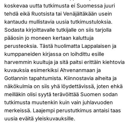
koskevaa uutta tutkimusta ei Suomessa juuri
tehdä eikä Ruotsista tai Venäjältäkään usein
kantaudu mullistavia uusia tutkimustuloksia.
Sodasta kirjoittavalle tutkijalle on siis tarjolla
pääosin jo moneen kertaan kaluttuja
perusteoksia. Tästä huolimatta Lappalaisen ja
kumppaneiden kirjassa on loihdittu esille
harvemmin kuultuja ja sitä paitsi erittäin kiehtovia
kuvauksia esimerkiksi Ahvenanmaan ja
Gotlannin tapahtumista. Kiinnostavia aiheita ja
näkökulmia on siis yhä löydettävissä, joten ehkä
meilläkin olisi syytä terävöittää Suomen sodan
tutkimusta muutenkin kuin vain juhlavuoden
merkeissä. Laajempi perustutkimus antaisi taas
uusia eväitä yleiskuvauksille.