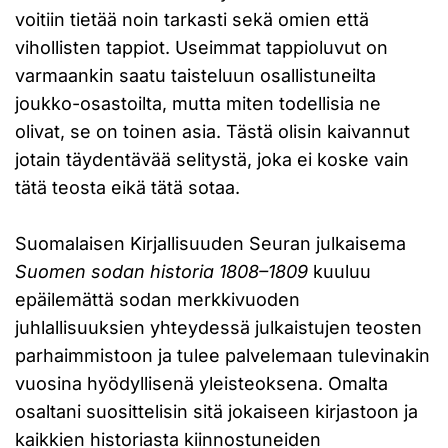
voitiin tietää noin tarkasti sekä omien että
vihollisten tappiot. Useimmat tappioluvut on
varmaankin saatu taisteluun osallistuneilta
joukko-osastoilta, mutta miten todellisia ne
olivat, se on toinen asia. Tästä olisin kaivannut
jotain täydentävää selitystä, joka ei koske vain
tätä teosta eikä tätä sotaa.
Suomalaisen Kirjallisuuden Seuran julkaisema
Suomen sodan historia 1808–1809
kuuluu
epäilemättä sodan merkkivuoden
juhlallisuuksien yhteydessä julkaistujen teosten
parhaimmistoon ja tulee palvelemaan tulevinakin
vuosina hyödyllisenä yleisteoksena. Omalta
osaltani suosittelisin sitä jokaiseen kirjastoon ja
kaikkien historiasta kiinnostuneiden