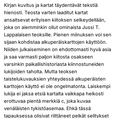
Kirjan kuvitus ja kartat täydentävät tekstiä
hienosti. Teosta varten laaditut kartat
ansaitsevat erityisen kiitoksen selkeydellään,
joka on aiemminkin ollut ominaista Jussi T.
Lappalaisen teoksille. Pienen miinuksen voi sen
sijaan kohdistaa alkuperäiskarttojen käyttöön.
Niiden julkaiseminen on ehdottomasti hyvä asia
ja saa varmasti paljon kiitosta osakseen
varsinkin paikallishistoriasta kiinnostuneiden
lukijoiden taholta. Mutta teoksen
taistelukuvauksien yhteydessä alkuperäisten
karttojen käyttö ei ole ongelmatonta. Laiskempi
lukija ei jaksa etsiä kartalta vaikkapa heikosti
erottuvaa pientä merkkiä c, joka kuvaa
venäläisten tykistöasemaa. Ehkä tässä
tapauksessa olisivat riittäneet pelkät selitykset