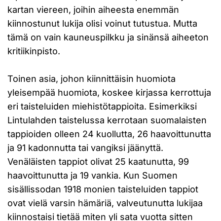
kartan viereen, joihin aiheesta enemmän
kiinnostunut lukija olisi voinut tutustua. Mutta
tämä on vain kauneuspilkku ja sinänsä aiheeton
kritiikinpisto.
Toinen asia, johon kiinnittäisin huomiota
yleisempää huomiota, koskee kirjassa kerrottuja
eri taisteluiden miehistötappioita. Esimerkiksi
Lintulahden taistelussa kerrotaan suomalaisten
tappioiden olleen 24 kuollutta, 26 haavoittunutta
ja 91 kadonnutta tai vangiksi jäänyttä.
Venäläisten tappiot olivat 25 kaatunutta, 99
haavoittunutta ja 19 vankia. Kun Suomen
sisällissodan 1918 monien taisteluiden tappiot
ovat vielä varsin hämäriä, valveutunutta lukijaa
kiinnostaisi tietää miten yli sata vuotta sitten