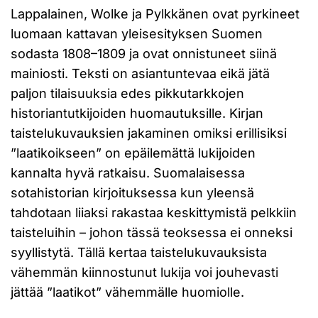
Lappalainen, Wolke ja Pylkkänen ovat pyrkineet
luomaan kattavan yleisesityksen Suomen
sodasta 1808–1809 ja ovat onnistuneet siinä
mainiosti. Teksti on asiantuntevaa eikä jätä
paljon tilaisuuksia edes pikkutarkkojen
historiantutkijoiden huomautuksille. Kirjan
taistelukuvauksien jakaminen omiksi erillisiksi
”laatikoikseen” on epäilemättä lukijoiden
kannalta hyvä ratkaisu. Suomalaisessa
sotahistorian kirjoituksessa kun yleensä
tahdotaan liiaksi rakastaa keskittymistä pelkkiin
taisteluihin – johon tässä teoksessa ei onneksi
syyllistytä. Tällä kertaa taistelukuvauksista
vähemmän kiinnostunut lukija voi jouhevasti
jättää ”laatikot” vähemmälle huomiolle.