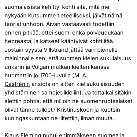
suomalaisista kehittyi kohti sitä, mitä me
nykyään kutsumme tieteelliseksi, jäivät nämä
teoriat unhoon. Aivan vastaavasti todettiin
ennen pitkää, ettei suomi ehkä polveudukaan
hepreasta, ja katseet kääntyivät kohti itää.
Jostain syystä Villstrand jättää vain pienelle
maininnalle sen, että suomen kielen sukulaisuus
unkarin ja Volgan mutkan kielten kanssa
huomattiin jo 1700-luvulla (
M. A.
Castrénin
ansiota on sitten kielisukulaisuuden
yhdistäminen samojedikieliin). Ja totta kai sitäkin
alettiin pohtia, että milloin ne suomenruotsalaiset
olivat tänne tulleet? Kristinuskoon ja Ruotsin
kuningaskuntaan ne liitettiin, ilman muuta.
Klaus Fleming
puhui enimmäkseen suomea ja