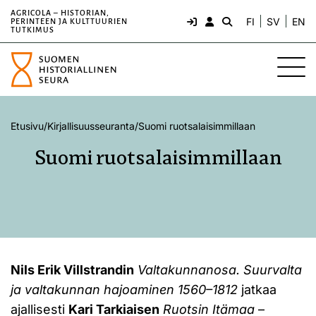
AGRICOLA – HISTORIAN,
FI
SV
EN
PERINTEEN JA KULTTUURIEN
TUTKIMUS
Etusivu
/
Kirjallisuusseuranta
/
Suomi ruotsalaisimmillaan
Suomi ruotsalaisimmillaan
Nils Erik Villstrandin
Valtakunnanosa. Suurvalta
ja valtakunnan hajoaminen 1560–1812
jatkaa
ajallisesti
Kari Tarkiaisen
Ruotsin Itämaa
–