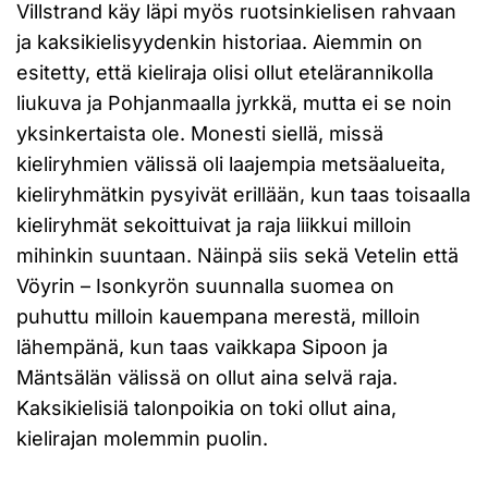
Villstrand käy läpi myös ruotsinkielisen rahvaan
ja kaksikielisyydenkin historiaa. Aiemmin on
esitetty, että kieliraja olisi ollut etelärannikolla
liukuva ja Pohjanmaalla jyrkkä, mutta ei se noin
yksinkertaista ole. Monesti siellä, missä
kieliryhmien välissä oli laajempia metsäalueita,
kieliryhmätkin pysyivät erillään, kun taas toisaalla
kieliryhmät sekoittuivat ja raja liikkui milloin
mihinkin suuntaan. Näinpä siis sekä Vetelin että
Vöyrin – Isonkyrön suunnalla suomea on
puhuttu milloin kauempana merestä, milloin
lähempänä, kun taas vaikkapa Sipoon ja
Mäntsälän välissä on ollut aina selvä raja.
Kaksikielisiä talonpoikia on toki ollut aina,
kielirajan molemmin puolin.