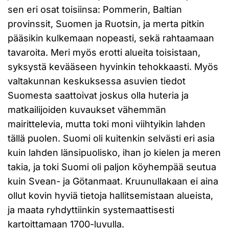
sen eri osat toisiinsa: Pommerin, Baltian
provinssit, Suomen ja Ruotsin, ja merta pitkin
pääsikin kulkemaan nopeasti, sekä rahtaamaan
tavaroita. Meri myös erotti alueita toisistaan,
syksystä kevääseen hyvinkin tehokkaasti. Myös
valtakunnan keskuksessa asuvien tiedot
Suomesta saattoivat joskus olla huteria ja
matkailijoiden kuvaukset vähemmän
mairittelevia, mutta toki moni viihtyikin lahden
tällä puolen. Suomi oli kuitenkin selvästi eri asia
kuin lahden länsipuolisko, ihan jo kielen ja meren
takia, ja toki Suomi oli paljon köyhempää seutua
kuin Svean- ja Götanmaat. Kruunullakaan ei aina
ollut kovin hyviä tietoja hallitsemistaan alueista,
ja maata ryhdyttiinkin systemaattisesti
kartoittamaan 1700-luvulla.