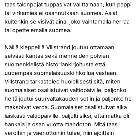
taas talonpojat tuppasivat valittamaan, kun pappi
tai virkamies ei osannutkaan suomea. Asiat
kuitenkin selvisivät aina, joko vaihtamalla herraa
tai opettelemalla suomea.
Näillä kieppeillä Villstrand joutuu ottamaan
selvästi kantaa sekä menneiden polvien
suomenkielistä historiankirjoitusta että
uudempaa suomalaisuuskiihkoilua vastaan.
Villstrand tarkastelee huolellisesti sitä, miten
suomalaiset osallistuivat valtiopäiville, paljonko
heitä joutui suurvaltakauden sotiin ja paljonko he
maksoivat veroa. Suomalaiset osallistuivat aika
laiskasti valtiopäiville, paljolti siksi, että matka oli
hankala ja osan vuotta mahdoton. Mitä taas
veroihin ja väenottoihin tulee, niin ajoittain