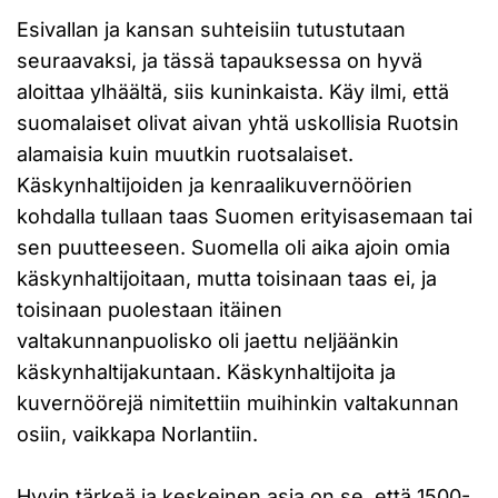
Esivallan ja kansan suhteisiin tutustutaan
seuraavaksi, ja tässä tapauksessa on hyvä
aloittaa ylhäältä, siis kuninkaista. Käy ilmi, että
suomalaiset olivat aivan yhtä uskollisia Ruotsin
alamaisia kuin muutkin ruotsalaiset.
Käskynhaltijoiden ja kenraalikuvernöörien
kohdalla tullaan taas Suomen erityisasemaan tai
sen puutteeseen. Suomella oli aika ajoin omia
käskynhaltijoitaan, mutta toisinaan taas ei, ja
toisinaan puolestaan itäinen
valtakunnanpuolisko oli jaettu neljäänkin
käskynhaltijakuntaan. Käskynhaltijoita ja
kuvernöörejä nimitettiin muihinkin valtakunnan
osiin, vaikkapa Norlantiin.
Hyvin tärkeä ja keskeinen asia on se, että 1500-