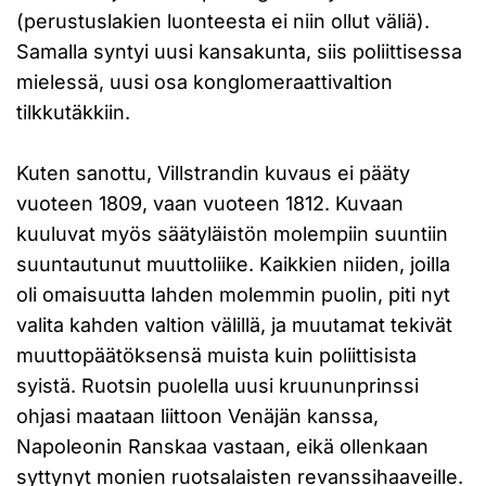
(perustuslakien luonteesta ei niin ollut väliä).
Samalla syntyi uusi kansakunta, siis poliittisessa
mielessä, uusi osa konglomeraattivaltion
tilkkutäkkiin.
Kuten sanottu, Villstrandin kuvaus ei pääty
vuoteen 1809, vaan vuoteen 1812. Kuvaan
kuuluvat myös säätyläistön molempiin suuntiin
suuntautunut muuttoliike. Kaikkien niiden, joilla
oli omaisuutta lahden molemmin puolin, piti nyt
valita kahden valtion välillä, ja muutamat tekivät
muuttopäätöksensä muista kuin poliittisista
syistä. Ruotsin puolella uusi kruununprinssi
ohjasi maataan liittoon Venäjän kanssa,
Napoleonin Ranskaa vastaan, eikä ollenkaan
syttynyt monien ruotsalaisten revanssihaaveille.