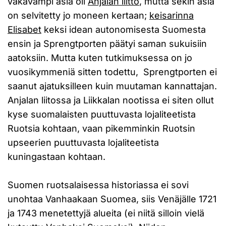
vakavampi asia oli
Anjalan liitto
, mutta sekin asia
on selvitetty jo moneen kertaan;
keisarinna
Elisabet
keksi idean autonomisesta Suomesta
ensin ja Sprengtporten päätyi saman sukuisiin
aatoksiin. Mutta kuten tutkimuksessa on jo
vuosikymmeniä sitten todettu, Sprengtporten ei
saanut ajatuksilleen kuin muutaman kannattajan.
Anjalan liitossa ja Liikkalan nootissa ei siten ollut
kyse suomalaisten puuttuvasta lojaliteetista
Ruotsia kohtaan, vaan pikemminkin Ruotsin
upseerien puuttuvasta lojaliteetista
kuningastaan kohtaan.
Suomen ruotsalaisessa historiassa ei sovi
unohtaa Vanhaakaan Suomea, siis Venäjälle 1721
ja 1743 menetettyjä alueita (ei niitä silloin vielä