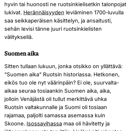
hyvin tai huonosti ne ruotsinkielisetkin talonpojat
lukivat.
Herännäisyyden
leviäminen 1700-luvulla
saa seikkaperäisen käsittelyn, ja ansaitusti,
sehän levisi tänne juuri ruotsinkielisten
välityksellä.
Suomen aika
Sitten tullaan lukuun, jonka otsikko on yllättävä:
”Suomen aika” Ruotsin historiassa. Hetkonen,
eikös tuo ole nyt väärinpäin? Ei ole, suurvalta-
aikaa seuraa tosiaankin Suomen aika, aika,
jolloin Venäjästä oli tullut merkittävä uhka
Ruotsin valtakunnalle ja Suomi oli tosiaan
rajamaa, paljolti samassa asemassa kuin
Skoone.
Isossavihassa
maa oli hävitetty ja