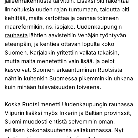
jälleenrakennusta tarvittiin. Lisäksi piti rakentaa
linnoituksia uuden rajan tuntumaan, taloutta piti
kehittää, maita kartoittaa ja pannaa toimeen
maareformikin, ns.
isojako
.
Uudenkaupungin
rauhasta
lähtien aavisteltiin Venäjän työntyvän
eteenpäin, ja kenties ottavan lopulta koko
Suomen. Karjalakin yritettiin vallata takaisin,
mutta maita menetettiin vain lisää, ja pelot
kasvoivat. Suomen erkaantuminen Ruotsista
nähtiin kuitenkin Suomessa pikemminkin uhkana
kuin minään tulevaisuuden toiveena.
Koska Ruotsi menetti Uudenkaupungin rauhassa
Viipurin lisäksi myös Inkerin ja Baltian provinssit,
Suomi muodosti entistä selvemmin oman,
erillisen kokonaisuutensa valtakunnassa. Nyt