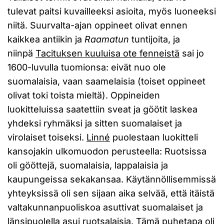
tulevat paitsi kuvailleeksi asioita, myös luoneeksi
niitä. Suurvalta-ajan oppineet olivat ennen
kaikkea antiikin ja
Raamatun
tuntijoita, ja
niinpä
Tacituksen kuuluisa ote fenneistä
sai jo
1600-luvulla tuomionsa: eivät nuo ole
suomalaisia, vaan saamelaisia (toiset oppineet
olivat toki toista mieltä). Oppineiden
luokitteluissa saatettiin sveat ja göötit laskea
yhdeksi ryhmäksi ja sitten suomalaiset ja
virolaiset toiseksi.
Linné
puolestaan luokitteli
kansojakin ulkomuodon perusteella: Ruotsissa
oli gööttejä, suomalaisia, lappalaisia ja
kaupungeissa sekakansaa. Käytännöllisemmissä
yhteyksissä oli sen sijaan aika selvää, että itäistä
valtakunnanpuoliskoa asuttivat suomalaiset ja
länsipuolella asui ruotsalaisia. Tämä puhetapa oli