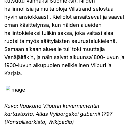
kutsuttu Vanhaksi Suomeksi). Niiden
hallinnollisia ja muita oloja Villstrand selostaa
hyvin ansiokkaasti. Kieliolot ansaitsevat ja saavat
oman käsittelynsä, kun näiden alueiden
hallintokieleksi tulikin saksa, joka valtasi alaa
ruotsilta myös säätyläisten seurustelukielenä.
Samaan aikaan alueelle tuli toki muuttajia
Venäjältäkin, ja näin saivat alkuunsa1800-luvun ja
1900-luvun alkupuolen nelikielinen Viipuri ja
Karjala.
Kuva: Vaakuna Viipurin kuvernementin
kartastosta, Atlas Vyiborgskoi gubernii 1797
(Kansallisarkisto, Wikipedia)