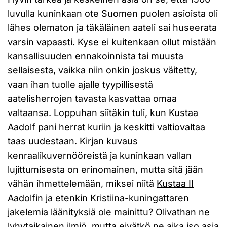
luvulla kuninkaan ote Suomen puolen asioista oli
lähes olematon ja täkäläinen aateli sai huseerata
varsin vapaasti. Kyse ei kuitenkaan ollut mistään
kansallisuuden ennakoinnista tai muusta
sellaisesta, vaikka niin onkin joskus väitetty,
vaan ihan tuolle ajalle tyypillisestä
aatelisherrojen tavasta kasvattaa omaa
valtaansa. Loppuhan siitäkin tuli, kun Kustaa
Aadolf pani herrat kuriin ja keskitti valtiovaltaa
taas uudestaan. Kirjan kuvaus
kenraalikuvernööreistä ja kuninkaan vallan
lujittumisesta on erinomainen, mutta sitä jään
vähän ihmettelemään, miksei niitä
Kustaa II
Aadolfin
ja etenkin Kristiina-kuningattaren
jakelemia läänityksiä ole mainittu? Olivathan ne
lyhytaikainen ilmiö, mutta eivätkö ne aika iso asia