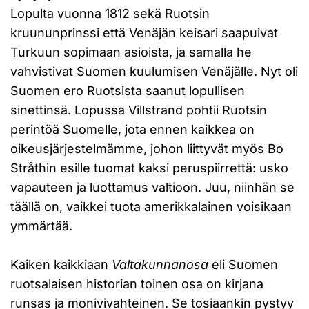
Lopulta vuonna 1812 sekä Ruotsin
kruununprinssi että Venäjän keisari saapuivat
Turkuun sopimaan asioista, ja samalla he
vahvistivat Suomen kuulumisen Venäjälle. Nyt oli
Suomen ero Ruotsista saanut lopullisen
sinettinsä. Lopussa Villstrand pohtii Ruotsin
perintöä Suomelle, jota ennen kaikkea on
oikeusjärjestelmämme, johon liittyvät myös Bo
Stråthin esille tuomat kaksi peruspiirrettä: usko
vapauteen ja luottamus valtioon. Juu, niinhän se
täällä on, vaikkei tuota amerikkalainen voisikaan
ymmärtää.
Kaiken kaikkiaan
Valtakunnanosa
eli Suomen
ruotsalaisen historian toinen osa on kirjana
runsas ja monivivahteinen. Se tosiaankin pystyy