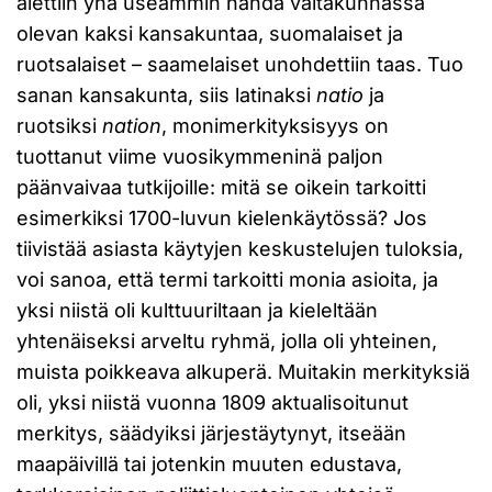
alettiin yhä useammin nähdä valtakunnassa
olevan kaksi kansakuntaa, suomalaiset ja
ruotsalaiset – saamelaiset unohdettiin taas. Tuo
sanan kansakunta, siis latinaksi
natio
ja
ruotsiksi
nation
, monimerkityksisyys on
tuottanut viime vuosikymmeninä paljon
päänvaivaa tutkijoille: mitä se oikein tarkoitti
esimerkiksi 1700-luvun kielenkäytössä? Jos
tiivistää asiasta käytyjen keskustelujen tuloksia,
voi sanoa, että termi tarkoitti monia asioita, ja
yksi niistä oli kulttuuriltaan ja kieleltään
yhtenäiseksi arvel­tu ryhmä, jolla oli yhteinen,
muista poikkeava alkuperä. Muitakin merkityksiä
oli, yksi niistä vuonna 1809 aktualisoitunut
merkitys, säädyiksi järjestäytynyt, itseään
maapäivillä tai jotenkin muuten edustava,