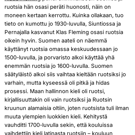
ruotsia hän osasi peräti huonosti, näin on
moneen kertaan kerrottu. Kuinka ollakaan, tuo
tieto on kumottu jo 1930-luvulla, Siuntiossa ja
Pernajalla kasvanut Klas Fleming osasi ruotsia
oikein hyvin. Suomen aateli on näemmä
käyttänyt ruotsia omassa keskuudessaan jo
1500-luvulla, ja porvaristo alkoi käyttää yhä
enemmän ruotsia jo 1600-luvulla. Suomen
säätyläistö alkoi siis vaihtaa kieltään ruotsiksi jo
varhain, mutta kyseessä oli pitkä ja hidas
prosessi. Maan hallinnon kieli oli ruotsi,
kirjallisuuttakin oli vain ruotsiksi ja Ruotsin
kruunun alamaisia oltiin, joten ruotsista tuli ilman
muuta ylempien luokkien kieli. Kehitystä
vauhditti 1700-luvulla sekin, että kouluissa
vaihdettiin kieli latinasta ruotsiin – kouluun