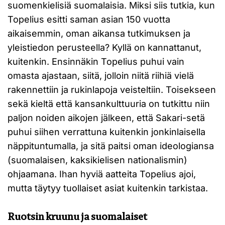
suomenkielisiä suomalaisia. Miksi siis tutkia, kun
Topelius esitti saman asian 150 vuotta
aikaisemmin, oman aikansa tutkimuksen ja
yleistiedon perusteella? Kyllä on kannattanut,
kuitenkin. Ensinnäkin Topelius puhui vain
omasta ajastaan, siitä, jolloin niitä riihiä vielä
rakennettiin ja rukinlapoja veisteltiin. Toisekseen
sekä kieltä että kansankulttuuria on tutkittu niin
paljon noiden aikojen jälkeen, että Sakari-setä
puhui siihen verrattuna kuitenkin jonkinlaisella
näppituntumalla, ja sitä paitsi oman ideologiansa
(suomalaisen, kaksikielisen nationalismin)
ohjaamana. Ihan hyviä aatteita Topelius ajoi,
mutta täytyy tuollaiset asiat kuitenkin tarkistaa.
Ruotsin kruunu ja suomalaiset