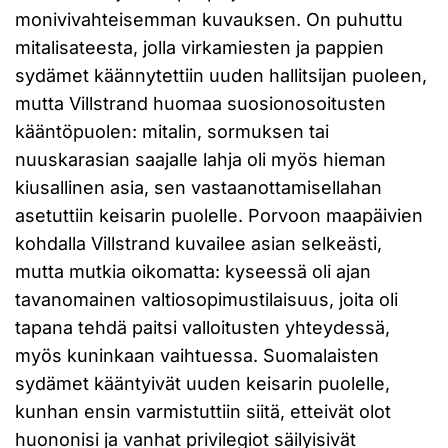
monivivahteisemman kuvauksen. On puhuttu
mitalisateesta, jolla virkamiesten ja pappien
sydämet käännytettiin uuden hallitsijan puoleen,
mutta Villstrand huomaa suosionosoitusten
kääntöpuolen: mitalin, sormuksen tai
nuuskarasian saajalle lahja oli myös hieman
kiusallinen asia, sen vastaanottamisellahan
asetuttiin keisarin puolelle. Porvoon maapäivien
kohdalla Villstrand kuvailee asian selkeästi,
mutta mutkia oikomatta: kyseessä oli ajan
tavanomainen valtiosopimustilaisuus, joita oli
tapana tehdä paitsi valloitusten yhteydessä,
myös kuninkaan vaihtuessa. Suomalaisten
sydämet kääntyivät uuden keisarin puolelle,
kunhan ensin varmistuttiin siitä, etteivät olot
huononisi ja vanhat privilegiot säilyisivät