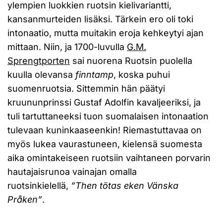
ylempien luokkien ruotsin kielivariantti,
kansanmurteiden lisäksi. Tärkein ero oli toki
intonaatio, mutta muitakin eroja kehkeytyi ajan
mittaan. Niin, ja 1700-luvulla
G.M.
Sprengtporten
sai nuorena Ruotsin puolella
kuulla olevansa
finntamp
, koska puhui
suomenruotsia. Sittemmin hän päätyi
kruununprinssi Gustaf Adolfin kavaljeeriksi, ja
tuli tartuttaneeksi tuon suomalaisen intonaation
tulevaan kuninkaaseenkin! Riemastuttavaa on
myös lukea vaurastuneen, kielensä suomesta
aika omintakeiseen ruotsiin vaihtaneen porvarin
hautajaisrunoa vainajan omalla
ruotsinkielellä,
”Then tötas eken Vänska
Pråken”
.