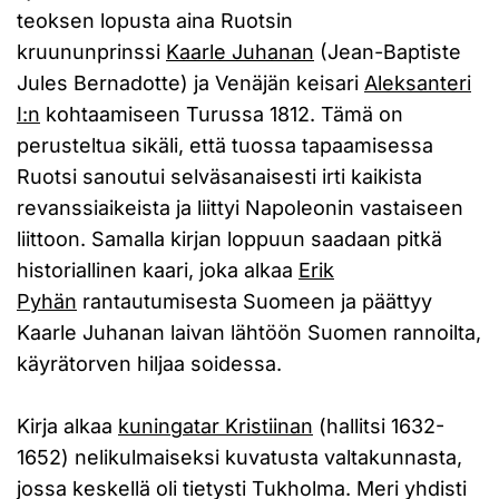
teoksen lopusta aina Ruotsin
kruununprinssi
Kaarle Juhanan
(Jean-Baptiste
Jules Bernadotte) ja Venäjän keisari
Aleksanteri
I:n
kohtaamiseen Turussa 1812. Tämä on
perusteltua sikäli, että tuossa tapaamisessa
Ruotsi sanoutui selväsanaisesti irti kaikista
revanssiaikeista ja liittyi Napoleonin vastaiseen
liittoon. Samalla kirjan loppuun saadaan pitkä
historiallinen kaari, joka alkaa
Erik
Pyhän
rantautumisesta Suomeen ja päättyy
Kaarle Juhanan laivan lähtöön Suomen rannoilta,
käyrätorven hiljaa soidessa.
Kirja alkaa
kuningatar Kristiinan
(hallitsi 1632-
1652) nelikulmaiseksi kuvatusta valtakunnasta,
jossa keskellä oli tietysti Tukholma. Meri yhdisti