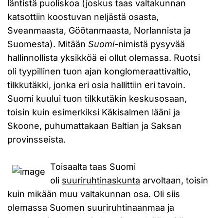
läntistä puoliskoa (joskus taas valtakunnan
katsottiin koostuvan neljästä osasta,
Sveanmaasta, Göötanmaasta, Norlannista ja
Suomesta). Mitään
Suomi
-nimistä pysyvää
hallinnollista yksikköä ei ollut olemassa. Ruotsi
oli tyypillinen tuon ajan konglomeraattivaltio,
tilkkutäkki, jonka eri osia hallittiin eri tavoin.
Suomi kuului tuon tilkkutäkin keskusosaan,
toisin kuin esimerkiksi Käkisalmen lääni ja
Skoone, puhumattakaan Baltian ja Saksan
provinsseista.
Toisaalta taas Suomi
oli
suuriruhtinaskunta
arvoltaan, toisin
kuin mikään muu valtakunnan osa. Oli siis
olemassa Suomen suuriruhtinaanmaa ja