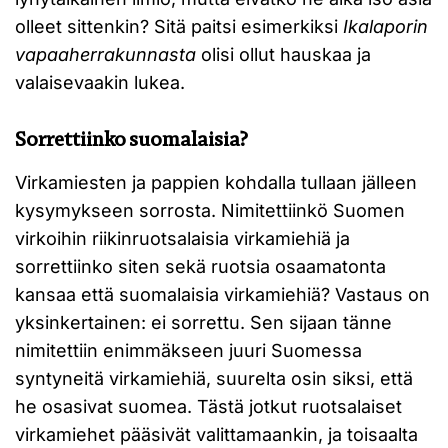
olleet sittenkin? Sitä paitsi esimerkiksi
Ikalaporin
vapaaherrakunnasta
olisi ollut hauskaa ja
valaisevaakin lukea.
Sorrettiinko suomalaisia?
Virkamiesten ja pappien kohdalla tullaan jälleen
kysymykseen sorrosta. Nimitettiinkö Suomen
virkoihin riikinruotsalaisia virkamiehiä ja
sorrettiinko siten sekä ruotsia osaamatonta
kansaa että suomalaisia virkamiehiä? Vastaus on
yksinkertainen: ei sorrettu. Sen sijaan tänne
nimitettiin enimmäkseen juuri Suomessa
syntyneitä virkamiehiä, suurelta osin siksi, että
he osasivat suomea. Tästä jotkut ruotsalaiset
virkamiehet pääsivät valittamaankin, ja toisaalta