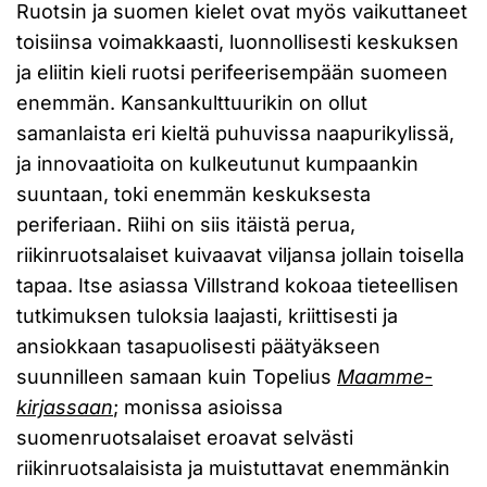
Ruotsin ja suomen kielet ovat myös vaikuttaneet
toisiinsa voimakkaasti, luonnollisesti keskuksen
ja eliitin kieli ruotsi perifeerisempään suomeen
enemmän. Kansankulttuurikin on ollut
samanlaista eri kieltä puhuvissa naapurikylissä,
ja innovaatioita on kulkeutunut kumpaankin
suuntaan, toki enemmän keskuksesta
periferiaan. Riihi on siis itäistä perua,
riikinruotsalaiset kuivaavat viljansa jollain toisella
tapaa. Itse asiassa Villstrand kokoaa tieteellisen
tutkimuksen tuloksia laajasti, kriittisesti ja
ansiokkaan tasapuolisesti päätyäkseen
suunnilleen samaan kuin Topelius
Maamme-
kirjassaan
; monissa asioissa
suomenruotsalaiset eroavat selvästi
riikinruotsalaisista ja muistuttavat enemmänkin