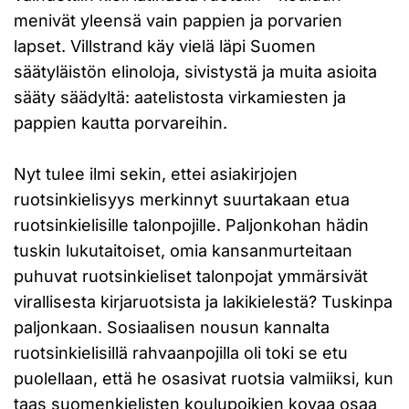
menivät yleensä vain pappien ja porvarien
lapset. Villstrand käy vielä läpi Suomen
säätyläistön elinoloja, sivistystä ja muita asioita
sääty säädyltä: aatelistosta virkamiesten ja
pappien kautta porvareihin.
Nyt tulee ilmi sekin, ettei asiakirjojen
ruotsinkielisyys merkinnyt suurtakaan etua
ruotsinkielisille talonpojille. Paljonkohan hädin
tuskin lukutaitoiset, omia kansanmurteitaan
puhuvat ruotsinkieliset talonpojat ymmärsivät
virallisesta kirjaruotsista ja lakikielestä? Tuskinpa
paljonkaan. Sosiaalisen nousun kannalta
ruotsinkielisillä rahvaanpojilla oli toki se etu
puolellaan, että he osasivat ruotsia valmiiksi, kun
taas suomenkielisten koulupoikien kovaa osaa