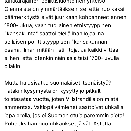
tarkkarajainen poliittisluontoinen yhteisö.
Olennaista on ymmärtääkseni se, että nuo kaksi
päämerkitystä eivät juurikaan kohdanneet ennen
1800-lukua, vaan tuollainen etnistyyppinen
”kansakunta” saattoi elellä ihan lojaalina
sellaisen poliittistyyppisen ”kansakunnan”
osana, ilman mitään ristiriitoja. Ja kaikki viittaa
siihen, että jotenkin näin asia taisi 1700-luvulla
ollakin.
Mutta halusivatko suomalaiset itsenäistyä?
Tätäkin kysymystä on kysytty jo pitkälti
toistasataa vuotta, joten Villstrandilla on mistä
ammentaa. Valtiopäivämiehet saattoivat uhkailla
jopa erolla, jos ei Suomen etuja paremmin ajeta!
Puheeksihan nuo uhkaukset jäivät. Astetta