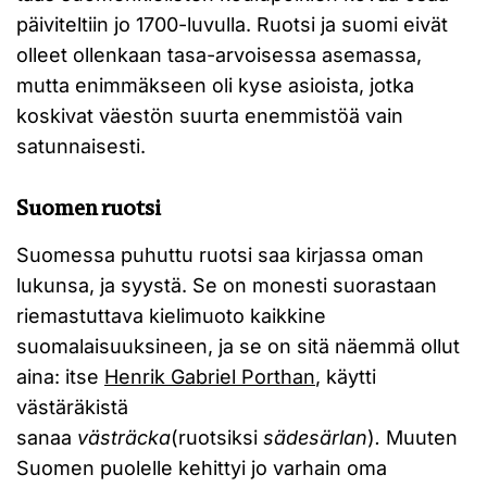
päiviteltiin jo 1700-luvulla. Ruotsi ja suomi eivät
olleet ollenkaan tasa-arvoisessa asemassa,
mutta enimmäkseen oli kyse asioista, jotka
koskivat väestön suurta enemmistöä vain
satunnaisesti.
Suomen ruotsi
Suomessa puhuttu ruotsi saa kirjassa oman
lukunsa, ja syystä. Se on monesti suorastaan
riemastuttava kielimuoto kaikkine
suomalaisuuksineen, ja se on sitä näemmä ollut
aina: itse
Henrik Gabriel Porthan
, käytti
västäräkistä
sanaa
västräcka
(ruotsiksi
sädesärlan
)
.
Muuten
Suomen puolelle kehittyi jo varhain oma