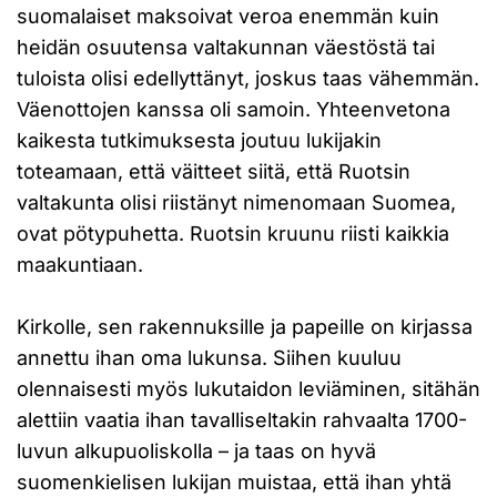
suomalaiset maksoivat veroa enemmän kuin
heidän osuutensa valtakunnan väestöstä tai
tuloista olisi edellyttänyt, joskus taas vähemmän.
Väenottojen kanssa oli samoin. Yhteenvetona
kaikesta tutkimuksesta joutuu lukijakin
toteamaan, että väitteet siitä, että Ruotsin
valtakunta olisi riistänyt nimenomaan Suomea,
ovat pötypuhetta. Ruotsin kruunu riisti kaikkia
maakuntiaan.
Kirkolle, sen rakennuksille ja papeille on kirjassa
annettu ihan oma lukunsa. Siihen kuuluu
olennaisesti myös lukutaidon leviäminen, sitähän
alettiin vaatia ihan tavalliseltakin rahvaalta 1700-
luvun alkupuoliskolla – ja taas on hyvä
suomenkielisen lukijan muistaa, että ihan yhtä