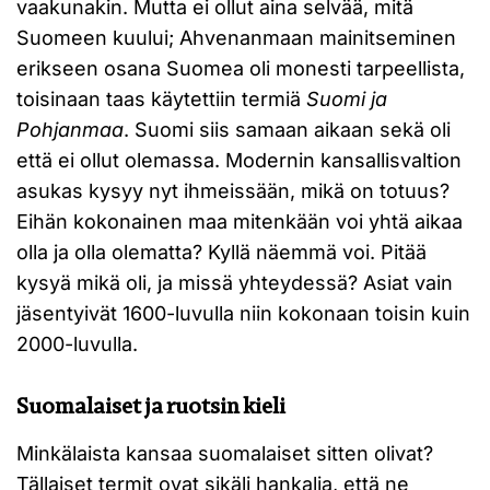
vaakunakin. Mutta ei ollut aina selvää, mitä
Suomeen kuului; Ahvenanmaan mainitseminen
erikseen osana Suomea oli monesti tarpeellista,
toisinaan taas käytettiin termiä
Suomi ja
Pohjanmaa
. Suomi siis samaan aikaan sekä oli
että ei ollut olemassa. Modernin kansallisvaltion
asukas kysyy nyt ihmeissään, mikä on totuus?
Eihän kokonainen maa mitenkään voi yhtä aikaa
olla ja olla olematta? Kyllä näemmä voi. Pitää
kysyä mikä oli, ja missä yhteydessä? Asiat vain
jäsentyivät 1600-luvulla niin kokonaan toisin kuin
2000-luvulla.
Suomalaiset ja ruotsin kieli
Minkälaista kansaa suomalaiset sitten olivat?
Tällaiset termit ovat sikäli hankalia, että ne