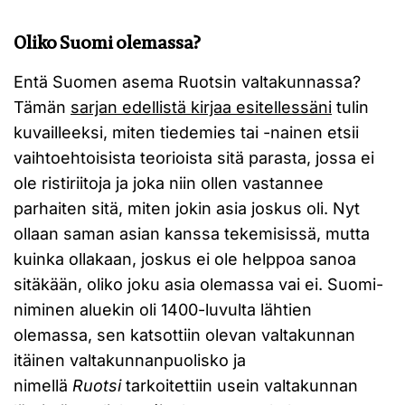
Oliko Suomi olemassa?
Entä Suomen asema Ruotsin valtakunnassa?
Tämän
sarjan edellistä kirjaa esitellessäni
tulin
kuvailleeksi, miten tiedemies tai -nainen etsii
vaihtoehtoisista teorioista sitä parasta, jossa ei
ole ristiriitoja ja joka niin ollen vastannee
parhaiten sitä, miten jokin asia joskus oli. Nyt
ollaan saman asian kanssa tekemisissä, mutta
kuinka ollakaan, joskus ei ole helppoa sanoa
sitäkään, oliko joku asia olemassa vai ei. Suomi-
niminen aluekin oli 1400-luvulta lähtien
olemassa, sen katsottiin olevan valtakunnan
itäinen valtakunnanpuolisko ja
nimellä
Ruotsi
tarkoitettiin usein valtakunnan