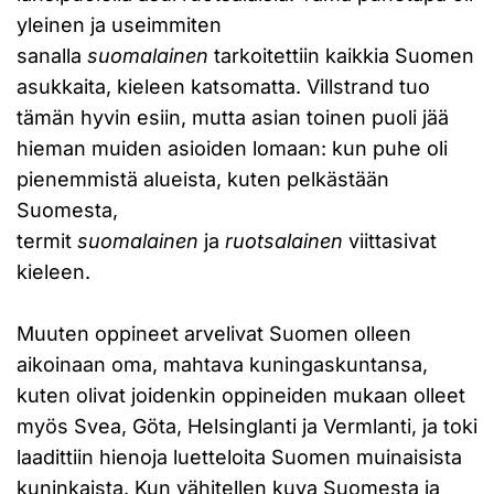
yleinen ja useimmiten
sanalla
suomalainen
tarkoitettiin kaikkia Suomen
asukkaita, kieleen katsomatta. Villstrand tuo
tämän hyvin esiin, mutta asian toinen puoli jää
hieman muiden asioiden lomaan: kun puhe oli
pienemmistä alueista, kuten pelkästään
Suomesta,
termit
suomalainen
ja
ruotsalainen
viittasivat
kieleen.
Muuten oppineet arvelivat Suomen olleen
aikoinaan oma, mahtava kuningaskuntansa,
kuten olivat joidenkin oppineiden mukaan olleet
myös Svea, Göta, Helsinglanti ja Vermlanti, ja toki
laadittiin hienoja luetteloita Suomen muinaisista
kuninkaista. Kun vähitellen kuva Suomesta ja