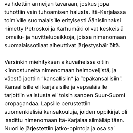
vaihdettiin armeijan tavaraan, joskus jopa
tuhottiin vain tuhoamisen halusta. Itä-Karjalassa
toimiville suomalaisille erityisesti Äänislinnaksi
nimetty Petroskoi ja Karhumäki olivat keskeisiä
lomailu- ja huvittelupaikkoja, joissa nimenomaan
suomalaissotilaat aiheuttivat järjestyshäiriöitä.
Varsinkin miehityksen alkuvaiheissa oltiin
kiinnostuneita nimenomaan heimoveljistä, ja
väestö jaettiin ”kansallisiin” ja ”epäkansallisiin”.
Kansallisille eli karjalaisille ja vepsäläisille
tarjottiin valistusta eli toisin sanoen Suur-Suomi
propagandaa. Lapsille perustettiin
suomenkielisiä kansakouluja, joiden oppikirjat oli
laadittu nimenomaan Itä-Karjalaa silmälläpitäen.
Nuorille järjestettiin jatko-opintoja ja osa sai