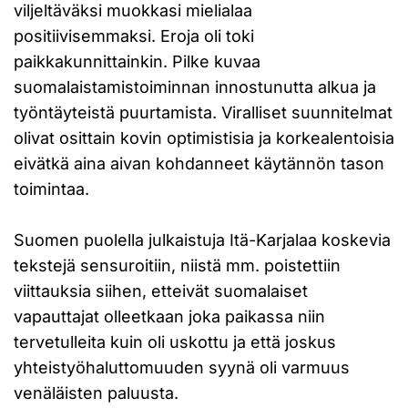
viljeltäväksi muokkasi mielialaa
positiivisemmaksi. Eroja oli toki
paikkakunnittainkin. Pilke kuvaa
suomalaistamistoiminnan innostunutta alkua ja
työntäyteistä puurtamista. Viralliset suunnitelmat
olivat osittain kovin optimistisia ja korkealentoisia
eivätkä aina aivan kohdanneet käytännön tason
toimintaa.
Suomen puolella julkaistuja Itä-Karjalaa koskevia
tekstejä sensuroitiin, niistä mm. poistettiin
viittauksia siihen, etteivät suomalaiset
vapauttajat olleetkaan joka paikassa niin
tervetulleita kuin oli uskottu ja että joskus
yhteistyöhaluttomuuden syynä oli varmuus
venäläisten paluusta.