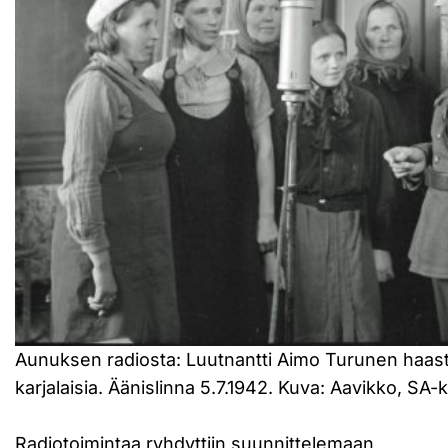
Aunuksen radiosta: Luutnantti Aimo Turunen haast
karjalaisia. Äänislinna 5.7.1942. Kuva: Aavikko, SA-
Radiotoimintaa ryhdyttiin suunnittelemaan