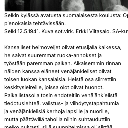
Selkin kylässä avatusta suomalaisesta koulusta: O
pienokaisia tehtävissään.
Selki 12.5.1941. Kuva sot.virk. Erkki Viitasalo, SA-ku
Kansalliset heimoveljet olivat etusijalla kaikessa,
he saivat suuremmat ruoka-annokset ja
työstään paremman palkan. Aikaisemmin rinnan
näiden kanssa eläneet venäjänkieliset olivat
toisen luokan kansalaisia. Heistä osa siirrettiin
keskitysleireille, joissa olot olivat huonot.
Paikallistasolla tosin ehdoteltiin venäjänkielistä
tiedotuslehteä, valistus- ja viihdytystapahtumia
ja venäjänkielisiä kerhoja lapsille ja nuorille,
mutta päättävillä tahoilla niihin suhtauduttiin
melko nuivasti, sillä suunnitelmissa oli siirtää