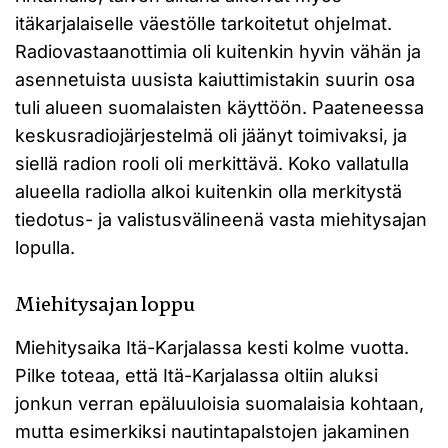
itäkarjalaiselle väestölle tarkoitetut ohjelmat.
Radiovastaanottimia oli kuitenkin hyvin vähän ja
asennetuista uusista kaiuttimistakin suurin osa
tuli alueen suomalaisten käyttöön. Paateneessa
keskusradiojärjestelmä oli jäänyt toimivaksi, ja
siellä radion rooli oli merkittävä. Koko vallatulla
alueella radiolla alkoi kuitenkin olla merkitystä
tiedotus- ja valistusvälineenä vasta miehitysajan
lopulla.
Miehitysajan loppu
Miehitysaika Itä-Karjalassa kesti kolme vuotta.
Pilke toteaa, että Itä-Karjalassa oltiin aluksi
jonkun verran epäluuloisia suomalaisia kohtaan,
mutta esimerkiksi nautintapalstojen jakaminen