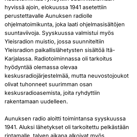
hyvissä ajoin, elokuussa 1941 asetettiin
perustettavalle Aunuksen radiolle
ohjelmatoimikunta, joka laati ohjelmasisältöjen
suuntaviivoja. Syyskuussa valmistui myös
Yleisradion muistio, jossa suunniteltiin
Yleisradion paikallislähetysten sisältöä Itä-
Karjalassa. Radiotoiminnassa oli tarkoitus
hyödyntää olemassa olevaa
keskusradiojärjestelmää, mutta neuvostojoukot
olivat tuhonneet suurimman osan
keskusradioasemista, joita ryhdyttiin
rakentamaan uudelleen.
Aunuksen radio aloitti toimintansa syyskuussa
1941. Aluksi lähetykset oli tarkoitettu pelkästään
rintamalle, talven aikana alkoivat myös