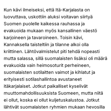
Kun kävi ilmeiseksi, että Itä-Karjalasta on
luovuttava, uskottiin aluksi voitavan siirtyä
Suomen puolelle kaikessa rauhassa ja
evakuoida mukaan myös kansallinen väestö
karjoineen ja tavaroineen. Toisin kävi,
Kannaksella taisteltiin ja tilanne alkoi olla
kriittinen. Lähtövalmistelut piti tehdä nopeasti
mutta salassa, sillä suomalaisten lisäksi oli määrä
evakuoida vain heimosoturit perheineen,
suomalaisten sotilaitten vaimot ja kihlatut ja
erityisesti sotilashallintoa avustaneet
itäkarjalaiset. Jotkut paikalliset kyselivät
muuttomahdollisuuksista Suomeen, mutta niitä
ei ollut, koska ei ollut kuljetuskalustoa. Jotkut
lähtivät suomalaisten ryhmien mukaan hevosilla