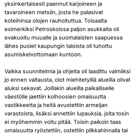
yksinkertaisesti paennut karjoineen ja
tavaroineen metsiin, josta he palasivat
koteihinsa olojen rauhoituttua. Toisaalta
esimerkiksi Petroskoissa paljon asukkaita oli
evakuoitu muualle ja suomalaisten saapuessa
lähes puolet kaupungin taloista oli tuhottu
asumiskelvottomaan kuntoon.
Vaikka suunnitelmia ja ohjeita oli laadittu valmiiksi
jo ennen valtausta, olot miehitetyillä alueilla olivat
aluksi sekavat. Joillakin alueilla paikalliselle
väestölle jaettiin kolhoosien omaisuutta
vastikkeetta ja heitä avustettiin armeijan
varastoista, lisäksi annettiin lupauksia, joita tosin
ei myöhemmin voitu pitää. Toisin paikoin taas
omaisuutta ryöstettiin, ostettiin pilkkahinnalla tai