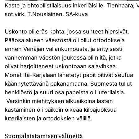
Kaste ja ehtoollistilaisuus inkeriläisille, Tienhaara, 
sot.virk. T.Nousiainen, SA-kuva
Uskonto oli eräs kohta, jossa suhteet hiersivät.
Pääosa alueen väestöstä oli ollut ortodokseja
ennen Venäjän vallankumousta, ja erityisesti
vanhemman väestön joukossa oli niitä, jotka
olivat harjoittaneet uskontoaan salavihkaa.
Monet Itä-Karjalaan lähetetyt papit pitivät seutua
käännytettävänä pakanamaana. Suomesta tullut
henkilöstö ja suuri osa papeista oli luterilaisia.
Varsinkin miehityksen alkuaikoina lasten
kastaminen oli paikoin oikeaa kilpajuoksua
luterilaisten ja ortodoksien välillä.
Suomalaistamisen välineitä