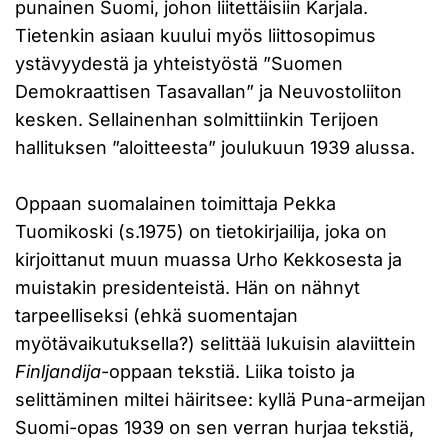
punainen Suomi, johon liitettäisiin Karjala.
Tietenkin asiaan kuului myös liittosopimus
ystävyydestä ja yhteistyöstä ”Suomen
Demokraattisen Tasavallan” ja Neuvostoliiton
kesken. Sellainenhan solmittiinkin Terijoen
hallituksen ”aloitteesta” joulukuun 1939 alussa.
Oppaan suomalainen toimittaja Pekka
Tuomikoski (s.1975) on tietokirjailija, joka on
kirjoittanut muun muassa Urho Kekkosesta ja
muistakin presidenteistä. Hän on nähnyt
tarpeelliseksi (ehkä suomentajan
myötävaikutuksella?) selittää lukuisin alaviittein
Finljandija
-oppaan tekstiä. Liika toisto ja
selittäminen miltei häiritsee: kyllä Puna-armeijan
Suomi-opas 1939 on sen verran hurjaa tekstiä,