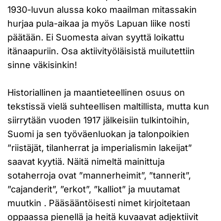
1930-luvun alussa koko maailman mitassakin
hurjaa pula-aikaa ja myös Lapuan liike nosti
päätään. Ei Suomesta aivan syyttä loikattu
itänaapuriin. Osa aktiivityöläisistä muilutettiin
sinne väkisinkin!
Historiallinen ja maantieteellinen osuus on
tekstissä vielä suhteellisen maltillista, mutta kun
siirrytään vuoden 1917 jälkeisiin tulkintoihin,
Suomi ja sen työväenluokan ja talonpoikien
”riistäjät, tilanherrat ja imperialismin lakeijat”
saavat kyytiä. Näitä nimeltä mainittuja
sotaherroja ovat ”mannerheimit”, ”tannerit”,
”cajanderit”, ”erkot”, ”kalliot” ja muutamat
muutkin . Pääsääntöisesti nimet kirjoitetaan
oppaassa pienellä ja heitä kuvaavat adjektiivit