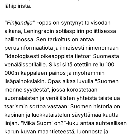
lähipiiristä.
”
Finljandija
” -opas on syntynyt talvisodan
aikana, Leningradin sotilaspiirin poliittisessa
hallinnossa. Sen tarkoitus on antaa
perusinformaatiota ja ilmeisesti nimenomaan
”ideologisesti oikeaoppista tietoa” Suomesta
venäläissotilaille. Siksi siitä otettiin reilu 100
000:n kappaleen painos ja myöhemmin
lisäpainoksiakin. Opas alkaa luvulla ”Suomen
menneisyydestä”, jossa korostetaan
suomalaisten ja venäläisten yhteistä taistelua
tsarismin sortoa vastaan: Suomen historia on
kapinan ja luokkataistelun sävyttämää kautta
linjan. ”Mikä Suomi on?”-luku antaa suhteellisen
karun kuvan maantieteestä, luonnosta ja