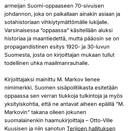
armeijan Suomi-oppaaseen 70-sivuisen
johdannon, joka on paikallaan ainakin asiaan ja
sotahistoriaan vihkiytymättömälle lukijalle.
Varsinaisessa ”oppaassa” käsitellään aluksi
historiaa ja maantiedettä, mutta pääosin se on
propagandistinen esitys 1920- ja 30-luvun
Suomesta, josta on kirjoittajan mukaan tullut
todellinen uhka maailmanrauhalle.
Kirjoittajaksi mainittu M. Markov lienee
nimimerkki. Suomen sisäpolitiikasta esitetään
oppaassa sen verran tiukkoja tulkintoja ja myös
yksityiskohtia, että ne antavat aiheen epäillä ”M.
Markovin” takana olleen jokunen
suomalainenkin haamukirjoittaja – Otto-Ville
Kuusisen ja niin sanotun
Terijoen hallituksen