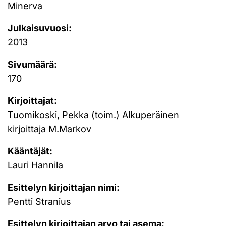
Minerva
Julkaisuvuosi:
2013
Sivumäärä:
170
Kirjoittajat:
Tuomikoski, Pekka (toim.) Alkuperäinen
kirjoittaja M.Markov
Kääntäjät:
Lauri Hannila
Esittelyn kirjoittajan nimi:
Pentti Stranius
Esittelyn kirjoittajan arvo tai asema: