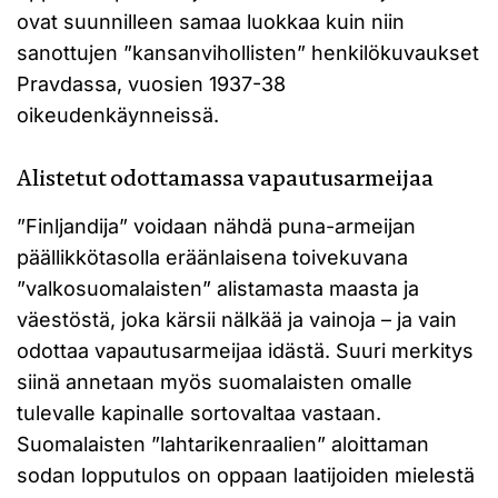
ovat suunnilleen samaa luokkaa kuin niin
sanottujen ”kansanvihollisten” henkilökuvaukset
Pravdassa, vuosien 1937-38
oikeudenkäynneissä.
Alistetut odottamassa vapautusarmeijaa
”Finljandija” voidaan nähdä puna-armeijan
päällikkötasolla eräänlaisena toivekuvana
”valkosuomalaisten” alistamasta maasta ja
väestöstä, joka kärsii nälkää ja vainoja – ja vain
odottaa vapautusarmeijaa idästä. Suuri merkitys
siinä annetaan myös suomalaisten omalle
tulevalle kapinalle sortovaltaa vastaan.
Suomalaisten ”lahtarikenraalien” aloittaman
sodan lopputulos on oppaan laatijoiden mielestä