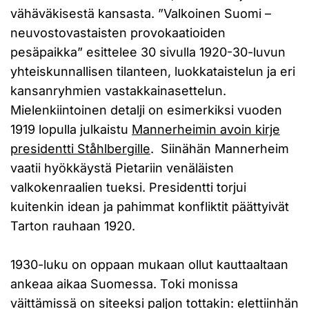
vähäväkisestä kansasta. ”Valkoinen Suomi –
neuvostovastaisten provokaatioiden
pesäpaikka” esittelee 30 sivulla 1920-30-luvun
yhteiskunnallisen tilanteen, luokkataistelun ja eri
kansanryhmien vastakkainasettelun.
Mielenkiintoinen detalji on esimerkiksi vuoden
1919 lopulla julkaistu
Mannerheimin avoin kirje
presidentti Ståhlbergille
. Siinähän Mannerheim
vaatii hyökkäystä Pietariin venäläisten
valkokenraalien tueksi. Presidentti torjui
kuitenkin idean ja pahimmat konfliktit päättyivät
Tarton rauhaan 1920.
1930-luku on oppaan mukaan ollut kauttaaltaan
ankeaa aikaa Suomessa. Toki monissa
väittämissä on siteeksi paljon tottakin: elettiinhän