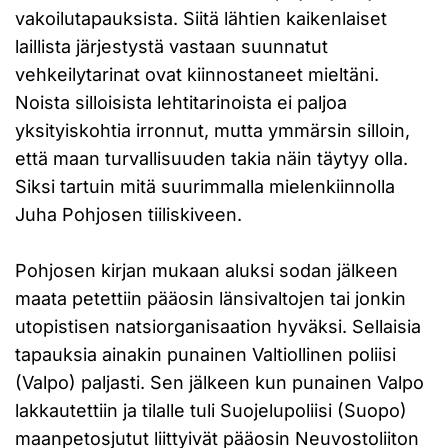
vakoilutapauksista. Siitä lähtien kaikenlaiset
laillista järjestystä vastaan suunnatut
vehkeilytarinat ovat kiinnostaneet mieltäni.
Noista silloisista lehtitarinoista ei paljoa
yksityiskohtia irronnut, mutta ymmärsin silloin,
että maan turvallisuuden takia näin täytyy olla.
Siksi tartuin mitä suurimmalla mielenkiinnolla
Juha Pohjosen tiiliskiveen.
Pohjosen kirjan mukaan aluksi sodan jälkeen
maata petettiin pääosin länsivaltojen tai jonkin
utopistisen natsiorganisaation hyväksi. Sellaisia
tapauksia ainakin punainen Valtiollinen poliisi
(Valpo) paljasti. Sen jälkeen kun punainen Valpo
lakkautettiin ja tilalle tuli Suojelupoliisi (Suopo)
maanpetosjutut liittyivät pääosin Neuvostoliiton