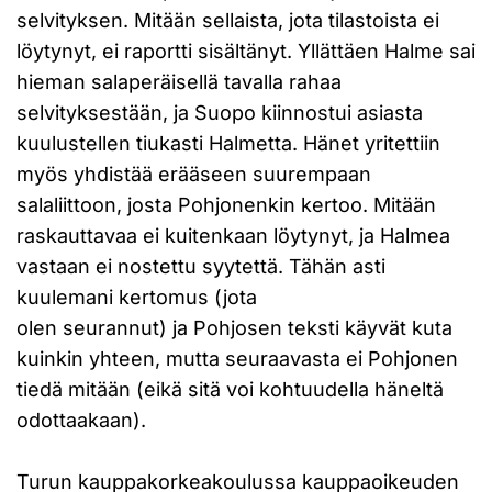
selvityksen. Mitään sellaista, jota tilastoista ei
löytynyt, ei raportti sisältänyt. Yllättäen Halme sai
hieman salaperäisellä tavalla rahaa
selvityksestään, ja Suopo kiinnostui asiasta
kuulustellen tiukasti Halmetta. Hänet yritettiin
myös yhdistää erääseen suurempaan
salaliittoon, josta Pohjonenkin kertoo. Mitään
raskauttavaa ei kuitenkaan löytynyt, ja Halmea
vastaan ei nostettu syytettä. Tähän asti
kuulemani kertomus (jota
olen seurannut) ja Pohjosen teksti käyvät kuta
kuinkin yhteen, mutta seuraavasta ei Pohjonen
tiedä mitään (eikä sitä voi kohtuudella häneltä
odottaakaan).
Turun kauppakorkeakoulussa kauppaoikeuden