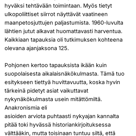
hyväksi tehtävään toimintaan. Myös tietyt
ulkopoliittiset siirrot näyttävät vaatineen
maanpetosjuttujen paljastumista. 1960-luvulta
lähtien jutut alkavat huomattavasti harventua.
Kaikkiaan tapauksia oli tutkimuksen kohteena
olevana ajanjaksona 125.
Pohjonen kertoo tapauksista ikään kuin
suopolaisesta aikalaisnäkökulmasta. Tämä tuo
esitykseen tiettyä huvittavuutta, koska hyvin
tärkeinä pidetyt asiat vaikuttavat
nykynäkökulmasta usein mitättömiltä.
Anakronismia eli
asioiden arviota puhtaasti nykyajan kannalta
pitää toki hyvässä historiankirjoituksessa
välttääkin, mutta toisinaan tuntuu siltä, että