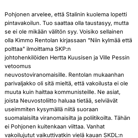
Pohjonen arvelee, että Stalinin kuolema lopetti
pintavakoilun. Tuo saattaa olla taustasyy, mutta
se ei ole mikään välitön syy. Voisiko sellainen
olla Kimmo Rentolan kirjassaan "Niin kylmää että
polttaa" ilmoittama SKP:n
johtohenkilöiden Hertta Kuusisen ja Ville Pessin
vetoomus
neuvostoviranomaisille. Rentolan mukaanhan
parivaljakko oli sitä mieltä, että vakoilusta ei ole
muuta kuin haittaa kommunisteille. Ne asiat,
joista Neuvostoliitto haluaa tietää, selviävät
useimmiten kysymällä niitä suoraan
suomalaisilta viranomaisilta ja poliitikoilta. Tähän
ei Pohjonen kuitenkaan viittaa. Vanhat
vakoilujutut vaikuttivatkin vielä kauan SKDL:n