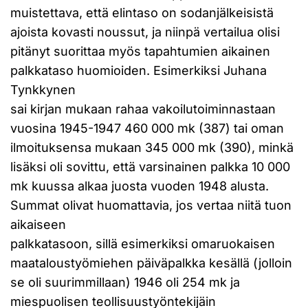
muistettava, että elintaso on sodanjälkeisistä
ajoista kovasti noussut, ja niinpä vertailua olisi
pitänyt suorittaa myös tapahtumien aikainen
palkkataso huomioiden. Esimerkiksi Juhana
Tynkkynen
sai kirjan mukaan rahaa vakoilutoiminnastaan
vuosina 1945-1947 460 000 mk (387) tai oman
ilmoituksensa mukaan 345 000 mk (390), minkä
lisäksi oli sovittu, että varsinainen palkka 10 000
mk kuussa alkaa juosta vuoden 1948 alusta.
Summat olivat huomattavia, jos vertaa niitä tuon
aikaiseen
palkkatasoon, sillä esimerkiksi omaruokaisen
maataloustyömiehen päiväpalkka kesällä (jolloin
se oli suurimmillaan) 1946 oli 254 mk ja
miespuolisen teollisuustyöntekijäin