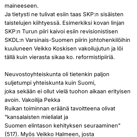
maineeseen.
Ja tietysti ne tulivat esiin taas SKP:n sisäisten
taistelujen kiihtyessä. Esimerkiksi kovan linjan
SKP:n Turun piiri kaivoi esiin revisionistisen
SKDL:n Varsinais-Suomen piirin johtohenkilöihin
kuuluneen Veikko Koskisen vakoilujutun ja löi
tällä kuin vierasta sikaa ko. reformistipiiriä.
Neuvostoyhteiskunta oli tietenkin paljon
suljetumpi yhteiskunta kuin Suomi,
joka sekään ei ollut vielä tuohon aikaan erityisen
avoin. Vakoilija Pekka
Ruikan toiminnan eräänä tavoitteena olivat
"kansalaisten mielialat ja
Suomen elintason kehityksen seuraaminen"
(517). Myös Veikko Halmeen, josta