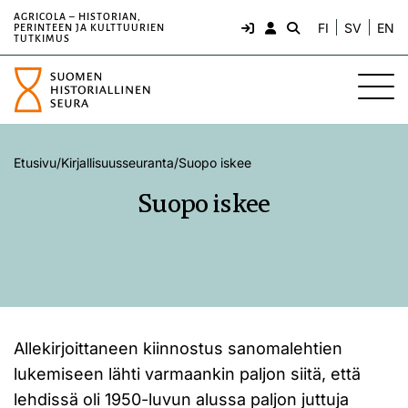
AGRICOLA – HISTORIAN,
FI
SV
EN
PERINTEEN JA KULTTUURIEN
TUTKIMUS
Etusivu
/
Kirjallisuusseuranta
/
Suopo iskee
Suopo iskee
Allekirjoittaneen kiinnostus sanomalehtien
lukemiseen lähti varmaankin paljon siitä, että
lehdissä oli 1950-luvun alussa paljon juttuja