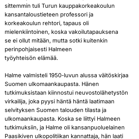
sittemmin tuli Turun kauppakorkeakoulun
kansantaloustieteen professori ja
korkeakoulun rehtori, tapaus oli
mielenkiintoinen, koska vakoilutapauksena
se ei ollut mitään, mutta sotki kuitenkin
perinpohjaisesti Halmeen
työyhteisön elämää.
Halme valmisteli 1950-luvun alussa väitöskirjaa
Suomen ulkomaankaupasta. Hänen
tutkimuksistaan kiinnostui neuvostolähetystön
virkailija, joka pyysi häntä häntä laatimaan
selvityksen Suomen talouden tilasta ja
ulkomaankaupasta. Koska se liittyi Halmeen
tutkimuksiin, ja Halme oli kansanpuoluelainen
Paasikiven ulkopolitiikan kannattaja, hän laati