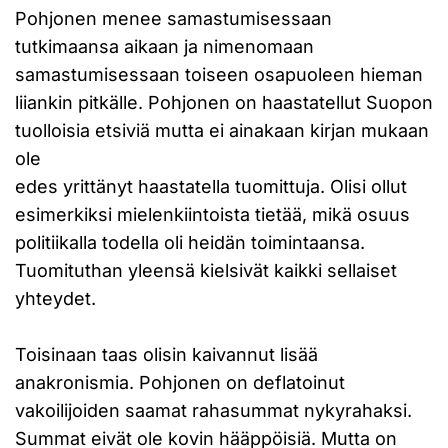
Pohjonen menee samastumisessaan
tutkimaansa aikaan ja nimenomaan
samastumisessaan toiseen osapuoleen hieman
liiankin pitkälle. Pohjonen on haastatellut Suopon
tuolloisia etsiviä mutta ei ainakaan kirjan mukaan
ole
edes yrittänyt haastatella tuomittuja. Olisi ollut
esimerkiksi mielenkiintoista tietää, mikä osuus
politiikalla todella oli heidän toimintaansa.
Tuomituthan yleensä kielsivät kaikki sellaiset
yhteydet.
Toisinaan taas olisin kaivannut lisää
anakronismia. Pohjonen on deflatoinut
vakoilijoiden saamat rahasummat nykyrahaksi.
Summat eivät ole kovin hääppöisiä. Mutta on