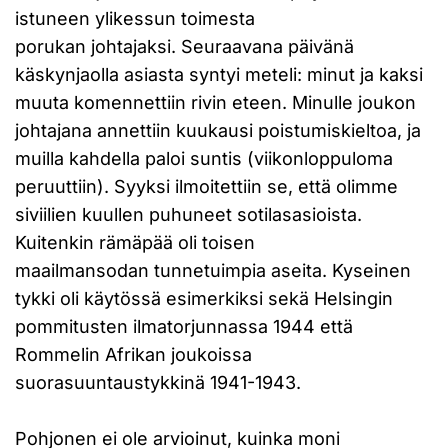
istuneen ylikessun toimesta
porukan johtajaksi. Seuraavana päivänä
käskynjaolla asiasta syntyi meteli: minut ja kaksi
muuta komennettiin rivin eteen. Minulle joukon
johtajana annettiin kuukausi poistumiskieltoa, ja
muilla kahdella paloi suntis (viikonloppuloma
peruuttiin). Syyksi ilmoitettiin se, että olimme
siviilien kuullen puhuneet sotilasasioista.
Kuitenkin rämäpää oli toisen
maailmansodan tunnetuimpia aseita. Kyseinen
tykki oli käytössä esimerkiksi sekä Helsingin
pommitusten ilmatorjunnassa 1944 että
Rommelin Afrikan joukoissa
suorasuuntaustykkinä 1941-1943.
Pohjonen ei ole arvioinut, kuinka moni