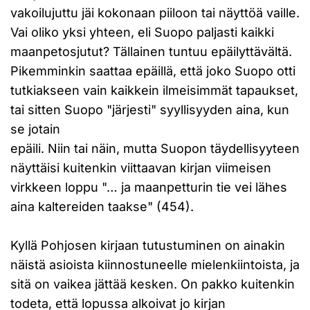
vakoilujuttu jäi kokonaan piiloon tai näyttöä vaille.
Vai oliko yksi yhteen, eli Suopo paljasti kaikki
maanpetosjutut? Tällainen tuntuu epäilyttävältä.
Pikemminkin saattaa epäillä, että joko Suopo otti
tutkiakseen vain kaikkein ilmeisimmät tapaukset,
tai sitten Suopo "järjesti" syyllisyyden aina, kun
se jotain
epäili. Niin tai näin, mutta Suopon täydellisyyteen
näyttäisi kuitenkin viittaavan kirjan viimeisen
virkkeen loppu "… ja maanpetturin tie vei lähes
aina kaltereiden taakse" (454).
Kyllä Pohjosen kirjaan tutustuminen on ainakin
näistä asioista kiinnostuneelle mielenkiintoista, ja
sitä on vaikea jättää kesken. On pakko kuitenkin
todeta, että lopussa alkoivat jo kirjan