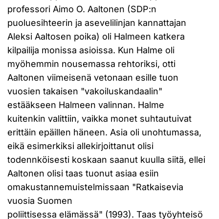
professori Aimo O. Aaltonen (SDP:n
puoluesihteerin ja asevelilinjan kannattajan
Aleksi Aaltosen poika) oli Halmeen katkera
kilpailija monissa asioissa. Kun Halme oli
myöhemmin nousemassa rehtoriksi, otti
Aaltonen viimeisenä vetonaan esille tuon
vuosien takaisen "vakoiluskandaalin"
estääkseen Halmeen valinnan. Halme
kuitenkin valittiin, vaikka monet suhtautuivat
erittäin epäillen häneen. Asia oli unohtumassa,
eikä esimerkiksi allekirjoittanut olisi
todennköisesti koskaan saanut kuulla siitä, ellei
Aaltonen olisi taas tuonut asiaa esiin
omakustannemuistelmissaan "Ratkaisevia
vuosia Suomen
poliittisessa elämässä" (1993). Taas työyhteisö