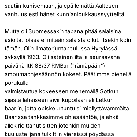
saatiin kuhisemaan, ja epäilemättä Aaltosen
vanhuus esti hänet kunnianloukkaussyytteiltä.
Mutta oli Suomessakin tapana pitää salaisina
asioita, joissa ei mitään salaista ollut. Itsekin koin
tämän. Olin Ilmatorjuntakoulussa Hyrylässä
syksyllä 1963. Oli sateinen ilta ja seuraavana
päivänä ItK 88/37 RMB:n ("rämäpään")
ampumaohjesäännön kokeet. Päätimme pienellä
porukalla
valmistautua kokeeseen menemällä Sotkun
sijasta läheiseen siviilikuppilaan eli Letkun
baariin, jotta opiskelu tuntuisi miellyttävämmältä.
Baarissa tankkasimme ohjesääntöä, ja ehkä
allekirjoittanut sitten jotenkin muiden
kuulustelijana tulkittiin viereissä pöydässä