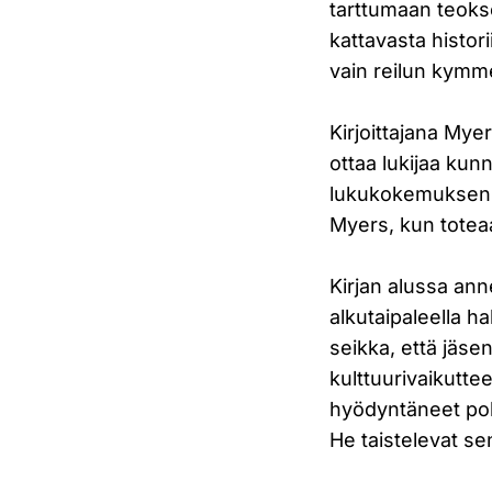
tarttumaan teoks
kattavasta histori
vain reilun kymme
Kirjoittajana Mye
ottaa lukijaa ku
lukukokemuksen S
Myers, kun toteaa 
Kirjan alussa an
alkutaipaleella h
seikka, että jäse
kulttuurivaikutte
hyödyntäneet poli
He taistelevat se