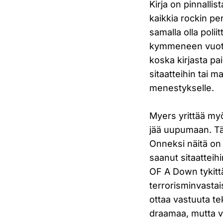
Kirja on pinnallis
kaikkia rockin pe
samalla olla polii
kymmeneen vuotee
koska kirjasta pa
sitaatteihin tai m
menestykselle.
Myers yrittää myö
jää uupumaan. Tä
Onneksi näitä on 
saanut sitaatteih
OF A Down tykitt
terrorisminvastai
ottaa vastuuta te
draamaa, mutta va