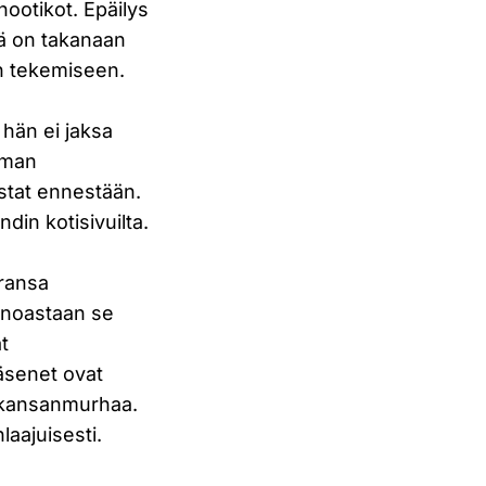
ootikot. Epäilys
llä on takanaan
in tekemiseen.
 hän ei jaksa
mman
stat ennestään.
ndin kotisivuilta.
uransa
ainoastaan se
at
jäsenet ovat
n kansanmurhaa.
laajuisesti.