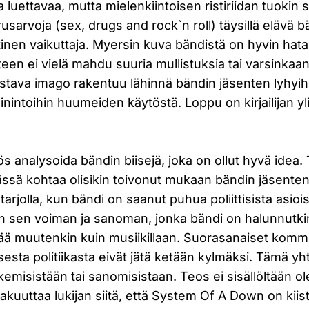
ta luettavaa, mutta mielenkiintoisen ristiriidan tuokin 
rusarvoja (sex, drugs and rock`n roll) täysillä elävä 
ttinen vaikuttaja. Myersin kuva bändistä on hyvin hata
n ei vielä mahdu suuria mullistuksia tai varsinkaan
istava imago rakentuu lähinnä bändin jäsenten lyhyihi
ainintoihin huumeiden käytöstä. Loppu on kirjailijan y
s analysoida bändin biisejä, joka on ollut hyvä idea
ssä kohtaa olisikin toivonut mukaan bändin jäsente
tarjolla, kun bändi on saanut puhua poliittisista asio
in sen voiman ja sanoman, jonka bändi on halunnutki
ää muutenkin kuin musiikillaan. Suorasanaiset komm
sesta politiikasta eivät jätä ketään kylmäksi. Tämä yh
kemisistään tai sanomisistaan. Teos ei sisällöltään ol
kuuttaa lukijan siitä, että System Of A Down on kiist