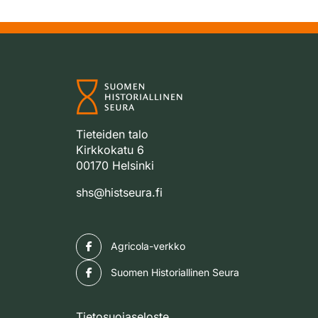
Tieteiden talo
Kirkkokatu 6
00170 Helsinki
shs@histseura.fi
Facebook
Agricola-verkko
Facebook
Suomen Historiallinen Seura
Tietosuojaseloste