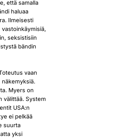
se, että samalla
bändi haluaa
ra. Ilmeisesti
 vastoinkäymisiä,
n, seksistisiin
listystä bändin
. Toteutus vaan
n näkemyksiä.
ista. Myers on
n välittää. System
entit USA:n
tye ei pelkää
e suurta
atta yksi