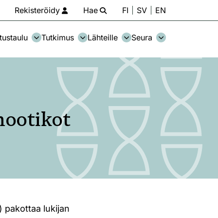
Rekisteröidy
Hae
FI
SV
EN
tustaulu
Tutkimus
Lähteille
Seura
nootikot
 pakottaa lukijan