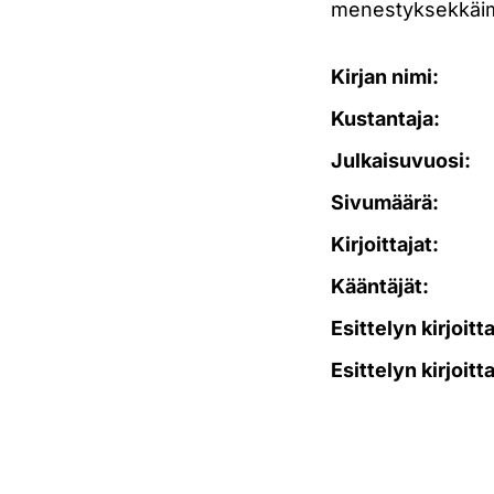
menestyksekkäimm
Kirjan nimi:
Kustantaja:
Julkaisuvuosi:
Sivumäärä:
Kirjoittajat:
Kääntäjät:
Esittelyn kirjoitt
Esittelyn kirjoitt