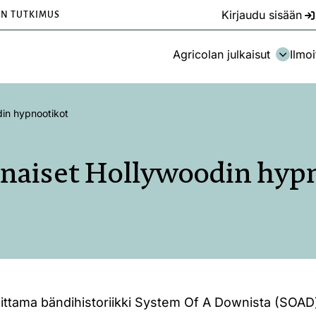
Kirjaudu sisään
EN TUTKIMUS
Agricolan julkaisut
Ilmoi
in hypnootikot
naiset Hollywoodin hyp
oittama bändihistoriikki System Of A Downista (SOAD)