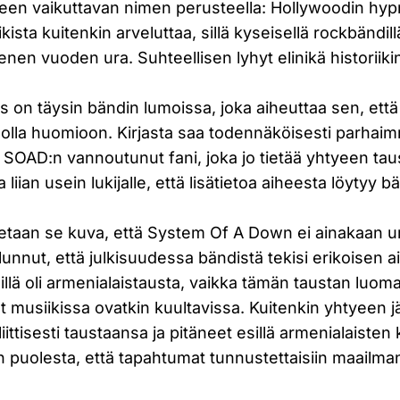
een vaikuttavan nimen perusteella: Hollywoodin hypn
ikista kuitenkin arveluttaa, sillä kyseisellä rockbändi
nen vuoden ura. Suhteellisen lyhyt elinikä historiik
rs on täysin bändin lumoissa, joka aiheuttaa sen, että
nnolla huomioon. Kirjasta saa todennäköisesti parhai
OAD:n vannoutunut fani, joka jo tietää yhtyeen tau
liian usein lukijalle, että lisätietoa aiheesta löytyy bä
netaan se kuva, että System Of A Down ei ainakaan 
alunnut, että julkisuudessa bändistä tekisi erikoisen 
nillä oli armenialaistausta, vaikka tämän taustan luom
et musiikissa ovatkin kuultavissa. Kuitenkin yhtyeen 
ittisesti taustaansa ja pitäneet esillä armenialaiste
n puolesta, että tapahtumat tunnustettaisiin maailman