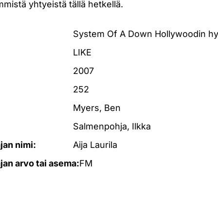
istä yhtyeistä tällä hetkellä.
System Of A Down Hollywoodin hy
LIKE
2007
252
Myers, Ben
Salmenpohja, Ilkka
ajan nimi:
Aija Laurila
ajan arvo tai asema:
FM