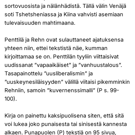
sortovuosista ja nälänhädistä. Tällä välin Venäjä
soti Tshetsheniassa ja Kiina vahvisti asemiaan
tulevaisuuden mahtimaana.
Penttilä ja Rehn ovat sulauttaneet ajatuksensa
yhteen niin, ettei tekstistä näe, kumman
kirjoittamaa se on. Penttilän tyyliin viittaisivat
uudissanat ”vapaaikäiset” ja ”vanhuustalous”.
Tasapainottelu ”uusliberalismin” ja
”uuskeynesiläisyyden” välillä viitaisi pikemminkin
Rehniin, samoin ”kuvernenssimalli” (P s. 99-
100).
Kirja on painettu kaksipuolisena siten, että sitä
voi lukea joko punaisesta tai sinisestä kannesta
alkaen. Punapuolen (P) tekstiä on 95 sivua,