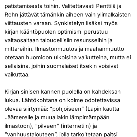
patistamisesta töihin. Valitettavasti Penttilä ja
Rehn jättävät tämänkin aiheen vain ylimalkaisten
viittausten varaan. Synkistelyn lisäksi myös
kirjan kääntöpuolen optimismi perustuu
valtaosaltaan taloudellisiin resursseihin ja
mittareihin. Ilmastonmuutos ja maahanmuutto
otetaan huomioon ulkoisina vaikutteina, mutta ei
sellaisina, joihin suomalaiset itsekin voisivat
vaikuttaa.
Kirjan sinisen kannen puolella on kahdeksan
lukua. Lähtökohtana on kolme odotettavissa
olevaa siirtymää: ”pohjoiseen” (Lapin kautta
Jäämerelle ja muuallakin lämpimämpään
ilmastoon), ”pilveen” (internetiin) ja
”vanhuustalouteen”, jolla tarkoitetaan paitsi