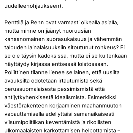
uudelleenohjaukseen).
Penttilä ja Rehn ovat varmasti oikealla asialla,
mutta minne on jäänyt nuoruusiän
kansanomainen suorasukaisuus ja vähemmän
talouden lainalaisuuksiin sitoutunut rohkeus? Ei
se ole täysin kadoksissa, mutta ei se kuitenkaan
näyttäydy kirjassa entisessä loistossaan.
Poliittinen tilanne lienee sellainen, että uusilta
avauksilta odotetaan irtautumista sekä
perussuomalaisesta pessimismistä että
antijytkyhenkisestä idealismista. Esimerkiksi
väestörakenteen korjaaminen maahanmuuton
vapauttamisella edellyttäisi samanaikaisesti
viisumipolitiikan keventämistä ja rikollisten
ulkomaalaisten karkottamisen helpottamista –