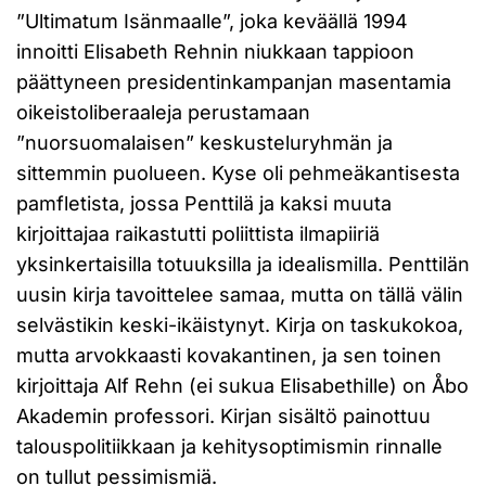
”Ultimatum Isänmaalle”, joka keväällä 1994
innoitti Elisabeth Rehnin niukkaan tappioon
päättyneen presidentinkampanjan masentamia
oikeistoliberaaleja perustamaan
”nuorsuomalaisen” keskusteluryhmän ja
sittemmin puolueen. Kyse oli pehmeäkantisesta
pamfletista, jossa Penttilä ja kaksi muuta
kirjoittajaa raikastutti poliittista ilmapiiriä
yksinkertaisilla totuuksilla ja idealismilla. Penttilän
uusin kirja tavoittelee samaa, mutta on tällä välin
selvästikin keski-ikäistynyt. Kirja on taskukokoa,
mutta arvokkaasti kovakantinen, ja sen toinen
kirjoittaja Alf Rehn (ei sukua Elisabethille) on Åbo
Akademin professori. Kirjan sisältö painottuu
talouspolitiikkaan ja kehitysoptimismin rinnalle
on tullut pessimismiä.