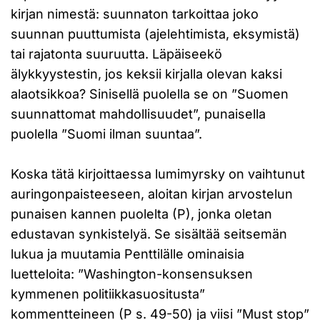
kirjan nimestä: suunnaton tarkoittaa joko
suunnan puuttumista (ajelehtimista, eksymistä)
tai rajatonta suuruutta. Läpäiseekö
älykkyystestin, jos keksii kirjalla olevan kaksi
alaotsikkoa? Sinisellä puolella se on ”Suomen
suunnattomat mahdollisuudet”, punaisella
puolella ”Suomi ilman suuntaa”.
Koska tätä kirjoittaessa lumimyrsky on vaihtunut
auringonpaisteeseen, aloitan kirjan arvostelun
punaisen kannen puolelta (P), jonka oletan
edustavan synkistelyä. Se sisältää seitsemän
lukua ja muutamia Penttilälle ominaisia
luetteloita: ”Washington-konsensuksen
kymmenen politiikkasuositusta”
kommentteineen (P s. 49-50) ja viisi ”Must stop”