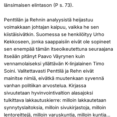
länsimaisen elintason (P s. 73).
Penttilän ja Rehnin analyysistä heijastuu
voimakkaan johtajan kaipuu, vaikka he sen
kiistäisivätkin. Suomessa se henkilöityy Urho
Kekkoseen, jonka saappaisiin eivät ole sopineet
sen enempää tämän itseoikeutettuna seuraajana
itseään pitänyt Paavo Väyrynen kuin
vennamolaiseksi yllättävän K-linjalainen Timo
Soini. Valitettavasti Penttilä ja Rehn eivät
mainitse nimiä, eivätkä muutenkaan syvennä
vanhan politiikan arvostelua. Kirjassa
sivuutetaan hyvinvointivaltion alasajoksi
tulkittava lakkautuskierre: milloin lakkautetaan
synnytyslaitoksia, milloin sivukirjastoja, milloin
lentoreittejä, milloin varuskuntia, milloin kuntia…