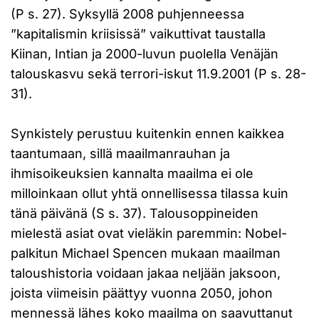
(P s. 27). Syksyllä 2008 puhjenneessa
”kapitalismin kriisissä” vaikuttivat taustalla
Kiinan, Intian ja 2000-luvun puolella Venäjän
talouskasvu sekä terrori-iskut 11.9.2001 (P s. 28-
31).
Synkistely perustuu kuitenkin ennen kaikkea
taantumaan, sillä maailmanrauhan ja
ihmisoikeuksien kannalta maailma ei ole
milloinkaan ollut yhtä onnellisessa tilassa kuin
tänä päivänä (S s. 37). Talousoppineiden
mielestä asiat ovat vieläkin paremmin: Nobel-
palkitun Michael Spencen mukaan maailman
taloushistoria voidaan jakaa neljään jaksoon,
joista viimeisin päättyy vuonna 2050, johon
mennessä lähes koko maailma on saavuttanut