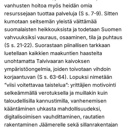
vanhusten hoitoa myös heidän omia
resurssejaan tuottaa palveluja (S s. 7-9). Sitten
kumotaan seitsemän yleistä väittämää
suomalaisten heikkouksista ja todetaan Suomen
vahvuuksiksi vauraus, osaaminen, tila ja puhtaus
(S s. 21-22). Suorastaan piinallisen tarkkaan
luetellaan kaikkien maakuntien haasteita
unohtamatta Talvivaaran kaivoksen
ympäristöongelmia, joiden toivotaan vihdoin
korjaantuvan (S s. 63-64). Lopuksi nimetään
”viisi voitettavaa taistelua”: yrittäjien motivointi
selkeämmällä verotuksella ja muillakin kuin
taloudellisilla kannustimilla, vanhenemisen
kääntäminen uhkasta mahdollisuudeksi,
digitalisoimisen vauhdittaminen, rautatien
rakentaminen Jäämerelle sekä sillanrakentajan