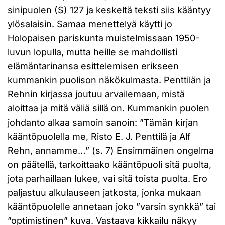
sinipuolen (S) 127 ja keskeltä teksti siis kääntyy
ylösalaisin. Samaa menettelyä käytti jo
Holopaisen pariskunta muistelmissaan 1950-
luvun lopulla, mutta heille se mahdollisti
elämäntarinansa esittelemisen erikseen
kummankin puolison näkökulmasta. Penttilän ja
Rehnin kirjassa joutuu arvailemaan, mistä
aloittaa ja mitä väliä sillä on. Kummankin puolen
johdanto alkaa samoin sanoin: ”Tämän kirjan
kääntöpuolella me, Risto E. J. Penttilä ja Alf
Rehn, annamme…” (s. 7) Ensimmäinen ongelma
on päätellä, tarkoittaako kääntöpuoli sitä puolta,
jota parhaillaan lukee, vai sitä toista puolta. Ero
paljastuu alkulauseen jatkosta, jonka mukaan
kääntöpuolelle annetaan joko ”varsin synkkä” tai
”optimistinen” kuva. Vastaava kikkailu näkyy