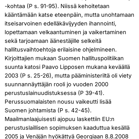
-kohtaa (P s. 91-95). Niissä kehoitetaan
kääntämään katse eteenpäin, mutta unohtamaan
itseisarvoinen edelläkävijyyden ihannointi,
lopettamaan velkaantuminen ja vaikertaminen
sekä tarjoamaan äänestäjille selkeitä
hallitusvaihtoehtoja erilaisine ohjelmineen.
Kirjoittajien mukaan Suomen hallituspolitiikan
suunta katosi Paavo Lipposen mukana keväällä
2003 (P s. 25-26), mutta pääministeriltä oli viety
suunnannäyttäjän rooli jo vuoden 2000
perustuslainuudistuksessa (P 39-41).
Perussuomalaisten nousu vaikeutti lisää
Suomen johtamista (P s. 42-45).
Maailmanlaajuisesti ajopuu laskettiin EU:n
perustuslaillisen sopimuksen kaaduttua kesällä
2005 ja Venäjän hyökättyä Georgiaan 8.8.2008