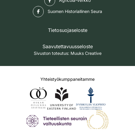
Agricola-verkko
Facebook
Suomen Historiallinen Seura
Tietosuojaseloste
Saavutettavuusseloste
Sivuston toteutus:
Muuks Creative
Yhteistyökumppaneitamme