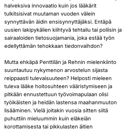
halveksiva innovaatio kuin jos lääkärit
tulkitsisivat muutaman vuoden välein
synnyttävän äidin ensisynnyttäjäksi. Entäpä
uusien lakipykälien kiihtyvä tehtailu tai poliisin ja
sairaaloiden tietosuojamania, joka estää työn
edellyttämän tehokkaan tiedonvaihdon?
Mutta ehkäpä Penttilän ja Rehnin mielenkiinto
suuntautuu nykymenon arvostelun sijasta
reippaasti tulevaisuuteen? Helposti mieleen
tuleva lääke hoitosuhteen vääristymiseen ja
pitkään ennustettuun työvoimapulaan olisi
työikäisten ja heidän lastensa maahanmuuton
lisääminen. Vielä joitakin vuosia sitten siitä
puhuttiin mieluummin kuin eläkeiän
korottamisesta tai pikkulasten äitien