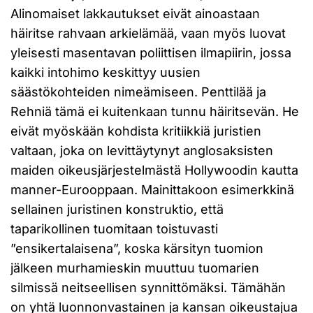
Alinomaiset lakkautukset eivät ainoastaan
häiritse rahvaan arkielämää, vaan myös luovat
yleisesti masentavan poliittisen ilmapiirin, jossa
kaikki intohimo keskittyy uusien
säästökohteiden nimeämiseen. Penttilää ja
Rehniä tämä ei kuitenkaan tunnu häiritsevän. He
eivät myöskään kohdista kritiikkiä juristien
valtaan, joka on levittäytynyt anglosaksisten
maiden oikeusjärjestelmästä Hollywoodin kautta
manner-Eurooppaan. Mainittakoon esimerkkinä
sellainen juristinen konstruktio, että
taparikollinen tuomitaan toistuvasti
”ensikertalaisena”, koska kärsityn tuomion
jälkeen murhamieskin muuttuu tuomarien
silmissä neitseellisen synnittömäksi. Tämähän
on yhtä luonnonvastainen ja kansan oikeustajua