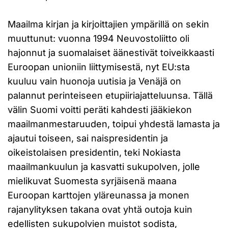
Maailma kirjan ja kirjoittajien ympärillä on sekin
muuttunut: vuonna 1994 Neuvostoliitto oli
hajonnut ja suomalaiset äänestivät toiveikkaasti
Euroopan unioniin liittymisestä, nyt EU:sta
kuuluu vain huonoja uutisia ja Venäjä on
palannut perinteiseen etupiiriajatteluunsa. Tällä
välin Suomi voitti peräti kahdesti jääkiekon
maailmanmestaruuden, toipui yhdestä lamasta ja
ajautui toiseen, sai naispresidentin ja
oikeistolaisen presidentin, teki Nokiasta
maailmankuulun ja kasvatti sukupolven, jolle
mielikuvat Suomesta syrjäisenä maana
Euroopan karttojen yläreunassa ja monen
rajanylityksen takana ovat yhtä outoja kuin
edellisten sukupolvien muistot sodista,