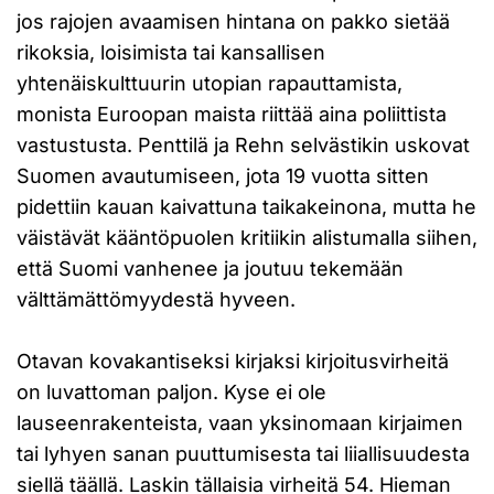
jos rajojen avaamisen hintana on pakko sietää
rikoksia, loisimista tai kansallisen
yhtenäiskulttuurin utopian rapauttamista,
monista Euroopan maista riittää aina poliittista
vastustusta. Penttilä ja Rehn selvästikin uskovat
Suomen avautumiseen, jota 19 vuotta sitten
pidettiin kauan kaivattuna taikakeinona, mutta he
väistävät kääntöpuolen kritiikin alistumalla siihen,
että Suomi vanhenee ja joutuu tekemään
välttämättömyydestä hyveen.
Otavan kovakantiseksi kirjaksi kirjoitusvirheitä
on luvattoman paljon. Kyse ei ole
lauseenrakenteista, vaan yksinomaan kirjaimen
tai lyhyen sanan puuttumisesta tai liiallisuudesta
siellä täällä. Laskin tällaisia virheitä 54. Hieman