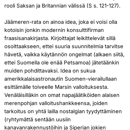
rooli Saksan ja Britannian välissä (S s. 121-127).
Jäämeren-rata on ainoa idea, joka ei voisi olla
kotoisin jonkin modernin konsulttifirman
fraasisanakirjasta. Kirjoittajat leikittelevät sillä
osoittaakseen, ettei suuria suunnitelmia tarvitse
hävetä, vaikka käytännön ongelmat (alkaen siitä,
ettei Suomella ole enää Petsamoa) jätetäänkin
muiden pohdittavaksi. Idea on sukua
amerikkalaisastronautin Suomen-vierailullaan
esittämälle toiveelle Marsin valloituksesta.
Venäläisilläkin on omat napajäätiköiden alaisen
merenpohjan valloitushankkeensa, joiden
tarkoitus on yhtä lailla nostalgian tyydyttäminen
(ryhtymättä sentään uusiin
kanavanrakennustöihin ja Siperian jokien