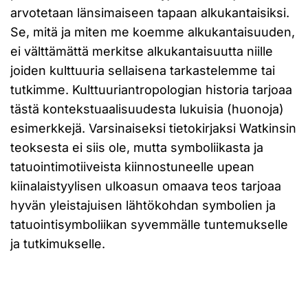
arvotetaan länsimaiseen tapaan alkukantaisiksi.
Se, mitä ja miten me koemme alkukantaisuuden,
ei välttämättä merkitse alkukantaisuutta niille
joiden kulttuuria sellaisena tarkastelemme tai
tutkimme. Kulttuuriantropologian historia tarjoaa
tästä kontekstuaalisuudesta lukuisia (huonoja)
esimerkkejä. Varsinaiseksi tietokirjaksi Watkinsin
teoksesta ei siis ole, mutta symboliikasta ja
tatuointimotiiveista kiinnostuneelle upean
kiinalaistyylisen ulkoasun omaava teos tarjoaa
hyvän yleistajuisen lähtökohdan symbolien ja
tatuointisymboliikan syvemmälle tuntemukselle
ja tutkimukselle.