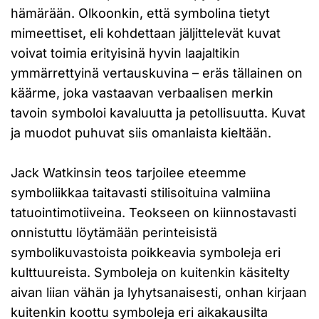
hämärään. Olkoonkin, että symbolina tietyt
mimeettiset, eli kohdettaan jäljittelevät kuvat
voivat toimia erityisinä hyvin laajaltikin
ymmärrettyinä vertauskuvina – eräs tällainen on
käärme, joka vastaavan verbaalisen merkin
tavoin symboloi kavaluutta ja petollisuutta. Kuvat
ja muodot puhuvat siis omanlaista kieltään.
Jack Watkinsin teos tarjoilee eteemme
symboliikkaa taitavasti stilisoituina valmiina
tatuointimotiiveina. Teokseen on kiinnostavasti
onnistuttu löytämään perinteisistä
symbolikuvastoista poikkeavia symboleja eri
kulttuureista. Symboleja on kuitenkin käsitelty
aivan liian vähän ja lyhytsanaisesti, onhan kirjaan
kuitenkin koottu symboleja eri aikakausilta