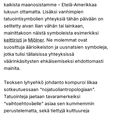
kaikista maanosistamme – Etelä-Amerikkaa
lukuun ottamatta. Lisäksi vanhimpien
tatuointisymbolien yhteyksiä tähän päivään on
selitetty aivan liian vähän tai lainkaan,
mainittakoon näistä symboleista esimerkiksi
kelttiristi
ja
Mjölner
. Ne molemmat ovat
suosittuja äärioikeiston ja uusnatsien symboleja,
jotka tulisi tällaisissa yhteyksissä
väärinkäsitysten ehkäisemiseksi ehdottomasti
mainita.
Teoksen lyhyehkö johdanto kompuroi liikaa
sotkeutuessaan “nojatuoliantropologiaan”.
Tatuointeja jaetaan tavaramerkeiksi
“vaihtoehtoväelle” asiaa sen kummemmin
perustelematta, sekä tiettyjä kulttuureja