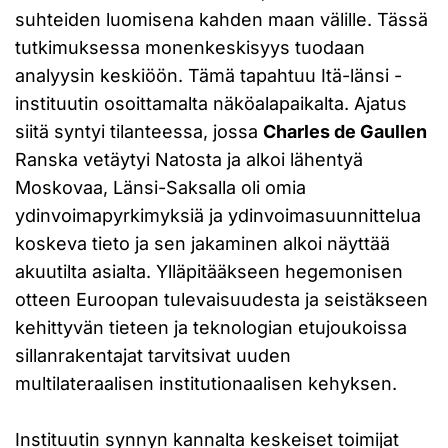
suhteiden luomisena kahden maan välille. Tässä
tutkimuksessa monenkeskisyys tuodaan
analyysin keskiöön. Tämä tapahtuu Itä-länsi -
instituutin osoittamalta näköalapaikalta. Ajatus
siitä syntyi tilanteessa, jossa
Charles de Gaullen
Ranska vetäytyi Natosta ja alkoi lähentyä
Moskovaa, Länsi-Saksalla oli omia
ydinvoimapyrkimyksiä ja ydinvoimasuunnittelua
koskeva tieto ja sen jakaminen alkoi näyttää
akuutilta asialta. Ylläpitääkseen hegemonisen
otteen Euroopan tulevaisuudesta ja seistäkseen
kehittyvän tieteen ja teknologian etujoukoissa
sillanrakentajat tarvitsivat uuden
multilateraalisen institutionaalisen kehyksen.
Instituutin synnyn kannalta keskeiset toimijat