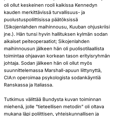
oli ollut keskeinen rooli kaikissa Kennedyn
kauden merkittävissä turvallisuus- ja
puolustuspoliittisissa päätöksissä
(Sikojenlahden maihinnousu, Kuuban ohjuskriisi
jne.). Hän tunsi hyvin hallituksen kylmän sodan
aikaiset peiteoperaatiot; Sikojenlahden
maihinnousun jälkeen hän oli puolisotilaallista
toimintaa ohjaavan korkean tason erityisryhmän
johtaja. Sodan jälkeen hän oli ollut myös
suunnittelemassa Marshall-apuun liittynyttä,
CIA:n operoimaa psykologista sodankäyntiä
Ranskassa ja Italiassa.
Tutkimus välittää Bundysta kuvan toiminnan
miehenä, jolle ”tieteellisen metodin” oli oltava
mukana läpi poliittisen, yhteiskunnallisen ja