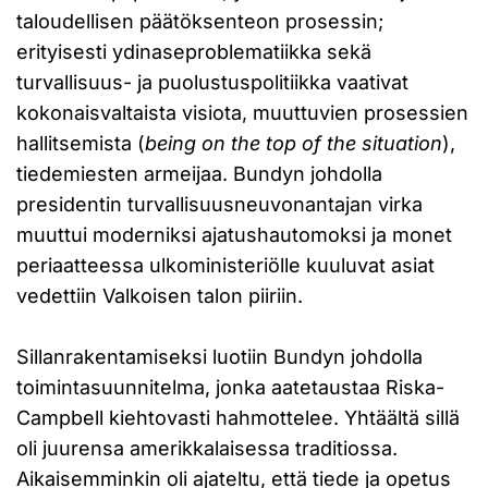
taloudellisen päätöksenteon prosessin;
erityisesti ydinaseproblematiikka sekä
turvallisuus- ja puolustuspolitiikka vaativat
kokonaisvaltaista visiota, muuttuvien prosessien
hallitsemista (
being on the top of the situation
),
tiedemiesten armeijaa. Bundyn johdolla
presidentin turvallisuusneuvonantajan virka
muuttui moderniksi ajatushautomoksi ja monet
periaatteessa ulkoministeriölle kuuluvat asiat
vedettiin Valkoisen talon piiriin.
Sillanrakentamiseksi luotiin Bundyn johdolla
toimintasuunnitelma, jonka aatetaustaa Riska-
Campbell kiehtovasti hahmottelee. Yhtäältä sillä
oli juurensa amerikkalaisessa traditiossa.
Aikaisemminkin oli ajateltu, että tiede ja opetus