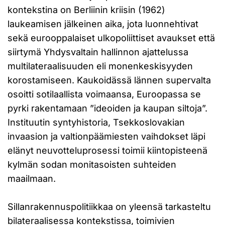
kontekstina on Berliinin kriisin (1962)
laukeamisen jälkeinen aika, jota luonnehtivat
sekä eurooppalaiset ulkopoliittiset avaukset että
siirtymä Yhdysvaltain hallinnon ajattelussa
multilateraalisuuden eli monenkeskisyyden
korostamiseen. Kaukoidässä lännen supervalta
osoitti sotilaallista voimaansa, Euroopassa se
pyrki rakentamaan ”ideoiden ja kaupan siltoja”.
Instituutin syntyhistoria, Tsekkoslovakian
invaasion ja valtionpäämiesten vaihdokset läpi
elänyt neuvotteluprosessi toimii kiintopisteenä
kylmän sodan monitasoisten suhteiden
maailmaan.
Sillanrakennuspolitiikkaa on yleensä tarkasteltu
bilateraalisessa kontekstissa, toimivien