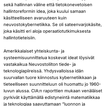
sekä hallinnan väline että tietokonevetoisen
hallintoreformin idea, joka kuului samaan
käsitteelliseen avaruuteen kuin
neuvostokybernetiikka. Se oli sateenvarjokäsite,
joka käsitti eri aloja operaatiotutkimuksesta
hallintotieteisiin.
Amerikkalaiset yhteiskunta- ja
systeemisuunnittelua koskevat ideat löysivät
vastakaikua Neuvostoliiton tiede- ja
teknologiapiireissä. Yhdysvalloissa idän
suurvallan tuore kiinnostus kybernetiikkaan ja
tieteelliseen suunnitteluun oli huomattu jo 1960-
luvun alussa. CIA:n raporttien mukaan venäläiset
pyrkivät käyttämällä edistyneintä matematiikkaa
ja teknologiaa saavuttamaan ”luonnon ja