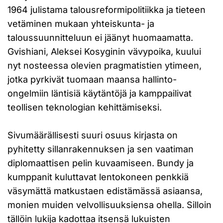
1964 julistama talousreformipolitiikka ja tieteen
vetäminen mukaan yhteiskunta- ja
taloussuunnitteluun ei jäänyt huomaamatta.
Gvishiani, Aleksei Kosyginin vävypoika, kuului
nyt nosteessa olevien pragmatistien ytimeen,
jotka pyrkivät tuomaan maansa hallinto-
ongelmiin läntisiä käytäntöjä ja kamppailivat
teollisen teknologian kehittämiseksi.
Sivumäärällisesti suuri osuus kirjasta on
pyhitetty sillanrakennuksen ja sen vaatiman
diplomaattisen pelin kuvaamiseen. Bundy ja
kumppanit kuluttavat lentokoneen penkkiä
väsymättä matkustaen edistämässä asiaansa,
monien muiden velvollisuuksiensa ohella. Silloin
tällöin lukija kadottaa itsensä lukuisten