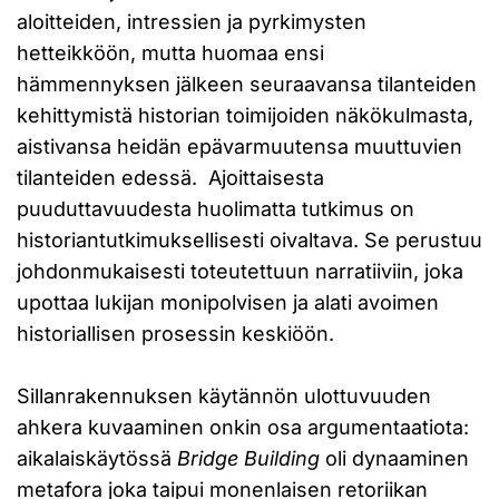
aloitteiden, intressien ja pyrkimysten
hetteikköön, mutta huomaa ensi
hämmennyksen jälkeen seuraavansa tilanteiden
kehittymistä historian toimijoiden näkökulmasta,
aistivansa heidän epävarmuutensa muuttuvien
tilanteiden edessä. Ajoittaisesta
puuduttavuudesta huolimatta tutkimus on
historiantutkimuksellisesti oivaltava. Se perustuu
johdonmukaisesti toteutettuun narratiiviin, joka
upottaa lukijan monipolvisen ja alati avoimen
historiallisen prosessin keskiöön.
Sillanrakennuksen käytännön ulottuvuuden
ahkera kuvaaminen onkin osa argumentaatiota:
aikalaiskäytössä
Bridge Building
oli dynaaminen
metafora joka taipui monenlaisen retoriikan