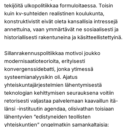
tekijöitä ulkopolitiikkaa formuloitaessa. Toisin
kuin kv-suhteiden realistinen koulukunta,
konstruktivistit eivät oleta kansallisia intressejä
annettuina, vaan ymmärtävät ne sosiaalisesti ja
historiallisesti rakentuneina ja käsitteellistettyinä.
Sillanrakennuspolitiikkaa motivoi joukko
modernisaatioteorioita, erityisesti
konvergenssidebatti, jonka ytimessä
systeemianalyysikin oli. Ajatus
yhteiskuntajärjestelmien lähentymisestä
teknologian kehittymisen seurauksena voitiin
retorisesti valjastaa palvelemaan kaavaillun itä-
länsi -instituutin agendaa, olisivathan toisiaan
lähentyvien ”edistyneiden teollisten
yhteiskuntien” ongelmatkin samankaltaisia: