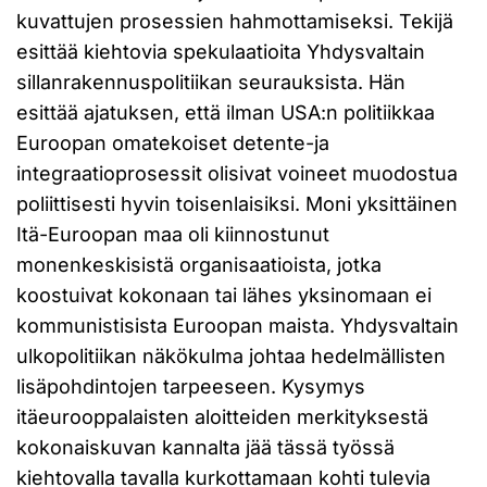
kuvattujen prosessien hahmottamiseksi. Tekijä
esittää kiehtovia spekulaatioita Yhdysvaltain
sillanrakennuspolitiikan seurauksista. Hän
esittää ajatuksen, että ilman USA:n politiikkaa
Euroopan omatekoiset detente-ja
integraatioprosessit olisivat voineet muodostua
poliittisesti hyvin toisenlaisiksi. Moni yksittäinen
Itä-Euroopan maa oli kiinnostunut
monenkeskisistä organisaatioista, jotka
koostuivat kokonaan tai lähes yksinomaan ei
kommunistisista Euroopan maista. Yhdysvaltain
ulkopolitiikan näkökulma johtaa hedelmällisten
lisäpohdintojen tarpeeseen. Kysymys
itäeurooppalaisten aloitteiden merkityksestä
kokonaiskuvan kannalta jää tässä työssä
kiehtovalla tavalla kurkottamaan kohti tulevia