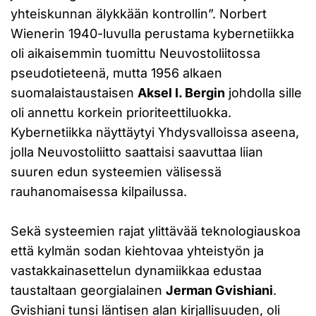
yhteiskunnan älykkään kontrollin”. Norbert
Wienerin 1940-luvulla perustama kybernetiikka
oli aikaisemmin tuomittu Neuvostoliitossa
pseudotieteenä, mutta 1956 alkaen
suomalaistaustaisen
Aksel I. Bergin
johdolla sille
oli annettu korkein prioriteettiluokka.
Kybernetiikka näyttäytyi Yhdysvalloissa aseena,
jolla Neuvostoliitto saattaisi saavuttaa liian
suuren edun systeemien välisessä
rauhanomaisessa kilpailussa.
Sekä systeemien rajat ylittävää teknologiauskoa
että kylmän sodan kiehtovaa yhteistyön ja
vastakkainasettelun dynamiikkaa edustaa
taustaltaan georgialainen
Jerman Gvishiani
.
Gvishiani tunsi läntisen alan kirjallisuuden, oli