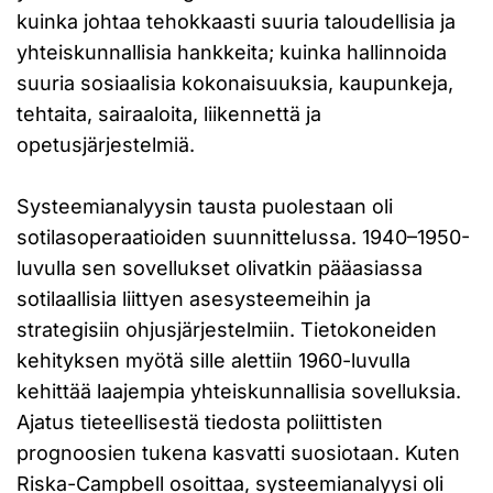
kuinka johtaa tehokkaasti suuria taloudellisia ja
yhteiskunnallisia hankkeita; kuinka hallinnoida
suuria sosiaalisia kokonaisuuksia, kaupunkeja,
tehtaita, sairaaloita, liikennettä ja
opetusjärjestelmiä.
Systeemianalyysin tausta puolestaan oli
sotilasoperaatioiden suunnittelussa. 1940–1950-
luvulla sen sovellukset olivatkin pääasiassa
sotilaallisia liittyen asesysteemeihin ja
strategisiin ohjusjärjestelmiin. Tietokoneiden
kehityksen myötä sille alettiin 1960-luvulla
kehittää laajempia yhteiskunnallisia sovelluksia.
Ajatus tieteellisestä tiedosta poliittisten
prognoosien tukena kasvatti suosiotaan. Kuten
Riska-Campbell osoittaa, systeemianalyysi oli