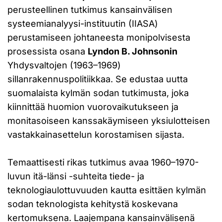
perusteellinen tutkimus kansainvälisen
systeemianalyysi-instituutin (IIASA)
perustamiseen johtaneesta monipolvisesta
prosessista osana
Lyndon B. Johnsonin
Yhdysvaltojen (1963–1969)
sillanrakennuspolitiikkaa. Se edustaa uutta
suomalaista kylmän sodan tutkimusta, joka
kiinnittää huomion vuorovaikutukseen ja
monitasoiseen kanssakäymiseen yksiulotteisen
vastakkainasettelun korostamisen sijasta.
Temaattisesti rikas tutkimus avaa 1960–1970-
luvun itä-länsi -suhteita tiede- ja
teknologiaulottuvuuden kautta esittäen kylmän
sodan teknologista kehitystä koskevana
kertomuksena. Laajempana kansainvälisenä