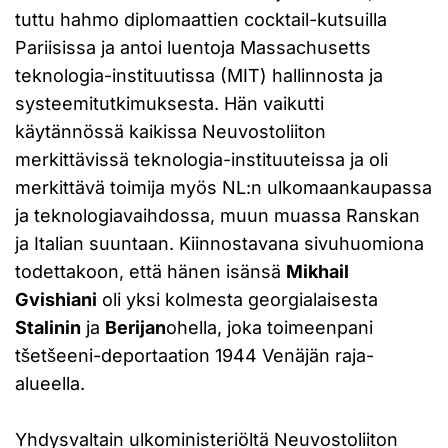
tuttu hahmo diplomaattien cocktail-kutsuilla
Pariisissa ja antoi luentoja Massachusetts
teknologia-instituutissa (MIT) hallinnosta ja
systeemitutkimuksesta. Hän vaikutti
käytännössä kaikissa Neuvostoliiton
merkittävissä teknologia-instituuteissa ja oli
merkittävä toimija myös NL:n ulkomaankaupassa
ja teknologiavaihdossa, muun muassa Ranskan
ja Italian suuntaan. Kiinnostavana sivuhuomiona
todettakoon, että hänen isänsä
Mikhail
Gvishiani
oli yksi kolmesta georgialaisesta
Stalinin
ja
Berijan
ohella, joka toimeenpani
tšetšeeni-deportaation 1944 Venäjän raja-
alueella.
Yhdysvaltain ulkoministeriöltä Neuvostoliiton