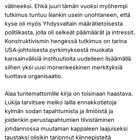
välineeksi. Ehkä juuri tämän vuoksi myöhempi
tutkimus tuntuu liiankin usein unohtaneen, että
kyse oli myös Yhdysvaltain määrätietoisesta
politiikasta, jolla oli selkeät päämäärät ja intressit.
Konstruktivismin hengessä tutkimus on tarina
USA-johtoisesta pyrkimyksestä muokata
kansainvälisiä instituutioita uudelleen lisäämällä
siihen yksi uusi monenkeskinen merkityksiä
tuottava organisaatio.
Alaa tuntemattomille kirja on toisinaan haastava.
Lukija tarvitsee melko lailla ennakkotietoja
kylmän sodan tapahtumista ja ilmiöistä ja
joidenkin perustapahtumien tiivistäminen
johdannossa muutaman kappaleen laajuiseksi
taustaksi olisikin tarjonnut kiinnepisteitä