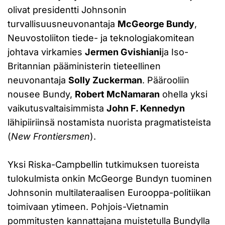
olivat presidentti Johnsonin
turvallisuusneuvonantaja
McGeorge Bundy
,
Neuvostoliiton tiede- ja teknologiakomitean
johtava virkamies
Jermen Gvishiani
ja Iso-
Britannian pääministerin tieteellinen
neuvonantaja
Solly Zuckerman
. Päärooliin
nousee Bundy,
Robert McNamaran
ohella yksi
vaikutusvaltaisimmista
John F. Kennedyn
lähipiiriinsä nostamista nuorista pragmatisteista
(
New Frontiersmen
).
Yksi Riska-Campbellin tutkimuksen tuoreista
tulokulmista onkin McGeorge Bundyn tuominen
Johnsonin multilateraalisen Eurooppa-politiikan
toimivaan ytimeen. Pohjois-Vietnamin
pommitusten kannattajana muistetulla Bundylla