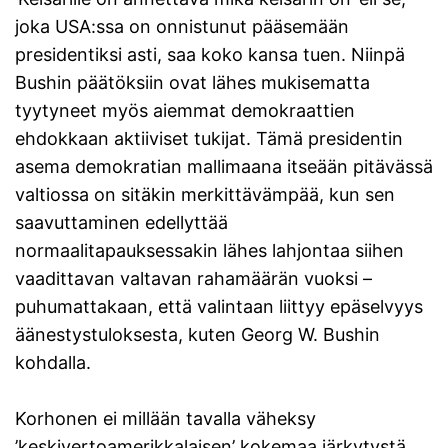
joka USA:ssa on onnistunut pääsemään
presidentiksi asti, saa koko kansa tuen. Niinpä
Bushin päätöksiin ovat lähes mukisematta
tyytyneet myös aiemmat demokraattien
ehdokkaan aktiiviset tukijat. Tämä presidentin
asema demokratian mallimaana itseään pitävässä
valtiossa on sitäkin merkittävämpää, kun sen
saavuttaminen edellyttää
normaalitapauksessakin lähes lahjontaa siihen
vaadittavan valtavan rahamäärän vuoksi –
puhumattakaan, että valintaan liittyy epäselvyys
äänestystuloksesta, kuten Georg W. Bushin
kohdalla.
Korhonen ei millään tavalla väheksy
’keskivertoamerikkalaisen’ kokemaa järkytystä,