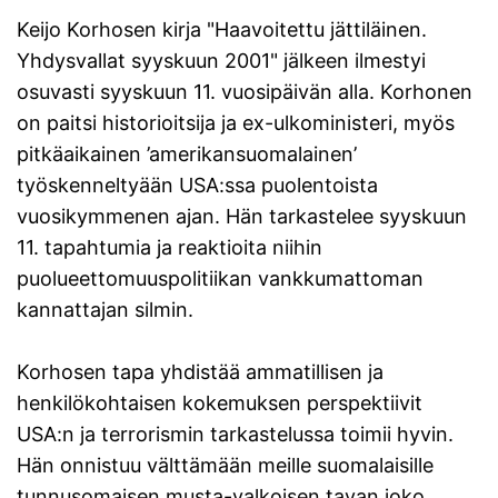
Keijo Korhosen kirja "Haavoitettu jättiläinen.
Yhdysvallat syyskuun 2001" jälkeen ilmestyi
osuvasti syyskuun 11. vuosipäivän alla. Korhonen
on paitsi historioitsija ja ex-ulkoministeri, myös
pitkäaikainen ’amerikansuomalainen’
työskenneltyään USA:ssa puolentoista
vuosikymmenen ajan. Hän tarkastelee syyskuun
11. tapahtumia ja reaktioita niihin
puolueettomuuspolitiikan vankkumattoman
kannattajan silmin.
Korhosen tapa yhdistää ammatillisen ja
henkilökohtaisen kokemuksen perspektiivit
USA:n ja terrorismin tarkastelussa toimii hyvin.
Hän onnistuu välttämään meille suomalaisille
tunnusomaisen musta-valkoisen tavan joko