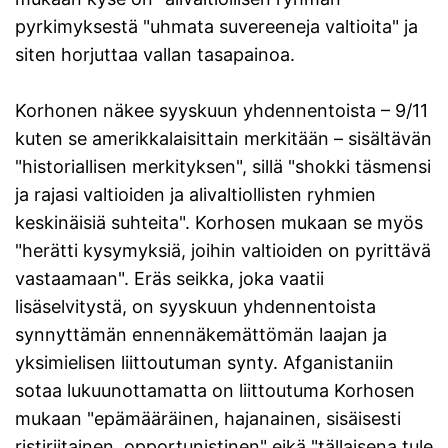
pyrkimyksestä "uhmata suvereeneja valtioita" ja
siten horjuttaa vallan tasapainoa.
Korhonen näkee syyskuun yhdennentoista – 9/11
kuten se amerikkalaisittain merkitään – sisältävän
"historiallisen merkityksen", sillä "shokki täsmensi
ja rajasi valtioiden ja alivaltiollisten ryhmien
keskinäisiä suhteita". Korhosen mukaan se myös
"herätti kysymyksiä, joihin valtioiden on pyrittävä
vastaamaan". Eräs seikka, joka vaatii
lisäselvitystä, on syyskuun yhdennentoista
synnyttämän ennennäkemättömän laajan ja
yksimielisen liittoutuman synty. Afganistaniin
sotaa lukuunottamatta on liittoutuma Korhosen
mukaan "epämääräinen, hajanainen, sisäisesti
ristiriitainen, opportunistinen" eikä "tällaisena tule