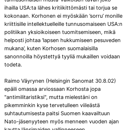
ihailla USA:ta lähes kritiikittömästi tai torjua se
kokonaan. Korhonen ei myöskään ’sorru’ monille
kriittisille intellektuelleille tunnusomaiseen USA:n
politiikan yksioikoiseen tuomitsemiseen, mikä
helposti johtaa ’lapsen hukkumiseen pesuveden
mukana’, kuten Korhosen suomalaisilla
sanonnoilla höystettyä tyyliä mukaillen voidaan
todeta.
Raimo Väyrynen (Helsingin Sanomat 30.8.02)
epäili omassa arviossaan Korhosta jopa
"antimilitaristiksi", mutta mielestäni on
pikemminkin kyse tervetulleen viileästä
suhtautumisesta paitsi Suomen kaavailtuun
Nato-jäsenyyteen myös menneen vuoden ajan
kautta länsimaiden vallinneeseen