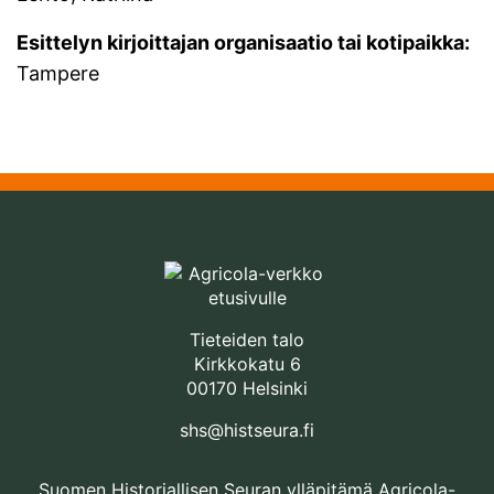
Esittelyn kirjoittajan organisaatio tai kotipaikka:
Tampere
Tieteiden talo
Kirkkokatu 6
00170 Helsinki
shs@histseura.fi
Suomen Historiallisen Seuran ylläpitämä Agricola-