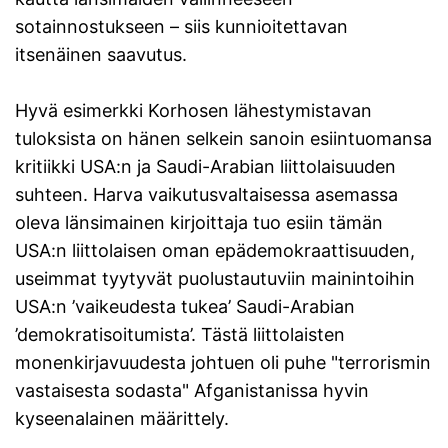
sotainnostukseen – siis kunnioitettavan
itsenäinen saavutus.
Hyvä esimerkki Korhosen lähestymistavan
tuloksista on hänen selkein sanoin esiintuomansa
kritiikki USA:n ja Saudi-Arabian liittolaisuuden
suhteen. Harva vaikutusvaltaisessa asemassa
oleva länsimainen kirjoittaja tuo esiin tämän
USA:n liittolaisen oman epädemokraattisuuden,
useimmat tyytyvät puolustautuviin mainintoihin
USA:n ’vaikeudesta tukea’ Saudi-Arabian
’demokratisoitumista’. Tästä liittolaisten
monenkirjavuudesta johtuen oli puhe "terrorismin
vastaisesta sodasta" Afganistanissa hyvin
kyseenalainen määrittely.