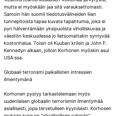
mutta ei myöskään jaa sitä varauksettomasti.
Samoin hän suomii tiedotusvälineiden liian
tunnepitoista tapaa kuvata tapahtumia, joka ei
pyri hälventämään yksipuolista viholliskuvaa ja
väestön keskuudessa jo lietsomattakin syntyvää
kostonhalua. Toisin oli Kuuban kriisin ja John F.
Kennedyn aikaan, jolloin Korhonen myöskin asui
USA:ssa.
Globaali terrorismi paikallisten intressien
ilmentymänä
Korhonen pystyy tarkastelemaan myös
uudenlaisen globaalin terrorismin ilmentymää
asiallisesti, jopa tervetulleen kyynisesti. Korhosen
mukaan kyse on "alivaltiollisen ryhmän"