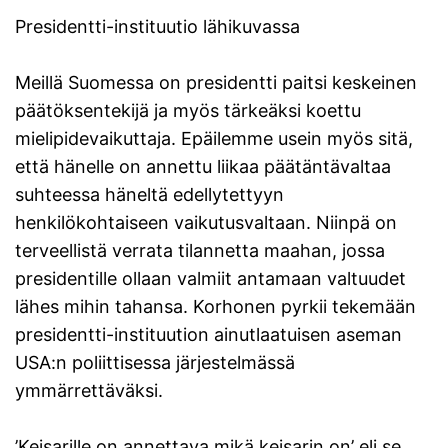
Presidentti-instituutio lähikuvassa
Meillä Suomessa on presidentti paitsi keskeinen
päätöksentekijä ja myös tärkeäksi koettu
mielipidevaikuttaja. Epäilemme usein myös sitä,
että hänelle on annettu liikaa päätäntävaltaa
suhteessa häneltä edellytettyyn
henkilökohtaiseen vaikutusvaltaan. Niinpä on
terveellistä verrata tilannetta maahan, jossa
presidentille ollaan valmiit antamaan valtuudet
lähes mihin tahansa. Korhonen pyrkii tekemään
presidentti-instituution ainutlaatuisen aseman
USA:n poliittisessa järjestelmässä
ymmärrettäväksi.
’Keisarille on annettava mikä keisarin on’ eli se,