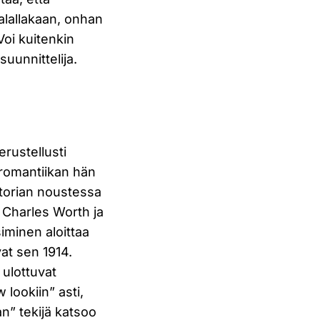
tialallakaan, onhan
Voi kuitenkin
suunnittelija.
erustellusti
 romantiikan hän
ktorian noustessa
n Charles Worth ja
iminen aloittaa
at sen 1914.
 ulottuvat
lookiin” asti,
n” tekijä katsoo