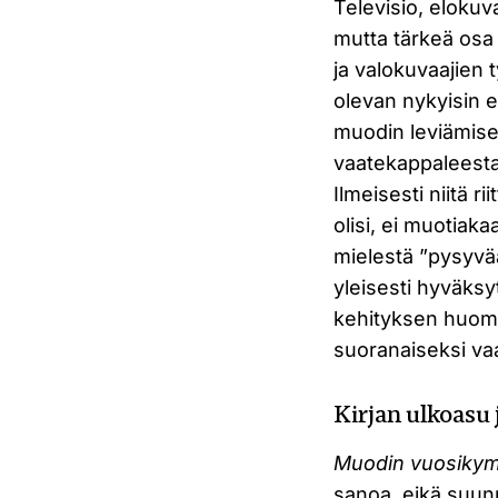
Televisio, elokuv
mutta tärkeä osa o
ja valokuvaajien 
olevan nykyisin 
muodin leviämise
vaatekappaleesta 
Ilmeisesti niitä ri
olisi, ei muotiak
mielestä ”pysyvä
yleisesti hyväksy
kehityksen huomi
suoranaiseksi va
Kirjan ulkoasu j
Muodin vuosikym
sanoa, eikä suunn