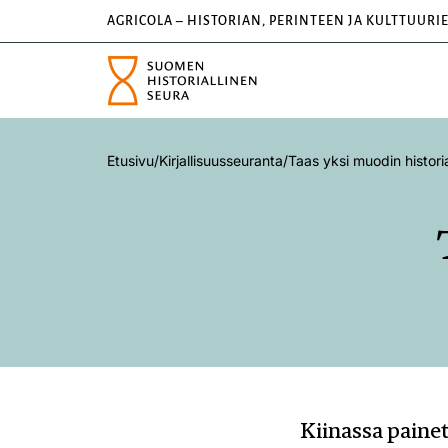
AGRICOLA – HISTORIAN, PERINTEEN JA KULTTUURI
Etusivu
/
Kirjallisuusseuranta
/
Taas yksi muodin histori
Kiinassa paine