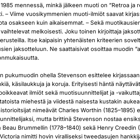
n 1985 mennessä, minkä jälkeen muoti on ”Retroa ja r
. – Viime vuosikymmenien muoti-ilmiöt saavat kirjass
a osakseen kuin aikaisemmat. – Sekä muotikausien 
vaihtelevat melkoisesti. Joku toinen kirjoittaja jaksot
 perusteilla. Itse kaipaisin yhtenäisten kriteerien sovel
ien jaksotteluun. Ne saattaisivat osoittaa muodin ”a
onmukaisuutta.
n pukumuodin ohella Stevenson esittelee kirjassaan s
kiä, käsilaukkuja ja koruja. Erityisesti häntä näyttävä
 poikkeavat ilmiöt sekä muotisuunnittelijat ja -vaikuttaj
tatoista miehestä ja viidestä naisesta kustakin auke
storioitsijat nimeävät Charles Worthin (1825–1895)
nnittelijaksi, mutta brittinä Stevenson nostaa ensiks
en Beau Brummellin (1778–1840) sekä Henry Creedin 
Victoria nimitti hovin viralliseksi tweedasujen hankki