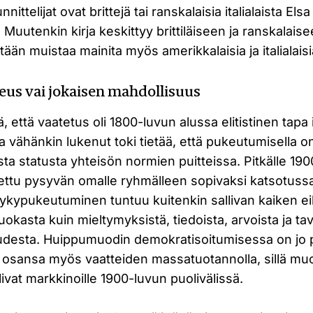
nittelijat ovat brittejä tai ranskalaisia italialaista Els
 Muutenkin kirja keskittyy brittiläiseen ja ranskalais
tään muistaa mainita myös amerikkalaisia ja italialaisi
keus vai jokaisen mahdollisuus
, että vaatetus oli 1800-luvun alussa elitistinen tapa
a vähänkin lukenut toki tietää, että pukeutumisella o
ista statusta yhteisön normien puitteissa. Pitkälle 190
ettu pysyvän omalle ryhmälleen sopivaksi katsotussa 
Nykypukeutuminen tuntuu kuitenkin sallivan kaiken ei
uokasta kuin mieltymyksistä, tiedoista, arvoista ja ta
desta. Huippumuodin demokratisoitumisessa on jo 
t osansa myös vaatteiden massatuotannolla, sillä muo
livat markkinoille 1900-luvun puolivälissä.