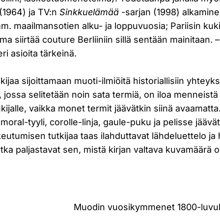
(1964) ja TV:n
Sinkkuelämää
-sarjan (1998) alkamine
mm. maailmansotien alku- ja loppuvuosia; Pariisin kuk
a siirtää couture Berliiniin sillä sentään mainitaan. 
 eri asioita tärkeinä.
kijaa sijoittamaan muoti-ilmiöitä historiallisiin yhteyk
 jossa selitetään noin sata termiä, on iloa menneist
ukijalle, vaikka monet termit jäävätkin siinä avaamatta
moral-tyyli, corolle-linja, gaule-puku ja pelisse jäävät
keutumisen tutkijaa taas ilahduttavat lähdeluettelo j
otka paljastavat sen, mistä kirjan valtava kuvamäärä o
Muodin vuosikymmenet 1800-luvul