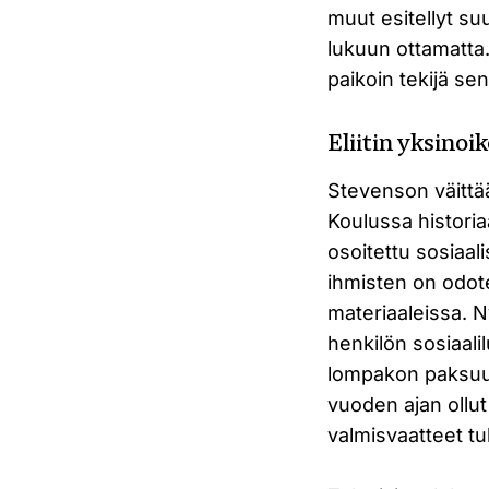
muut esitellyt suun
lukuun ottamatta.
paikoin tekijä sen
Eliitin yksinoi
Stevenson väittää
Koulussa historia
osoitettu sosiaal
ihmisten on odot
materiaaleissa. 
henkilön sosiaalil
lompakon paksuu
vuoden ajan ollu
valmisvaatteet tu