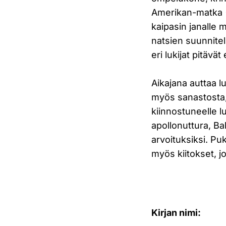
Amerikan-matka 
kaipasin janalle 
natsien suunnitelm
eri lukijat pitävät
Aikajana auttaa lu
myös sanastosta,
kiinnostuneelle l
apollonuttura, Bal
arvoituksiksi. Pu
myös kiitokset, j
Kirjan nimi: