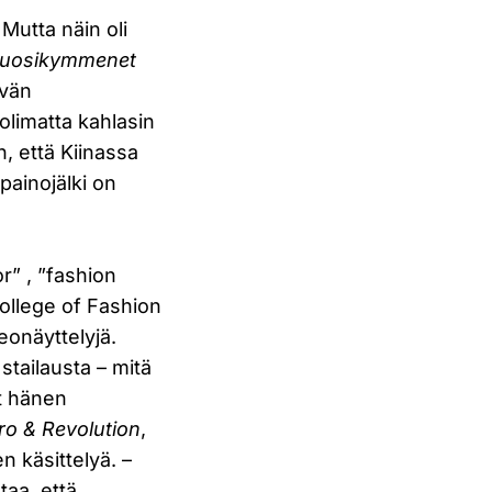
Mutta näin oli
vuosikymmenet
ivän
olimatta kahlasin
n, että Kiinassa
 painojälki on
or” , ”fashion
College of Fashion
eonäyttelyjä.
stailausta – mitä
t hänen
ro & Revolution
,
n käsittelyä. –
taa, että