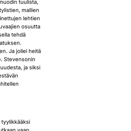
muodin tuulista,
tylistien, mallien
inettujen lehtien
uvaajien osuutta
sella tehdä
tatuksen.
en. Ja jollei heitä
re. Stevensonin
udesta, ja siksi
kestävän
hitellen
i tyylikkääksi
lutkaan vaan