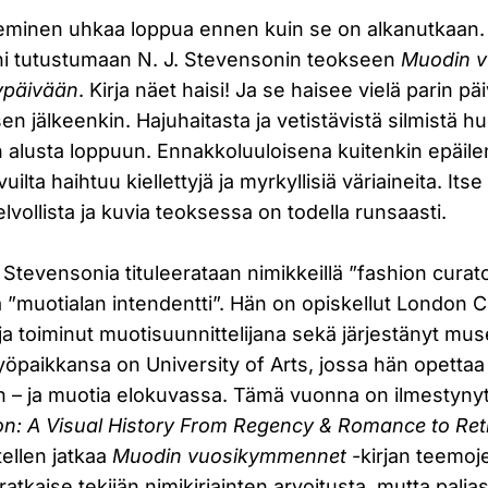
keminen uhkaa loppua ennen kuin se on alkanutkaan. 
i tutustumaan N. J. Stevensonin teokseen
Muodin 
ypäivään
. Kirja näet haisi! Ja se haisee vielä parin pä
n jälkeenkin. Hajuhaitasta ja vetistävistä silmistä hu
an alusta loppuun. Ennakkoluuloisena kuitenkin epäile
uilta haihtuu kiellettyjä ja myrkyllisiä väriaineita. Itse
elvollista ja kuvia teoksessa on todella runsaasti.
. Stevensonia tituleerataan nimikkeillä ”fashion curat
” ja ”muotialan intendentti”. Hän on opiskellut London 
ja toiminut muotisuunnittelijana sekä järjestänyt mus
öpaikkansa on University of Arts, jossa hän opettaa 
in – ja muotia elokuvassa. Tämä vuonna on ilmestyny
on: A Visual History From Regency & Romance to Ret
ellen jatkaa
Muodin vuosikymmennet
-kirjan teemoje
atkaise tekijän nimikirjainten arvoitusta, mutta paljas