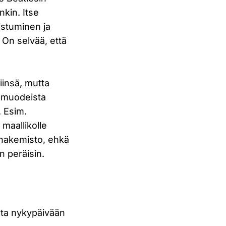
nkin. Itse
istuminen ja
– On selvää, että
siinsä, mutta
ä muodeista
. Esim.
 maallikolle
a hakemisto, ehkä
n peräisin.
ta nykypäivään