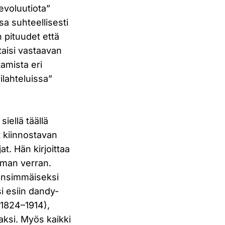
evoluutiota”
a suhteellisesti
pituudet että
taisi vastaavan
tamista eri
ilahteluissa”
iellä täällä
t kiinnostavan
at. Hän kirjoittaa
aman verran.
 ensimmäiseksi
i esiin dandy-
(1824–1914),
jaksi. Myös kaikki