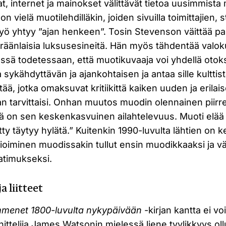
at, internet ja mainokset välittävät tietoa uusimmista 
n vielä muotilehdilläkin, joiden sivuilla toimittajien, s
työ yhtyy ”ajan henkeen”. Tosin Stevenson väittää pa
eräänlaisia luksusesineitä. Hän myös tähdentää valok
ssä todetessaan, että muotikuvaaja voi yhdellä otok
sykähdyttävän ja ajankohtaisen ja antaa sille kulttis
ittää, jotka omaksuvat kritiikittä kaiken uuden ja erilais
aan tarvittaisi. Onhan muutos muodin olennainen piir
ä on sen keskenkasvuinen ailahtelevuus. Muoti elää u
tty täytyy hylätä.” Kuitenkin 1990-luvulta lähtien on 
oiminen muodissakin tullut ensin muodikkaaksi ja vä
atimukseksi.
a liitteet
menet 1800-luvulta nykypäivään
-kirjan kantta ei vo
ittelija James Watsonin mielessä liene tyylikkyys ol