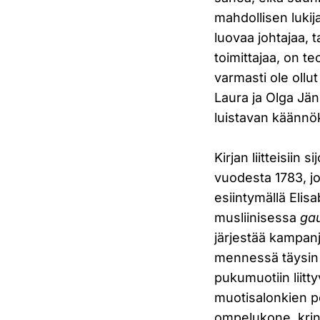
mahdollisen lukij
luovaa johtajaa, t
toimittajaa, on t
varmasti ole ollu
Laura ja Olga Jä
luistavan käännö
Kirjan liitteisii
vuodesta 1783, jo
esiintymällä Eli
musliinisessa
ga
järjestää kampan
mennessä täysin 
pukumuotiin liitty
muotisalonkien pe
ompelukone, krin