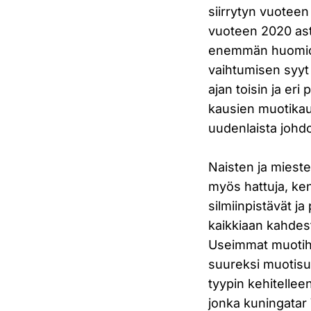
siirrytyn vuotee
vuoteen 2020 asti
enemmän huomiot
vaihtumisen syyt 
ajan toisin ja eri
kausien muotikaus
uudenlaista johd
Naisten ja mieste
myös hattuja, ken
silmiinpistävät ja
kaikkiaan kahdes
Useimmat muotihi
suureksi muotisuu
tyypin kehitelle
jonka kuningatar 