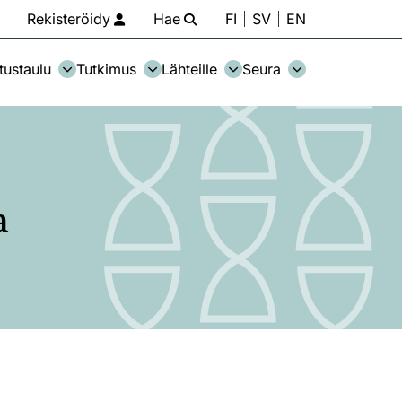
Rekisteröidy
Hae
FI
SV
EN
tustaulu
Tutkimus
Lähteille
Seura
a