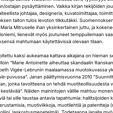
an/ostajan pysäyttäminen. Vaikka kirjan tekijöiden jo
aiteellista johtajaa, designeria, kuvatoimittajaa, toimi
eoksen taiton tulos levoton tilkkutäkki. Suomennoksen
t Maria Mitruselle ihan yksinkertainen juttu, ja kokene
nisniemi, lienevät myös joutuneet temppuilemaan s
ksensä mahtumaan käytettävissä olevaan tilaan.
n sijoitettu kaksi aukeamaa kattava aikajana on hieman 
lloin ”Marie Antoinette aiheuttaa skandaalin Ranska
sabeth Vigée-Lebrunin maalaamassa muotokuvassa yk
ule
-puvussa”. Janan päättymisvuonna 2010 ”Suunnitte
jan, jonka tavoitteena on tehdä muotiteollisuudesta
kestävää”. Näiden mainintojen välille mahtuu monenl
viä tai sille taustaa antavia tapahtumia: hallitsijoiden
rustamisia, muotiviikkoja, muotilehtiä ja patentteja 
oliini, laskostusmenetelmä). Todetaanpa janalla myö