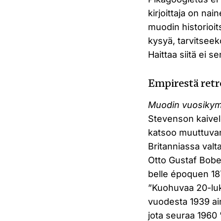
kirjoittaja on nai
muodin historioits
kysyä, tarvitseek
Haittaa siitä ei s
Empirestä retr
Muodin vuosiky
Stevenson kaivel
katsoo muuttuvan
Britanniassa valt
Otto Gustaf Bober
belle époquen 18
”Kuohuvaa 20-luk
vuodesta 1939 ai
jota seuraa 1960