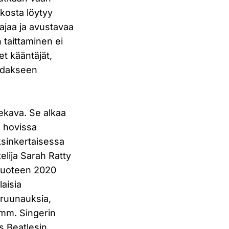
ukosta löytyy
ttajaa ja avustavaa
 taittaminen ei
et kääntäjät,
aadakseen
sekava. Se alkaa
n hovissa
sinkertaisessa
lija Sarah Ratty
 vuoteen 2020
aisia
 kruunauksia,
(mm. Singerin
s Beatlesin