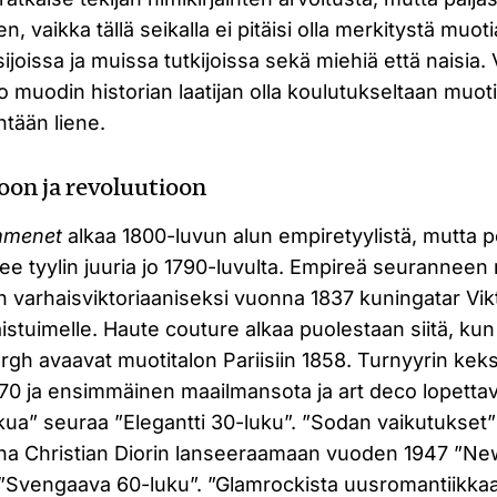
nen, vaikka tällä seikalla ei pitäisi olla merkitystä muo
ijoissa ja muissa tutkijoissa sekä miehiä että naisia. 
o muodin historian laatijan olla koulutukseltaan muoti
entään liene.
oon ja revoluutioon
mmenet
alkaa 1800-luvun alun empiretyylistä, mutta p
ee tyylin juuria jo 1790-luvulta. Empireä seuranneen
 varhaisviktoriaaniseksi vuonna 1837 kuningatar Vi
aistuimelle. Haute couture alkaa puolestaan siitä, ku
gh avaavat muotitalon Pariisiin 1858. Turnyyrin keks
70 ja ensimmäinen maailmansota ja art deco lopettav
ua” seuraa ”Elegantti 30-luku”. ”Sodan vaikutukset”
na Christian Diorin lanseeraamaan vuoden 1947 ”New 
 ”Svengaava 60-luku”. ”Glamrockista uusromantiikkaa