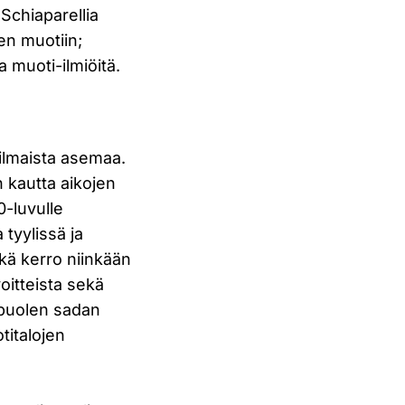
a Schiaparellia
een muotiin;
a muoti-ilmiöitä.
 ilmaista asemaa.
n kautta aikojen
0-luvulle
tyylissä ja
kä kerro niinkään
voitteista sekä
puolen sadan
titalojen