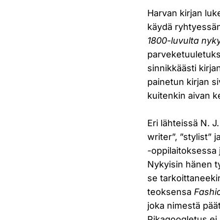
Harvan kirjan lu
käydä ryhtyessän
1800-luvulta nyk
parveketuuletukse
sinnikkäästi kirj
painetun kirjan siv
kuitenkin aivan k
Eri lähteissä N. J
writer”, ”stylist
-oppilaitoksessa 
Nykyisin hänen ty
se tarkoittaneek
teoksensa
Fashi
joka nimestä päät
Pikagoogletus ei r