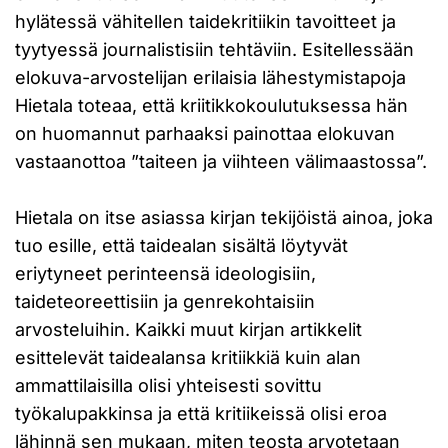
hylätessä vähitellen taidekritiikin tavoitteet ja
tyytyessä journalistisiin tehtäviin. Esitellessään
elokuva-arvostelijan erilaisia lähestymistapoja
Hietala toteaa, että kriitikkokoulutuksessa hän
on huomannut parhaaksi painottaa elokuvan
vastaanottoa ”taiteen ja viihteen välimaastossa”.
Hietala on itse asiassa kirjan tekijöistä ainoa, joka
tuo esille, että taidealan sisältä löytyvät
eriytyneet perinteensä ideologisiin,
taideteoreettisiin ja genrekohtaisiin
arvosteluihin. Kaikki muut kirjan artikkelit
esittelevät taidealansa kritiikkiä kuin alan
ammattilaisilla olisi yhteisesti sovittu
työkalupakkinsa ja että kritiikeissä olisi eroa
lähinnä sen mukaan, miten teosta arvotetaan