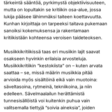
tärkeintä sääntöä, pyrkimystä objektiivisuuteen,
mutta on lopultakin se kritiikin osa-alue, jossa
lukija pääsee lähimmäksi taiteen koettavuutta.
Kunhan kirjoittaja on tarpeeksi taitava pukemaan
sanoiksi kokemuksensa ja rakentamaan
kritiikistään kohteensa veroisen taideteoksen.
Musiikkikritiikissä taas eri musiikin lajit saavat
osakseen hyvinkin erilaisia arvosteluja.
Musiikkikritiikin ”kestokiista” on – kuten arvata
saattaa – se, missä määrin musiikkia pitää
arvioida myös sisältöinä eikä vain muotoina:
säveltasoina, rytmeinä, tekniikoina, ja niin
edelleen. Sävelmaalailun herättämistä
tunnesisällöistä voi kuitenkin puhua vain
valitsemalla tiettyjä ”soivia aineksia”, joiden