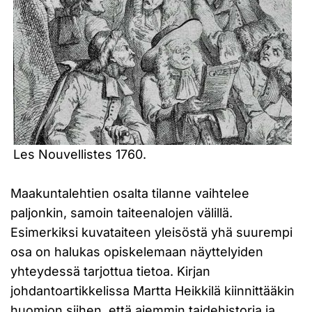
Les Nouvellistes 1760.
Maakuntalehtien osalta tilanne vaihtelee
paljonkin, samoin taiteenalojen välillä.
Esimerkiksi kuvataiteen yleisöstä yhä suurempi
osa on halukas opiskelemaan näyttelyiden
yhteydessä tarjottua tietoa. Kirjan
johdantoartikkelissa Martta Heikkilä kiinnittääkin
huomion siihen, että aiemmin taidehistoria ja