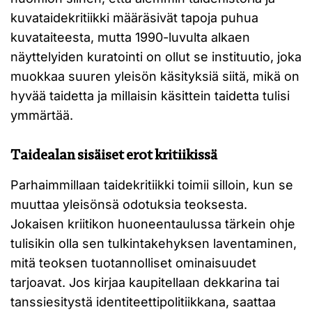
kuvataidekritiikki määräsivät tapoja puhua
kuvataiteesta, mutta 1990-luvulta alkaen
näyttelyiden kuratointi on ollut se instituutio, joka
muokkaa suuren yleisön käsityksiä siitä, mikä on
hyvää taidetta ja millaisin käsittein taidetta tulisi
ymmärtää.
Taidealan sisäiset erot kritiikissä
Parhaimmillaan taidekritiikki toimii silloin, kun se
muuttaa yleisönsä odotuksia teoksesta.
Jokaisen kriitikon huoneentaulussa tärkein ohje
tulisikin olla sen tulkintakehyksen laventaminen,
mitä teoksen tuotannolliset ominaisuudet
tarjoavat. Jos kirjaa kaupitellaan dekkarina tai
tanssiesitystä identiteettipolitiikkana, saattaa