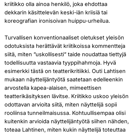
kriitikko olla ainoa henkilö, joka ehdottaa
dekkarin käsittelevän keski-iän kriisiä tai
koreografian ironisoivan huippu-urheilua.
Turvallisen konventionaaliset oletukset yleisön
odotuksista herättävät kriitikoissa kommentteja
siitä, miten ”uskollisesti” taide noudattaa tiettyjä
todellisuutta vastaavia tyyppihahmoja. Hyvä
esimerkki tästä on teatterikritiikki. Outi Lahtisen
mukaan näyttelijäntyötä saatetaan edelleenkin
arvostella kapea-alaisen, mimeettisen
teatterikäsityksen lävitse. Kriitikko uskoo yleisön
odottavan arvioita siitä, miten näyttelijä sopii
rooliinsa tunneilmaisussa. Kohtuullisempaa olisi
kuitenkin arvioida näyttelijäntyötä siihen nähden,
toteaa Lahtinen, miten kukin näyttelijä toteuttaa