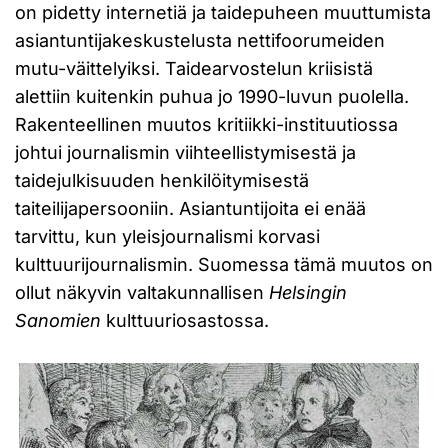
on pidetty internetiä ja taidepuheen muuttumista
asiantuntijakeskustelusta nettifoorumeiden
mutu-väittelyiksi. Taidearvostelun kriisistä
alettiin kuitenkin puhua jo 1990-luvun puolella.
Rakenteellinen muutos kritiikki-instituutiossa
johtui journalismin viihteellistymisestä ja
taidejulkisuuden henkilöitymisestä
taiteilijapersooniin. Asiantuntijoita ei enää
tarvittu, kun yleisjournalismi korvasi
kulttuurijournalismin. Suomessa tämä muutos on
ollut näkyvin valtakunnallisen
Helsingin
Sanomien
kulttuuriosastossa.