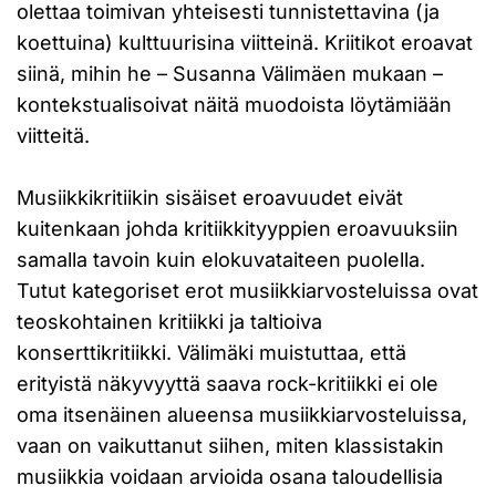
olettaa toimivan yhteisesti tunnistettavina (ja
koettuina) kulttuurisina viitteinä. Kriitikot eroavat
siinä, mihin he – Susanna Välimäen mukaan –
kontekstualisoivat näitä muodoista löytämiään
viitteitä.
Musiikkikritiikin sisäiset eroavuudet eivät
kuitenkaan johda kritiikkityyppien eroavuuksiin
samalla tavoin kuin elokuvataiteen puolella.
Tutut kategoriset erot musiikkiarvosteluissa ovat
teoskohtainen kritiikki ja taltioiva
konserttikritiikki. Välimäki muistuttaa, että
erityistä näkyvyyttä saava rock-kritiikki ei ole
oma itsenäinen alueensa musiikkiarvosteluissa,
vaan on vaikuttanut siihen, miten klassistakin
musiikkia voidaan arvioida osana taloudellisia