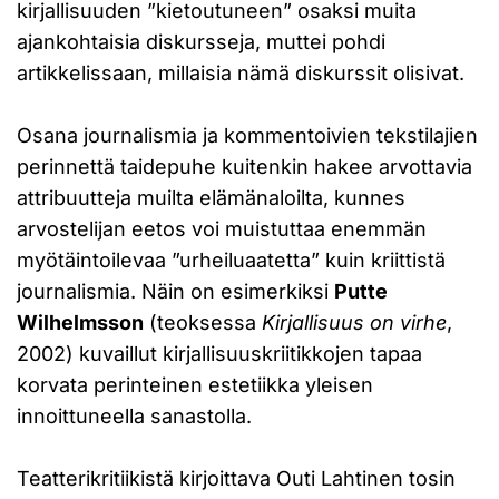
kirjallisuuden ”kietoutuneen” osaksi muita
ajankohtaisia diskursseja, muttei pohdi
artikkelissaan, millaisia nämä diskurssit olisivat.
Osana journalismia ja kommentoivien tekstilajien
perinnettä taidepuhe kuitenkin hakee arvottavia
attribuutteja muilta elämänaloilta, kunnes
arvostelijan eetos voi muistuttaa enemmän
myötäintoilevaa ”urheiluaatetta” kuin kriittistä
journalismia. Näin on esimerkiksi
Putte
Wilhelmsson
(teoksessa
Kirjallisuus on virhe
,
2002) kuvaillut kirjallisuuskriitikkojen tapaa
korvata perinteinen estetiikka yleisen
innoittuneella sanastolla.
Teatterikritiikistä kirjoittava Outi Lahtinen tosin