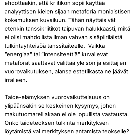
ehdottaakin, että kriitikon sopii käyttää
analyyttisen kielen sijaan metaforia moniaistisen
kokemuksen kuvailuun. Tähän näyttäisivät
etenkin tanssikriitikot taipuvan halukkaasti, mikä
ei olisi mahdollista ilman vahvan sisäpiiriläistä
tulkintayhteisöä tanssitaiteelle. Vaikka
”energiaa” tai ”intensiteettiä” kuvailevat
metaforat saattavat välittää yleisön ja esittäjien
vuorovaikutuksen, alansa estetiikasta ne jäävät
irralleen.
Taide-elämyksen vuorovaikutteisuus on
ylipäänsäkin se keskeinen kysymys, johon
makutuomareillakaan ei ole lopullista vastausta.
Onko taideteoksen tulkinta merkityksen
löytämistä vai merkityksen antamista teokselle?