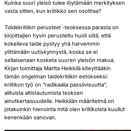
Kuinka suuri yleisö tulee löytämään merkityksen
vasta sitten, kun kriitikko sen osoittaa?
Taidekritiikin perusteet
-teoksessa parasta on
kirjoittajien hyvin perusteltu huoli siitä, että
kokeileva taide pystyy yhä harvemmin
ylittämään uutiskynnystä, koska se ei
sellaisenaan kosketa suuren yleisön makua.
Kirjan toimittaja Martta Heikkilä kiteyttääkin
tämän ongelman taidekritiikin eetokseksi:
kriitikon työ on ”radikaalia passiivisuutta”,
alituista altistautumista teoksen
ainutkertaisuudelle. Heikkilän määritelmä on
jotakuinkin hienointa mitä olen kriitikoista kuullut
kenenkään sanovan.