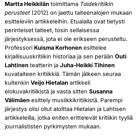
Martta Heikkilän
toimittama
Taidekritiikin
perusteet
(2012) on jaettu taiteenalojen mukaan
esitteleviin artikkeleihin. Etualalla ovat tietysti
perinteiset taiteet, tosin sellaisessa
järjestyksessä, jota ei ole erikseen perusteltu.
Professori
Kuisma Korhonen
esittelee
kirjallisuuskritiikin historiaa ja sen perään
Outi
Lahtinen
teatterin ja
Juha-Heikki Tihinen
kuvataiteen kritiikkiä. Tämän jälkeen seuraa
kuitenkin
Veijo Hietalan
artikkeli
elokuvakritiikistä ja vasta sitten
Susanna
Välimäen
esittely musiikkikritiikistä. Parempi
järjestys olisi ollut aloittaa Hietalan ja Lahtisen
artikkeleilla, jotka eniten erittelevät kritiikin tyyliä
journalististen pyrkimysten mukaan.