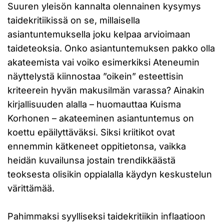
Suuren yleisön kannalta olennainen kysymys
taidekritiikissä on se, millaisella
asiantuntemuksella joku kelpaa arvioimaan
taideteoksia. Onko asiantuntemuksen pakko olla
akateemista vai voiko esimerkiksi Ateneumin
näyttelystä kiinnostaa ”oikein” esteettisin
kriteerein hyvän makusilmän varassa? Ainakin
kirjallisuuden alalla – huomauttaa Kuisma
Korhonen – akateeminen asiantuntemus on
koettu epäilyttäväksi. Siksi kriitikot ovat
ennemmin kätkeneet oppitietonsa, vaikka
heidän kuvailunsa jostain trendikkäästä
teoksesta olisikin oppialalla käydyn keskustelun
värittämää.
Pahimmaksi syylliseksi taidekritiikin inflaatioon