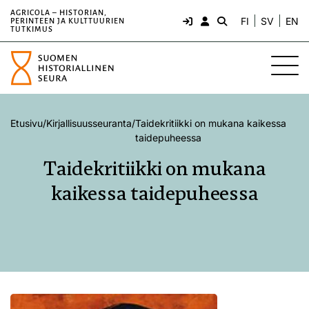
AGRICOLA – HISTORIAN,
FI
SV
EN
PERINTEEN JA KULTTUURIEN
TUTKIMUS
Etusivu
/
Kirjallisuusseuranta
/
Taidekritiikki on mukana kaikessa
taidepuheessa
Taidekritiikki on mukana
kaikessa taidepuheessa