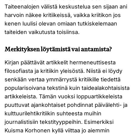
Taiteenalojen välistä keskustelua sen sijaan ani
harvoin näkee kritiikeissä, vaikka kriitikon jos
kenen luulisi olevan omiaan tutkiskelemaan
taiteiden vaikutusta toisiinsa.
Merkityksen löytämistä vai antamista?
Kirjan päättävät artikkelit hermeneuttisesta
filosofiasta ja kritiikin yleisöstä. Niistä ei löydy
senkään vertaa ymmärrystä kritiikille tiedettä
popularisoivana tekstinä kuin taidealakohtaisista
artikkeleista. Tämän vuoksi loppuartikkeleista
puuttuvat ajankohtaiset pohdinnat päivälehti- ja
kulttuurilehtikritiikin suhteesta muihin
journalistisiin tekstityyppeihin. Esimerkiksi
Kuisma Korhonen kyllä viittaa jo aiemmin