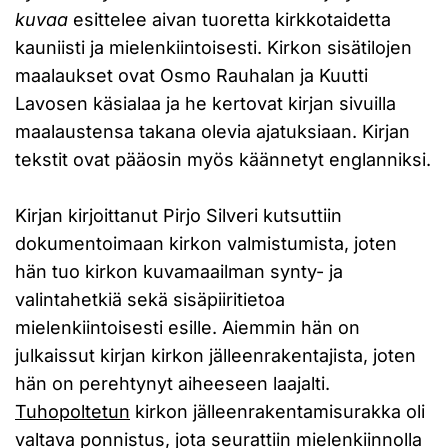
kuvaa
esittelee aivan tuoretta kirkkotaidetta
kauniisti ja mielenkiintoisesti. Kirkon sisätilojen
maalaukset ovat Osmo Rauhalan ja Kuutti
Lavosen käsialaa ja he kertovat kirjan sivuilla
maalaustensa takana olevia ajatuksiaan. Kirjan
tekstit ovat pääosin myös käännetyt englanniksi.
Kirjan kirjoittanut Pirjo Silveri kutsuttiin
dokumentoimaan kirkon valmistumista, joten
hän tuo kirkon kuvamaailman synty- ja
valintahetkiä sekä sisäpiiritietoa
mielenkiintoisesti esille. Aiemmin hän on
julkaissut kirjan kirkon jälleenrakentajista, joten
hän on perehtynyt aiheeseen laajalti.
Tuhopoltetun
kirkon jälleenrakentamisurakka oli
valtava ponnistus, jota seurattiin mielenkiinnolla