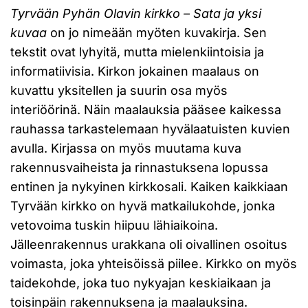
Tyrvään Pyhän Olavin kirkko – Sata ja yksi
kuvaa
on jo nimeään myöten kuvakirja. Sen
tekstit ovat lyhyitä, mutta mielenkiintoisia ja
informatiivisia. Kirkon jokainen maalaus on
kuvattu yksitellen ja suurin osa myös
interiöörinä. Näin maalauksia pääsee kaikessa
rauhassa tarkastelemaan hyvälaatuisten kuvien
avulla. Kirjassa on myös muutama kuva
rakennusvaiheista ja rinnastuksena lopussa
entinen ja nykyinen kirkkosali. Kaiken kaikkiaan
Tyrvään kirkko on hyvä matkailukohde, jonka
vetovoima tuskin hiipuu lähiaikoina.
Jälleenrakennus urakkana oli oivallinen osoitus
voimasta, joka yhteisöissä piilee. Kirkko on myös
taidekohde, joka tuo nykyajan keskiaikaan ja
toisinpäin rakennuksena ja maalauksina.